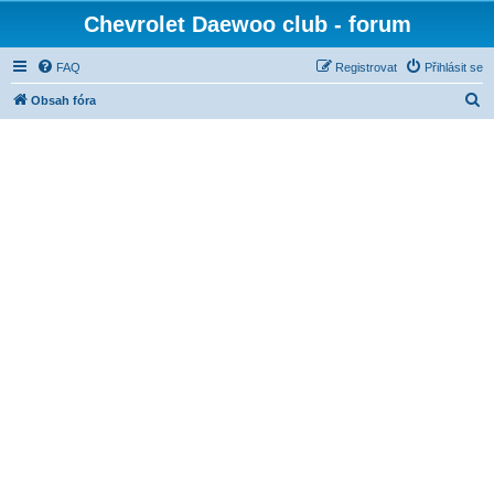
Chevrolet Daewoo club - forum
FAQ
Registrovat
Přihlásit se
H
Obsah fóra
l
e
d
a
t