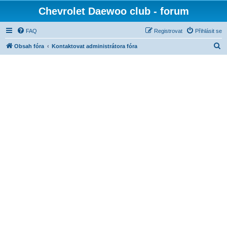
Chevrolet Daewoo club - forum
FAQ
Registrovat
Přihlásit se
H
Obsah fóra
Kontaktovat administrátora fóra
l
e
d
a
t