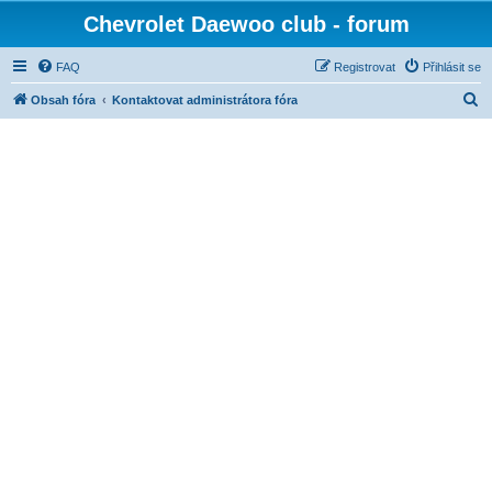
Chevrolet Daewoo club - forum
FAQ
Registrovat
Přihlásit se
H
Obsah fóra
Kontaktovat administrátora fóra
l
e
d
a
t