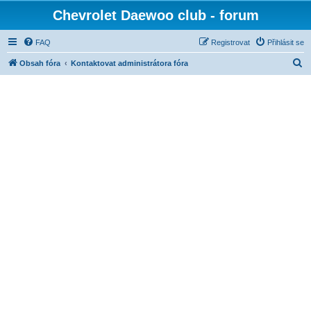
Chevrolet Daewoo club - forum
FAQ
Registrovat
Přihlásit se
H
Obsah fóra
Kontaktovat administrátora fóra
l
e
d
a
t