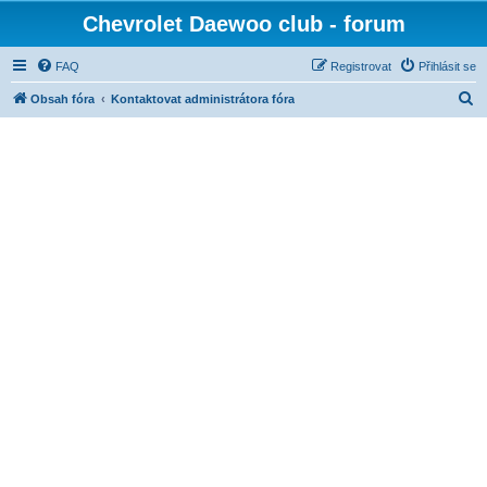
Chevrolet Daewoo club - forum
FAQ
Registrovat
Přihlásit se
H
Obsah fóra
Kontaktovat administrátora fóra
l
e
d
a
t