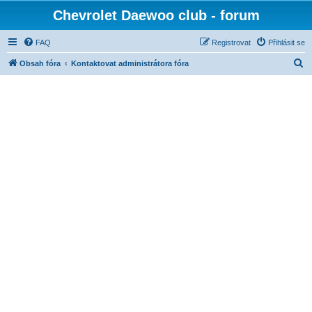
Chevrolet Daewoo club - forum
FAQ
Registrovat
Přihlásit se
H
Obsah fóra
Kontaktovat administrátora fóra
l
e
d
a
t