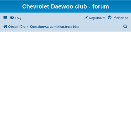
Chevrolet Daewoo club - forum
FAQ
Registrovat
Přihlásit se
H
Obsah fóra
Kontaktovat administrátora fóra
l
e
d
a
t