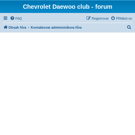
Chevrolet Daewoo club - forum
FAQ
Registrovat
Přihlásit se
H
Obsah fóra
Kontaktovat administrátora fóra
l
e
d
a
t