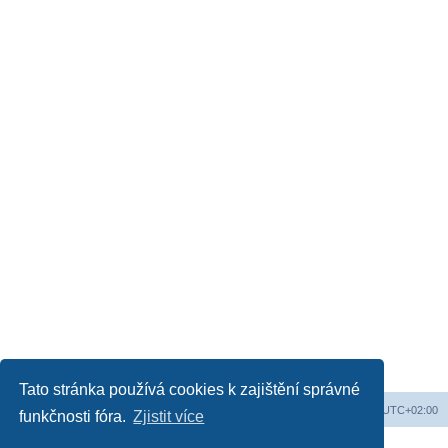
Tato stránka používá cookies k zajištění správné
Obsah fóra
Všechny časy jsou v
UTC+02:00
funkčnosti fóra.
Zjistit více
Založeno na
phpBB
® Forum Software © phpBB Limited