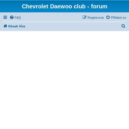
Chevrolet Daewoo club - forum
FAQ
Registrovat
Přihlásit se
H
Obsah fóra
l
e
d
a
t