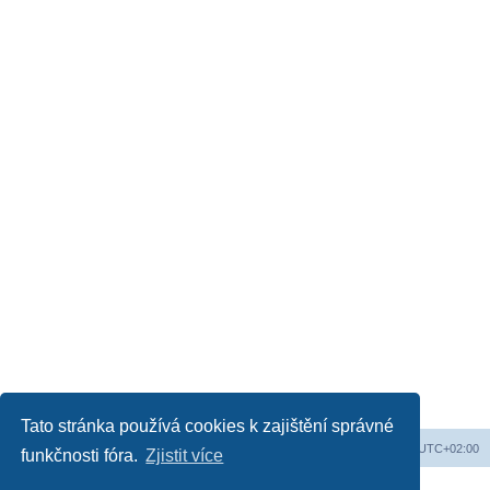
Tato stránka používá cookies k zajištění správné
Obsah fóra
Všechny časy jsou v
UTC+02:00
funkčnosti fóra.
Zjistit více
Založeno na
phpBB
® Forum Software © phpBB Limited