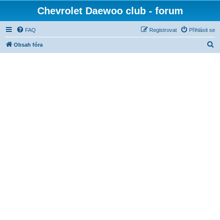
Chevrolet Daewoo club - forum
FAQ
Registrovat
Přihlásit se
H
Obsah fóra
l
e
d
a
t