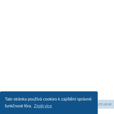
Tato stránka používá cookies k zajištění správné
Obsah fóra
Všechny časy jsou v
UTC+02:00
funkčnosti fóra.
Zjistit více
Založeno na
phpBB
® Forum Software © phpBB Limited