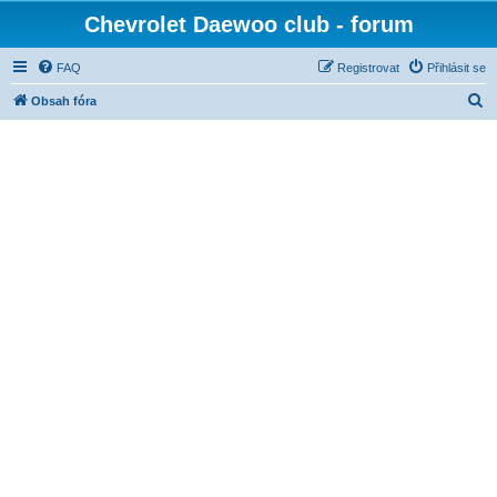
Chevrolet Daewoo club - forum
FAQ
Registrovat
Přihlásit se
H
Obsah fóra
l
e
d
a
t