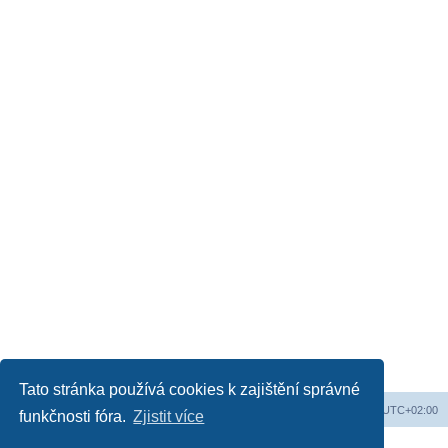
Tato stránka používá cookies k zajištění správné
Obsah fóra
Všechny časy jsou v
UTC+02:00
funkčnosti fóra.
Zjistit více
Založeno na
phpBB
® Forum Software © phpBB Limited