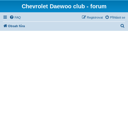
Chevrolet Daewoo club - forum
FAQ
Registrovat
Přihlásit se
H
Obsah fóra
l
e
d
a
t