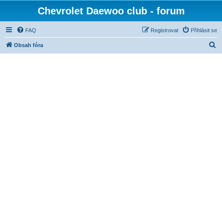
Chevrolet Daewoo club - forum
FAQ
Registrovat
Přihlásit se
H
Obsah fóra
l
e
d
a
t