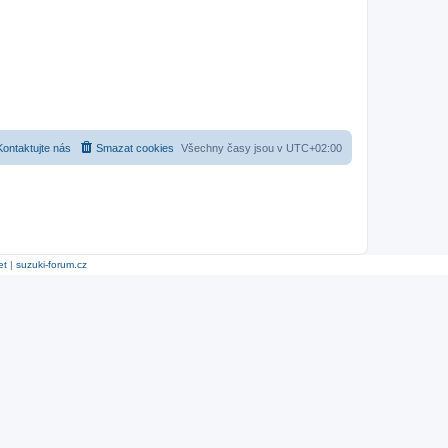
Kontaktujte nás
Smazat cookies
Všechny časy jsou v
UTC+02:00
et
|
suzuki-forum.cz