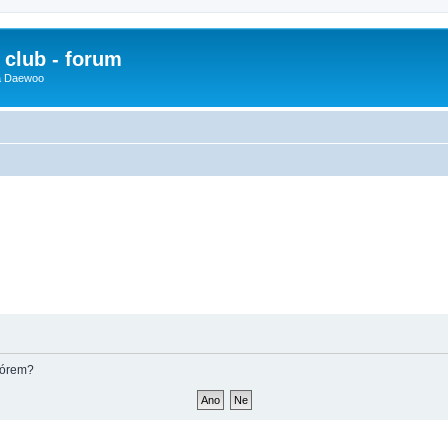
club - forum
 a Daewoo
fórem?