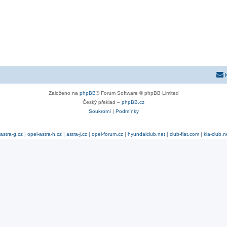
Založeno na
phpBB
® Forum Software © phpBB Limited
Český překlad –
phpBB.cz
Soukromí
|
Podmínky
astra-g.cz
|
opel-astra-h.cz
|
astra-j.cz
|
opel-forum.cz
|
hyundaiclub.net
|
club-fiat.com
|
kia-club.n