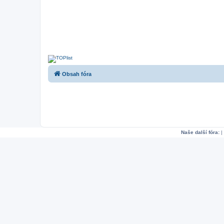
Obsah fóra
Naše další fóra:
|