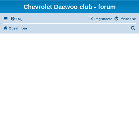
Chevrolet Daewoo club - forum
FAQ
Registrovat
Přihlásit se
H
Obsah fóra
l
e
d
a
t