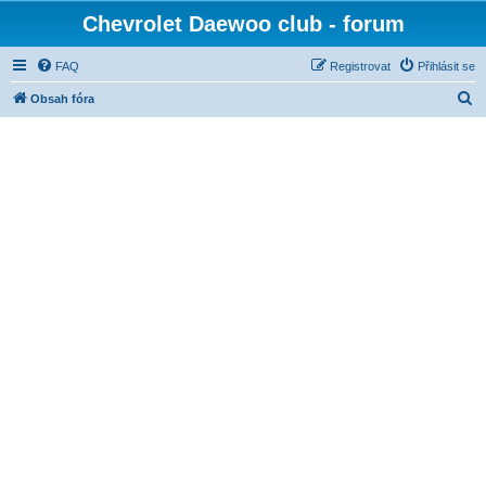
Chevrolet Daewoo club - forum
FAQ
Registrovat
Přihlásit se
H
Obsah fóra
l
e
d
a
t