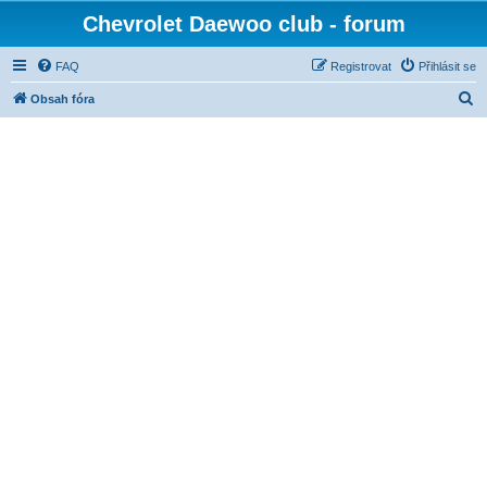
Chevrolet Daewoo club - forum
FAQ
Registrovat
Přihlásit se
H
Obsah fóra
l
e
d
a
t