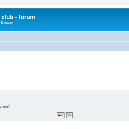
club - forum
 a Daewoo
fórem?