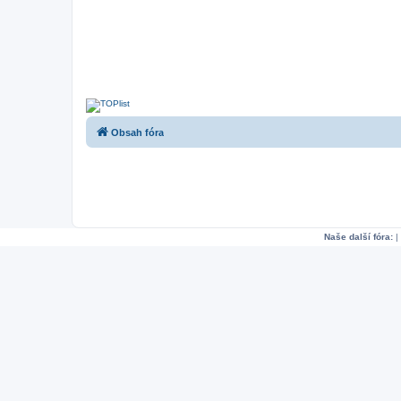
Obsah fóra
Naše další fóra:
|