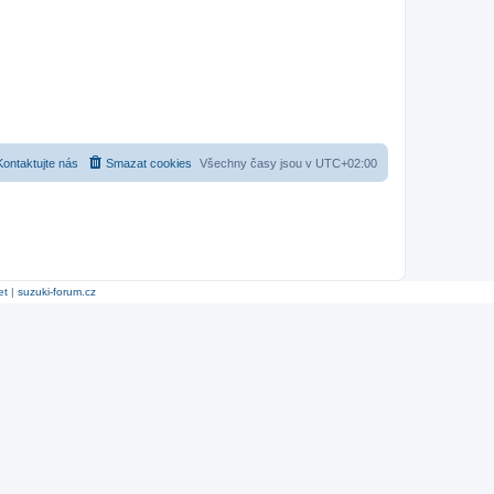
Kontaktujte nás
Smazat cookies
Všechny časy jsou v
UTC+02:00
et
|
suzuki-forum.cz