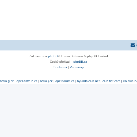
Založeno na
phpBB
® Forum Software © phpBB Limited
Český překlad –
phpBB.cz
Soukromí
|
Podmínky
astra-g.cz
|
opel-astra-h.cz
|
astra-j.cz
|
opel-forum.cz
|
hyundaiclub.net
|
club-fiat.com
|
kia-club.n