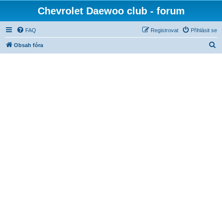
Chevrolet Daewoo club - forum
FAQ
Registrovat
Přihlásit se
H
Obsah fóra
l
e
d
a
t