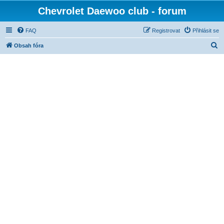
Chevrolet Daewoo club - forum
FAQ
Registrovat
Přihlásit se
H
Obsah fóra
l
e
d
a
t