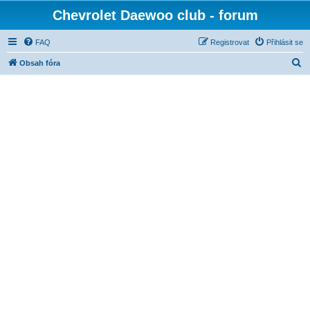
Chevrolet Daewoo club - forum
FAQ
Registrovat
Přihlásit se
H
Obsah fóra
l
e
d
a
t