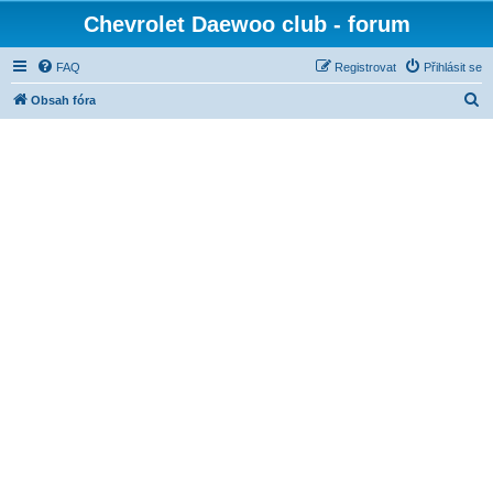
Chevrolet Daewoo club - forum
FAQ
Registrovat
Přihlásit se
H
Obsah fóra
l
e
d
a
t