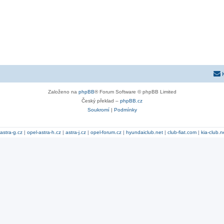
Založeno na
phpBB
® Forum Software © phpBB Limited
Český překlad –
phpBB.cz
Soukromí
|
Podmínky
astra-g.cz
|
opel-astra-h.cz
|
astra-j.cz
|
opel-forum.cz
|
hyundaiclub.net
|
club-fiat.com
|
kia-club.n