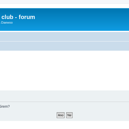
club - forum
 a Daewoo
fórem?