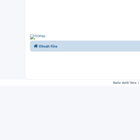
Obsah fóra
Naše další fóra:
|