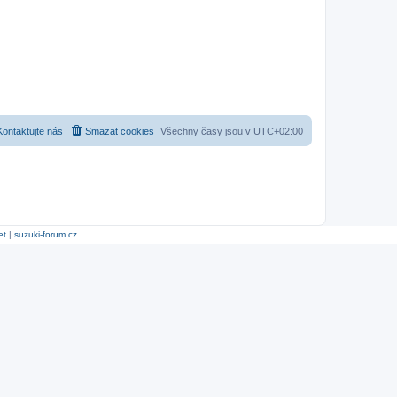
Kontaktujte nás
Smazat cookies
Všechny časy jsou v
UTC+02:00
et
|
suzuki-forum.cz