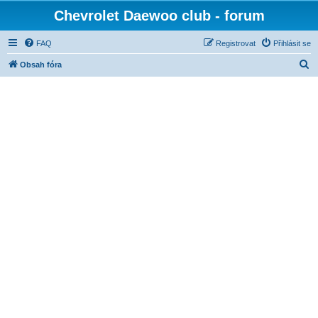
Chevrolet Daewoo club - forum
FAQ
Registrovat
Přihlásit se
H
Obsah fóra
l
e
d
a
t