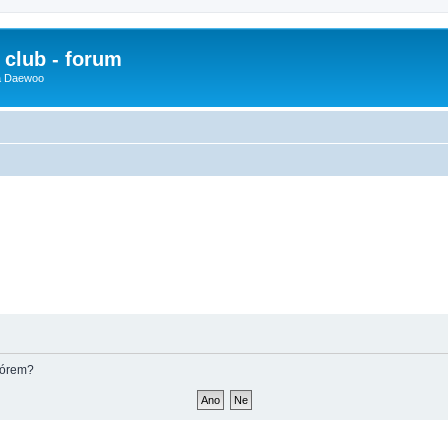
club - forum
 a Daewoo
fórem?