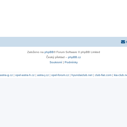
Založeno na
phpBB
® Forum Software © phpBB Limited
Český překlad –
phpBB.cz
Soukromí
|
Podmínky
astra-g.cz
|
opel-astra-h.cz
|
astra-j.cz
|
opel-forum.cz
|
hyundaiclub.net
|
club-fiat.com
|
kia-club.n