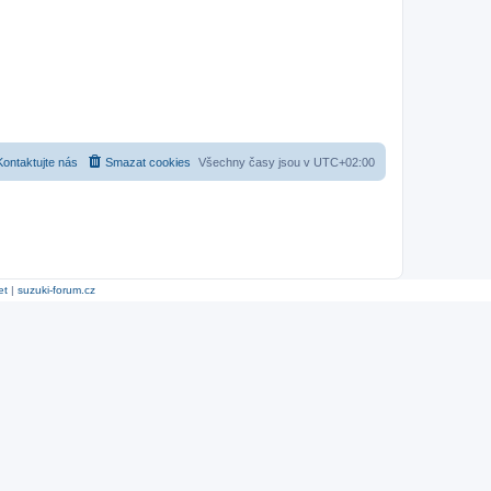
Kontaktujte nás
Smazat cookies
Všechny časy jsou v
UTC+02:00
et
|
suzuki-forum.cz