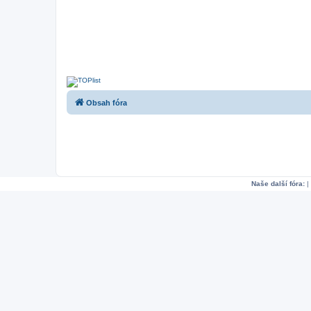
Obsah fóra
Naše další fóra:
|