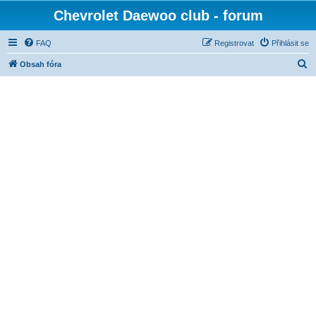
Chevrolet Daewoo club - forum
FAQ
Registrovat
Přihlásit se
H
Obsah fóra
l
e
d
a
t