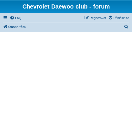
Chevrolet Daewoo club - forum
FAQ
Registrovat
Přihlásit se
H
Obsah fóra
l
e
d
a
t