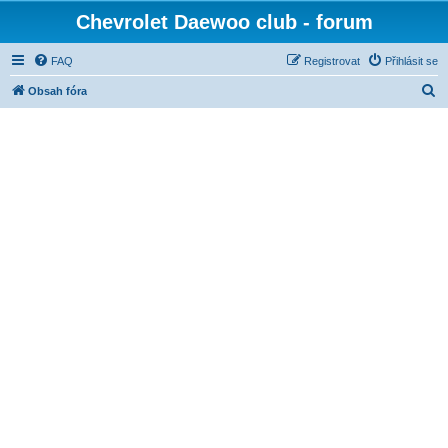
Chevrolet Daewoo club - forum
FAQ
Registrovat
Přihlásit se
H
Obsah fóra
l
e
d
a
t