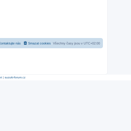
Kontaktujte nás
Smazat cookies
Všechny časy jsou v
UTC+02:00
et
|
suzuki-forum.cz