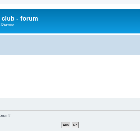
club - forum
 a Daewoo
fórem?