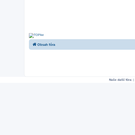
Obsah fóra
Naše další fóra:
|