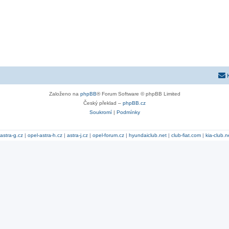
Založeno na
phpBB
® Forum Software © phpBB Limited
Český překlad –
phpBB.cz
Soukromí
|
Podmínky
astra-g.cz
|
opel-astra-h.cz
|
astra-j.cz
|
opel-forum.cz
|
hyundaiclub.net
|
club-fiat.com
|
kia-club.n