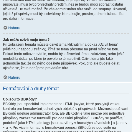
přispíváte, musí být prohlédnuty předtím, než je budou moci zobrazit ostatní
uživatelé. Je také možné, že vás administrátor fóra vložil do skupiny uživatelů,
jejichž příspěvky musí být schváleny. Kontaktujte, prosím, administrátora fóra
pro další informace.
Nahoru
Jak můžu oživit moje téma?
Při zobrazení tématu můžete oživit téma kliknutím na odkaz „Oživit téma“
(většinou naspodu stránky), čímž se téma přesune na první místo ve fóru.
Pokud tento odkaz nevidíte, mohlo být oživování témat zakázáno, nebo ještě
neuběhla doba, po které je povoleno téma oživit. Oživit téma jde také
jednoduše tak, že do něho odešlete příspěvek. Pokud to ale budete dělat,
ujistěte se, že to není proti pravidlům fóra.
Nahoru
Formátování a druhy témat
Co jsou to BBKódy?
BBKódy jsou speciální implementace HTML jazyka, které poskytují velkou
kontrolu pro formátování jednotlivých objektů v příspěvcích. Možnost používání
BBKódů uděluje administrátor fóra, ale BBKódy je také možné pro jednotlivé
příspěvky zakázat ve formuláři pro odesílání příspěvků. BBKódy se používají
podobně jako HTML, ale tagy jsou uzavřeny v hranatých závorkách [ a ] a ne v
< a >. Pro více informací o formátování pomocí BBKódů se podívejte na