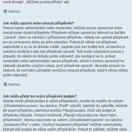
nová témata“, „Můžete posílat přílohy“ atd.
Nahoru
Jak můžu upravit nebo smazat příspěvek?
Pokud nejste administrátor nebo moderátor, můžete pouze upravovat nebo
mazat svoje vlastní příspěvky. Příspěvek můžete upravit po kliknutí na tlačítko
„Upravit“, které se nachází v příslušném příspěvku. Někdy lze upravit příspěvek
jen po omezenou dobu po jeho odeslání. Pokud již někdo na příspěvek
odpověděl a vy se do tématu vrátíte, najdete pod ním krátký text, ve kterém je
uvedeno kolikrát a kdy jste příspěvek upravili. Toto bude zobrazeno pouze v
případě, že někdo do tématu pošle odpověď, ale neobjeví se to, pokud
moderátor nebo administrátor upraví příspěvek, ačkoli ti mohou zanechat na
základě vlastního uvážení vzkaz, proč příspěvek upravili. Vezměte prosím na
vědomí, že normální uživatelé nemůžou smazat příspěvek, když k němu někdo
pošle odpověď.
Nahoru
Jak můžu přidat ke svým příspěvků podpis?
Abyste mohli přidat podpis k vašim příspěvkům, musíte ho nejdřív ve vašem
„Uživatelském panelu“ na záložce „Profil“ vytvořit. Jakmile ho vytvoříte, můžete
při psaní příspěvku zatrhnout políčko
Připojit podpis
, čímž váš podpis k
příspěvku připojíte. Pomocí možnosti „Připojit můj podpis ke všem mým
příspěvkům“, kterou naleznete ve vašem „Uživatelském panelu“ na záložce
„Nastavení fóra“ v sekci „Výchozí nastavení příspěvků“ můžete automaticky
připojit váš podpis ke všem vašim příspěvkům. Pokud to uděláte, můžete stále