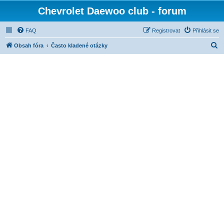
Chevrolet Daewoo club - forum
FAQ
Registrovat
Přihlásit se
H
Obsah fóra
Často kladené otázky
l
e
d
a
t