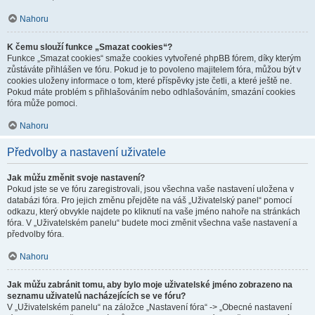
Nahoru
K čemu slouží funkce „Smazat cookies“?
Funkce „Smazat cookies“ smaže cookies vytvořené phpBB fórem, díky kterým
zůstáváte přihlášen ve fóru. Pokud je to povoleno majitelem fóra, můžou být v
cookies uloženy informace o tom, které příspěvky jste četli, a které ještě ne.
Pokud máte problém s přihlašováním nebo odhlašováním, smazání cookies
fóra může pomoci.
Nahoru
Předvolby a nastavení uživatele
Jak můžu změnit svoje nastavení?
Pokud jste se ve fóru zaregistrovali, jsou všechna vaše nastavení uložena v
databázi fóra. Pro jejich změnu přejděte na váš „Uživatelský panel“ pomocí
odkazu, který obvykle najdete po kliknutí na vaše jméno nahoře na stránkách
fóra. V „Uživatelském panelu“ budete moci změnit všechna vaše nastavení a
předvolby fóra.
Nahoru
Jak můžu zabránit tomu, aby bylo moje uživatelské jméno zobrazeno na
seznamu uživatelů nacházejících se ve fóru?
V „Uživatelském panelu“ na záložce „Nastavení fóra“ -> „Obecné nastavení