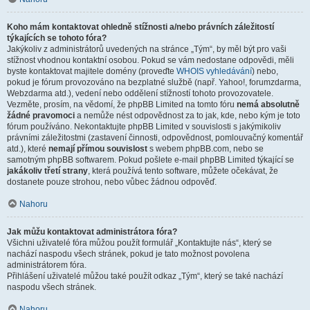
Koho mám kontaktovat ohledně stížnosti a/nebo právních záležitostí
týkajících se tohoto fóra?
Jakýkoliv z administrátorů uvedených na stránce „Tým“, by měl být pro vaši
stížnost vhodnou kontaktní osobou. Pokud se vám nedostane odpovědi, měli
byste kontaktovat majitele domény (proveďte
WHOIS vyhledávání
) nebo,
pokud je fórum provozováno na bezplatné službě (např. Yahoo!, forumzdarma,
Webzdarma atd.), vedení nebo oddělení stížností tohoto provozovatele.
Vezměte, prosím, na vědomí, že phpBB Limited na tomto fóru
nemá absolutně
žádné pravomoci
a nemůže nést odpovědnost za to jak, kde, nebo kým je toto
fórum používáno. Nekontaktujte phpBB Limited v souvislosti s jakýmikoliv
právními záležitostmi (zastavení činnosti, odpovědnost, pomlouvačný komentář
atd.), které
nemají přímou souvislost
s webem phpBB.com, nebo se
samotným phpBB softwarem. Pokud pošlete e-mail phpBB Limited týkající se
jakákoliv třetí strany
, která používá tento software, můžete očekávat, že
dostanete pouze strohou, nebo vůbec žádnou odpověď.
Nahoru
Jak můžu kontaktovat administrátora fóra?
Všichni uživatelé fóra můžou použít formulář „Kontaktujte nás“, který se
nachází naspodu všech stránek, pokud je tato možnost povolena
administrátorem fóra.
Přihlášení uživatelé můžou také použít odkaz „Tým“, který se také nachází
naspodu všech stránek.
Nahoru