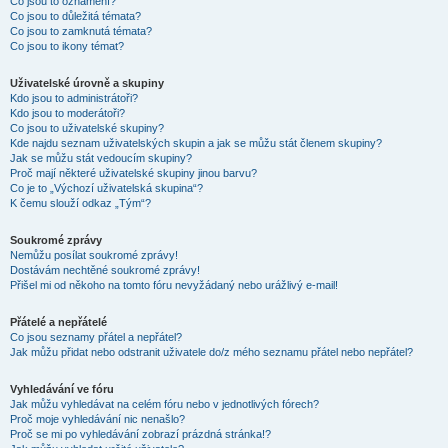
Co jsou to oznámení?
Co jsou to důležitá témata?
Co jsou to zamknutá témata?
Co jsou to ikony témat?
Uživatelské úrovně a skupiny
Kdo jsou to administrátoři?
Kdo jsou to moderátoři?
Co jsou to uživatelské skupiny?
Kde najdu seznam uživatelských skupin a jak se můžu stát členem skupiny?
Jak se můžu stát vedoucím skupiny?
Proč mají některé uživatelské skupiny jinou barvu?
Co je to „Výchozí uživatelská skupina“?
K čemu slouží odkaz „Tým“?
Soukromé zprávy
Nemůžu posílat soukromé zprávy!
Dostávám nechtěné soukromé zprávy!
Přišel mi od někoho na tomto fóru nevyžádaný nebo urážlivý e-mail!
Přátelé a nepřátelé
Co jsou seznamy přátel a nepřátel?
Jak můžu přidat nebo odstranit uživatele do/z mého seznamu přátel nebo nepřátel?
Vyhledávání ve fóru
Jak můžu vyhledávat na celém fóru nebo v jednotlivých fórech?
Proč moje vyhledávání nic nenašlo?
Proč se mi po vyhledávání zobrazí prázdná stránka!?