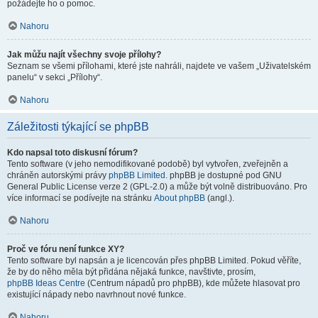
požádejte ho o pomoc.
Nahoru
Jak můžu najít všechny svoje přílohy?
Seznam se všemi přílohami, které jste nahráli, najdete ve vašem „Uživatelském
panelu“ v sekci „Přílohy“.
Nahoru
Záležitosti týkající se phpBB
Kdo napsal toto diskusní fórum?
Tento software (v jeho nemodifikované podobě) byl vytvořen, zveřejněn a
chráněn autorskými právy
phpBB Limited
. phpBB je dostupné pod GNU
General Public License verze 2 (GPL-2.0) a může být volně distribuováno. Pro
více informací se podívejte na stránku
About phpBB
(angl.).
Nahoru
Proč ve fóru není funkce XY?
Tento software byl napsán a je licencován přes phpBB Limited. Pokud věříte,
že by do něho měla být přidána nějaká funkce, navštivte, prosím,
phpBB Ideas Centre
(Centrum nápadů pro phpBB), kde můžete hlasovat pro
existující nápady nebo navrhnout nové funkce.
Nahoru