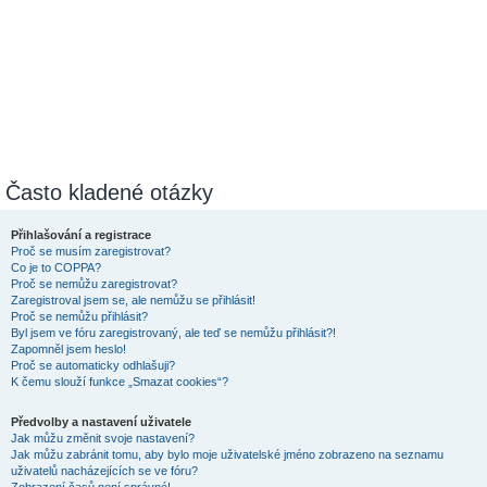
Často kladené otázky
Přihlašování a registrace
Proč se musím zaregistrovat?
Co je to COPPA?
Proč se nemůžu zaregistrovat?
Zaregistroval jsem se, ale nemůžu se přihlásit!
Proč se nemůžu přihlásit?
Byl jsem ve fóru zaregistrovaný, ale teď se nemůžu přihlásit?!
Zapomněl jsem heslo!
Proč se automaticky odhlašuji?
K čemu slouží funkce „Smazat cookies“?
Předvolby a nastavení uživatele
Jak můžu změnit svoje nastavení?
Jak můžu zabránit tomu, aby bylo moje uživatelské jméno zobrazeno na seznamu
uživatelů nacházejících se ve fóru?