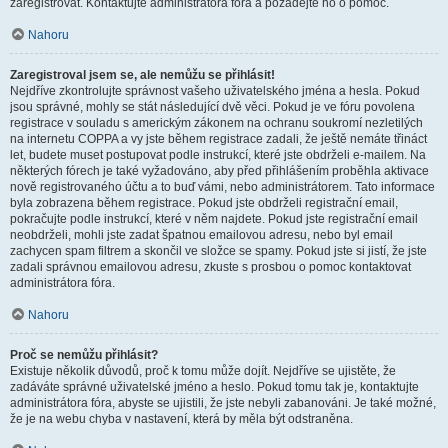
zaregistrovat. Kontaktujte administrátora fóra a požádejte ho o pomoc.
Nahoru
Zaregistroval jsem se, ale nemůžu se přihlásit!
Nejdříve zkontrolujte správnost vašeho uživatelského jména a hesla. Pokud
jsou správné, mohly se stát následující dvě věci. Pokud je ve fóru povolena
registrace v souladu s americkým zákonem na ochranu soukromí nezletilých
na internetu COPPA a vy jste během registrace zadali, že ještě nemáte třináct
let, budete muset postupovat podle instrukcí, které jste obdrželi e-mailem. Na
některých fórech je také vyžadováno, aby před přihlášením proběhla aktivace
nově registrovaného účtu a to buď vámi, nebo administrátorem. Tato informace
byla zobrazena během registrace. Pokud jste obdrželi registrační email,
pokračujte podle instrukcí, které v něm najdete. Pokud jste registrační email
neobdrželi, mohli jste zadat špatnou emailovou adresu, nebo byl email
zachycen spam filtrem a skončil ve složce se spamy. Pokud jste si jistí, že jste
zadali správnou emailovou adresu, zkuste s prosbou o pomoc kontaktovat
administrátora fóra.
Nahoru
Proč se nemůžu přihlásit?
Existuje několik důvodů, proč k tomu může dojít. Nejdříve se ujistěte, že
zadáváte správné uživatelské jméno a heslo. Pokud tomu tak je, kontaktujte
administrátora fóra, abyste se ujistili, že jste nebyli zabanováni. Je také možné,
že je na webu chyba v nastavení, která by měla být odstraněna.