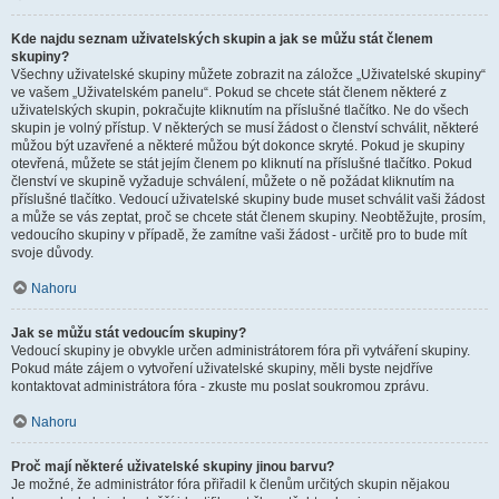
Kde najdu seznam uživatelských skupin a jak se můžu stát členem
skupiny?
Všechny uživatelské skupiny můžete zobrazit na záložce „Uživatelské skupiny“
ve vašem „Uživatelském panelu“. Pokud se chcete stát členem některé z
uživatelských skupin, pokračujte kliknutím na příslušné tlačítko. Ne do všech
skupin je volný přístup. V některých se musí žádost o členství schválit, některé
můžou být uzavřené a některé můžou být dokonce skryté. Pokud je skupiny
otevřená, můžete se stát jejím členem po kliknutí na příslušné tlačítko. Pokud
členství ve skupině vyžaduje schválení, můžete o ně požádat kliknutím na
příslušné tlačítko. Vedoucí uživatelské skupiny bude muset schválit vaši žádost
a může se vás zeptat, proč se chcete stát členem skupiny. Neobtěžujte, prosím,
vedoucího skupiny v případě, že zamítne vaši žádost - určitě pro to bude mít
svoje důvody.
Nahoru
Jak se můžu stát vedoucím skupiny?
Vedoucí skupiny je obvykle určen administrátorem fóra při vytváření skupiny.
Pokud máte zájem o vytvoření uživatelské skupiny, měli byste nejdříve
kontaktovat administrátora fóra - zkuste mu poslat soukromou zprávu.
Nahoru
Proč mají některé uživatelské skupiny jinou barvu?
Je možné, že administrátor fóra přiřadil k členům určitých skupin nějakou