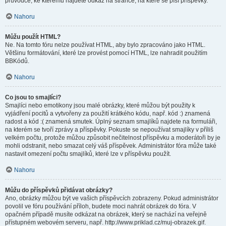
průvodce, ke kterému najdete odkaz na stránce, na které se píší příspěvky.
Nahoru
Můžu použít HTML?
Ne. Na tomto fóru nelze používat HTML, aby bylo zpracováno jako HTML.
Většinu formátování, které lze provést pomocí HTML, lze nahradit použitím
BBKódů.
Nahoru
Co jsou to smajlíci?
Smajlíci nebo emotikony jsou malé obrázky, které můžou být použity k
vyjádření pocitů a vytvořeny za použití krátkého kódu, např. kód :) znamená
radost a kód :( znamená smutek. Úplný seznam smajlíků najdete na formuláři,
na kterém se tvoří zprávy a příspěvky. Pokuste se nepoužívat smajlíky v příliš
velkém počtu, protože můžou způsobit nečitelnost příspěvku a moderátoři by je
mohli odstranit, nebo smazat celý váš příspěvek. Administrátor fóra může také
nastavit omezení počtu smajlíků, které lze v příspěvku použít.
Nahoru
Můžu do příspěvků přidávat obrázky?
Ano, obrázky můžou být ve vašich příspěvcích zobrazeny. Pokud administrátor
povolil ve fóru používání příloh, budete moci nahrát obrázek do fóra. V
opačném případě musíte odkázat na obrázek, který se nachází na veřejně
přístupném webovém serveru, např. http://www.priklad.cz/muj-obrazek.gif.