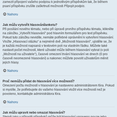
zamezit připojení vašeho podpisu k jednotlivým příspěvkům tak, že během
psaní příspěvku zrušíte zaškrtnutí možnosti
Připojit podpis
.
Nahoru
Jak můžu vytvořit hlasování/anketu?
Při posílání nového tématu, nebo při úpravě prvního příspěvku tématu, klikněte
na záložku „Vytvořit hlasování“ pod hlavním formulářem pro text příspěvku.
Pokud tuto záložku nevidíte, nemáte potřebné oprávnění k vytvoření hlasování.
Vložte „Hlasovací otázku“ a nejméně dvě „Možnosti hlasování“, ujistěte se, že
je každá možnost napsaná v textovém poli na vlastním řádku. Můžete také
nastavit počet možností, které uživatel může během hlasování vybrat (v poli
„Možností na uživatele“), časové omezení trvání hlasování ve dnech (0 pro
časově neomezené hlasování) a nakonec můžete povolit uživatelům měnit
jejich hlasy.
Nahoru
Proč nemůžu přidat do hlasování více možností?
Omezení počtu možností v hlasování je nastaveno administrátorem fóra. Pokud
si myslíte, že potřebujete do vašeho hlasování vložit více možností než je
povoleno, kontaktujte administrátora fóra.
Nahoru
Jak můžu upravit nebo smazat hlasování?
Stejně jako v případě příspěvků může být hlasování upraveno pouze jeho