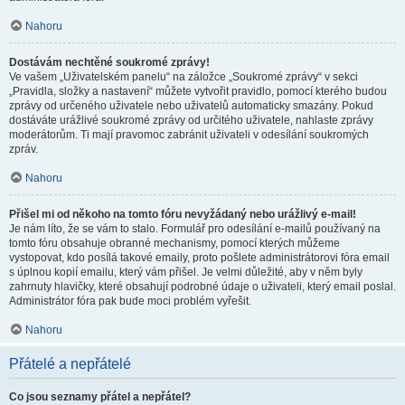
Nahoru
Dostávám nechtěné soukromé zprávy!
Ve vašem „Uživatelském panelu“ na záložce „Soukromé zprávy“ v sekci
„Pravidla, složky a nastavení“ můžete vytvořit pravidlo, pomocí kterého budou
zprávy od určeného uživatele nebo uživatelů automaticky smazány. Pokud
dostáváte urážlivé soukromé zprávy od určitého uživatele, nahlaste zprávy
moderátorům. Ti mají pravomoc zabránit uživateli v odesílání soukromých
zpráv.
Nahoru
Přišel mi od někoho na tomto fóru nevyžádaný nebo urážlivý e-mail!
Je nám líto, že se vám to stalo. Formulář pro odesílání e-mailů používaný na
tomto fóru obsahuje obranné mechanismy, pomocí kterých můžeme
vystopovat, kdo posílá takové emaily, proto pošlete administrátorovi fóra email
s úplnou kopií emailu, který vám přišel. Je velmi důležité, aby v něm byly
zahrnuty hlavičky, které obsahují podrobné údaje o uživateli, který email poslal.
Administrátor fóra pak bude moci problém vyřešit.
Nahoru
Přátelé a nepřátelé
Co jsou seznamy přátel a nepřátel?