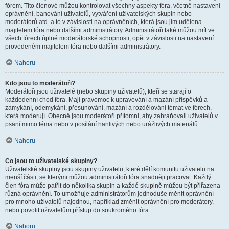
fórem. Tito členové můžou kontrolovat všechny aspekty fóra, včetně nastavení
oprávnění, banování uživatelů, vytváření uživatelských skupin nebo
moderátorů atd. a to v závislosti na oprávněních, která jsou jim udělena
majitelem fóra nebo dalšími administrátory. Administrátoři také můžou mít ve
všech fórech úplné moderátorské schopnosti, opět v závislosti na nastavení
provedeném majitelem fóra nebo dalšími administrátory.
Nahoru
Kdo jsou to moderátoři?
Moderátoři jsou uživatelé (nebo skupiny uživatelů), kteří se starají o
každodenní chod fóra. Mají pravomoc k upravování a mazání příspěvků a
zamykání, odemykání, přesunování, mazání a rozdělování témat ve fórech,
která moderují. Obecně jsou moderátoři přítomni, aby zabraňovali uživatelů v
psaní mimo téma nebo v posílání hanlivých nebo urážlivých materiálů.
Nahoru
Co jsou to uživatelské skupiny?
Uživatelské skupiny jsou skupiny uživatelů, které dělí komunitu uživatelů na
menší části, se kterými můžou administrátoři fóra snadněji pracovat. Každý
člen fóra může patřit do několika skupin a každé skupině můžou být přiřazena
různá oprávnění. To umožňuje administrátorům jednoduše měnit oprávnění
pro mnoho uživatelů najednou, například změnit oprávnění pro moderátory,
nebo povolit uživatelům přístup do soukromého fóra.
Nahoru