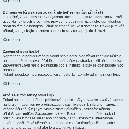
Nahoru
Byl jsem ve fóru zaregistrovaný, ale teď se nemůžu přihlásit?!
Je možné, že administrátor z nějakého důvodu deaktivoval nebo smazal váš
účet. Na některých fórech také pravidelně odstraňují uživatele, kteří dlouhou
dobu do fóra nic nenapsali, čímž se zmenší velikost databáze. Pokud je to váš
případ, zaregistrujte se znovu a pokuste se více zapojit do diskuzí.
Nahoru
Zapomněl jsem heslo!
Nepropadejte panice! Vaše původní heslo nelze sice získat zpět, ale můžete
ho jednoduše resetovat. Přejděte na přihlašovací stránku a klikněte na odkaz
Zapomněl/a jsem heslo
. Postupujte podle instrukcí a brzy se opět budete moci
přihlásit.
Pokud nebudete moci resetovat vaše heslo, kontaktujte administrátora fóra.
Nahoru
Proč se automaticky odhlašuji?
Pokud nezatrhnete během přihlašování políčko
Zapamatovat si mě
zůstanete
na fóru přihlášen jen po přednastavený čas. To slouží k zabránění zneužití
vašeho účtu někým jiným. Abyste zůstali přihlášeni, zatrhněte během
přihlašování políčko
Zapamatovat si mě
. To se ale nedoporučuje, pokud
přistupujete k fóru ze sdíleného počítače, např. v knihovně, internetové
kavárně, počítačové učebně atd. Pokud toto zaškrtávací políčko nevidíte,
znamená to, že administrátor fóra tuto funkci zakázal.