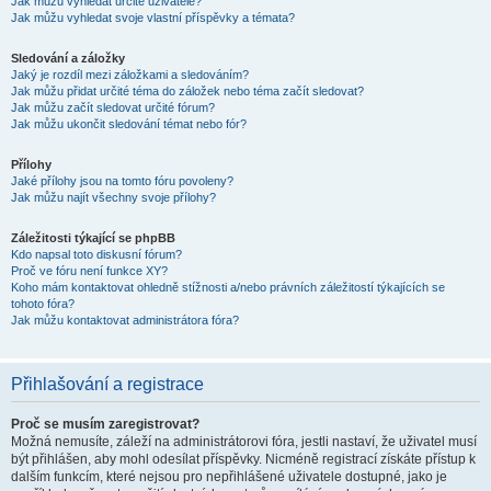
Jak můžu vyhledat určité uživatele?
Jak můžu vyhledat svoje vlastní příspěvky a témata?
Sledování a záložky
Jaký je rozdíl mezi záložkami a sledováním?
Jak můžu přidat určité téma do záložek nebo téma začít sledovat?
Jak můžu začít sledovat určité fórum?
Jak můžu ukončit sledování témat nebo fór?
Přílohy
Jaké přílohy jsou na tomto fóru povoleny?
Jak můžu najít všechny svoje přílohy?
Záležitosti týkající se phpBB
Kdo napsal toto diskusní fórum?
Proč ve fóru není funkce XY?
Koho mám kontaktovat ohledně stížnosti a/nebo právních záležitostí týkajících se
tohoto fóra?
Jak můžu kontaktovat administrátora fóra?
Přihlašování a registrace
Proč se musím zaregistrovat?
Možná nemusíte, záleží na administrátorovi fóra, jestli nastaví, že uživatel musí
být přihlášen, aby mohl odesílat příspěvky. Nicméně registrací získáte přístup k
dalším funkcím, které nejsou pro nepřihlášené uživatele dostupné, jako je