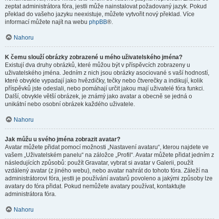
zeptat administrátora fóra, jestli může nainstalovat požadovaný jazyk. Pokud
překlad do vašeho jazyku neexistuje, můžete vytvořit nový překlad. Více
informací můžete najít na webu
phpBB
®.
Nahoru
K čemu slouží obrázky zobrazené u mého uživatelského jména?
Existují dva druhy obrázků, které můžou být v příspěvcích zobrazeny u
uživatelského jména. Jedním z nich jsou obrázky asociované s vaší hodností,
které obvykle vypadají jako hvězdičky, tečky nebo čtverečky a indikují, kolik
příspěvků jste odeslali, nebo pomáhají určit jakou mají uživatelé fóra funkci.
Další, obvykle větší obrázek, je známý jako avatar a obecně se jedná o
unikátní nebo osobní obrázek každého uživatele.
Nahoru
Jak můžu u svého jména zobrazit avatar?
Avatar můžete přidat pomocí možnosti „Nastavení avataru“, kterou najdete ve
vašem „Uživatelském panelu“ na záložce „Profil“. Avatar můžete přidat jedním z
následujících způsobů: použít Gravatar, vybrat si avatar v Galerii, použít
vzdálený avatar (z jiného webu), nebo avatar nahrát do tohoto fóra. Záleží na
administrátorovi fóra, jestli je používání avatarů povoleno a jakými způsoby lze
avatary do fóra přidat. Pokud nemůžete avatary používat, kontaktujte
administrátora fóra.
Nahoru