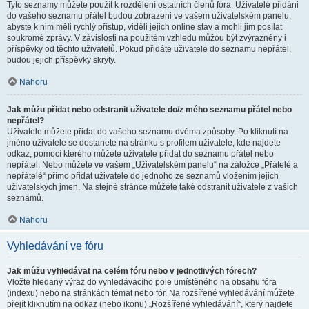
Tyto seznamy můžete použít k rozdělení ostatních členů fóra. Uživatelé přidáni
do vašeho seznamu přátel budou zobrazeni ve vašem uživatelském panelu,
abyste k nim měli rychlý přístup, viděli jejich online stav a mohli jim posílat
soukromé zprávy. V závislosti na použitém vzhledu můžou být zvýrazněny i
příspěvky od těchto uživatelů. Pokud přidáte uživatele do seznamu nepřátel,
budou jejich příspěvky skryty.
Nahoru
Jak můžu přidat nebo odstranit uživatele do/z mého seznamu přátel nebo
nepřátel?
Uživatele můžete přidat do vašeho seznamu dvěma způsoby. Po kliknutí na
jméno uživatele se dostanete na stránku s profilem uživatele, kde najdete
odkaz, pomocí kterého můžete uživatele přidat do seznamu přátel nebo
nepřátel. Nebo můžete ve vašem „Uživatelském panelu“ na záložce „Přátelé a
nepřátelé“ přímo přidat uživatele do jednoho ze seznamů vložením jejich
uživatelských jmen. Na stejné stránce můžete také odstranit uživatele z vašich
seznamů.
Nahoru
Vyhledávání ve fóru
Jak můžu vyhledávat na celém fóru nebo v jednotlivých fórech?
Vložte hledaný výraz do vyhledávacího pole umístěného na obsahu fóra
(indexu) nebo na stránkách témat nebo fór. Na rozšířené vyhledávání můžete
přejít kliknutím na odkaz (nebo ikonu) „Rozšířené vyhledávání“, který najdete