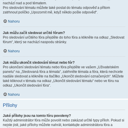
nachází nad a pod tématem.
Pro sledování tématu můžete také poslat do tématu odpověď a přitom
zatrhnout políčko „Upozornit mě, když někdo pošle odpověď“.
Nahoru
Jak můžu začít sledovat určité fórum?
Pro sledování určitého fóra přejděte do toho fóra a klikněte na odkaz „Sledovat
fórum“, který se nachází naspodu stránky.
Nahoru
Jak můžu ukončit sledování témat nebo fór?
Pro ukončení sledování tématu nebo fóra přejděte ve vašem „Uživatelském
panelu“ na „Sledovaná fóra a témata“, zatrhněte témata a fóra, která nechcete
nadále sledovat a klikněte na tlačítko „Ukončit sledování označených“. Můžete
také kliknout v tématu na odkaz „Ukončit sledování tématu“ nebo ve fóru na
odkaz „Ukončit sledování fóra“.
Nahoru
Přílohy
Jaké přílohy jsou na tomto fóru povoleny?
Každý administrátor fóra může povolit nebo zakázat určité typy příloh. Pokud si
nejste jisti, jaké přílohy můžete nahrát, kontaktujte administrátora fóra a