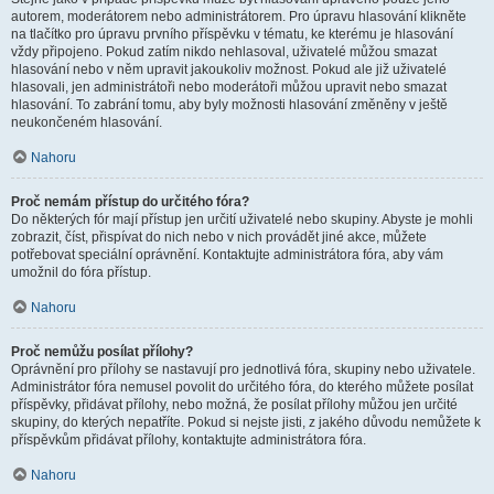
autorem, moderátorem nebo administrátorem. Pro úpravu hlasování klikněte
na tlačítko pro úpravu prvního příspěvku v tématu, ke kterému je hlasování
vždy připojeno. Pokud zatím nikdo nehlasoval, uživatelé můžou smazat
hlasování nebo v něm upravit jakoukoliv možnost. Pokud ale již uživatelé
hlasovali, jen administrátoři nebo moderátoři můžou upravit nebo smazat
hlasování. To zabrání tomu, aby byly možnosti hlasování změněny v ještě
neukončeném hlasování.
Nahoru
Proč nemám přístup do určitého fóra?
Do některých fór mají přístup jen určití uživatelé nebo skupiny. Abyste je mohli
zobrazit, číst, přispívat do nich nebo v nich provádět jiné akce, můžete
potřebovat speciální oprávnění. Kontaktujte administrátora fóra, aby vám
umožnil do fóra přístup.
Nahoru
Proč nemůžu posílat přílohy?
Oprávnění pro přílohy se nastavují pro jednotlivá fóra, skupiny nebo uživatele.
Administrátor fóra nemusel povolit do určitého fóra, do kterého můžete posílat
příspěvky, přidávat přílohy, nebo možná, že posílat přílohy můžou jen určité
skupiny, do kterých nepatříte. Pokud si nejste jisti, z jakého důvodu nemůžete k
příspěvkům přidávat přílohy, kontaktujte administrátora fóra.
Nahoru