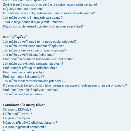
Zobrazení časů není správné!
Změnil jsem časovou zónu, ale čas se stále nezobrazuje správně!
Můj jazyk není na seznamu!
K čemu slouží obrázky zobrazené u mého uživatelského jména?
Jak můžu u svého jména zobrazit avatar?
Jaká je moje hodnost a jak ji můžu změnit?
Když chci poslat e-mail uživateli fóra, musím se přihlásit?
Psaní příspěvků
Jak můžu vytvořit nové téma nebo poslat odpověď?
Jak můžu upravit nebo smazat příspěvek?
Jak můžu přidat ke svým příspěvků podpis?
Jak můžu vytvořit hlasování/anketu?
Proč nemůžu přidat do hlasování více možností?
Jak můžu upravit nebo smazat hlasování?
Proč nemám přístup do určitého fóra?
Proč nemůžu posílat přílohy?
Proč jsem obdržel varování?
Jak můžu moderátorovi nahlásit příspěvek?
K čemu slouží tlačítko „Uložit jako rozepsanou zprávu“ zobrazené při psaní příspěvku?
Proč musí být můj příspěvek schválen?
Jak můžu oživit moje téma?
Formátování a druhy témat
Co jsou to BBKódy?
Můžu použít HTML?
Co jsou to smajlíci?
Můžu do příspěvků přidávat obrázky?
Co jsou to globální oznámení?