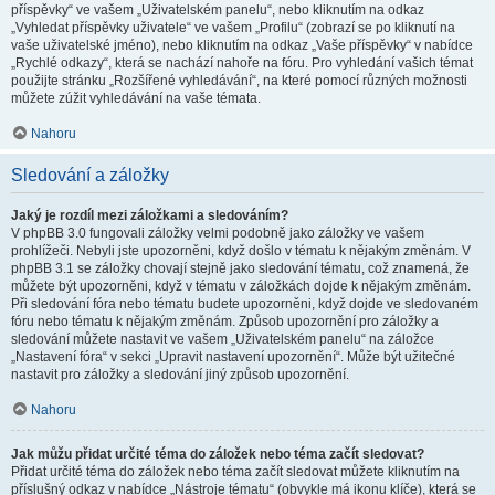
příspěvky“ ve vašem „Uživatelském panelu“, nebo kliknutím na odkaz
„Vyhledat příspěvky uživatele“ ve vašem „Profilu“ (zobrazí se po kliknutí na
vaše uživatelské jméno), nebo kliknutím na odkaz „Vaše příspěvky“ v nabídce
„Rychlé odkazy“, která se nachází nahoře na fóru. Pro vyhledání vašich témat
použijte stránku „Rozšířené vyhledávání“, na které pomocí různých možnosti
můžete zúžit vyhledávání na vaše témata.
Nahoru
Sledování a záložky
Jaký je rozdíl mezi záložkami a sledováním?
V phpBB 3.0 fungovali záložky velmi podobně jako záložky ve vašem
prohlížeči. Nebyli jste upozorněni, když došlo v tématu k nějakým změnám. V
phpBB 3.1 se záložky chovají stejně jako sledování tématu, což znamená, že
můžete být upozorněni, když v tématu v záložkách dojde k nějakým změnám.
Při sledování fóra nebo tématu budete upozorněni, když dojde ve sledovaném
fóru nebo tématu k nějakým změnám. Způsob upozornění pro záložky a
sledování můžete nastavit ve vašem „Uživatelském panelu“ na záložce
„Nastavení fóra“ v sekci „Upravit nastavení upozornění“. Může být užitečné
nastavit pro záložky a sledování jiný způsob upozornění.
Nahoru
Jak můžu přidat určité téma do záložek nebo téma začít sledovat?
Přidat určité téma do záložek nebo téma začít sledovat můžete kliknutím na
příslušný odkaz v nabídce „Nástroje tématu“ (obvykle má ikonu klíče), která se