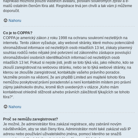
například možnost použití vlastních avatarů, posílání soukromých zpráv a e-
mailů ostatním členům fóra atd. Registrace trvá jen chvíli a tak vám ji můžeme
doporučit.
Nahoru
Co je to COPPA?
COPPA je americký zákon z roku 1998 na ochranu soukromí nezletilých na
internetu. Tento zákon vyžaduje, aby webové stránky, které mohou potenciálně
shromažďovat informace od nezletilých osob mladších 13 let, získaly písemný
souhlas rodičů nebo nějaké jiné potvrzení od zákonného zástupce povolující
shromažďování osobních identifikačních informací od nezletilých osob
mladších 13 let. Pokud si nejste jisti, jestli se toto týká vás, jako někoho, kdo se
zkouší zaregistrovat na webovou stránku, nebo se to týká webové stránky, na
kterou se zkoušíte zaregistrovat, kontaktujte vašeho právního poradce.
Vezměte prosím na vědomí, že ani phpBB Limited ani majitelé tohoto fóra
nemůžou poskytovat právní poradenství a není kontaktním místem pro právní
zájmy jakéhokoliv druhu, kromě těch uvedených v otázce „Koho mám
kontaktovat ohledně stížnosti a/nebo právních záležitostí týkajících se tohoto
fóra?“.
Nahoru
Proč se nemůžu zaregistrovat?
Je možné, že administrátor fóra zakázal registrace, aby zabránil novým
návštěvníkům, aby se stali členy fóra. Administrátor mohl také zakázat vaši IP
adresu nebo používání uživatelského jména, pomocí kterého se snažíš