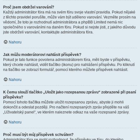
Proč jsem obdržel varování?
Každý administrátor fóra má na svém fóru svoje vlastní pravidla. Pokud nějaké
z těchto pravidel porušíte, může vám být uděleno varování. Vezměte prosím na
vědomí, že toto je rozhodnutí administrátora a phpBB Limited nemá nic
společného s varováními na daném fóru. Pokud si nejste jisti, z jakého důvodu
jste obdrželi varování, kontaktujte administrátora fóra.
Nahoru
Jak můžu moderátorovi nahlásit příspěvek?
Pokud je tato funkce povolena administrátorem fóra, měli byste v příspěvku,
který chcete nahlásit, vidět tlačítko (ikonu) pro nahlášení příspěvku. Po kliknutí
na tlačítko se zobrazí formulář, pomocí kterého můžete příspěvek nahlásit.
Nahoru
K čemu slouží tlačítko „Uložit jako rozepsanou zprávu“ zobrazené při psaní
příspěvku?
Pomocí tohoto tlačítka můžete uložit rozepsanou zprávu, abyste ji mohli
dokončit a odeslat později. Pro načtení rozepsaných zpráv přejděte na váš
„Uživatelský panel“, ve kterém naleznete odkaz na vaše rozepsané zprávy.
Nahoru
Proč musí být můj příspěvek schválen?
Administrátor fóra se mohl rozhodnout, že příspěvky ve fóru, do kterého