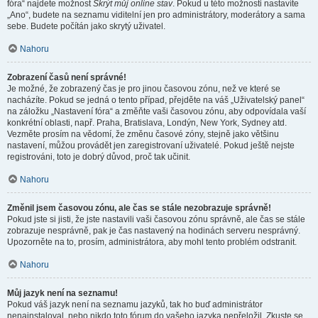
fóra“ najdete možnost
Skrýt můj online stav
. Pokud u této možnosti nastavíte
„Ano“, budete na seznamu viditelní jen pro administrátory, moderátory a sama
sebe. Budete počítán jako skrytý uživatel.
Nahoru
Zobrazení časů není správné!
Je možné, že zobrazený čas je pro jinou časovou zónu, než ve které se
nacházíte. Pokud se jedná o tento případ, přejděte na váš „Uživatelský panel“
na záložku „Nastavení fóra“ a změňte vaši časovou zónu, aby odpovídala vaší
konkrétní oblasti, např. Praha, Bratislava, Londýn, New York, Sydney atd.
Vezměte prosím na vědomí, že změnu časové zóny, stejně jako většinu
nastavení, můžou provádět jen zaregistrovaní uživatelé. Pokud ještě nejste
registrováni, toto je dobrý důvod, proč tak učinit.
Nahoru
Změnil jsem časovou zónu, ale čas se stále nezobrazuje správně!
Pokud jste si jisti, že jste nastavili vaši časovou zónu správně, ale čas se stále
zobrazuje nesprávně, pak je čas nastavený na hodinách serveru nesprávný.
Upozorněte na to, prosím, administrátora, aby mohl tento problém odstranit.
Nahoru
Můj jazyk není na seznamu!
Pokud váš jazyk není na seznamu jazyků, tak ho buď administrátor
nenainstaloval, nebo nikdo toto fórum do vašeho jazyka nepřeložil. Zkuste se