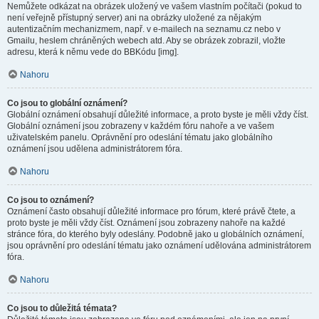
Nemůžete odkázat na obrázek uložený ve vašem vlastním počítači (pokud to
není veřejně přístupný server) ani na obrázky uložené za nějakým
autentizačním mechanizmem, např. v e-mailech na seznamu.cz nebo v
Gmailu, heslem chráněných webech atd. Aby se obrázek zobrazil, vložte
adresu, která k němu vede do BBKódu [img].
Nahoru
Co jsou to globální oznámení?
Globální oznámení obsahují důležité informace, a proto byste je měli vždy číst.
Globální oznámení jsou zobrazeny v každém fóru nahoře a ve vašem
uživatelském panelu. Oprávnění pro odeslání tématu jako globálního
oznámení jsou udělena administrátorem fóra.
Nahoru
Co jsou to oznámení?
Oznámení často obsahují důležité informace pro fórum, které právě čtete, a
proto byste je měli vždy číst. Oznámení jsou zobrazeny nahoře na každé
stránce fóra, do kterého byly odeslány. Podobně jako u globálních oznámení,
jsou oprávnění pro odeslání tématu jako oznámení udělována administrátorem
fóra.
Nahoru
Co jsou to důležitá témata?