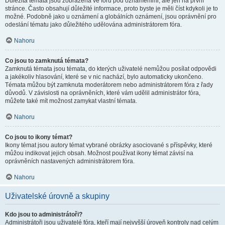
Důležitá témata jsou zobrazena ve fóru pod oznámeními, ale jen na první
stránce. Často obsahují důležité informace, proto byste je měli číst kdykoli je to
možné. Podobně jako u oznámení a globálních oznámení, jsou oprávnění pro
odeslání tématu jako důležitého udělována administrátorem fóra.
Nahoru
Co jsou to zamknutá témata?
Zamknutá témata jsou témata, do kterých uživatelé nemůžou posílat odpovědi
a jakékoliv hlasování, které se v nic nachází, bylo automaticky ukončeno.
Témata můžou být zamknuta moderátorem nebo administrátorem fóra z řady
důvodů. V závislosti na oprávněních, které vám udělil administrátor fóra,
můžete také mít možnost zamykat vlastní témata.
Nahoru
Co jsou to ikony témat?
Ikony témat jsou autory témat vybrané obrázky asociované s příspěvky, které
můžou indikovat jejich obsah. Možnost používat ikony témat závisí na
oprávněních nastavených administrátorem fóra.
Nahoru
Uživatelské úrovně a skupiny
Kdo jsou to administrátoři?
Administrátoři jsou uživatelé fóra, kteří mají nejvyšší úroveň kontroly nad celým