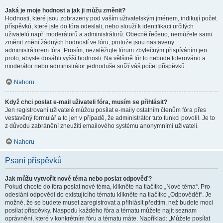
Jaká je moje hodnost a jak ji můžu změnit?
Hodnosti, které jsou zobrazeny pod vaším uživatelským jménem, indikují počet
příspěvků, které jste do fóra odeslali, nebo slouží k identifikaci určitých
uživatelů např. moderátorů a administrátorů. Obecně řečeno, nemůžete sami
změnit znění žádných hodností ve fóru, protože jsou nastaveny
administrátorem fóra. Prosím, nezatěžujte fórum zbytečným přispíváním jen
proto, abyste dosáhli vyšší hodnosti. Na většině fór to nebude tolerováno a
moderátor nebo administrátor jednoduše sníží váš počet příspěvků.
Nahoru
Když chci poslat e-mail uživateli fóra, musím se přihlásit?
Jen registrovaní uživatelé můžou posílat e-maily ostatním členům fóra přes
vestavěný formulář a to jen v případě, že administrátor tuto funkci povolil. Je to
z důvodu zabránění zneužití emailového systému anonymními uživateli.
Nahoru
Psaní příspěvků
Jak můžu vytvořit nové téma nebo poslat odpověď?
Pokud chcete do fóra poslat nové téma, klikněte na tlačítko „Nové téma“. Pro
odeslání odpovědi do existujícího tématu klikněte na tlačítko „Odpovědět“. Je
možné, že se budete muset zaregistrovat a přihlásit předtím, než budete moci
posílat příspěvky. Naspodu každého fóra a tématu můžete najít seznam
oprávnění, které v konkrétním fóru a tématu máte. Například: „Můžete posílat