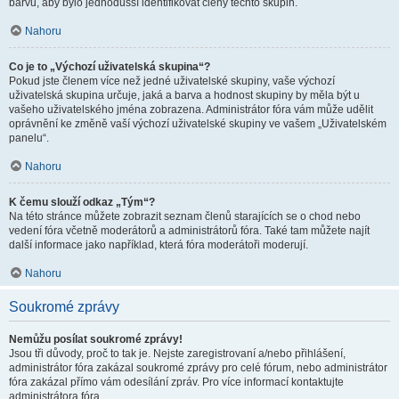
barvu, aby bylo jednodušší identifikovat členy těchto skupin.
Nahoru
Co je to „Výchozí uživatelská skupina“?
Pokud jste členem více než jedné uživatelské skupiny, vaše výchozí
uživatelská skupina určuje, jaká a barva a hodnost skupiny by měla být u
vašeho uživatelského jména zobrazena. Administrátor fóra vám může udělit
oprávnění ke změně vaší výchozí uživatelské skupiny ve vašem „Uživatelském
panelu“.
Nahoru
K čemu slouží odkaz „Tým“?
Na této stránce můžete zobrazit seznam členů starajících se o chod nebo
vedení fóra včetně moderátorů a administrátorů fóra. Také tam můžete najít
další informace jako například, která fóra moderátoři moderují.
Nahoru
Soukromé zprávy
Nemůžu posílat soukromé zprávy!
Jsou tři důvody, proč to tak je. Nejste zaregistrovaní a/nebo přihlášení,
administrátor fóra zakázal soukromé zprávy pro celé fórum, nebo administrátor
fóra zakázal přímo vám odesílání zpráv. Pro více informací kontaktujte
administrátora fóra.