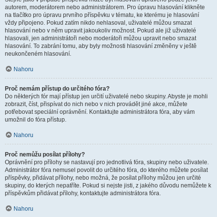
autorem, moderátorem nebo administrátorem. Pro úpravu hlasování klikněte
na tlačítko pro úpravu prvního příspěvku v tématu, ke kterému je hlasování
vždy připojeno. Pokud zatím nikdo nehlasoval, uživatelé můžou smazat
hlasování nebo v něm upravit jakoukoliv možnost. Pokud ale již uživatelé
hlasovali, jen administrátoři nebo moderátoři můžou upravit nebo smazat
hlasování. To zabrání tomu, aby byly možnosti hlasování změněny v ještě
neukončeném hlasování.
Nahoru
Proč nemám přístup do určitého fóra?
Do některých fór mají přístup jen určití uživatelé nebo skupiny. Abyste je mohli
zobrazit, číst, přispívat do nich nebo v nich provádět jiné akce, můžete
potřebovat speciální oprávnění. Kontaktujte administrátora fóra, aby vám
umožnil do fóra přístup.
Nahoru
Proč nemůžu posílat přílohy?
Oprávnění pro přílohy se nastavují pro jednotlivá fóra, skupiny nebo uživatele.
Administrátor fóra nemusel povolit do určitého fóra, do kterého můžete posílat
příspěvky, přidávat přílohy, nebo možná, že posílat přílohy můžou jen určité
skupiny, do kterých nepatříte. Pokud si nejste jisti, z jakého důvodu nemůžete k
příspěvkům přidávat přílohy, kontaktujte administrátora fóra.
Nahoru