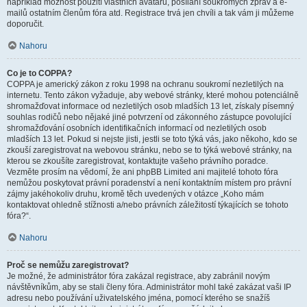
například možnost použití vlastních avatarů, posílání soukromých zpráv a e-
mailů ostatním členům fóra atd. Registrace trvá jen chvíli a tak vám ji můžeme
doporučit.
Nahoru
Co je to COPPA?
COPPA je americký zákon z roku 1998 na ochranu soukromí nezletilých na
internetu. Tento zákon vyžaduje, aby webové stránky, které mohou potenciálně
shromažďovat informace od nezletilých osob mladších 13 let, získaly písemný
souhlas rodičů nebo nějaké jiné potvrzení od zákonného zástupce povolující
shromažďování osobních identifikačních informací od nezletilých osob
mladších 13 let. Pokud si nejste jisti, jestli se toto týká vás, jako někoho, kdo se
zkouší zaregistrovat na webovou stránku, nebo se to týká webové stránky, na
kterou se zkoušíte zaregistrovat, kontaktujte vašeho právního poradce.
Vezměte prosím na vědomí, že ani phpBB Limited ani majitelé tohoto fóra
nemůžou poskytovat právní poradenství a není kontaktním místem pro právní
zájmy jakéhokoliv druhu, kromě těch uvedených v otázce „Koho mám
kontaktovat ohledně stížnosti a/nebo právních záležitostí týkajících se tohoto
fóra?“.
Nahoru
Proč se nemůžu zaregistrovat?
Je možné, že administrátor fóra zakázal registrace, aby zabránil novým
návštěvníkům, aby se stali členy fóra. Administrátor mohl také zakázat vaši IP
adresu nebo používání uživatelského jména, pomocí kterého se snažíš