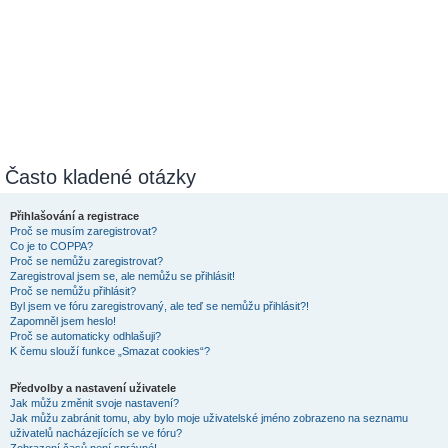
Často kladené otázky
Přihlašování a registrace
Proč se musím zaregistrovat?
Co je to COPPA?
Proč se nemůžu zaregistrovat?
Zaregistroval jsem se, ale nemůžu se přihlásit!
Proč se nemůžu přihlásit?
Byl jsem ve fóru zaregistrovaný, ale teď se nemůžu přihlásit?!
Zapomněl jsem heslo!
Proč se automaticky odhlašuji?
K čemu slouží funkce „Smazat cookies“?
Předvolby a nastavení uživatele
Jak můžu změnit svoje nastavení?
Jak můžu zabránit tomu, aby bylo moje uživatelské jméno zobrazeno na seznamu
uživatelů nacházejících se ve fóru?