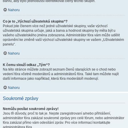
barvu, aby bylo jednodušší identifikovat členy těchto skupin.
Nahoru
Co je to „Výchozí uživatelská skupina“?
Pokud jste členem více než jedné uživatelské skupiny, vaše výchozí
uživatelská skupina určuje, jaká a barva a hodnost skupiny by měla být u
vašeho uživatelského jména zobrazena. Administrátor fóra vám může udělit
oprávnění ke změně vaší výchozí uživatelské skupiny ve vašem „Uživatelském
panelu“.
Nahoru
K čemu slouží odkaz „Tým“?
Na této stránce můžete zobrazit seznam členů starajících se o chod nebo
vedení fóra včetně moderátorů a administrátorů fóra. Také tam můžete najít
další informace jako například, která fóra moderátoři moderují.
Nahoru
Soukromé zprávy
Nemůžu posílat soukromé zprávy!
Jsou tři důvody, proč to tak je. Nejste zaregistrovaní a/nebo přihlášení,
administrátor fóra zakázal soukromé zprávy pro celé fórum, nebo administrátor
fóra zakázal přímo vám odesílání zpráv. Pro více informací kontaktujte
administrátora fóra.