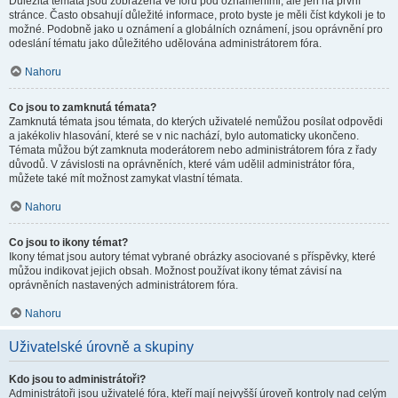
Důležitá témata jsou zobrazena ve fóru pod oznámeními, ale jen na první
stránce. Často obsahují důležité informace, proto byste je měli číst kdykoli je to
možné. Podobně jako u oznámení a globálních oznámení, jsou oprávnění pro
odeslání tématu jako důležitého udělována administrátorem fóra.
Nahoru
Co jsou to zamknutá témata?
Zamknutá témata jsou témata, do kterých uživatelé nemůžou posílat odpovědi
a jakékoliv hlasování, které se v nic nachází, bylo automaticky ukončeno.
Témata můžou být zamknuta moderátorem nebo administrátorem fóra z řady
důvodů. V závislosti na oprávněních, které vám udělil administrátor fóra,
můžete také mít možnost zamykat vlastní témata.
Nahoru
Co jsou to ikony témat?
Ikony témat jsou autory témat vybrané obrázky asociované s příspěvky, které
můžou indikovat jejich obsah. Možnost používat ikony témat závisí na
oprávněních nastavených administrátorem fóra.
Nahoru
Uživatelské úrovně a skupiny
Kdo jsou to administrátoři?
Administrátoři jsou uživatelé fóra, kteří mají nejvyšší úroveň kontroly nad celým