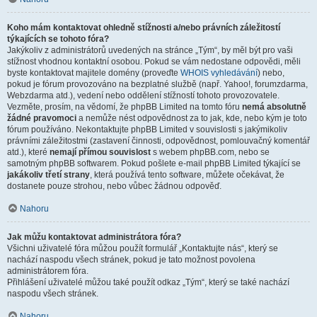
Koho mám kontaktovat ohledně stížnosti a/nebo právních záležitostí
týkajících se tohoto fóra?
Jakýkoliv z administrátorů uvedených na stránce „Tým“, by měl být pro vaši
stížnost vhodnou kontaktní osobou. Pokud se vám nedostane odpovědi, měli
byste kontaktovat majitele domény (proveďte
WHOIS vyhledávání
) nebo,
pokud je fórum provozováno na bezplatné službě (např. Yahoo!, forumzdarma,
Webzdarma atd.), vedení nebo oddělení stížností tohoto provozovatele.
Vezměte, prosím, na vědomí, že phpBB Limited na tomto fóru
nemá absolutně
žádné pravomoci
a nemůže nést odpovědnost za to jak, kde, nebo kým je toto
fórum používáno. Nekontaktujte phpBB Limited v souvislosti s jakýmikoliv
právními záležitostmi (zastavení činnosti, odpovědnost, pomlouvačný komentář
atd.), které
nemají přímou souvislost
s webem phpBB.com, nebo se
samotným phpBB softwarem. Pokud pošlete e-mail phpBB Limited týkající se
jakákoliv třetí strany
, která používá tento software, můžete očekávat, že
dostanete pouze strohou, nebo vůbec žádnou odpověď.
Nahoru
Jak můžu kontaktovat administrátora fóra?
Všichni uživatelé fóra můžou použít formulář „Kontaktujte nás“, který se
nachází naspodu všech stránek, pokud je tato možnost povolena
administrátorem fóra.
Přihlášení uživatelé můžou také použít odkaz „Tým“, který se také nachází
naspodu všech stránek.
Nahoru