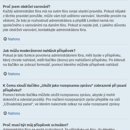
Proč jsem obdržel varování?
Každý administrátor fóra má na svém fóru svoje vlastní pravidla. Pokud nějaké
z těchto pravidel porušíte, může vám být uděleno varování. Vezměte prosím na
vědomí, že toto je rozhodnutí administrátora a phpBB Limited nemá nic
společného s varováními na daném fóru. Pokud si nejste jisti, z jakého důvodu
jste obdrželi varování, kontaktujte administrátora fóra.
Nahoru
Jak můžu moderátorovi nahlásit příspěvek?
Pokud je tato funkce povolena administrátorem fóra, měli byste v příspěvku,
který chcete nahlásit, vidět tlačítko (ikonu) pro nahlášení příspěvku. Po kliknutí
na tlačítko se zobrazí formulář, pomocí kterého můžete příspěvek nahlásit.
Nahoru
K čemu slouží tlačítko „Uložit jako rozepsanou zprávu“ zobrazené při psaní
příspěvku?
Pomocí tohoto tlačítka můžete uložit rozepsanou zprávu, abyste ji mohli
dokončit a odeslat později. Pro načtení rozepsaných zpráv přejděte na váš
„Uživatelský panel“, ve kterém naleznete odkaz na vaše rozepsané zprávy.
Nahoru
Proč musí být můj příspěvek schválen?
Administrátor fóra se mohl rozhodnout, že příspěvky ve fóru, do kterého