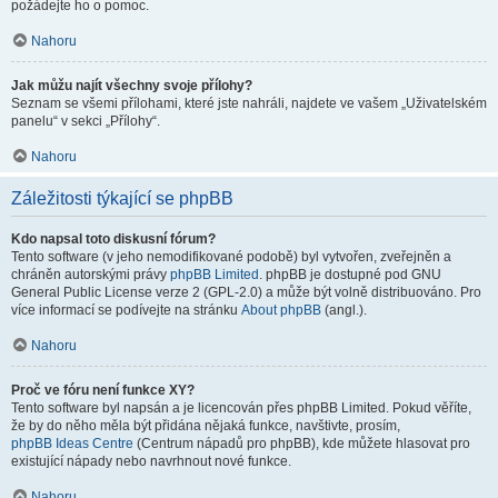
požádejte ho o pomoc.
Nahoru
Jak můžu najít všechny svoje přílohy?
Seznam se všemi přílohami, které jste nahráli, najdete ve vašem „Uživatelském
panelu“ v sekci „Přílohy“.
Nahoru
Záležitosti týkající se phpBB
Kdo napsal toto diskusní fórum?
Tento software (v jeho nemodifikované podobě) byl vytvořen, zveřejněn a
chráněn autorskými právy
phpBB Limited
. phpBB je dostupné pod GNU
General Public License verze 2 (GPL-2.0) a může být volně distribuováno. Pro
více informací se podívejte na stránku
About phpBB
(angl.).
Nahoru
Proč ve fóru není funkce XY?
Tento software byl napsán a je licencován přes phpBB Limited. Pokud věříte,
že by do něho měla být přidána nějaká funkce, navštivte, prosím,
phpBB Ideas Centre
(Centrum nápadů pro phpBB), kde můžete hlasovat pro
existující nápady nebo navrhnout nové funkce.
Nahoru