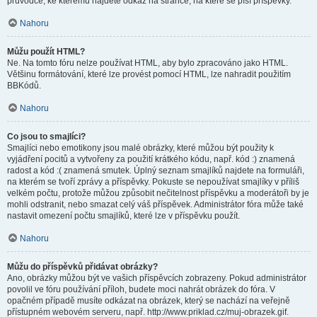
průvodce, ke kterému najdete odkaz na stránce, na které se píší příspěvky.
Nahoru
Můžu použít HTML?
Ne. Na tomto fóru nelze používat HTML, aby bylo zpracováno jako HTML.
Většinu formátování, které lze provést pomocí HTML, lze nahradit použitím
BBKódů.
Nahoru
Co jsou to smajlíci?
Smajlíci nebo emotikony jsou malé obrázky, které můžou být použity k
vyjádření pocitů a vytvořeny za použití krátkého kódu, např. kód :) znamená
radost a kód :( znamená smutek. Úplný seznam smajlíků najdete na formuláři,
na kterém se tvoří zprávy a příspěvky. Pokuste se nepoužívat smajlíky v příliš
velkém počtu, protože můžou způsobit nečitelnost příspěvku a moderátoři by je
mohli odstranit, nebo smazat celý váš příspěvek. Administrátor fóra může také
nastavit omezení počtu smajlíků, které lze v příspěvku použít.
Nahoru
Můžu do příspěvků přidávat obrázky?
Ano, obrázky můžou být ve vašich příspěvcích zobrazeny. Pokud administrátor
povolil ve fóru používání příloh, budete moci nahrát obrázek do fóra. V
opačném případě musíte odkázat na obrázek, který se nachází na veřejně
přístupném webovém serveru, např. http://www.priklad.cz/muj-obrazek.gif.