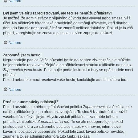
Nahoru
Byl jsem ve fóru zaregistrovaný, ale teď se nemůžu přihlásit?!
Je možné, že administrátor z nějakého důvodu deaktivoval nebo smazal váš
účet. Na některých fórech také pravidelně odstraňují uživatele, kteří dlouhou
dobu do fóra nic nenapsali, čímž se zmenší velikost databáze. Pokud je to váš
případ, zaregistrujte se znovu a pokuste se více zapojit do diskuzí.
Nahoru
Zapomněl jsem heslo!
Nepropadejte panice! Vaše původní heslo nelze sice získat zpět, ale můžete
ho jednoduše resetovat. Přejděte na přihlašovací stránku a klikněte na odkaz
Zapomněl/a jsem heslo
. Postupujte podle instrukcí a brzy se opět budete moci
přihlásit.
Pokud nebudete moci resetovat vaše heslo, kontaktujte administrátora fóra.
Nahoru
Proč se automaticky odhlašuji?
Pokud nezatrhnete během přihlašování políčko
Zapamatovat si mě
zůstanete
na fóru přihlášen jen po přednastavený čas. To slouží k zabránění zneužití
vašeho účtu někým jiným. Abyste zůstali přihlášeni, zatrhněte během
přihlašování políčko
Zapamatovat si mě
. To se ale nedoporučuje, pokud
přistupujete k fóru ze sdíleného počítače, např. v knihovně, internetové
kavárně, počítačové učebně atd. Pokud toto zaškrtávací políčko nevidíte,
znamená to, že administrátor fóra tuto funkci zakázal.