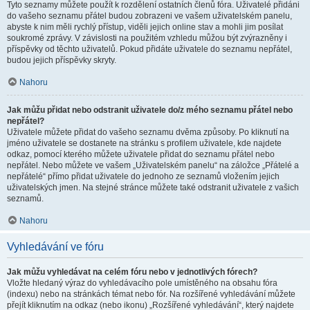
Tyto seznamy můžete použít k rozdělení ostatních členů fóra. Uživatelé přidáni
do vašeho seznamu přátel budou zobrazeni ve vašem uživatelském panelu,
abyste k nim měli rychlý přístup, viděli jejich online stav a mohli jim posílat
soukromé zprávy. V závislosti na použitém vzhledu můžou být zvýrazněny i
příspěvky od těchto uživatelů. Pokud přidáte uživatele do seznamu nepřátel,
budou jejich příspěvky skryty.
Nahoru
Jak můžu přidat nebo odstranit uživatele do/z mého seznamu přátel nebo
nepřátel?
Uživatele můžete přidat do vašeho seznamu dvěma způsoby. Po kliknutí na
jméno uživatele se dostanete na stránku s profilem uživatele, kde najdete
odkaz, pomocí kterého můžete uživatele přidat do seznamu přátel nebo
nepřátel. Nebo můžete ve vašem „Uživatelském panelu“ na záložce „Přátelé a
nepřátelé“ přímo přidat uživatele do jednoho ze seznamů vložením jejich
uživatelských jmen. Na stejné stránce můžete také odstranit uživatele z vašich
seznamů.
Nahoru
Vyhledávání ve fóru
Jak můžu vyhledávat na celém fóru nebo v jednotlivých fórech?
Vložte hledaný výraz do vyhledávacího pole umístěného na obsahu fóra
(indexu) nebo na stránkách témat nebo fór. Na rozšířené vyhledávání můžete
přejít kliknutím na odkaz (nebo ikonu) „Rozšířené vyhledávání“, který najdete