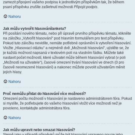
zamezit připojení vašeho podpisu k jednotlivým příspěvkům tak, že během
psaní příspěvku zrušíte zaškrtnutí možnosti
Připojit podpis
.
Nahoru
Jak můžu vytvořit hlasování/anketu?
Při posílání nového tématu, nebo při úpravě prvního příspěvku tématu, klikněte
na záložku „Vytvořit hlasování“ pod hlavním formulářem pro text příspěvku.
Pokud tuto záložku nevidíte, nemáte potřebné oprávnění k vytvoření hlasování.
Vložte „Hlasovací otázku“ a nejméně dvě „Možnosti hlasování“, ujistěte se, že
je každá možnost napsaná v textovém poli na vlastním řádku. Můžete také
nastavit počet možností, které uživatel může během hlasování vybrat (v poli
„Možností na uživatele“), časové omezení trvání hlasování ve dnech (0 pro
časově neomezené hlasování) a nakonec můžete povolit uživatelům měnit
jejich hlasy.
Nahoru
Proč nemůžu přidat do hlasování více možností?
Omezení počtu možností v hlasování je nastaveno administrátorem fóra. Pokud
si myslíte, že potřebujete do vašeho hlasování vložit více možností než je
povoleno, kontaktujte administrátora fóra.
Nahoru
Jak můžu upravit nebo smazat hlasování?
Stejně jako v případě příspěvků může být hlasování upraveno pouze jeho