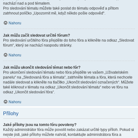
nachází nad a pod tématem.
Pro sledování tématu můžete také poslat do tématu odpověď a přitom
zatrhnout políčko „Upozornit mě, když někdo pošle odpověď“.
Nahoru
Jak můžu začít sledovat určité fórum?
Pro sledování určitého fóra přejděte do toho fóra a klikněte na odkaz „Sledovat
fórum“, který se nachází naspodu stránky.
Nahoru
Jak můžu ukončit sledování témat nebo fór?
Pro ukončení sledování tématu nebo fóra přejděte ve vašem „Uživatelském
panelu“ na „Sledovaná fóra a témata“, zatrhněte témata a fóra, která nechcete
nadále sledovat a klikněte na tlačítko „Ukončit sledování označených“. Můžete
také kliknout v tématu na odkaz „Ukončit sledování tématu“ nebo ve fóru na
odkaz „Ukončit sledování fóra“.
Nahoru
Přílohy
Jaké přílohy jsou na tomto fóru povoleny?
Každý administrátor fóra může povolit nebo zakázat určité typy příloh. Pokud si
nejste jisti, jaké přílohy můžete nahrát, kontaktujte administrátora fóra a