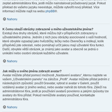
zeptat administrátora fóra, jestli může nainstalovat požadovaný jazyk. Pokud
překlad do vašeho jazyku neexistuje, můžete vytvořit nový překlad. Více
informací můžete najít na webu
phpBB
®.
Nahoru
K čemu slouží obrázky zobrazené u mého uživatelského jména?
Existují dva druhy obrázků, které můžou být v příspěvcích zobrazeny u
uživatelského jména. Jedním z nich jsou obrázky asociované s vaší hodností,
které obvykle vypadají jako hvězdičky, tečky nebo čtverečky a indikují, kolik
příspěvků jste odeslali, nebo pomáhají určit jakou mají uživatelé fóra funkci.
Další, obvykle větší obrázek, je známý jako avatar a obecně se jedná o
unikátní nebo osobní obrázek každého uživatele.
Nahoru
Jak můžu u svého jména zobrazit avatar?
Avatar můžete přidat pomocí možnosti „Nastavení avataru“, kterou najdete ve
vašem „Uživatelském panelu“ na záložce „Profil“. Avatar můžete přidat jedním z
následujících způsobů: použít Gravatar, vybrat si avatar v Galerii, použít
vzdálený avatar (z jiného webu), nebo avatar nahrát do tohoto fóra. Záleží na
administrátorovi fóra, jestli je používání avatarů povoleno a jakými způsoby lze
avatary do fóra přidat. Pokud nemůžete avatary používat, kontaktujte
administrátora fóra.
Nahoru