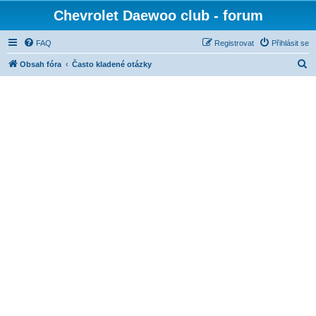
Chevrolet Daewoo club - forum
FAQ
Registrovat
Přihlásit se
H
Obsah fóra
Často kladené otázky
l
e
d
a
t