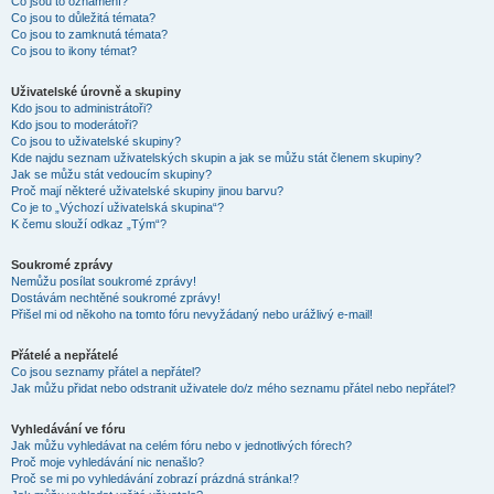
Co jsou to oznámení?
Co jsou to důležitá témata?
Co jsou to zamknutá témata?
Co jsou to ikony témat?
Uživatelské úrovně a skupiny
Kdo jsou to administrátoři?
Kdo jsou to moderátoři?
Co jsou to uživatelské skupiny?
Kde najdu seznam uživatelských skupin a jak se můžu stát členem skupiny?
Jak se můžu stát vedoucím skupiny?
Proč mají některé uživatelské skupiny jinou barvu?
Co je to „Výchozí uživatelská skupina“?
K čemu slouží odkaz „Tým“?
Soukromé zprávy
Nemůžu posílat soukromé zprávy!
Dostávám nechtěné soukromé zprávy!
Přišel mi od někoho na tomto fóru nevyžádaný nebo urážlivý e-mail!
Přátelé a nepřátelé
Co jsou seznamy přátel a nepřátel?
Jak můžu přidat nebo odstranit uživatele do/z mého seznamu přátel nebo nepřátel?
Vyhledávání ve fóru
Jak můžu vyhledávat na celém fóru nebo v jednotlivých fórech?
Proč moje vyhledávání nic nenašlo?
Proč se mi po vyhledávání zobrazí prázdná stránka!?