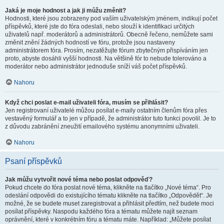
Jaká je moje hodnost a jak ji můžu změnit?
Hodnosti, které jsou zobrazeny pod vaším uživatelským jménem, indikují počet
příspěvků, které jste do fóra odeslali, nebo slouží k identifikaci určitých
uživatelů např. moderátorů a administrátorů. Obecně řečeno, nemůžete sami
změnit znění žádných hodností ve fóru, protože jsou nastaveny
administrátorem fóra. Prosím, nezatěžujte fórum zbytečným přispíváním jen
proto, abyste dosáhli vyšší hodnosti. Na většině fór to nebude tolerováno a
moderátor nebo administrátor jednoduše sníží váš počet příspěvků.
Nahoru
Když chci poslat e-mail uživateli fóra, musím se přihlásit?
Jen registrovaní uživatelé můžou posílat e-maily ostatním členům fóra přes
vestavěný formulář a to jen v případě, že administrátor tuto funkci povolil. Je to
z důvodu zabránění zneužití emailového systému anonymními uživateli.
Nahoru
Psaní příspěvků
Jak můžu vytvořit nové téma nebo poslat odpověď?
Pokud chcete do fóra poslat nové téma, klikněte na tlačítko „Nové téma“. Pro
odeslání odpovědi do existujícího tématu klikněte na tlačítko „Odpovědět“. Je
možné, že se budete muset zaregistrovat a přihlásit předtím, než budete moci
posílat příspěvky. Naspodu každého fóra a tématu můžete najít seznam
oprávnění, které v konkrétním fóru a tématu máte. Například: „Můžete posílat