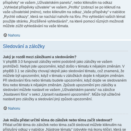
příspěvky“ ve vašem „Uživatelském panelu“, nebo kliknutím na odkaz
„Vyhledat příspěvky uživatele“ ve vašem „Profilu“ (zobrazí se po kliknutí na
vaše uživatelské jméno), nebo kliknutím na odkaz „Vaše příspěvky“ v nabídce
„Rychlé odkazy“, která se nachází nahoře na fóru. Pro vyhledání vašich témat
použijte stránku „Rozšířené vyhledávání“, na které pomocí různých možnosti
můžete zúžit vyhledávání na vaše témata.
Nahoru
Sledování a záložky
Jaký je rozdíl mezi záložkami a sledováním?
V phpBB 3.0 fungovali záložky velmi podobně jako záložky ve vašem
prohlížeči. Nebyli jste upozorněni, když došlo v tématu k nějakým změnám. V
phpBB 3.1 se záložky chovají stejně jako sledování tématu, což znamená, že
můžete být upozorněni, když v tématu v záložkách dojde k nějakým změnám.
Při sledování fóra nebo tématu budete upozorněni, když dojde ve sledovaném
fóru nebo tématu k nějakým změnám. Způsob upozornění pro záložky a
sledování můžete nastavit ve vašem „Uživatelském panelu“ na záložce
„Nastavení fóra“ v sekci „Upravit nastavení upozornění“. Může být užitečné
nastavit pro záložky a sledování jiný způsob upozornění.
Nahoru
Jak můžu přidat určité téma do záložek nebo téma začít sledovat?
Přidat určité téma do záložek nebo téma začít sledovat můžete kliknutím na
příslušný odkaz v nabídce „Nástroje tématu“ (obvykle má ikonu klíče), která se