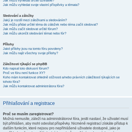
Jak můžu vyhledat určité uživatele?
Jak můžu vyhledat svoje vlastní příspěvky a témata?
Sledování a záložky
Jaký je rozdíl mezi záložkami a sledováním?
Jak můžu přidat určité téma do záložek nebo téma začít sledovat?
Jak můžu začít sledovat určité fórum?
Jak můžu ukončit sledování témat nebo fór?
Přílohy
Jaké přílohy jsou na tomto fóru povoleny?
Jak můžu najít všechny svoje přílohy?
Záležitosti týkající se phpBB
Kdo napsal toto diskusní fórum?
Proč ve fóru není funkce XY?
Koho mám kontaktovat ohledně stížnosti a/nebo právních záležitostí týkajících se
tohoto fóra?
Jak můžu kontaktovat administrátora fóra?
Přihlašování a registrace
Proč se musím zaregistrovat?
Možná nemusíte, záleží na administrátorovi fóra, jestli nastaví, že uživatel musí
být přihlášen, aby mohl odesílat příspěvky. Nicméně registrací získáte přístup k
dalším funkcím, které nejsou pro nepřihlášené uživatele dostupné, jako je