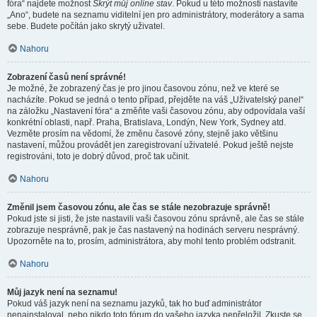
fóra“ najdete možnost
Skrýt můj online stav
. Pokud u této možnosti nastavíte
„Ano“, budete na seznamu viditelní jen pro administrátory, moderátory a sama
sebe. Budete počítán jako skrytý uživatel.
Nahoru
Zobrazení časů není správné!
Je možné, že zobrazený čas je pro jinou časovou zónu, než ve které se
nacházíte. Pokud se jedná o tento případ, přejděte na váš „Uživatelský panel“
na záložku „Nastavení fóra“ a změňte vaši časovou zónu, aby odpovídala vaší
konkrétní oblasti, např. Praha, Bratislava, Londýn, New York, Sydney atd.
Vezměte prosím na vědomí, že změnu časové zóny, stejně jako většinu
nastavení, můžou provádět jen zaregistrovaní uživatelé. Pokud ještě nejste
registrováni, toto je dobrý důvod, proč tak učinit.
Nahoru
Změnil jsem časovou zónu, ale čas se stále nezobrazuje správně!
Pokud jste si jisti, že jste nastavili vaši časovou zónu správně, ale čas se stále
zobrazuje nesprávně, pak je čas nastavený na hodinách serveru nesprávný.
Upozorněte na to, prosím, administrátora, aby mohl tento problém odstranit.
Nahoru
Můj jazyk není na seznamu!
Pokud váš jazyk není na seznamu jazyků, tak ho buď administrátor
nenainstaloval, nebo nikdo toto fórum do vašeho jazyka nepřeložil. Zkuste se