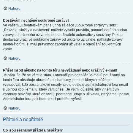
Nahoru
Dostávám nechtěné soukromé zprávy!
Ve vašem „Uživatelském panelu“ na záložce „Soukromé zprávy“ v sekci
„Pravidla, složky a nastavení“ můžete vytvořit pravidlo, pomocí kterého budou
zprávy od určeného uživatele nebo uživatelů automaticky smazány. Pokud
dostáváte urážlivé soukromé zprávy od určitého uživatele, nahlaste zprávy
moderátorům. Ti mají pravomoc zabránit uživateli v odesílání soukromých
zpráv.
Nahoru
Přišel mi od někoho na tomto fóru nevyžádaný nebo urážlivý e-mail!
Je nám líto, že se vám to stalo. Formulář pro odesílání e-mailů používaný na
tomto fóru obsahuje obranné mechanismy, pomocí kterých můžeme
vystopovat, kdo posílá takové emaily, proto pošlete administrátorovi fóra email
s úplnou kopií emailu, který vám přišel. Je velmi důležité, aby v něm byly
zahrnuty hlavičky, které obsahují podrobné údaje o uživateli, který email poslal.
Administrátor fóra pak bude moci problém vyřešit.
Nahoru
Přátelé a nepřátelé
Co jsou seznamy přátel a nepřátel?