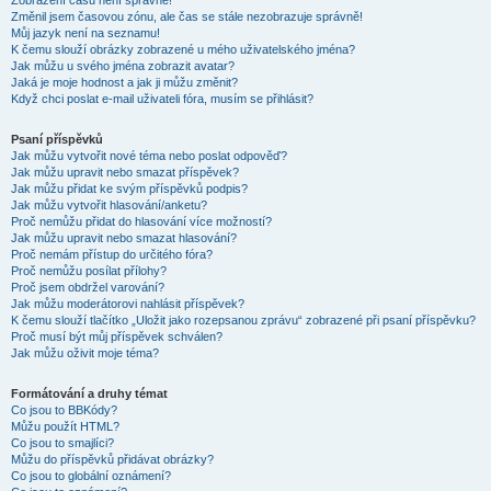
Zobrazení časů není správné!
Změnil jsem časovou zónu, ale čas se stále nezobrazuje správně!
Můj jazyk není na seznamu!
K čemu slouží obrázky zobrazené u mého uživatelského jména?
Jak můžu u svého jména zobrazit avatar?
Jaká je moje hodnost a jak ji můžu změnit?
Když chci poslat e-mail uživateli fóra, musím se přihlásit?
Psaní příspěvků
Jak můžu vytvořit nové téma nebo poslat odpověď?
Jak můžu upravit nebo smazat příspěvek?
Jak můžu přidat ke svým příspěvků podpis?
Jak můžu vytvořit hlasování/anketu?
Proč nemůžu přidat do hlasování více možností?
Jak můžu upravit nebo smazat hlasování?
Proč nemám přístup do určitého fóra?
Proč nemůžu posílat přílohy?
Proč jsem obdržel varování?
Jak můžu moderátorovi nahlásit příspěvek?
K čemu slouží tlačítko „Uložit jako rozepsanou zprávu“ zobrazené při psaní příspěvku?
Proč musí být můj příspěvek schválen?
Jak můžu oživit moje téma?
Formátování a druhy témat
Co jsou to BBKódy?
Můžu použít HTML?
Co jsou to smajlíci?
Můžu do příspěvků přidávat obrázky?
Co jsou to globální oznámení?