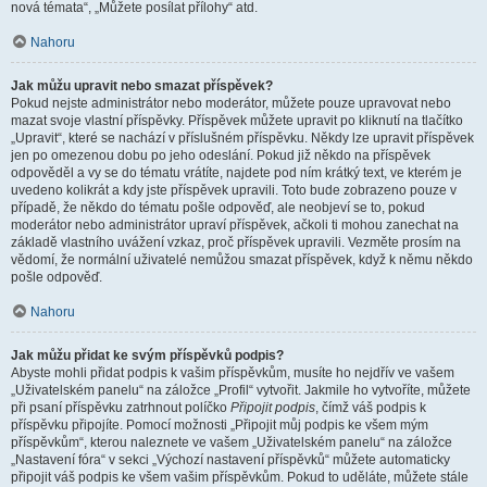
nová témata“, „Můžete posílat přílohy“ atd.
Nahoru
Jak můžu upravit nebo smazat příspěvek?
Pokud nejste administrátor nebo moderátor, můžete pouze upravovat nebo
mazat svoje vlastní příspěvky. Příspěvek můžete upravit po kliknutí na tlačítko
„Upravit“, které se nachází v příslušném příspěvku. Někdy lze upravit příspěvek
jen po omezenou dobu po jeho odeslání. Pokud již někdo na příspěvek
odpověděl a vy se do tématu vrátíte, najdete pod ním krátký text, ve kterém je
uvedeno kolikrát a kdy jste příspěvek upravili. Toto bude zobrazeno pouze v
případě, že někdo do tématu pošle odpověď, ale neobjeví se to, pokud
moderátor nebo administrátor upraví příspěvek, ačkoli ti mohou zanechat na
základě vlastního uvážení vzkaz, proč příspěvek upravili. Vezměte prosím na
vědomí, že normální uživatelé nemůžou smazat příspěvek, když k němu někdo
pošle odpověď.
Nahoru
Jak můžu přidat ke svým příspěvků podpis?
Abyste mohli přidat podpis k vašim příspěvkům, musíte ho nejdřív ve vašem
„Uživatelském panelu“ na záložce „Profil“ vytvořit. Jakmile ho vytvoříte, můžete
při psaní příspěvku zatrhnout políčko
Připojit podpis
, čímž váš podpis k
příspěvku připojíte. Pomocí možnosti „Připojit můj podpis ke všem mým
příspěvkům“, kterou naleznete ve vašem „Uživatelském panelu“ na záložce
„Nastavení fóra“ v sekci „Výchozí nastavení příspěvků“ můžete automaticky
připojit váš podpis ke všem vašim příspěvkům. Pokud to uděláte, můžete stále