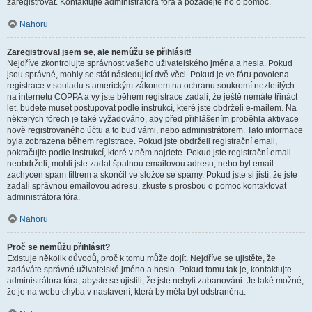
zaregistrovat. Kontaktujte administrátora fóra a požádejte ho o pomoc.
Nahoru
Zaregistroval jsem se, ale nemůžu se přihlásit!
Nejdříve zkontrolujte správnost vašeho uživatelského jména a hesla. Pokud
jsou správné, mohly se stát následující dvě věci. Pokud je ve fóru povolena
registrace v souladu s americkým zákonem na ochranu soukromí nezletilých
na internetu COPPA a vy jste během registrace zadali, že ještě nemáte třináct
let, budete muset postupovat podle instrukcí, které jste obdrželi e-mailem. Na
některých fórech je také vyžadováno, aby před přihlášením proběhla aktivace
nově registrovaného účtu a to buď vámi, nebo administrátorem. Tato informace
byla zobrazena během registrace. Pokud jste obdrželi registrační email,
pokračujte podle instrukcí, které v něm najdete. Pokud jste registrační email
neobdrželi, mohli jste zadat špatnou emailovou adresu, nebo byl email
zachycen spam filtrem a skončil ve složce se spamy. Pokud jste si jistí, že jste
zadali správnou emailovou adresu, zkuste s prosbou o pomoc kontaktovat
administrátora fóra.
Nahoru
Proč se nemůžu přihlásit?
Existuje několik důvodů, proč k tomu může dojít. Nejdříve se ujistěte, že
zadáváte správné uživatelské jméno a heslo. Pokud tomu tak je, kontaktujte
administrátora fóra, abyste se ujistili, že jste nebyli zabanováni. Je také možné,
že je na webu chyba v nastavení, která by měla být odstraněna.