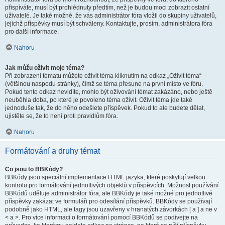
přispíváte, musí být prohlédnuty předtím, než je budou moci zobrazit ostatní
uživatelé. Je také možné, že vás administrátor fóra vložil do skupiny uživatelů,
jejichž příspěvky musí být schváleny. Kontaktujte, prosím, administrátora fóra
pro další informace.
Nahoru
Jak můžu oživit moje téma?
Při zobrazení tématu můžete oživit téma kliknutím na odkaz „Oživit téma“
(většinou naspodu stránky), čímž se téma přesune na první místo ve fóru.
Pokud tento odkaz nevidíte, mohlo být oživování témat zakázáno, nebo ještě
neuběhla doba, po které je povoleno téma oživit. Oživit téma jde také
jednoduše tak, že do něho odešlete příspěvek. Pokud to ale budete dělat,
ujistěte se, že to není proti pravidlům fóra.
Nahoru
Formátování a druhy témat
Co jsou to BBKódy?
BBKódy jsou speciální implementace HTML jazyka, které poskytují velkou
kontrolu pro formátování jednotlivých objektů v příspěvcích. Možnost používání
BBKódů uděluje administrátor fóra, ale BBKódy je také možné pro jednotlivé
příspěvky zakázat ve formuláři pro odesílání příspěvků. BBKódy se používají
podobně jako HTML, ale tagy jsou uzavřeny v hranatých závorkách [ a ] a ne v
< a >. Pro více informací o formátování pomocí BBKódů se podívejte na