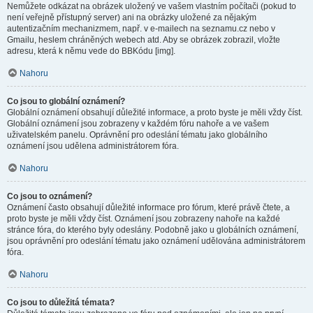
Nemůžete odkázat na obrázek uložený ve vašem vlastním počítači (pokud to
není veřejně přístupný server) ani na obrázky uložené za nějakým
autentizačním mechanizmem, např. v e-mailech na seznamu.cz nebo v
Gmailu, heslem chráněných webech atd. Aby se obrázek zobrazil, vložte
adresu, která k němu vede do BBKódu [img].
Nahoru
Co jsou to globální oznámení?
Globální oznámení obsahují důležité informace, a proto byste je měli vždy číst.
Globální oznámení jsou zobrazeny v každém fóru nahoře a ve vašem
uživatelském panelu. Oprávnění pro odeslání tématu jako globálního
oznámení jsou udělena administrátorem fóra.
Nahoru
Co jsou to oznámení?
Oznámení často obsahují důležité informace pro fórum, které právě čtete, a
proto byste je měli vždy číst. Oznámení jsou zobrazeny nahoře na každé
stránce fóra, do kterého byly odeslány. Podobně jako u globálních oznámení,
jsou oprávnění pro odeslání tématu jako oznámení udělována administrátorem
fóra.
Nahoru
Co jsou to důležitá témata?