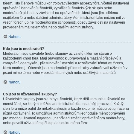
fórem. Tito členové můžou kontrolovat všechny aspekty fóra, včetně nastavení
oprávnění, banování uživatelů, vytváření uživatelských skupin nebo
moderátorů atd. a to v závislosti na oprávněních, která jsou jim udělena
majitelem fóra nebo dalšími administrátory. Administrátoři také můžou mít ve
všech fórech úplné moderátorské schopnosti, opět v závislosti na nastavení
provedeném majitelem fóra nebo dalšími administrátory.
Nahoru
Kdo jsou to moderátoři?
Moderátoři jsou uživatelé (nebo skupiny uživatelů), kteří se starají o
každodenní chod fóra. Mají pravomoc k upravování a mazání příspěvků a
zamykání, odemykání, přesunování, mazání a rozdělování témat ve fórech,
která moderují. Obecně jsou moderátoři přítomni, aby zabraňovali uživatelů v
psaní mimo téma nebo v posílání hanlivých nebo urážlivých materiálů.
Nahoru
Co jsou to uživatelské skupiny?
Uživatelské skupiny jsou skupiny uživatelů, které dělí komunitu uživatelů na
menší části, se kterými můžou administrátoři fóra snadněji pracovat. Každý
člen fóra může patřit do několika skupin a každé skupině můžou být přiřazena
různá oprávnění. To umožňuje administrátorům jednoduše měnit oprávnění
pro mnoho uživatelů najednou, například změnit oprávnění pro moderátory,
nebo povolit uživatelům přístup do soukromého fóra.
Nahoru