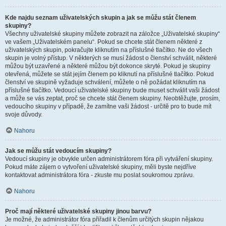
Kde najdu seznam uživatelských skupin a jak se můžu stát členem
skupiny?
Všechny uživatelské skupiny můžete zobrazit na záložce „Uživatelské skupiny“
ve vašem „Uživatelském panelu“. Pokud se chcete stát členem některé z
uživatelských skupin, pokračujte kliknutím na příslušné tlačítko. Ne do všech
skupin je volný přístup. V některých se musí žádost o členství schválit, některé
můžou být uzavřené a některé můžou být dokonce skryté. Pokud je skupiny
otevřená, můžete se stát jejím členem po kliknutí na příslušné tlačítko. Pokud
členství ve skupině vyžaduje schválení, můžete o ně požádat kliknutím na
příslušné tlačítko. Vedoucí uživatelské skupiny bude muset schválit vaši žádost
a může se vás zeptat, proč se chcete stát členem skupiny. Neobtěžujte, prosím,
vedoucího skupiny v případě, že zamítne vaši žádost - určitě pro to bude mít
svoje důvody.
Nahoru
Jak se můžu stát vedoucím skupiny?
Vedoucí skupiny je obvykle určen administrátorem fóra při vytváření skupiny.
Pokud máte zájem o vytvoření uživatelské skupiny, měli byste nejdříve
kontaktovat administrátora fóra - zkuste mu poslat soukromou zprávu.
Nahoru
Proč mají některé uživatelské skupiny jinou barvu?
Je možné, že administrátor fóra přiřadil k členům určitých skupin nějakou