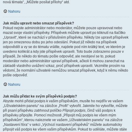
nová témata“, „Můžete posílat přílohy“ atd.
Nahoru
Jak můžu upravit nebo smazat příspěvek?
Pokud nejste administrátor nebo moderátor, můžete pouze upravovat nebo
mazat svoje vlastní příspěvky. Příspěvek můžete upravit po kliknutí na tlačítko
„Upravit“, které se nachází v příslušném příspěvku. Někdy lze upravit příspěvek
jen po omezenou dobu po jeho odeslání. Pokud již někdo na příspěvek
odpověděl a vy se do tématu vrátíte, najdete pod ním krátký text, ve kterém je
uvedeno kolikrát a kdy jste příspěvek upravili. Toto bude zobrazeno pouze v
případě, že někdo do tématu pošle odpověď, ale neobjeví se to, pokud
moderátor nebo administrátor upraví příspěvek, ačkoli ti mohou zanechat na
základě vlastního uvážení vzkaz, proč příspěvek upravili. Vezměte prosím na
vědomí, že normální uživatelé nemůžou smazat příspěvek, když k němu někdo
pošle odpověď.
Nahoru
Jak můžu přidat ke svým příspěvků podpis?
Abyste mohli přidat podpis k vašim příspěvkům, musíte ho nejdřív ve vašem
„Uživatelském panelu“ na záložce „Profil“ vytvořit. Jakmile ho vytvoříte, můžete
při psaní příspěvku zatrhnout políčko
Připojit podpis
, čímž váš podpis k
příspěvku připojíte. Pomocí možnosti „Připojit můj podpis ke všem mým
příspěvkům“, kterou naleznete ve vašem „Uživatelském panelu“ na záložce
„Nastavení fóra“ v sekci „Výchozí nastavení příspěvků“ můžete automaticky
připojit váš podpis ke všem vašim příspěvkům. Pokud to uděláte, můžete stále