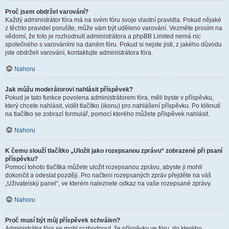
Proč jsem obdržel varování?
Každý administrátor fóra má na svém fóru svoje vlastní pravidla. Pokud nějaké
z těchto pravidel porušíte, může vám být uděleno varování. Vezměte prosím na
vědomí, že toto je rozhodnutí administrátora a phpBB Limited nemá nic
společného s varováními na daném fóru. Pokud si nejste jisti, z jakého důvodu
jste obdrželi varování, kontaktujte administrátora fóra.
Nahoru
Jak můžu moderátorovi nahlásit příspěvek?
Pokud je tato funkce povolena administrátorem fóra, měli byste v příspěvku,
který chcete nahlásit, vidět tlačítko (ikonu) pro nahlášení příspěvku. Po kliknutí
na tlačítko se zobrazí formulář, pomocí kterého můžete příspěvek nahlásit.
Nahoru
K čemu slouží tlačítko „Uložit jako rozepsanou zprávu“ zobrazené při psaní
příspěvku?
Pomocí tohoto tlačítka můžete uložit rozepsanou zprávu, abyste ji mohli
dokončit a odeslat později. Pro načtení rozepsaných zpráv přejděte na váš
„Uživatelský panel“, ve kterém naleznete odkaz na vaše rozepsané zprávy.
Nahoru
Proč musí být můj příspěvek schválen?
Administrátor fóra se mohl rozhodnout, že příspěvky ve fóru, do kterého