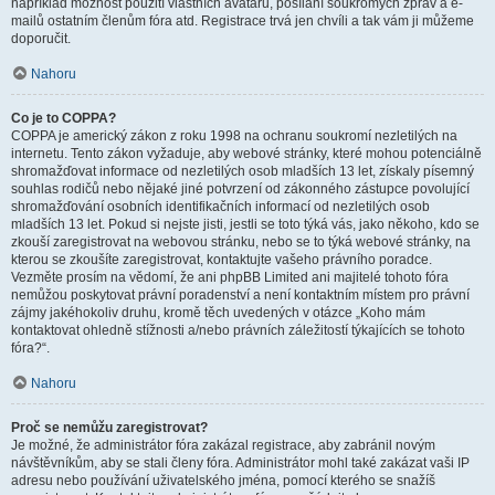
například možnost použití vlastních avatarů, posílání soukromých zpráv a e-
mailů ostatním členům fóra atd. Registrace trvá jen chvíli a tak vám ji můžeme
doporučit.
Nahoru
Co je to COPPA?
COPPA je americký zákon z roku 1998 na ochranu soukromí nezletilých na
internetu. Tento zákon vyžaduje, aby webové stránky, které mohou potenciálně
shromažďovat informace od nezletilých osob mladších 13 let, získaly písemný
souhlas rodičů nebo nějaké jiné potvrzení od zákonného zástupce povolující
shromažďování osobních identifikačních informací od nezletilých osob
mladších 13 let. Pokud si nejste jisti, jestli se toto týká vás, jako někoho, kdo se
zkouší zaregistrovat na webovou stránku, nebo se to týká webové stránky, na
kterou se zkoušíte zaregistrovat, kontaktujte vašeho právního poradce.
Vezměte prosím na vědomí, že ani phpBB Limited ani majitelé tohoto fóra
nemůžou poskytovat právní poradenství a není kontaktním místem pro právní
zájmy jakéhokoliv druhu, kromě těch uvedených v otázce „Koho mám
kontaktovat ohledně stížnosti a/nebo právních záležitostí týkajících se tohoto
fóra?“.
Nahoru
Proč se nemůžu zaregistrovat?
Je možné, že administrátor fóra zakázal registrace, aby zabránil novým
návštěvníkům, aby se stali členy fóra. Administrátor mohl také zakázat vaši IP
adresu nebo používání uživatelského jména, pomocí kterého se snažíš