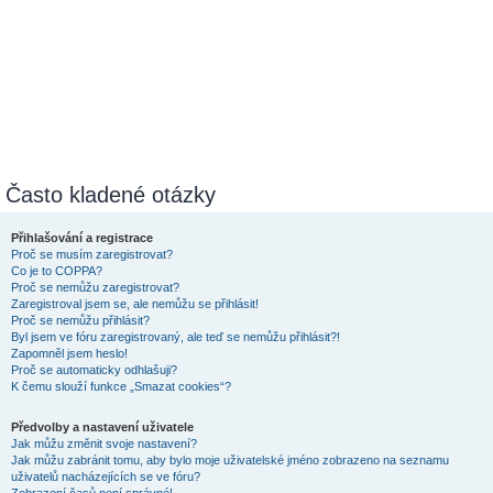
Často kladené otázky
Přihlašování a registrace
Proč se musím zaregistrovat?
Co je to COPPA?
Proč se nemůžu zaregistrovat?
Zaregistroval jsem se, ale nemůžu se přihlásit!
Proč se nemůžu přihlásit?
Byl jsem ve fóru zaregistrovaný, ale teď se nemůžu přihlásit?!
Zapomněl jsem heslo!
Proč se automaticky odhlašuji?
K čemu slouží funkce „Smazat cookies“?
Předvolby a nastavení uživatele
Jak můžu změnit svoje nastavení?
Jak můžu zabránit tomu, aby bylo moje uživatelské jméno zobrazeno na seznamu
uživatelů nacházejících se ve fóru?