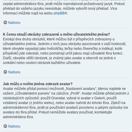
zeptat administrátora fóra, jestli může nainstalovat požadovaný jazyk. Pokud
překlad do vašeho jazyku neexistuje, můžete vytvořit nový překlad. Více
informací můžete najít na webu
phpBB
®.
Nahoru
K čemu slouží obrázky zobrazené u mého uživatelského jména?
Existují dva druhy obrázků, které můžou být v příspěvcích zobrazeny u
uživatelského jména. Jedním z nich jsou obrázky asociované s vaší hodností,
které obvykle vypadají jako hvězdičky, tečky nebo čtverečky a indikují, kolik
příspěvků jste odeslali, nebo pomáhají určit jakou mají uživatelé fóra funkci.
Další, obvykle větší obrázek, je známý jako avatar a obecně se jedná o
unikátní nebo osobní obrázek každého uživatele.
Nahoru
Jak můžu u svého jména zobrazit avatar?
Avatar můžete přidat pomocí možnosti „Nastavení avataru“, kterou najdete ve
vašem „Uživatelském panelu“ na záložce „Profil“. Avatar můžete přidat jedním z
následujících způsobů: použít Gravatar, vybrat si avatar v Galerii, použít
vzdálený avatar (z jiného webu), nebo avatar nahrát do tohoto fóra. Záleží na
administrátorovi fóra, jestli je používání avatarů povoleno a jakými způsoby lze
avatary do fóra přidat. Pokud nemůžete avatary používat, kontaktujte
administrátora fóra.
Nahoru