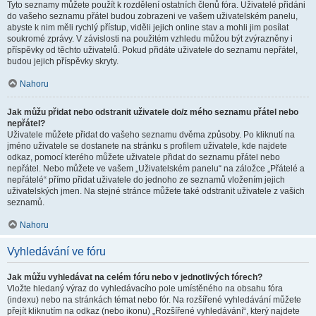
Tyto seznamy můžete použít k rozdělení ostatních členů fóra. Uživatelé přidáni
do vašeho seznamu přátel budou zobrazeni ve vašem uživatelském panelu,
abyste k nim měli rychlý přístup, viděli jejich online stav a mohli jim posílat
soukromé zprávy. V závislosti na použitém vzhledu můžou být zvýrazněny i
příspěvky od těchto uživatelů. Pokud přidáte uživatele do seznamu nepřátel,
budou jejich příspěvky skryty.
Nahoru
Jak můžu přidat nebo odstranit uživatele do/z mého seznamu přátel nebo
nepřátel?
Uživatele můžete přidat do vašeho seznamu dvěma způsoby. Po kliknutí na
jméno uživatele se dostanete na stránku s profilem uživatele, kde najdete
odkaz, pomocí kterého můžete uživatele přidat do seznamu přátel nebo
nepřátel. Nebo můžete ve vašem „Uživatelském panelu“ na záložce „Přátelé a
nepřátelé“ přímo přidat uživatele do jednoho ze seznamů vložením jejich
uživatelských jmen. Na stejné stránce můžete také odstranit uživatele z vašich
seznamů.
Nahoru
Vyhledávání ve fóru
Jak můžu vyhledávat na celém fóru nebo v jednotlivých fórech?
Vložte hledaný výraz do vyhledávacího pole umístěného na obsahu fóra
(indexu) nebo na stránkách témat nebo fór. Na rozšířené vyhledávání můžete
přejít kliknutím na odkaz (nebo ikonu) „Rozšířené vyhledávání“, který najdete