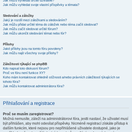
Jak můžu vyhledat určité uživatele?
Jak můžu vyhledat svoje vlastní příspěvky a témata?
Sledování a záložky
Jaký je rozdíl mezi záložkami a sledováním?
Jak můžu přidat určité téma do záložek nebo téma začít sledovat?
Jak můžu začít sledovat určité fórum?
Jak můžu ukončit sledování témat nebo fór?
Přílohy
Jaké přílohy jsou na tomto fóru povoleny?
Jak můžu najít všechny svoje přílohy?
Záležitosti týkající se phpBB
Kdo napsal toto diskusní fórum?
Proč ve fóru není funkce XY?
Koho mám kontaktovat ohledně stížnosti a/nebo právních záležitostí týkajících se
tohoto fóra?
Jak můžu kontaktovat administrátora fóra?
Přihlašování a registrace
Proč se musím zaregistrovat?
Možná nemusíte, záleží na administrátorovi fóra, jestli nastaví, že uživatel musí
být přihlášen, aby mohl odesílat příspěvky. Nicméně registrací získáte přístup k
dalším funkcím, které nejsou pro nepřihlášené uživatele dostupné, jako je