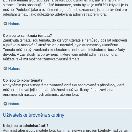
Důležitá témata jsou zobrazena ve fóru pod oznámeními, ale jen na první
stránce. Často obsahují důležité informace, proto byste je měli číst kdykoli je to
možné. Podobně jako u oznámení a globálních oznámení, jsou oprávnění pro
odeslání tématu jako důležitého udělována administrátorem fóra.
Nahoru
Co jsou to zamknutá témata?
Zamknutá témata jsou témata, do kterých uživatelé nemůžou posílat odpovědi
a jakékoliv hlasování, které se v nic nachází, bylo automaticky ukončeno.
Témata můžou být zamknuta moderátorem nebo administrátorem fóra z řady
důvodů. V závislosti na oprávněních, které vám udělil administrátor fóra,
můžete také mít možnost zamykat vlastní témata.
Nahoru
Co jsou to ikony témat?
Ikony témat jsou autory témat vybrané obrázky asociované s příspěvky, které
můžou indikovat jejich obsah. Možnost používat ikony témat závisí na
oprávněních nastavených administrátorem fóra.
Nahoru
Uživatelské úrovně a skupiny
Kdo jsou to administrátoři?
Administrátoři jsou uživatelé fóra, kteří mají nejvyšší úroveň kontroly nad celým