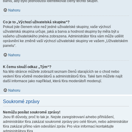
barvu, aby bylo jednodušší identifikovat členy těchto skupin.
Nahoru
Co je to „Výchozí uživatelská skupina“?
Pokud jste členem více než jedné uživatelské skupiny, vaše výchozí
uživatelská skupina určuje, jaká a barva a hodnost skupiny by měla být u
vašeho uživatelského jména zobrazena. Administrátor fóra vám může udělit
oprávnění ke změně vaší výchozí uživatelské skupiny ve vašem „Uživatelském
panelu“.
Nahoru
K čemu slouží odkaz „Tým“?
Na této stránce můžete zobrazit seznam členů starajících se o chod nebo
vedení fóra včetně moderátorů a administrátorů fóra. Také tam můžete najít
další informace jako například, která fóra moderátoři moderují.
Nahoru
Soukromé zprávy
Nemůžu posílat soukromé zprávy!
Jsou tři důvody, proč to tak je. Nejste zaregistrovaní a/nebo přihlášení,
administrátor fóra zakázal soukromé zprávy pro celé fórum, nebo administrátor
fóra zakázal přímo vám odesílání zpráv. Pro více informací kontaktujte
administrátora fóra.