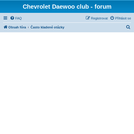
Chevrolet Daewoo club - forum
FAQ
Registrovat
Přihlásit se
H
Obsah fóra
Často kladené otázky
l
e
d
a
t