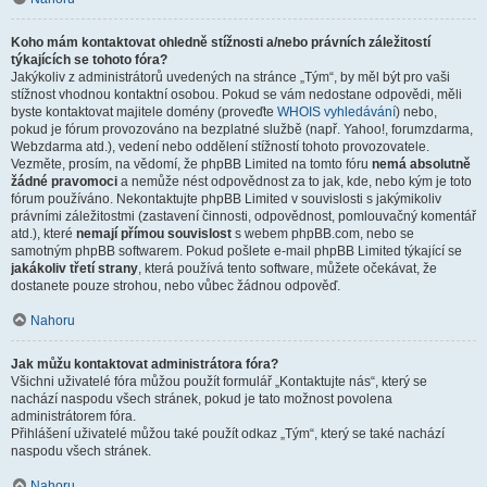
Koho mám kontaktovat ohledně stížnosti a/nebo právních záležitostí
týkajících se tohoto fóra?
Jakýkoliv z administrátorů uvedených na stránce „Tým“, by měl být pro vaši
stížnost vhodnou kontaktní osobou. Pokud se vám nedostane odpovědi, měli
byste kontaktovat majitele domény (proveďte
WHOIS vyhledávání
) nebo,
pokud je fórum provozováno na bezplatné službě (např. Yahoo!, forumzdarma,
Webzdarma atd.), vedení nebo oddělení stížností tohoto provozovatele.
Vezměte, prosím, na vědomí, že phpBB Limited na tomto fóru
nemá absolutně
žádné pravomoci
a nemůže nést odpovědnost za to jak, kde, nebo kým je toto
fórum používáno. Nekontaktujte phpBB Limited v souvislosti s jakýmikoliv
právními záležitostmi (zastavení činnosti, odpovědnost, pomlouvačný komentář
atd.), které
nemají přímou souvislost
s webem phpBB.com, nebo se
samotným phpBB softwarem. Pokud pošlete e-mail phpBB Limited týkající se
jakákoliv třetí strany
, která používá tento software, můžete očekávat, že
dostanete pouze strohou, nebo vůbec žádnou odpověď.
Nahoru
Jak můžu kontaktovat administrátora fóra?
Všichni uživatelé fóra můžou použít formulář „Kontaktujte nás“, který se
nachází naspodu všech stránek, pokud je tato možnost povolena
administrátorem fóra.
Přihlášení uživatelé můžou také použít odkaz „Tým“, který se také nachází
naspodu všech stránek.
Nahoru