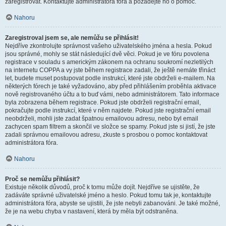
zaregistrovat. Kontaktujte administrátora fóra a požádejte ho o pomoc.
Nahoru
Zaregistroval jsem se, ale nemůžu se přihlásit!
Nejdříve zkontrolujte správnost vašeho uživatelského jména a hesla. Pokud
jsou správné, mohly se stát následující dvě věci. Pokud je ve fóru povolena
registrace v souladu s americkým zákonem na ochranu soukromí nezletilých
na internetu COPPA a vy jste během registrace zadali, že ještě nemáte třináct
let, budete muset postupovat podle instrukcí, které jste obdrželi e-mailem. Na
některých fórech je také vyžadováno, aby před přihlášením proběhla aktivace
nově registrovaného účtu a to buď vámi, nebo administrátorem. Tato informace
byla zobrazena během registrace. Pokud jste obdrželi registrační email,
pokračujte podle instrukcí, které v něm najdete. Pokud jste registrační email
neobdrželi, mohli jste zadat špatnou emailovou adresu, nebo byl email
zachycen spam filtrem a skončil ve složce se spamy. Pokud jste si jistí, že jste
zadali správnou emailovou adresu, zkuste s prosbou o pomoc kontaktovat
administrátora fóra.
Nahoru
Proč se nemůžu přihlásit?
Existuje několik důvodů, proč k tomu může dojít. Nejdříve se ujistěte, že
zadáváte správné uživatelské jméno a heslo. Pokud tomu tak je, kontaktujte
administrátora fóra, abyste se ujistili, že jste nebyli zabanováni. Je také možné,
že je na webu chyba v nastavení, která by měla být odstraněna.