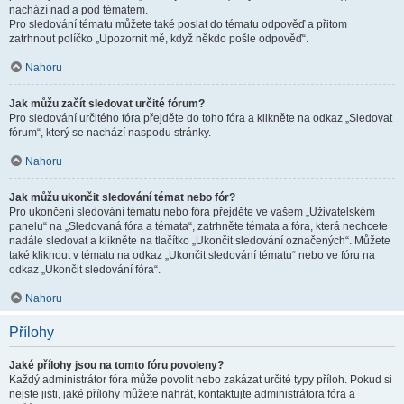
nachází nad a pod tématem.
Pro sledování tématu můžete také poslat do tématu odpověď a přitom
zatrhnout políčko „Upozornit mě, když někdo pošle odpověď“.
Nahoru
Jak můžu začít sledovat určité fórum?
Pro sledování určitého fóra přejděte do toho fóra a klikněte na odkaz „Sledovat
fórum“, který se nachází naspodu stránky.
Nahoru
Jak můžu ukončit sledování témat nebo fór?
Pro ukončení sledování tématu nebo fóra přejděte ve vašem „Uživatelském
panelu“ na „Sledovaná fóra a témata“, zatrhněte témata a fóra, která nechcete
nadále sledovat a klikněte na tlačítko „Ukončit sledování označených“. Můžete
také kliknout v tématu na odkaz „Ukončit sledování tématu“ nebo ve fóru na
odkaz „Ukončit sledování fóra“.
Nahoru
Přílohy
Jaké přílohy jsou na tomto fóru povoleny?
Každý administrátor fóra může povolit nebo zakázat určité typy příloh. Pokud si
nejste jisti, jaké přílohy můžete nahrát, kontaktujte administrátora fóra a