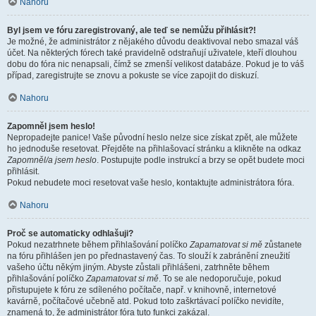
Nahoru
Byl jsem ve fóru zaregistrovaný, ale teď se nemůžu přihlásit?!
Je možné, že administrátor z nějakého důvodu deaktivoval nebo smazal váš
účet. Na některých fórech také pravidelně odstraňují uživatele, kteří dlouhou
dobu do fóra nic nenapsali, čímž se zmenší velikost databáze. Pokud je to váš
případ, zaregistrujte se znovu a pokuste se více zapojit do diskuzí.
Nahoru
Zapomněl jsem heslo!
Nepropadejte panice! Vaše původní heslo nelze sice získat zpět, ale můžete
ho jednoduše resetovat. Přejděte na přihlašovací stránku a klikněte na odkaz
Zapomněl/a jsem heslo
. Postupujte podle instrukcí a brzy se opět budete moci
přihlásit.
Pokud nebudete moci resetovat vaše heslo, kontaktujte administrátora fóra.
Nahoru
Proč se automaticky odhlašuji?
Pokud nezatrhnete během přihlašování políčko
Zapamatovat si mě
zůstanete
na fóru přihlášen jen po přednastavený čas. To slouží k zabránění zneužití
vašeho účtu někým jiným. Abyste zůstali přihlášeni, zatrhněte během
přihlašování políčko
Zapamatovat si mě
. To se ale nedoporučuje, pokud
přistupujete k fóru ze sdíleného počítače, např. v knihovně, internetové
kavárně, počítačové učebně atd. Pokud toto zaškrtávací políčko nevidíte,
znamená to, že administrátor fóra tuto funkci zakázal.