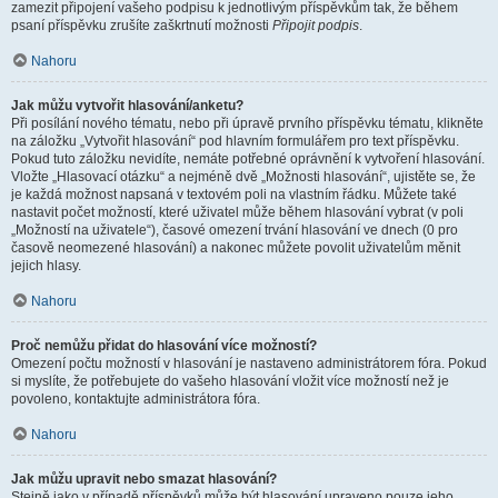
zamezit připojení vašeho podpisu k jednotlivým příspěvkům tak, že během
psaní příspěvku zrušíte zaškrtnutí možnosti
Připojit podpis
.
Nahoru
Jak můžu vytvořit hlasování/anketu?
Při posílání nového tématu, nebo při úpravě prvního příspěvku tématu, klikněte
na záložku „Vytvořit hlasování“ pod hlavním formulářem pro text příspěvku.
Pokud tuto záložku nevidíte, nemáte potřebné oprávnění k vytvoření hlasování.
Vložte „Hlasovací otázku“ a nejméně dvě „Možnosti hlasování“, ujistěte se, že
je každá možnost napsaná v textovém poli na vlastním řádku. Můžete také
nastavit počet možností, které uživatel může během hlasování vybrat (v poli
„Možností na uživatele“), časové omezení trvání hlasování ve dnech (0 pro
časově neomezené hlasování) a nakonec můžete povolit uživatelům měnit
jejich hlasy.
Nahoru
Proč nemůžu přidat do hlasování více možností?
Omezení počtu možností v hlasování je nastaveno administrátorem fóra. Pokud
si myslíte, že potřebujete do vašeho hlasování vložit více možností než je
povoleno, kontaktujte administrátora fóra.
Nahoru
Jak můžu upravit nebo smazat hlasování?
Stejně jako v případě příspěvků může být hlasování upraveno pouze jeho