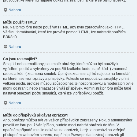
průvodce, ke kterému najdete odkaz na stránce, na které se píší příspěvky.
Nahoru
Můžu použít HTML?
Ne. Na tomto fóru nelze používat HTML, aby bylo zpracováno jako HTML.
Většinu formátování, které lze provést pomocí HTML, lze nahradit použitím
BBKódů.
Nahoru
Co jsou to smajlíci?
Smajlíci nebo emotikony jsou malé obrázky, které můžou být použity k
vyjádření pocitů a vytvořeny za použití krátkého kódu, např. kód :) znamená
radost a kód :( znamená smutek. Úplný seznam smajlíků najdete na formuláři,
na kterém se tvoří zprávy a příspěvky. Pokuste se nepoužívat smajlíky v příliš
velkém počtu, protože můžou způsobit nečitelnost příspěvku a moderátoři by je
mohli odstranit, nebo smazat celý váš příspěvek. Administrátor fóra může také
nastavit omezení počtu smajlíků, které lze v příspěvku použít.
Nahoru
Můžu do příspěvků přidávat obrázky?
Ano, obrázky můžou být ve vašich příspěvcích zobrazeny. Pokud administrátor
povolil ve fóru používání příloh, budete moci nahrát obrázek do fóra. V
opačném případě musíte odkázat na obrázek, který se nachází na veřejně
přístupném webovém serveru, např. http://www.priklad.cz/muj-obrazek.gif.