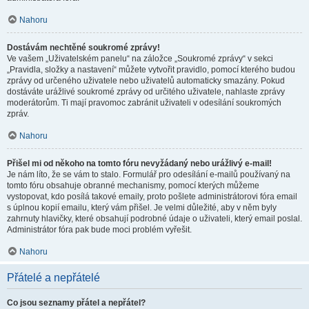
Nahoru
Dostávám nechtěné soukromé zprávy!
Ve vašem „Uživatelském panelu“ na záložce „Soukromé zprávy“ v sekci
„Pravidla, složky a nastavení“ můžete vytvořit pravidlo, pomocí kterého budou
zprávy od určeného uživatele nebo uživatelů automaticky smazány. Pokud
dostáváte urážlivé soukromé zprávy od určitého uživatele, nahlaste zprávy
moderátorům. Ti mají pravomoc zabránit uživateli v odesílání soukromých
zpráv.
Nahoru
Přišel mi od někoho na tomto fóru nevyžádaný nebo urážlivý e-mail!
Je nám líto, že se vám to stalo. Formulář pro odesílání e-mailů používaný na
tomto fóru obsahuje obranné mechanismy, pomocí kterých můžeme
vystopovat, kdo posílá takové emaily, proto pošlete administrátorovi fóra email
s úplnou kopií emailu, který vám přišel. Je velmi důležité, aby v něm byly
zahrnuty hlavičky, které obsahují podrobné údaje o uživateli, který email poslal.
Administrátor fóra pak bude moci problém vyřešit.
Nahoru
Přátelé a nepřátelé
Co jsou seznamy přátel a nepřátel?