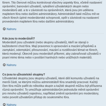
fórem. Tito členové můžou kontrolovat všechny aspekty fóra, včetně nastavení
oprávnění, banování uživatelů, vytváření uživatelských skupin nebo
moderátorů atd. a to v závislosti na oprávněních, která jsou jim udělena
majitelem fóra nebo dalšími administrátory. Administrátoři také můžou mít ve
všech fórech úplné moderátorské schopnosti, opět v závislosti na nastavení
provedeném majitelem fóra nebo dalšími administrátory.
Nahoru
Kdo jsou to moderátoři?
Moderátoři jsou uživatelé (nebo skupiny uživatelů), kteří se starají o
každodenní chod fóra. Mají pravomoc k upravování a mazání příspěvků a
zamykání, odemykání, přesunování, mazání a rozdělování témat ve fórech,
která moderují. Obecně jsou moderátoři přítomni, aby zabraňovali uživatelů v
psaní mimo téma nebo v posílání hanlivých nebo urážlivých materiálů.
Nahoru
Co jsou to uživatelské skupiny?
Uživatelské skupiny jsou skupiny uživatelů, které dělí komunitu uživatelů na
menší části, se kterými můžou administrátoři fóra snadněji pracovat. Každý
člen fóra může patřit do několika skupin a každé skupině můžou být přiřazena
různá oprávnění. To umožňuje administrátorům jednoduše měnit oprávnění
pro mnoho uživatelů najednou, například změnit oprávnění pro moderátory,
nebo povolit uživatelům přístup do soukromého fóra.
Nahoru