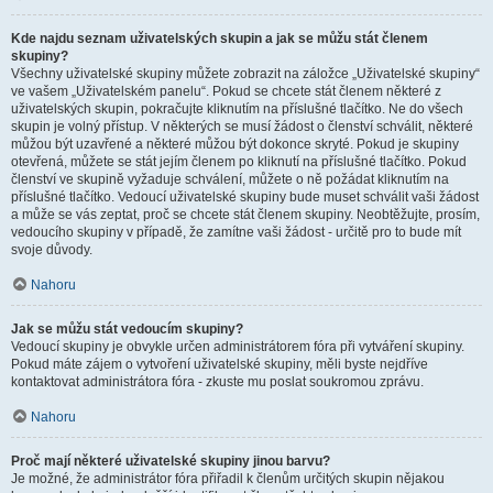
Kde najdu seznam uživatelských skupin a jak se můžu stát členem
skupiny?
Všechny uživatelské skupiny můžete zobrazit na záložce „Uživatelské skupiny“
ve vašem „Uživatelském panelu“. Pokud se chcete stát členem některé z
uživatelských skupin, pokračujte kliknutím na příslušné tlačítko. Ne do všech
skupin je volný přístup. V některých se musí žádost o členství schválit, některé
můžou být uzavřené a některé můžou být dokonce skryté. Pokud je skupiny
otevřená, můžete se stát jejím členem po kliknutí na příslušné tlačítko. Pokud
členství ve skupině vyžaduje schválení, můžete o ně požádat kliknutím na
příslušné tlačítko. Vedoucí uživatelské skupiny bude muset schválit vaši žádost
a může se vás zeptat, proč se chcete stát členem skupiny. Neobtěžujte, prosím,
vedoucího skupiny v případě, že zamítne vaši žádost - určitě pro to bude mít
svoje důvody.
Nahoru
Jak se můžu stát vedoucím skupiny?
Vedoucí skupiny je obvykle určen administrátorem fóra při vytváření skupiny.
Pokud máte zájem o vytvoření uživatelské skupiny, měli byste nejdříve
kontaktovat administrátora fóra - zkuste mu poslat soukromou zprávu.
Nahoru
Proč mají některé uživatelské skupiny jinou barvu?
Je možné, že administrátor fóra přiřadil k členům určitých skupin nějakou