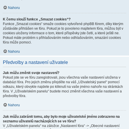
Nahoru
K čemu slouží funkce „Smazat cookies“?
Funkce „Smazat cookies“ smaže cookies vytvořené phpBB fórem, díky kterým
zůstáváte přihlášen ve fóru. Pokud je to povoleno majitelem fóra, můžou být v
cookies uloženy informace o tom, které příspěvky jste četli, a které ještě ne.
Pokud máte problém s přihlašováním nebo odhlašováním, smazání cookies
fóra může pomoci.
Nahoru
Předvolby a nastavení uživatele
Jak můžu změnit svoje nastavení?
Pokud jste se ve fóru zaregistrovali, jsou všechna vaše nastavení uložena v
databázi fóra. Pro jejich změnu přejděte na váš „Uživatelský panel“ pomocí
odkazu, který obvykle najdete po kliknutí na vaše jméno nahoře na stránkách
fóra. V „Uživatelském panelu“ budete moci změnit všechna vaše nastavení a
předvolby fóra.
Nahoru
Jak můžu zabránit tomu, aby bylo moje uživatelské jméno zobrazeno na
seznamu uživatelů nacházejících se ve fóru?
V „Uživatelském panelu“ na záložce „Nastavení fóra“ -> „Obecné nastavení