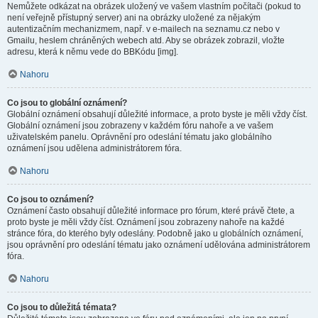
Nemůžete odkázat na obrázek uložený ve vašem vlastním počítači (pokud to
není veřejně přístupný server) ani na obrázky uložené za nějakým
autentizačním mechanizmem, např. v e-mailech na seznamu.cz nebo v
Gmailu, heslem chráněných webech atd. Aby se obrázek zobrazil, vložte
adresu, která k němu vede do BBKódu [img].
Nahoru
Co jsou to globální oznámení?
Globální oznámení obsahují důležité informace, a proto byste je měli vždy číst.
Globální oznámení jsou zobrazeny v každém fóru nahoře a ve vašem
uživatelském panelu. Oprávnění pro odeslání tématu jako globálního
oznámení jsou udělena administrátorem fóra.
Nahoru
Co jsou to oznámení?
Oznámení často obsahují důležité informace pro fórum, které právě čtete, a
proto byste je měli vždy číst. Oznámení jsou zobrazeny nahoře na každé
stránce fóra, do kterého byly odeslány. Podobně jako u globálních oznámení,
jsou oprávnění pro odeslání tématu jako oznámení udělována administrátorem
fóra.
Nahoru
Co jsou to důležitá témata?