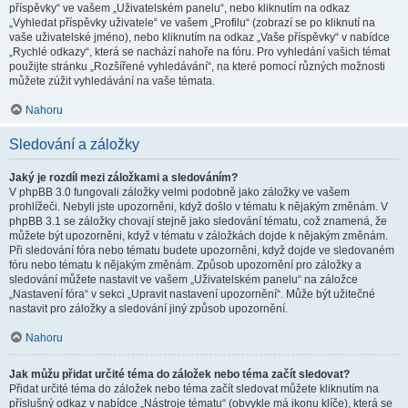
příspěvky“ ve vašem „Uživatelském panelu“, nebo kliknutím na odkaz
„Vyhledat příspěvky uživatele“ ve vašem „Profilu“ (zobrazí se po kliknutí na
vaše uživatelské jméno), nebo kliknutím na odkaz „Vaše příspěvky“ v nabídce
„Rychlé odkazy“, která se nachází nahoře na fóru. Pro vyhledání vašich témat
použijte stránku „Rozšířené vyhledávání“, na které pomocí různých možnosti
můžete zúžit vyhledávání na vaše témata.
Nahoru
Sledování a záložky
Jaký je rozdíl mezi záložkami a sledováním?
V phpBB 3.0 fungovali záložky velmi podobně jako záložky ve vašem
prohlížeči. Nebyli jste upozorněni, když došlo v tématu k nějakým změnám. V
phpBB 3.1 se záložky chovají stejně jako sledování tématu, což znamená, že
můžete být upozorněni, když v tématu v záložkách dojde k nějakým změnám.
Při sledování fóra nebo tématu budete upozorněni, když dojde ve sledovaném
fóru nebo tématu k nějakým změnám. Způsob upozornění pro záložky a
sledování můžete nastavit ve vašem „Uživatelském panelu“ na záložce
„Nastavení fóra“ v sekci „Upravit nastavení upozornění“. Může být užitečné
nastavit pro záložky a sledování jiný způsob upozornění.
Nahoru
Jak můžu přidat určité téma do záložek nebo téma začít sledovat?
Přidat určité téma do záložek nebo téma začít sledovat můžete kliknutím na
příslušný odkaz v nabídce „Nástroje tématu“ (obvykle má ikonu klíče), která se