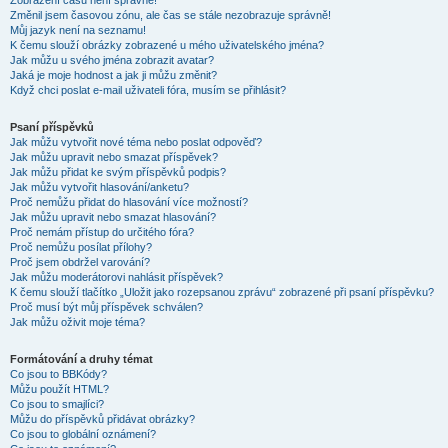
Zobrazení časů není správné!
Změnil jsem časovou zónu, ale čas se stále nezobrazuje správně!
Můj jazyk není na seznamu!
K čemu slouží obrázky zobrazené u mého uživatelského jména?
Jak můžu u svého jména zobrazit avatar?
Jaká je moje hodnost a jak ji můžu změnit?
Když chci poslat e-mail uživateli fóra, musím se přihlásit?
Psaní příspěvků
Jak můžu vytvořit nové téma nebo poslat odpověď?
Jak můžu upravit nebo smazat příspěvek?
Jak můžu přidat ke svým příspěvků podpis?
Jak můžu vytvořit hlasování/anketu?
Proč nemůžu přidat do hlasování více možností?
Jak můžu upravit nebo smazat hlasování?
Proč nemám přístup do určitého fóra?
Proč nemůžu posílat přílohy?
Proč jsem obdržel varování?
Jak můžu moderátorovi nahlásit příspěvek?
K čemu slouží tlačítko „Uložit jako rozepsanou zprávu“ zobrazené při psaní příspěvku?
Proč musí být můj příspěvek schválen?
Jak můžu oživit moje téma?
Formátování a druhy témat
Co jsou to BBKódy?
Můžu použít HTML?
Co jsou to smajlíci?
Můžu do příspěvků přidávat obrázky?
Co jsou to globální oznámení?