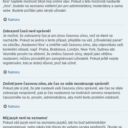
fóra“ najdete možnost
Skrýt můj online stav
. Pokud u této možnosti nastavíte
„Ano“, budete na seznamu viditelní jen pro administrátory, moderátory a sama
sebe. Budete počítán jako skrytý uživatel.
Nahoru
Zobrazení časů není správné!
Je možné, že zobrazený čas je pro jinou časovou zónu, než ve které se
nacházíte. Pokud se jedná o tento případ, přejděte na váš „Uživatelský panel“
na záložku „Nastavení fóra“ a změňte vaši časovou zónu, aby odpovídala vaší
konkrétní oblasti, např. Praha, Bratislava, Londýn, New York, Sydney atd.
Vezměte prosím na vědomí, že změnu časové zóny, stejně jako většinu
nastavení, můžou provádět jen zaregistrovaní uživatelé. Pokud ještě nejste
registrováni, toto je dobrý důvod, proč tak učinit.
Nahoru
Změnil jsem časovou zónu, ale čas se stále nezobrazuje správně!
Pokud jste si jisti, že jste nastavili vaši časovou zónu správně, ale čas se stále
zobrazuje nesprávně, pak je čas nastavený na hodinách serveru nesprávný.
Upozorněte na to, prosím, administrátora, aby mohl tento problém odstranit.
Nahoru
Můj jazyk není na seznamu!
Pokud váš jazyk není na seznamu jazyků, tak ho buď administrátor
nenainstaloval, nebo nikdo toto fórum do vašeho jazyka nepřeložil. Zkuste se