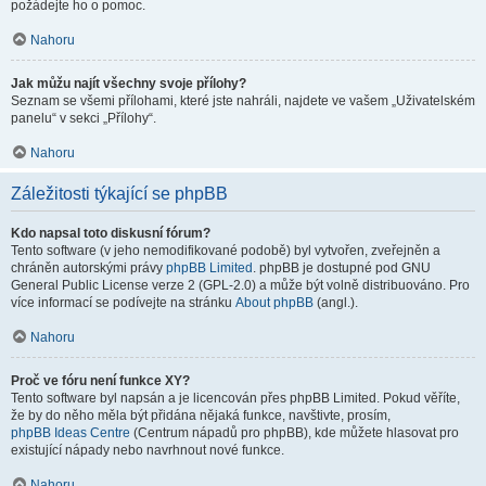
požádejte ho o pomoc.
Nahoru
Jak můžu najít všechny svoje přílohy?
Seznam se všemi přílohami, které jste nahráli, najdete ve vašem „Uživatelském
panelu“ v sekci „Přílohy“.
Nahoru
Záležitosti týkající se phpBB
Kdo napsal toto diskusní fórum?
Tento software (v jeho nemodifikované podobě) byl vytvořen, zveřejněn a
chráněn autorskými právy
phpBB Limited
. phpBB je dostupné pod GNU
General Public License verze 2 (GPL-2.0) a může být volně distribuováno. Pro
více informací se podívejte na stránku
About phpBB
(angl.).
Nahoru
Proč ve fóru není funkce XY?
Tento software byl napsán a je licencován přes phpBB Limited. Pokud věříte,
že by do něho měla být přidána nějaká funkce, navštivte, prosím,
phpBB Ideas Centre
(Centrum nápadů pro phpBB), kde můžete hlasovat pro
existující nápady nebo navrhnout nové funkce.
Nahoru