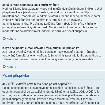
Jaká je moje hodnost a jak ji můžu změnit?
Hodnosti, které jsou zobrazeny pod vaším uživatelským jménem, indikují počet
příspěvků, které jste do fóra odeslali, nebo slouží k identifikaci určitých
uživatelů např. moderátorů a administrátorů. Obecně řečeno, nemůžete sami
změnit znění žádných hodností ve fóru, protože jsou nastaveny
administrátorem fóra. Prosím, nezatěžujte fórum zbytečným přispíváním jen
proto, abyste dosáhli vyšší hodnosti. Na většině fór to nebude tolerováno a
moderátor nebo administrátor jednoduše sníží váš počet příspěvků.
Nahoru
Když chci poslat e-mail uživateli fóra, musím se přihlásit?
Jen registrovaní uživatelé můžou posílat e-maily ostatním členům fóra přes
vestavěný formulář a to jen v případě, že administrátor tuto funkci povolil. Je to
z důvodu zabránění zneužití emailového systému anonymními uživateli.
Nahoru
Psaní příspěvků
Jak můžu vytvořit nové téma nebo poslat odpověď?
Pokud chcete do fóra poslat nové téma, klikněte na tlačítko „Nové téma“. Pro
odeslání odpovědi do existujícího tématu klikněte na tlačítko „Odpovědět“. Je
možné, že se budete muset zaregistrovat a přihlásit předtím, než budete moci
posílat příspěvky. Naspodu každého fóra a tématu můžete najít seznam
oprávnění, které v konkrétním fóru a tématu máte. Například: „Můžete posílat