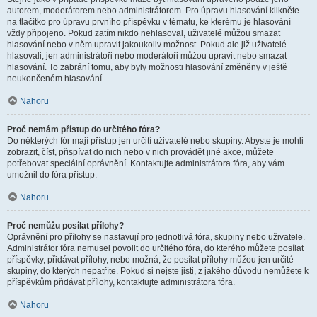
autorem, moderátorem nebo administrátorem. Pro úpravu hlasování klikněte
na tlačítko pro úpravu prvního příspěvku v tématu, ke kterému je hlasování
vždy připojeno. Pokud zatím nikdo nehlasoval, uživatelé můžou smazat
hlasování nebo v něm upravit jakoukoliv možnost. Pokud ale již uživatelé
hlasovali, jen administrátoři nebo moderátoři můžou upravit nebo smazat
hlasování. To zabrání tomu, aby byly možnosti hlasování změněny v ještě
neukončeném hlasování.
Nahoru
Proč nemám přístup do určitého fóra?
Do některých fór mají přístup jen určití uživatelé nebo skupiny. Abyste je mohli
zobrazit, číst, přispívat do nich nebo v nich provádět jiné akce, můžete
potřebovat speciální oprávnění. Kontaktujte administrátora fóra, aby vám
umožnil do fóra přístup.
Nahoru
Proč nemůžu posílat přílohy?
Oprávnění pro přílohy se nastavují pro jednotlivá fóra, skupiny nebo uživatele.
Administrátor fóra nemusel povolit do určitého fóra, do kterého můžete posílat
příspěvky, přidávat přílohy, nebo možná, že posílat přílohy můžou jen určité
skupiny, do kterých nepatříte. Pokud si nejste jisti, z jakého důvodu nemůžete k
příspěvkům přidávat přílohy, kontaktujte administrátora fóra.
Nahoru