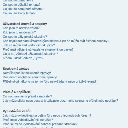
Co jsou to oznámení?
Co jsou to důležitá témata?
Co jsou to zamknutá témata?
Co jsou to ikony témat?
Uživatelské úrovně a skupiny
Kdo jsou to administrátoři?
Kdo jsou to moderátoři?
Co jsou to uživatelské skupiny?
Kde najdu seznam uživatelských skupin a jak se můžu stát členem skupiny?
Jak se můžu stát vedoucím skupiny?
Proč mají některé uživatelské skupiny jinou barvu?
Co je to „Výchozí uživatelská skupina“?
K čemu slouží odkaz „Tým“?
Soukromé zprávy
Nemůžu posílat soukromé zprávy!
Dostávám nechtěné soukromé zprávy!
Přišel mi od někoho na tomto fóru nevyžádaný nebo urážlivý e-mail!
Přátelé a nepřátelé
Co jsou seznamy přátel a nepřátel?
Jak můžu přidat nebo odstranit uživatele do/z mého seznamu přátel nebo nepřátel?
Vyhledávání ve fóru
Jak můžu vyhledávat na celém fóru nebo v jednotlivých fórech?
Proč moje vyhledávání nic nenašlo?
Proč se mi po vyhledávání zobrazí prázdná stránka!?