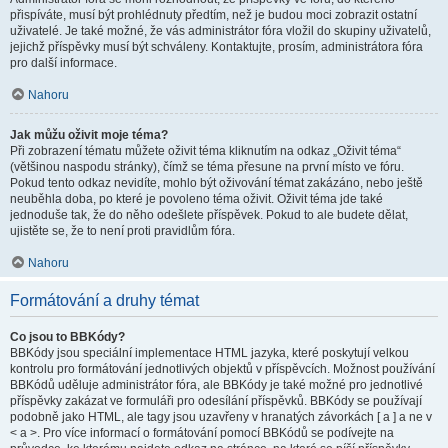
přispíváte, musí být prohlédnuty předtím, než je budou moci zobrazit ostatní
uživatelé. Je také možné, že vás administrátor fóra vložil do skupiny uživatelů,
jejichž příspěvky musí být schváleny. Kontaktujte, prosím, administrátora fóra
pro další informace.
Nahoru
Jak můžu oživit moje téma?
Při zobrazení tématu můžete oživit téma kliknutím na odkaz „Oživit téma“
(většinou naspodu stránky), čímž se téma přesune na první místo ve fóru.
Pokud tento odkaz nevidíte, mohlo být oživování témat zakázáno, nebo ještě
neuběhla doba, po které je povoleno téma oživit. Oživit téma jde také
jednoduše tak, že do něho odešlete příspěvek. Pokud to ale budete dělat,
ujistěte se, že to není proti pravidlům fóra.
Nahoru
Formátování a druhy témat
Co jsou to BBKódy?
BBKódy jsou speciální implementace HTML jazyka, které poskytují velkou
kontrolu pro formátování jednotlivých objektů v příspěvcích. Možnost používání
BBKódů uděluje administrátor fóra, ale BBKódy je také možné pro jednotlivé
příspěvky zakázat ve formuláři pro odesílání příspěvků. BBKódy se používají
podobně jako HTML, ale tagy jsou uzavřeny v hranatých závorkách [ a ] a ne v
< a >. Pro více informací o formátování pomocí BBKódů se podívejte na