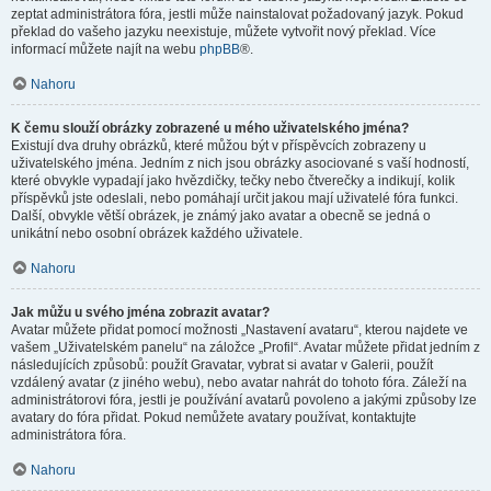
zeptat administrátora fóra, jestli může nainstalovat požadovaný jazyk. Pokud
překlad do vašeho jazyku neexistuje, můžete vytvořit nový překlad. Více
informací můžete najít na webu
phpBB
®.
Nahoru
K čemu slouží obrázky zobrazené u mého uživatelského jména?
Existují dva druhy obrázků, které můžou být v příspěvcích zobrazeny u
uživatelského jména. Jedním z nich jsou obrázky asociované s vaší hodností,
které obvykle vypadají jako hvězdičky, tečky nebo čtverečky a indikují, kolik
příspěvků jste odeslali, nebo pomáhají určit jakou mají uživatelé fóra funkci.
Další, obvykle větší obrázek, je známý jako avatar a obecně se jedná o
unikátní nebo osobní obrázek každého uživatele.
Nahoru
Jak můžu u svého jména zobrazit avatar?
Avatar můžete přidat pomocí možnosti „Nastavení avataru“, kterou najdete ve
vašem „Uživatelském panelu“ na záložce „Profil“. Avatar můžete přidat jedním z
následujících způsobů: použít Gravatar, vybrat si avatar v Galerii, použít
vzdálený avatar (z jiného webu), nebo avatar nahrát do tohoto fóra. Záleží na
administrátorovi fóra, jestli je používání avatarů povoleno a jakými způsoby lze
avatary do fóra přidat. Pokud nemůžete avatary používat, kontaktujte
administrátora fóra.
Nahoru