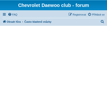
Chevrolet Daewoo club - forum
FAQ
Registrovat
Přihlásit se
H
Obsah fóra
Často kladené otázky
l
e
d
a
t