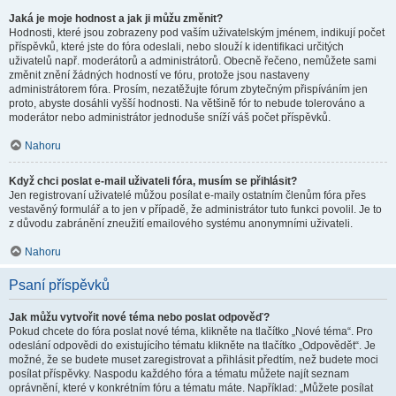
Jaká je moje hodnost a jak ji můžu změnit?
Hodnosti, které jsou zobrazeny pod vaším uživatelským jménem, indikují počet
příspěvků, které jste do fóra odeslali, nebo slouží k identifikaci určitých
uživatelů např. moderátorů a administrátorů. Obecně řečeno, nemůžete sami
změnit znění žádných hodností ve fóru, protože jsou nastaveny
administrátorem fóra. Prosím, nezatěžujte fórum zbytečným přispíváním jen
proto, abyste dosáhli vyšší hodnosti. Na většině fór to nebude tolerováno a
moderátor nebo administrátor jednoduše sníží váš počet příspěvků.
Nahoru
Když chci poslat e-mail uživateli fóra, musím se přihlásit?
Jen registrovaní uživatelé můžou posílat e-maily ostatním členům fóra přes
vestavěný formulář a to jen v případě, že administrátor tuto funkci povolil. Je to
z důvodu zabránění zneužití emailového systému anonymními uživateli.
Nahoru
Psaní příspěvků
Jak můžu vytvořit nové téma nebo poslat odpověď?
Pokud chcete do fóra poslat nové téma, klikněte na tlačítko „Nové téma“. Pro
odeslání odpovědi do existujícího tématu klikněte na tlačítko „Odpovědět“. Je
možné, že se budete muset zaregistrovat a přihlásit předtím, než budete moci
posílat příspěvky. Naspodu každého fóra a tématu můžete najít seznam
oprávnění, které v konkrétním fóru a tématu máte. Například: „Můžete posílat