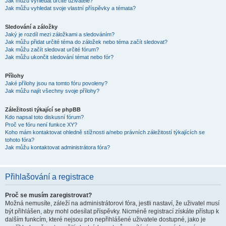
Jak můžu vyhledat určité uživatele?
Jak můžu vyhledat svoje vlastní příspěvky a témata?
Sledování a záložky
Jaký je rozdíl mezi záložkami a sledováním?
Jak můžu přidat určité téma do záložek nebo téma začít sledovat?
Jak můžu začít sledovat určité fórum?
Jak můžu ukončit sledování témat nebo fór?
Přílohy
Jaké přílohy jsou na tomto fóru povoleny?
Jak můžu najít všechny svoje přílohy?
Záležitosti týkající se phpBB
Kdo napsal toto diskusní fórum?
Proč ve fóru není funkce XY?
Koho mám kontaktovat ohledně stížnosti a/nebo právních záležitostí týkajících se
tohoto fóra?
Jak můžu kontaktovat administrátora fóra?
Přihlašování a registrace
Proč se musím zaregistrovat?
Možná nemusíte, záleží na administrátorovi fóra, jestli nastaví, že uživatel musí
být přihlášen, aby mohl odesílat příspěvky. Nicméně registrací získáte přístup k
dalším funkcím, které nejsou pro nepřihlášené uživatele dostupné, jako je