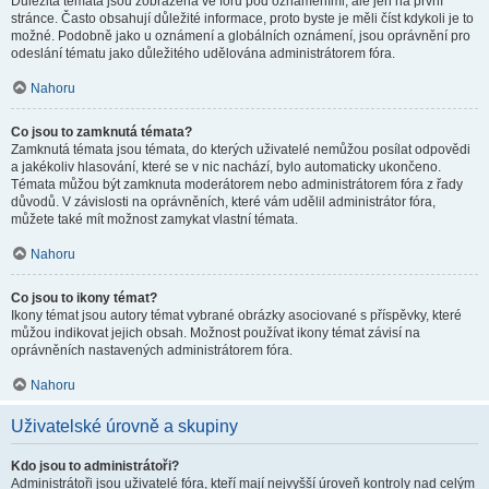
Důležitá témata jsou zobrazena ve fóru pod oznámeními, ale jen na první
stránce. Často obsahují důležité informace, proto byste je měli číst kdykoli je to
možné. Podobně jako u oznámení a globálních oznámení, jsou oprávnění pro
odeslání tématu jako důležitého udělována administrátorem fóra.
Nahoru
Co jsou to zamknutá témata?
Zamknutá témata jsou témata, do kterých uživatelé nemůžou posílat odpovědi
a jakékoliv hlasování, které se v nic nachází, bylo automaticky ukončeno.
Témata můžou být zamknuta moderátorem nebo administrátorem fóra z řady
důvodů. V závislosti na oprávněních, které vám udělil administrátor fóra,
můžete také mít možnost zamykat vlastní témata.
Nahoru
Co jsou to ikony témat?
Ikony témat jsou autory témat vybrané obrázky asociované s příspěvky, které
můžou indikovat jejich obsah. Možnost používat ikony témat závisí na
oprávněních nastavených administrátorem fóra.
Nahoru
Uživatelské úrovně a skupiny
Kdo jsou to administrátoři?
Administrátoři jsou uživatelé fóra, kteří mají nejvyšší úroveň kontroly nad celým