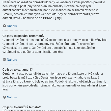
Nemůžete odkázat na obrázek uložený ve vašem vlastním počítači (pokud to
není veřejně přístupný server) ani na obrázky uložené za nějakým
autentizačním mechanizmem, např. v e-mailech na seznamu.cz nebo v
Gmailu, heslem chráněných webech atd. Aby se obrázek zobrazil, vložte
adresu, která k němu vede do BBKódu [img].
Nahoru
Co jsou to globální oznámení?
Globální oznámení obsahují důležité informace, a proto byste je měli vždy číst.
Globální oznámení jsou zobrazeny v každém fóru nahoře a ve vašem
uživatelském panelu. Oprávnění pro odeslání tématu jako globálního
oznámení jsou udělena administrátorem fóra.
Nahoru
Co jsou to oznámení?
Oznámení často obsahují důležité informace pro fórum, které právě čtete, a
proto byste je měli vždy číst. Oznámení jsou zobrazeny nahoře na každé
stránce fóra, do kterého byly odeslány. Podobně jako u globálních oznámení,
jsou oprávnění pro odeslání tématu jako oznámení udělována administrátorem
fóra.
Nahoru
Co jsou to důležitá témata?