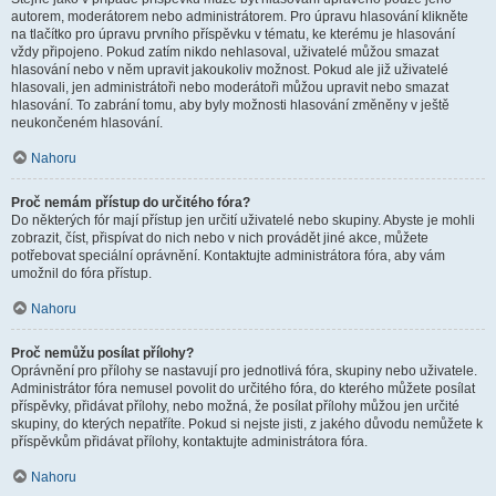
autorem, moderátorem nebo administrátorem. Pro úpravu hlasování klikněte
na tlačítko pro úpravu prvního příspěvku v tématu, ke kterému je hlasování
vždy připojeno. Pokud zatím nikdo nehlasoval, uživatelé můžou smazat
hlasování nebo v něm upravit jakoukoliv možnost. Pokud ale již uživatelé
hlasovali, jen administrátoři nebo moderátoři můžou upravit nebo smazat
hlasování. To zabrání tomu, aby byly možnosti hlasování změněny v ještě
neukončeném hlasování.
Nahoru
Proč nemám přístup do určitého fóra?
Do některých fór mají přístup jen určití uživatelé nebo skupiny. Abyste je mohli
zobrazit, číst, přispívat do nich nebo v nich provádět jiné akce, můžete
potřebovat speciální oprávnění. Kontaktujte administrátora fóra, aby vám
umožnil do fóra přístup.
Nahoru
Proč nemůžu posílat přílohy?
Oprávnění pro přílohy se nastavují pro jednotlivá fóra, skupiny nebo uživatele.
Administrátor fóra nemusel povolit do určitého fóra, do kterého můžete posílat
příspěvky, přidávat přílohy, nebo možná, že posílat přílohy můžou jen určité
skupiny, do kterých nepatříte. Pokud si nejste jisti, z jakého důvodu nemůžete k
příspěvkům přidávat přílohy, kontaktujte administrátora fóra.
Nahoru