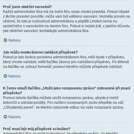
Proč jsem obdržel varování?
Každý administrátor fóra má na svém fóru svoje vlastní pravidla. Pokud nějaké
z těchto pravidel porušíte, může vám být uděleno varování. Vezměte prosím na
vědomí, že toto je rozhodnutí administrátora a phpBB Limited nemá nic
společného s varováními na daném fóru. Pokud si nejste jisti, z jakého důvodu
jste obdrželi varování, kontaktujte administrátora fóra.
Nahoru
Jak můžu moderátorovi nahlásit příspěvek?
Pokud je tato funkce povolena administrátorem fóra, měli byste v příspěvku,
který chcete nahlásit, vidět tlačítko (ikonu) pro nahlášení příspěvku. Po kliknutí
na tlačítko se zobrazí formulář, pomocí kterého můžete příspěvek nahlásit.
Nahoru
K čemu slouží tlačítko „Uložit jako rozepsanou zprávu“ zobrazené při psaní
příspěvku?
Pomocí tohoto tlačítka můžete uložit rozepsanou zprávu, abyste ji mohli
dokončit a odeslat později. Pro načtení rozepsaných zpráv přejděte na váš
„Uživatelský panel“, ve kterém naleznete odkaz na vaše rozepsané zprávy.
Nahoru
Proč musí být můj příspěvek schválen?
Administrátor fóra se mohl rozhodnout, že příspěvky ve fóru, do kterého