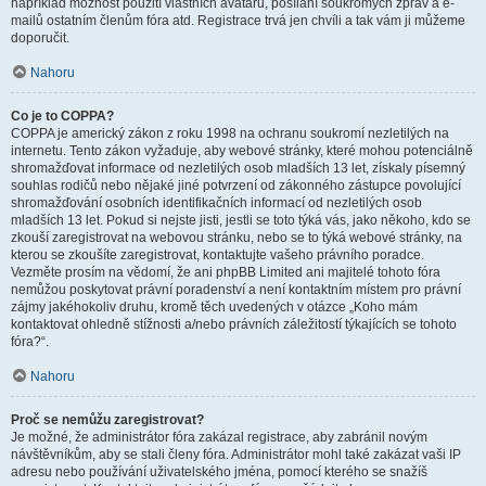
například možnost použití vlastních avatarů, posílání soukromých zpráv a e-
mailů ostatním členům fóra atd. Registrace trvá jen chvíli a tak vám ji můžeme
doporučit.
Nahoru
Co je to COPPA?
COPPA je americký zákon z roku 1998 na ochranu soukromí nezletilých na
internetu. Tento zákon vyžaduje, aby webové stránky, které mohou potenciálně
shromažďovat informace od nezletilých osob mladších 13 let, získaly písemný
souhlas rodičů nebo nějaké jiné potvrzení od zákonného zástupce povolující
shromažďování osobních identifikačních informací od nezletilých osob
mladších 13 let. Pokud si nejste jisti, jestli se toto týká vás, jako někoho, kdo se
zkouší zaregistrovat na webovou stránku, nebo se to týká webové stránky, na
kterou se zkoušíte zaregistrovat, kontaktujte vašeho právního poradce.
Vezměte prosím na vědomí, že ani phpBB Limited ani majitelé tohoto fóra
nemůžou poskytovat právní poradenství a není kontaktním místem pro právní
zájmy jakéhokoliv druhu, kromě těch uvedených v otázce „Koho mám
kontaktovat ohledně stížnosti a/nebo právních záležitostí týkajících se tohoto
fóra?“.
Nahoru
Proč se nemůžu zaregistrovat?
Je možné, že administrátor fóra zakázal registrace, aby zabránil novým
návštěvníkům, aby se stali členy fóra. Administrátor mohl také zakázat vaši IP
adresu nebo používání uživatelského jména, pomocí kterého se snažíš