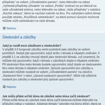
příspěvky“ ve vašem „Uživatelském panelu“, nebo kliknutím na odkaz
„Vyhledat příspěvky uživatele“ ve vašem „Profilu“ (zobrazí se po kliknutí na
vaše uživatelské jméno), nebo kliknutím na odkaz „Vaše příspěvky“ v nabídce
„Rychlé odkazy“, která se nachází nahoře na fóru. Pro vyhledání vašich témat
použijte stránku „Rozšířené vyhledávání“, na které pomocí různých možnosti
můžete zúžit vyhledávání na vaše témata.
Nahoru
Sledování a záložky
Jaký je rozdíl mezi záložkami a sledováním?
V phpBB 3.0 fungovali záložky velmi podobně jako záložky ve vašem
prohlížeči. Nebyli jste upozorněni, když došlo v tématu k nějakým změnám. V
phpBB 3.1 se záložky chovají stejně jako sledování tématu, což znamená, že
můžete být upozorněni, když v tématu v záložkách dojde k nějakým změnám.
Při sledování fóra nebo tématu budete upozorněni, když dojde ve sledovaném
fóru nebo tématu k nějakým změnám. Způsob upozornění pro záložky a
sledování můžete nastavit ve vašem „Uživatelském panelu“ na záložce
„Nastavení fóra“ v sekci „Upravit nastavení upozornění“. Může být užitečné
nastavit pro záložky a sledování jiný způsob upozornění.
Nahoru
Jak můžu přidat určité téma do záložek nebo téma začít sledovat?
Přidat určité téma do záložek nebo téma začít sledovat můžete kliknutím na
příslušný odkaz v nabídce „Nástroje tématu“ (obvykle má ikonu klíče), která se