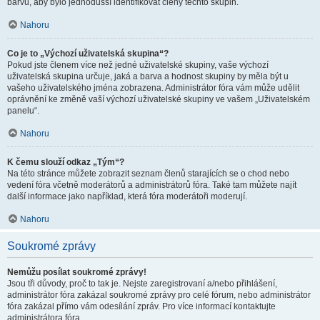
barvu, aby bylo jednodušší identifikovat členy těchto skupin.
Nahoru
Co je to „Výchozí uživatelská skupina“?
Pokud jste členem více než jedné uživatelské skupiny, vaše výchozí
uživatelská skupina určuje, jaká a barva a hodnost skupiny by měla být u
vašeho uživatelského jména zobrazena. Administrátor fóra vám může udělit
oprávnění ke změně vaší výchozí uživatelské skupiny ve vašem „Uživatelském
panelu“.
Nahoru
K čemu slouží odkaz „Tým“?
Na této stránce můžete zobrazit seznam členů starajících se o chod nebo
vedení fóra včetně moderátorů a administrátorů fóra. Také tam můžete najít
další informace jako například, která fóra moderátoři moderují.
Nahoru
Soukromé zprávy
Nemůžu posílat soukromé zprávy!
Jsou tři důvody, proč to tak je. Nejste zaregistrovaní a/nebo přihlášení,
administrátor fóra zakázal soukromé zprávy pro celé fórum, nebo administrátor
fóra zakázal přímo vám odesílání zpráv. Pro více informací kontaktujte
administrátora fóra.