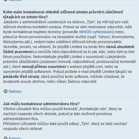
Koho mám kontaktovat ohledně stížnosti a/nebo právních záležitostí
týkajících se tohoto fóra?
Jakýkoliv z administrátorů uvedených na stránce „Tým“, by měl být pro vaši
stížnost vhodnou kontaktní osobou. Pokud se vám nedostane odpovědi, měli
byste kontaktovat majitele domény (proveďte
WHOIS vyhledávání
) nebo,
pokud je fórum provozováno na bezplatné službě (např. Yahoo!, forumzdarma,
Webzdarma atd.), vedení nebo oddělení stížností tohoto provozovatele.
Vezměte, prosím, na vědomí, že phpBB Limited na tomto fóru
nemá absolutně
žádné pravomoci
a nemůže nést odpovědnost za to jak, kde, nebo kým je toto
fórum používáno. Nekontaktujte phpBB Limited v souvislosti s jakýmikoliv
právními záležitostmi (zastavení činnosti, odpovědnost, pomlouvačný komentář
atd.), které
nemají přímou souvislost
s webem phpBB.com, nebo se
samotným phpBB softwarem. Pokud pošlete e-mail phpBB Limited týkající se
jakákoliv třetí strany
, která používá tento software, můžete očekávat, že
dostanete pouze strohou, nebo vůbec žádnou odpověď.
Nahoru
Jak můžu kontaktovat administrátora fóra?
Všichni uživatelé fóra můžou použít formulář „Kontaktujte nás“, který se
nachází naspodu všech stránek, pokud je tato možnost povolena
administrátorem fóra.
Přihlášení uživatelé můžou také použít odkaz „Tým“, který se také nachází
naspodu všech stránek.
Nahoru