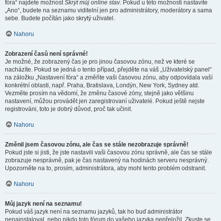
fóra“ najdete možnost
Skrýt můj online stav
. Pokud u této možnosti nastavíte
„Ano“, budete na seznamu viditelní jen pro administrátory, moderátory a sama
sebe. Budete počítán jako skrytý uživatel.
Nahoru
Zobrazení časů není správné!
Je možné, že zobrazený čas je pro jinou časovou zónu, než ve které se
nacházíte. Pokud se jedná o tento případ, přejděte na váš „Uživatelský panel“
na záložku „Nastavení fóra“ a změňte vaši časovou zónu, aby odpovídala vaší
konkrétní oblasti, např. Praha, Bratislava, Londýn, New York, Sydney atd.
Vezměte prosím na vědomí, že změnu časové zóny, stejně jako většinu
nastavení, můžou provádět jen zaregistrovaní uživatelé. Pokud ještě nejste
registrováni, toto je dobrý důvod, proč tak učinit.
Nahoru
Změnil jsem časovou zónu, ale čas se stále nezobrazuje správně!
Pokud jste si jisti, že jste nastavili vaši časovou zónu správně, ale čas se stále
zobrazuje nesprávně, pak je čas nastavený na hodinách serveru nesprávný.
Upozorněte na to, prosím, administrátora, aby mohl tento problém odstranit.
Nahoru
Můj jazyk není na seznamu!
Pokud váš jazyk není na seznamu jazyků, tak ho buď administrátor
nenainstaloval, nebo nikdo toto fórum do vašeho jazyka nepřeložil. Zkuste se