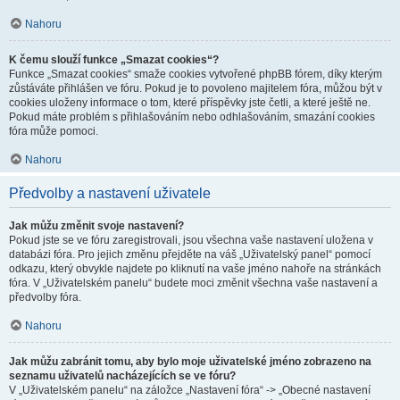
Nahoru
K čemu slouží funkce „Smazat cookies“?
Funkce „Smazat cookies“ smaže cookies vytvořené phpBB fórem, díky kterým
zůstáváte přihlášen ve fóru. Pokud je to povoleno majitelem fóra, můžou být v
cookies uloženy informace o tom, které příspěvky jste četli, a které ještě ne.
Pokud máte problém s přihlašováním nebo odhlašováním, smazání cookies
fóra může pomoci.
Nahoru
Předvolby a nastavení uživatele
Jak můžu změnit svoje nastavení?
Pokud jste se ve fóru zaregistrovali, jsou všechna vaše nastavení uložena v
databázi fóra. Pro jejich změnu přejděte na váš „Uživatelský panel“ pomocí
odkazu, který obvykle najdete po kliknutí na vaše jméno nahoře na stránkách
fóra. V „Uživatelském panelu“ budete moci změnit všechna vaše nastavení a
předvolby fóra.
Nahoru
Jak můžu zabránit tomu, aby bylo moje uživatelské jméno zobrazeno na
seznamu uživatelů nacházejících se ve fóru?
V „Uživatelském panelu“ na záložce „Nastavení fóra“ -> „Obecné nastavení