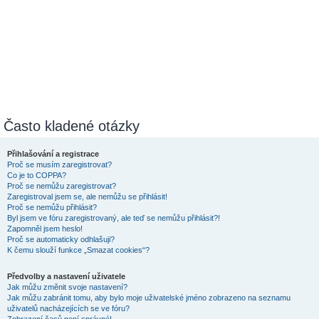
Často kladené otázky
Přihlašování a registrace
Proč se musím zaregistrovat?
Co je to COPPA?
Proč se nemůžu zaregistrovat?
Zaregistroval jsem se, ale nemůžu se přihlásit!
Proč se nemůžu přihlásit?
Byl jsem ve fóru zaregistrovaný, ale teď se nemůžu přihlásit?!
Zapomněl jsem heslo!
Proč se automaticky odhlašuji?
K čemu slouží funkce „Smazat cookies“?
Předvolby a nastavení uživatele
Jak můžu změnit svoje nastavení?
Jak můžu zabránit tomu, aby bylo moje uživatelské jméno zobrazeno na seznamu
uživatelů nacházejících se ve fóru?