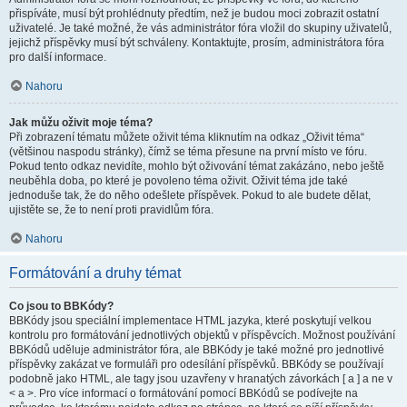
přispíváte, musí být prohlédnuty předtím, než je budou moci zobrazit ostatní
uživatelé. Je také možné, že vás administrátor fóra vložil do skupiny uživatelů,
jejichž příspěvky musí být schváleny. Kontaktujte, prosím, administrátora fóra
pro další informace.
Nahoru
Jak můžu oživit moje téma?
Při zobrazení tématu můžete oživit téma kliknutím na odkaz „Oživit téma“
(většinou naspodu stránky), čímž se téma přesune na první místo ve fóru.
Pokud tento odkaz nevidíte, mohlo být oživování témat zakázáno, nebo ještě
neuběhla doba, po které je povoleno téma oživit. Oživit téma jde také
jednoduše tak, že do něho odešlete příspěvek. Pokud to ale budete dělat,
ujistěte se, že to není proti pravidlům fóra.
Nahoru
Formátování a druhy témat
Co jsou to BBKódy?
BBKódy jsou speciální implementace HTML jazyka, které poskytují velkou
kontrolu pro formátování jednotlivých objektů v příspěvcích. Možnost používání
BBKódů uděluje administrátor fóra, ale BBKódy je také možné pro jednotlivé
příspěvky zakázat ve formuláři pro odesílání příspěvků. BBKódy se používají
podobně jako HTML, ale tagy jsou uzavřeny v hranatých závorkách [ a ] a ne v
< a >. Pro více informací o formátování pomocí BBKódů se podívejte na