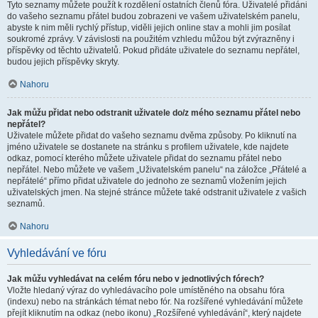
Tyto seznamy můžete použít k rozdělení ostatních členů fóra. Uživatelé přidáni
do vašeho seznamu přátel budou zobrazeni ve vašem uživatelském panelu,
abyste k nim měli rychlý přístup, viděli jejich online stav a mohli jim posílat
soukromé zprávy. V závislosti na použitém vzhledu můžou být zvýrazněny i
příspěvky od těchto uživatelů. Pokud přidáte uživatele do seznamu nepřátel,
budou jejich příspěvky skryty.
Nahoru
Jak můžu přidat nebo odstranit uživatele do/z mého seznamu přátel nebo
nepřátel?
Uživatele můžete přidat do vašeho seznamu dvěma způsoby. Po kliknutí na
jméno uživatele se dostanete na stránku s profilem uživatele, kde najdete
odkaz, pomocí kterého můžete uživatele přidat do seznamu přátel nebo
nepřátel. Nebo můžete ve vašem „Uživatelském panelu“ na záložce „Přátelé a
nepřátelé“ přímo přidat uživatele do jednoho ze seznamů vložením jejich
uživatelských jmen. Na stejné stránce můžete také odstranit uživatele z vašich
seznamů.
Nahoru
Vyhledávání ve fóru
Jak můžu vyhledávat na celém fóru nebo v jednotlivých fórech?
Vložte hledaný výraz do vyhledávacího pole umístěného na obsahu fóra
(indexu) nebo na stránkách témat nebo fór. Na rozšířené vyhledávání můžete
přejít kliknutím na odkaz (nebo ikonu) „Rozšířené vyhledávání“, který najdete