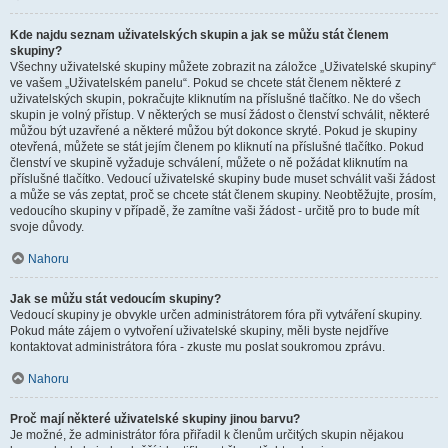
Kde najdu seznam uživatelských skupin a jak se můžu stát členem
skupiny?
Všechny uživatelské skupiny můžete zobrazit na záložce „Uživatelské skupiny“
ve vašem „Uživatelském panelu“. Pokud se chcete stát členem některé z
uživatelských skupin, pokračujte kliknutím na příslušné tlačítko. Ne do všech
skupin je volný přístup. V některých se musí žádost o členství schválit, některé
můžou být uzavřené a některé můžou být dokonce skryté. Pokud je skupiny
otevřená, můžete se stát jejím členem po kliknutí na příslušné tlačítko. Pokud
členství ve skupině vyžaduje schválení, můžete o ně požádat kliknutím na
příslušné tlačítko. Vedoucí uživatelské skupiny bude muset schválit vaši žádost
a může se vás zeptat, proč se chcete stát členem skupiny. Neobtěžujte, prosím,
vedoucího skupiny v případě, že zamítne vaši žádost - určitě pro to bude mít
svoje důvody.
Nahoru
Jak se můžu stát vedoucím skupiny?
Vedoucí skupiny je obvykle určen administrátorem fóra při vytváření skupiny.
Pokud máte zájem o vytvoření uživatelské skupiny, měli byste nejdříve
kontaktovat administrátora fóra - zkuste mu poslat soukromou zprávu.
Nahoru
Proč mají některé uživatelské skupiny jinou barvu?
Je možné, že administrátor fóra přiřadil k členům určitých skupin nějakou