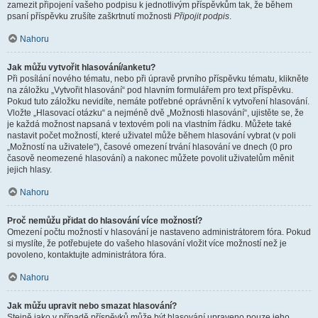
zamezit připojení vašeho podpisu k jednotlivým příspěvkům tak, že během
psaní příspěvku zrušíte zaškrtnutí možnosti
Připojit podpis
.
Nahoru
Jak můžu vytvořit hlasování/anketu?
Při posílání nového tématu, nebo při úpravě prvního příspěvku tématu, klikněte
na záložku „Vytvořit hlasování“ pod hlavním formulářem pro text příspěvku.
Pokud tuto záložku nevidíte, nemáte potřebné oprávnění k vytvoření hlasování.
Vložte „Hlasovací otázku“ a nejméně dvě „Možnosti hlasování“, ujistěte se, že
je každá možnost napsaná v textovém poli na vlastním řádku. Můžete také
nastavit počet možností, které uživatel může během hlasování vybrat (v poli
„Možností na uživatele“), časové omezení trvání hlasování ve dnech (0 pro
časově neomezené hlasování) a nakonec můžete povolit uživatelům měnit
jejich hlasy.
Nahoru
Proč nemůžu přidat do hlasování více možností?
Omezení počtu možností v hlasování je nastaveno administrátorem fóra. Pokud
si myslíte, že potřebujete do vašeho hlasování vložit více možností než je
povoleno, kontaktujte administrátora fóra.
Nahoru
Jak můžu upravit nebo smazat hlasování?
Stejně jako v případě příspěvků může být hlasování upraveno pouze jeho