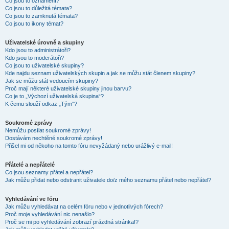
Co jsou to oznámení?
Co jsou to důležitá témata?
Co jsou to zamknutá témata?
Co jsou to ikony témat?
Uživatelské úrovně a skupiny
Kdo jsou to administrátoři?
Kdo jsou to moderátoři?
Co jsou to uživatelské skupiny?
Kde najdu seznam uživatelských skupin a jak se můžu stát členem skupiny?
Jak se můžu stát vedoucím skupiny?
Proč mají některé uživatelské skupiny jinou barvu?
Co je to „Výchozí uživatelská skupina“?
K čemu slouží odkaz „Tým“?
Soukromé zprávy
Nemůžu posílat soukromé zprávy!
Dostávám nechtěné soukromé zprávy!
Přišel mi od někoho na tomto fóru nevyžádaný nebo urážlivý e-mail!
Přátelé a nepřátelé
Co jsou seznamy přátel a nepřátel?
Jak můžu přidat nebo odstranit uživatele do/z mého seznamu přátel nebo nepřátel?
Vyhledávání ve fóru
Jak můžu vyhledávat na celém fóru nebo v jednotlivých fórech?
Proč moje vyhledávání nic nenašlo?
Proč se mi po vyhledávání zobrazí prázdná stránka!?