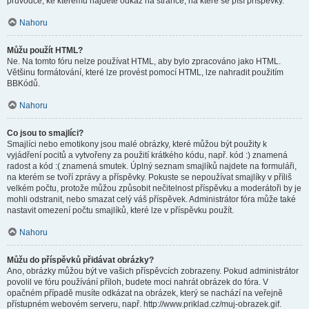
průvodce, ke kterému najdete odkaz na stránce, na které se píší příspěvky.
Nahoru
Můžu použít HTML?
Ne. Na tomto fóru nelze používat HTML, aby bylo zpracováno jako HTML.
Většinu formátování, které lze provést pomocí HTML, lze nahradit použitím
BBKódů.
Nahoru
Co jsou to smajlíci?
Smajlíci nebo emotikony jsou malé obrázky, které můžou být použity k
vyjádření pocitů a vytvořeny za použití krátkého kódu, např. kód :) znamená
radost a kód :( znamená smutek. Úplný seznam smajlíků najdete na formuláři,
na kterém se tvoří zprávy a příspěvky. Pokuste se nepoužívat smajlíky v příliš
velkém počtu, protože můžou způsobit nečitelnost příspěvku a moderátoři by je
mohli odstranit, nebo smazat celý váš příspěvek. Administrátor fóra může také
nastavit omezení počtu smajlíků, které lze v příspěvku použít.
Nahoru
Můžu do příspěvků přidávat obrázky?
Ano, obrázky můžou být ve vašich příspěvcích zobrazeny. Pokud administrátor
povolil ve fóru používání příloh, budete moci nahrát obrázek do fóra. V
opačném případě musíte odkázat na obrázek, který se nachází na veřejně
přístupném webovém serveru, např. http://www.priklad.cz/muj-obrazek.gif.