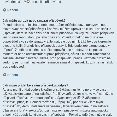
nová témata“, „Můžete posílat přílohy“ atd.
Nahoru
Jak můžu upravit nebo smazat příspěvek?
Pokud nejste administrátor nebo moderátor, můžete pouze upravovat nebo
mazat svoje vlastní příspěvky. Příspěvek můžete upravit po kliknutí na tlačítko
„Upravit“, které se nachází v příslušném příspěvku. Někdy lze upravit příspěvek
jen po omezenou dobu po jeho odeslání. Pokud již někdo na příspěvek
odpověděl a vy se do tématu vrátíte, najdete pod ním krátký text, ve kterém je
uvedeno kolikrát a kdy jste příspěvek upravili. Toto bude zobrazeno pouze v
případě, že někdo do tématu pošle odpověď, ale neobjeví se to, pokud
moderátor nebo administrátor upraví příspěvek, ačkoli ti mohou zanechat na
základě vlastního uvážení vzkaz, proč příspěvek upravili. Vezměte prosím na
vědomí, že normální uživatelé nemůžou smazat příspěvek, když k němu někdo
pošle odpověď.
Nahoru
Jak můžu přidat ke svým příspěvků podpis?
Abyste mohli přidat podpis k vašim příspěvkům, musíte ho nejdřív ve vašem
„Uživatelském panelu“ na záložce „Profil“ vytvořit. Jakmile ho vytvoříte, můžete
při psaní příspěvku zatrhnout políčko
Připojit podpis
, čímž váš podpis k
příspěvku připojíte. Pomocí možnosti „Připojit můj podpis ke všem mým
příspěvkům“, kterou naleznete ve vašem „Uživatelském panelu“ na záložce
„Nastavení fóra“ v sekci „Výchozí nastavení příspěvků“ můžete automaticky
připojit váš podpis ke všem vašim příspěvkům. Pokud to uděláte, můžete stále