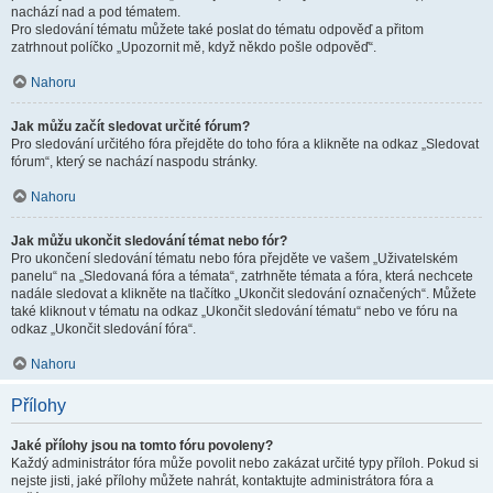
nachází nad a pod tématem.
Pro sledování tématu můžete také poslat do tématu odpověď a přitom
zatrhnout políčko „Upozornit mě, když někdo pošle odpověď“.
Nahoru
Jak můžu začít sledovat určité fórum?
Pro sledování určitého fóra přejděte do toho fóra a klikněte na odkaz „Sledovat
fórum“, který se nachází naspodu stránky.
Nahoru
Jak můžu ukončit sledování témat nebo fór?
Pro ukončení sledování tématu nebo fóra přejděte ve vašem „Uživatelském
panelu“ na „Sledovaná fóra a témata“, zatrhněte témata a fóra, která nechcete
nadále sledovat a klikněte na tlačítko „Ukončit sledování označených“. Můžete
také kliknout v tématu na odkaz „Ukončit sledování tématu“ nebo ve fóru na
odkaz „Ukončit sledování fóra“.
Nahoru
Přílohy
Jaké přílohy jsou na tomto fóru povoleny?
Každý administrátor fóra může povolit nebo zakázat určité typy příloh. Pokud si
nejste jisti, jaké přílohy můžete nahrát, kontaktujte administrátora fóra a