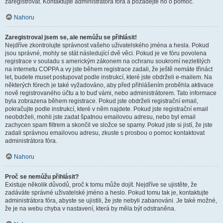
zaregistrovat. Kontaktujte administrátora fóra a požádejte ho o pomoc.
Nahoru
Zaregistroval jsem se, ale nemůžu se přihlásit!
Nejdříve zkontrolujte správnost vašeho uživatelského jména a hesla. Pokud
jsou správné, mohly se stát následující dvě věci. Pokud je ve fóru povolena
registrace v souladu s americkým zákonem na ochranu soukromí nezletilých
na internetu COPPA a vy jste během registrace zadali, že ještě nemáte třináct
let, budete muset postupovat podle instrukcí, které jste obdrželi e-mailem. Na
některých fórech je také vyžadováno, aby před přihlášením proběhla aktivace
nově registrovaného účtu a to buď vámi, nebo administrátorem. Tato informace
byla zobrazena během registrace. Pokud jste obdrželi registrační email,
pokračujte podle instrukcí, které v něm najdete. Pokud jste registrační email
neobdrželi, mohli jste zadat špatnou emailovou adresu, nebo byl email
zachycen spam filtrem a skončil ve složce se spamy. Pokud jste si jistí, že jste
zadali správnou emailovou adresu, zkuste s prosbou o pomoc kontaktovat
administrátora fóra.
Nahoru
Proč se nemůžu přihlásit?
Existuje několik důvodů, proč k tomu může dojít. Nejdříve se ujistěte, že
zadáváte správné uživatelské jméno a heslo. Pokud tomu tak je, kontaktujte
administrátora fóra, abyste se ujistili, že jste nebyli zabanováni. Je také možné,
že je na webu chyba v nastavení, která by měla být odstraněna.