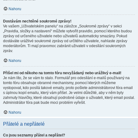
Nahoru
Dostávám nechtěné soukromé zprávy!
Ve vašem „Uživatelském panelu“ na záložce „Soukromé zprávy“ v sekci
„Pravidla, složky a nastavení“ můžete vytvořit pravidlo, pomocí kterého budou
zprávy od určeného uživatele nebo uživatelů automaticky smazány. Pokud
dostáváte urážlivé soukromé zprávy od určitého uživatele, nahlaste zprávy
moderátorům. Ti mají pravomoc zabránit uživateli v odesílání soukromých
zpráv.
Nahoru
Přišel mi od někoho na tomto fóru nevyžádaný nebo urážlivý e-mail!
Je nám líto, že se vám to stalo. Formulář pro odesílání e-mailů používaný na
tomto fóru obsahuje obranné mechanismy, pomocí kterých můžeme
vystopovat, kdo posílá takové emaily, proto pošlete administrátorovi fóra email
s úplnou kopií emailu, který vám přišel. Je velmi důležité, aby v něm byly
zahrnuty hlavičky, které obsahují podrobné údaje o uživateli, který email poslal.
Administrátor fóra pak bude moci problém vyřešit.
Nahoru
Přátelé a nepřátelé
Co jsou seznamy přátel a nepřátel?