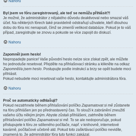
Nahoru
Byl jsem ve fóru zaregistrovaný, ale teď se nemůžu přihlásit?!
Je možné, že administrátor z nějakého důvodu deaktivoval nebo smazal váš
účet. Na některých fórech také pravidelně odstraňují uživatele, kteří dlouhou
dobu do fóra nic nenapsali, čímž se zmenší velikost databáze. Pokud je to váš
případ, zaregistrujte se znovu a pokuste se více zapojit do diskuzí.
Nahoru
Zapomněl jsem heslo!
Nepropadejte panice! Vaše původní heslo nelze sice získat zpět, ale můžete
ho jednoduše resetovat. Přejděte na přihlašovací stránku a klikněte na odkaz
Zapomněl/a jsem heslo
. Postupujte podle instrukcí a brzy se opět budete moci
přihlásit.
Pokud nebudete moci resetovat vaše heslo, kontaktujte administrátora fóra.
Nahoru
Proč se automaticky odhlašuji?
Pokud nezatrhnete během přihlašování políčko
Zapamatovat si mě
zůstanete
na fóru přihlášen jen po přednastavený čas. To slouží k zabránění zneužití
vašeho účtu někým jiným. Abyste zůstali přihlášeni, zatrhněte během
přihlašování políčko
Zapamatovat si mě
. To se ale nedoporučuje, pokud
přistupujete k fóru ze sdíleného počítače, např. v knihovně, internetové
kavárně, počítačové učebně atd. Pokud toto zaškrtávací políčko nevidíte,
znamená to, že administrátor fóra tuto funkci zakázal.