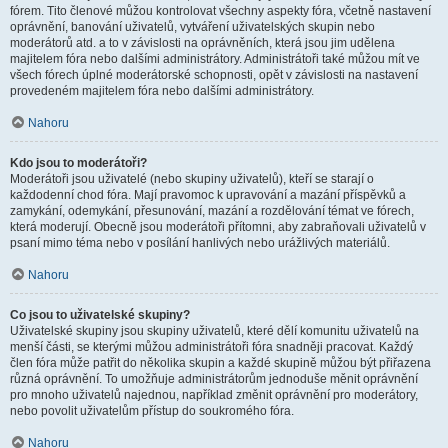
fórem. Tito členové můžou kontrolovat všechny aspekty fóra, včetně nastavení
oprávnění, banování uživatelů, vytváření uživatelských skupin nebo
moderátorů atd. a to v závislosti na oprávněních, která jsou jim udělena
majitelem fóra nebo dalšími administrátory. Administrátoři také můžou mít ve
všech fórech úplné moderátorské schopnosti, opět v závislosti na nastavení
provedeném majitelem fóra nebo dalšími administrátory.
Nahoru
Kdo jsou to moderátoři?
Moderátoři jsou uživatelé (nebo skupiny uživatelů), kteří se starají o
každodenní chod fóra. Mají pravomoc k upravování a mazání příspěvků a
zamykání, odemykání, přesunování, mazání a rozdělování témat ve fórech,
která moderují. Obecně jsou moderátoři přítomni, aby zabraňovali uživatelů v
psaní mimo téma nebo v posílání hanlivých nebo urážlivých materiálů.
Nahoru
Co jsou to uživatelské skupiny?
Uživatelské skupiny jsou skupiny uživatelů, které dělí komunitu uživatelů na
menší části, se kterými můžou administrátoři fóra snadněji pracovat. Každý
člen fóra může patřit do několika skupin a každé skupině můžou být přiřazena
různá oprávnění. To umožňuje administrátorům jednoduše měnit oprávnění
pro mnoho uživatelů najednou, například změnit oprávnění pro moderátory,
nebo povolit uživatelům přístup do soukromého fóra.
Nahoru