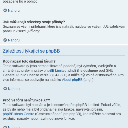
požádejte ho o pomoc.
Nahoru
Jak můžu najít všechny svoje přílohy?
Seznam se všemi přílohami, které jste nahráli, najdete ve vašem „Uživatelském
panelu“ v sekci „Přílohy“.
Nahoru
Záležitosti týkající se phpBB
Kdo napsal toto diskusní fórum?
Tento software (v jeho nemodifikované podobě) byl vytvořen, zveřejněn a
chráněn autorskými právy
phpBB Limited
. phpBB je dostupné pod GNU
General Public License verze 2 (GPL-2.0) a může být volně distribuováno. Pro
více informací se podívejte na stránku
About phpBB
(angl.).
Nahoru
Proč ve fóru není funkce XY?
Tento software byl napsán a je licencován přes phpBB Limited. Pokud věříte,
že by do něho měla být přidána nějaká funkce, navštivte, prosím,
phpBB Ideas Centre
(Centrum nápadů pro phpBB), kde můžete hlasovat pro
existující nápady nebo navrhnout nové funkce.
Nahoru