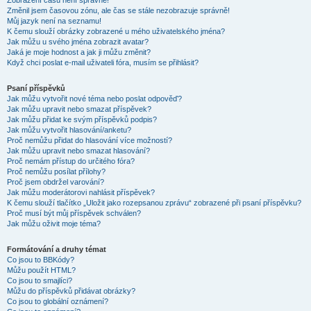
Zobrazení časů není správné!
Změnil jsem časovou zónu, ale čas se stále nezobrazuje správně!
Můj jazyk není na seznamu!
K čemu slouží obrázky zobrazené u mého uživatelského jména?
Jak můžu u svého jména zobrazit avatar?
Jaká je moje hodnost a jak ji můžu změnit?
Když chci poslat e-mail uživateli fóra, musím se přihlásit?
Psaní příspěvků
Jak můžu vytvořit nové téma nebo poslat odpověď?
Jak můžu upravit nebo smazat příspěvek?
Jak můžu přidat ke svým příspěvků podpis?
Jak můžu vytvořit hlasování/anketu?
Proč nemůžu přidat do hlasování více možností?
Jak můžu upravit nebo smazat hlasování?
Proč nemám přístup do určitého fóra?
Proč nemůžu posílat přílohy?
Proč jsem obdržel varování?
Jak můžu moderátorovi nahlásit příspěvek?
K čemu slouží tlačítko „Uložit jako rozepsanou zprávu“ zobrazené při psaní příspěvku?
Proč musí být můj příspěvek schválen?
Jak můžu oživit moje téma?
Formátování a druhy témat
Co jsou to BBKódy?
Můžu použít HTML?
Co jsou to smajlíci?
Můžu do příspěvků přidávat obrázky?
Co jsou to globální oznámení?