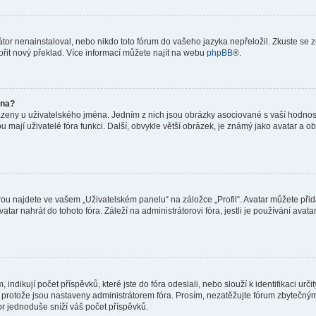
or nenainstaloval, nebo nikdo toto fórum do vašeho jazyka nepřeložil. Zkuste se ze
ořit nový překlad. Více informací můžete najít na webu
phpBB
®.
éna?
azeny u uživatelského jména. Jedním z nich jsou obrázky asociované s vaší hodnost
jakou mají uživatelé fóra funkci. Další, obvykle větší obrázek, je známý jako avatar
ou najdete ve vašem „Uživatelském panelu“ na záložce „Profil“. Avatar můžete přida
vatar nahrát do tohoto fóra. Záleží na administrátorovi fóra, jestli je používání ava
ndikují počet příspěvků, které jste do fóra odeslali, nebo slouží k identifikaci urč
protože jsou nastaveny administrátorem fóra. Prosím, nezatěžujte fórum zbytečným 
or jednoduše sníží váš počet příspěvků.