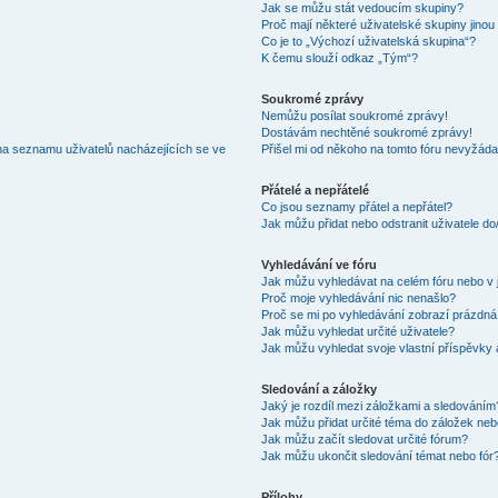
Jak se můžu stát vedoucím skupiny?
Proč mají některé uživatelské skupiny jinou
Co je to „Výchozí uživatelská skupina“?
K čemu slouží odkaz „Tým“?
Soukromé zprávy
Nemůžu posílat soukromé zprávy!
Dostávám nechtěné soukromé zprávy!
na seznamu uživatelů nacházejících se ve
Přišel mi od někoho na tomto fóru nevyžáda
Přátelé a nepřátelé
Co jsou seznamy přátel a nepřátel?
Jak můžu přidat nebo odstranit uživatele d
Vyhledávání ve fóru
Jak můžu vyhledávat na celém fóru nebo v 
Proč moje vyhledávání nic nenašlo?
Proč se mi po vyhledávání zobrazí prázdná
Jak můžu vyhledat určité uživatele?
Jak můžu vyhledat svoje vlastní příspěvky
Sledování a záložky
Jaký je rozdíl mezi záložkami a sledováním
Jak můžu přidat určité téma do záložek neb
Jak můžu začít sledovat určité fórum?
Jak můžu ukončit sledování témat nebo fór
Přílohy