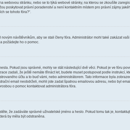
vat na webovou stránku, nebo se to týká webové stránky, na kterou se zkoušíte zareg
ůžou poskytovat právní poradenství a není kontaktním místem pro právní zájmy ja
ích se tohoto fóra?“.
il novým návštěvníkům, aby se stali členy fóra. Administrátor mohl také zakázat va
a a požádejte ho o pomoc.
hesla. Pokud jsou správné, mohly se stát následující dvě věci. Pokud je ve fóru 
ace zadali, že ještě nemáte třináct let, budete muset postupovat podle instrukcí, kt
trovaného účtu a to buď vámi, nebo administrátorem. Tato informace byla zobrazena
gistrační email neobdrželi, mohli jste zadat špatnou emailovou adresu, nebo byl em
s prosbou o pomoc kontaktovat administrátora fóra.
těte, že zadáváte správné uživatelské jméno a heslo. Pokud tomu tak je, kontaktujte a
terá by měla být odstraněna.