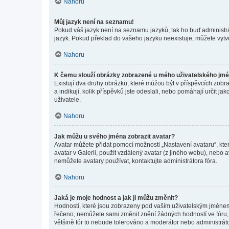
Nahoru
Můj jazyk není na seznamu!
Pokud váš jazyk není na seznamu jazyků, tak ho buď administrát
jazyk. Pokud překlad do vašeho jazyku neexistuje, můžete vytv
Nahoru
K čemu slouží obrázky zobrazené u mého uživatelského jm
Existují dva druhy obrázků, které můžou být v příspěvcích zobr
a indikují, kolik příspěvků jste odeslali, nebo pomáhají určit 
uživatele.
Nahoru
Jak můžu u svého jména zobrazit avatar?
Avatar můžete přidat pomocí možnosti „Nastavení avataru“, kter
avatar v Galerii, použít vzdálený avatar (z jiného webu), nebo a
nemůžete avatary používat, kontaktujte administrátora fóra.
Nahoru
Jaká je moje hodnost a jak ji můžu změnit?
Hodnosti, které jsou zobrazeny pod vaším uživatelským jménem, i
řečeno, nemůžete sami změnit znění žádných hodností ve fóru, 
většině fór to nebude tolerováno a moderátor nebo administrát