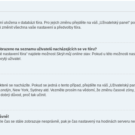
ení uložena v databázi fóra. Pro jejich změnu přejděte na váš „Uživatelský panel“ p
i změnit všechna vaše nastavení a předvolby fóra.
obrazeno na seznamu uživatelů nacházejících se ve fóru?
né nastavení fóra“ najdete možnost
Skrýt můj online stav
. Pokud u této možnosti nas
rytý uživatel.
teré se nacházíte. Pokud se jedná o tento případ, přejděte na váš „Uživatelský pa
a, Londýn, New York, Sydney atd. Vezměte prosím na vědomí, že změnu časové zóny, 
 dobrý důvod, proč tak učinit.
rávně!
ě, ale čas se stále zobrazuje nesprávně, pak je čas nastavený na hodinách serveru 