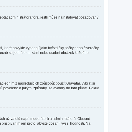
ptat administrátora fóra, jestli může nainstalovat požadovaný
í, které obvykle vypadají jako hvězdičky, tečky nebo čtverečky
 a obecně se jedná o unikátní nebo osobní obrázek každého
t jedním z následujících způsobů: použít Gravatar, vybrat si
tarů povoleno a jakými způsoby lze avatary do fóra přidat. Pokud
itých uživatelů např. moderátorů a administrátorů. Obecně
přispíváním jen proto, abyste dosáhli vyšší hodnosti. Na