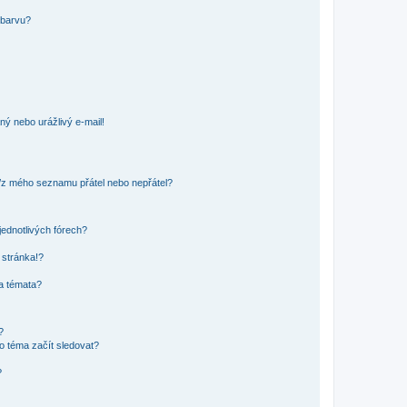
 barvu?
ný nebo urážlivý e-mail!
o/z mého seznamu přátel nebo nepřátel?
jednotlivých fórech?
 stránka!?
 a témata?
?
o téma začít sledovat?
?