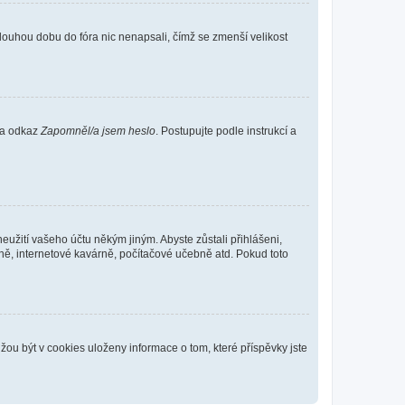
louhou dobu do fóra nic nenapsali, čímž se zmenší velikost
 na odkaz
Zapomněl/a jsem heslo
. Postupujte podle instrukcí a
eužití vašeho účtu někým jiným. Abyste zůstali přihlášeni,
vně, internetové kavárně, počítačové učebně atd. Pokud toto
ou být v cookies uloženy informace o tom, které příspěvky jste