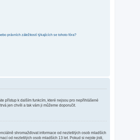
bo právních záležitostí týkajících se tohoto fóra?
káte přístup k dalším funkcím, které nejsou pro nepřihlášené
trvá jen chvíli a tak vám ji můžeme doporučit.
enciálně shromažďovat informace od nezletilých osob mladších
í od nezletilých osob mladších 13 let. Pokud si nejste jisti,