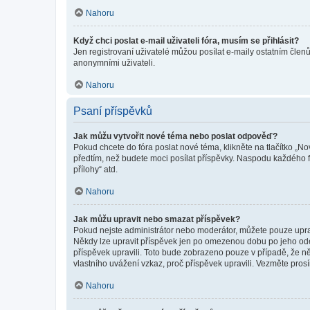
Nahoru
Když chci poslat e-mail uživateli fóra, musím se přihlásit?
Jen registrovaní uživatelé můžou posílat e-maily ostatním členů
anonymními uživateli.
Nahoru
Psaní příspěvků
Jak můžu vytvořit nové téma nebo poslat odpověď?
Pokud chcete do fóra poslat nové téma, klikněte na tlačítko „No
předtím, než budete moci posílat příspěvky. Naspodu každého fó
přílohy“ atd.
Nahoru
Jak můžu upravit nebo smazat příspěvek?
Pokud nejste administrátor nebo moderátor, můžete pouze upravo
Někdy lze upravit příspěvek jen po omezenou dobu po jeho odesl
příspěvek upravili. Toto bude zobrazeno pouze v případě, že n
vlastního uvážení vzkaz, proč příspěvek upravili. Vezměte pr
Nahoru