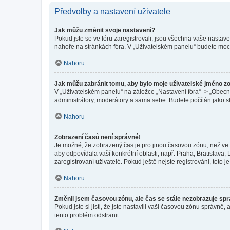
Předvolby a nastavení uživatele
Jak můžu změnit svoje nastavení?
Pokud jste se ve fóru zaregistrovali, jsou všechna vaše nastav
nahoře na stránkách fóra. V „Uživatelském panelu“ budete moc
Nahoru
Jak můžu zabránit tomu, aby bylo moje uživatelské jméno z
V „Uživatelském panelu“ na záložce „Nastavení fóra“ -> „Obec
administrátory, moderátory a sama sebe. Budete počítán jako sk
Nahoru
Zobrazení časů není správné!
Je možné, že zobrazený čas je pro jinou časovou zónu, než ve k
aby odpovídala vaší konkrétní oblasti, např. Praha, Bratislav
zaregistrovaní uživatelé. Pokud ještě nejste registrováni, toto je
Nahoru
Změnil jsem časovou zónu, ale čas se stále nezobrazuje sp
Pokud jste si jisti, že jste nastavili vaši časovou zónu správn
tento problém odstranit.