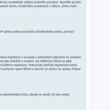
istrovat, kontaktujte vašeho právního poradce. Vezměte prosím
kéhokoliv druhu, kromě těch uvedených v otázce „Koho mám
ši IP adresu nebo používání uživatelského jména, pomocí
povolena registrace v souladu s americkým zákonem na ochranu
eré jste obdrželi e-mailem. Na některých fórech je také
 během registrace. Pokud jste obdrželi registrační email,
ail zachycen spam filtrem a skončil ve složce se spamy. Pokud
dministrátora fóra, abyste se ujistili, že jste nebyli