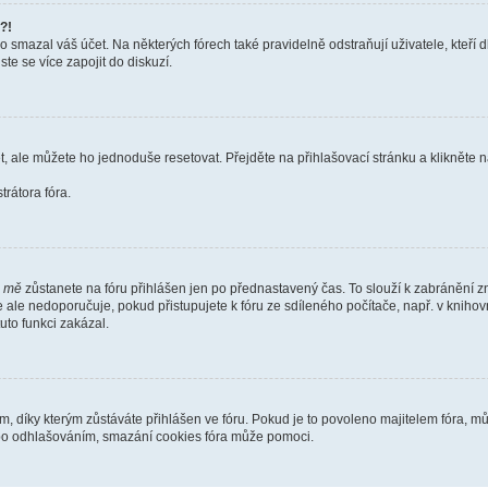
?!
smazal váš účet. Na některých fórech také pravidelně odstraňují uživatele, kteří d
te se více zapojit do diskuzí.
t, ale můžete ho jednoduše resetovat. Přejděte na přihlašovací stránku a klikněte
rátora fóra.
i mě
zůstanete na fóru přihlášen jen po přednastavený čas. To slouží k zabránění zn
se ale nedoporučuje, pokud přistupujete k fóru ze sdíleného počítače, např. v kniho
tuto funkci zakázal.
díky kterým zůstáváte přihlášen ve fóru. Pokud je to povoleno majitelem fóra, můž
nebo odhlašováním, smazání cookies fóra může pomoci.