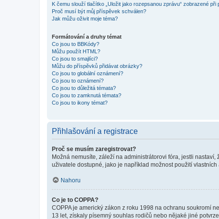
K čemu slouží tlačítko „Uložit jako rozepsanou zprávu“ zobrazené při
Proč musí být můj příspěvek schválen?
Jak můžu oživit moje téma?
Formátování a druhy témat
Co jsou to BBKódy?
Můžu použít HTML?
Co jsou to smajlíci?
Můžu do příspěvků přidávat obrázky?
Co jsou to globální oznámení?
Co jsou to oznámení?
Co jsou to důležitá témata?
Co jsou to zamknutá témata?
Co jsou to ikony témat?
Přihlašování a registrace
Proč se musím zaregistrovat?
Možná nemusíte, záleží na administrátorovi fóra, jestli nastaví,
uživatele dostupné, jako je například možnost použití vlastních
Nahoru
Co je to COPPA?
COPPA je americký zákon z roku 1998 na ochranu soukromí nezl
13 let, získaly písemný souhlas rodičů nebo nějaké jiné potvrze