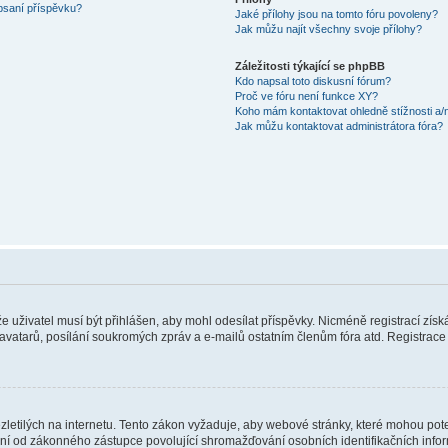
 psaní příspěvku?
Jaké přílohy jsou na tomto fóru povoleny?
Jak můžu najít všechny svoje přílohy?
Záležitosti týkající se phpBB
Kdo napsal toto diskusní fórum?
Proč ve fóru není funkce XY?
Koho mám kontaktovat ohledně stížnosti a/ne
Jak můžu kontaktovat administrátora fóra?
 že uživatel musí být přihlášen, aby mohl odesílat příspěvky. Nicméně registrací zís
 avatarů, posílání soukromých zpráv a e-mailů ostatním členům fóra atd. Registrace 
etilých na internetu. Tento zákon vyžaduje, aby webové stránky, které mohou pot
ní od zákonného zástupce povolující shromažďování osobních identifikačních informac