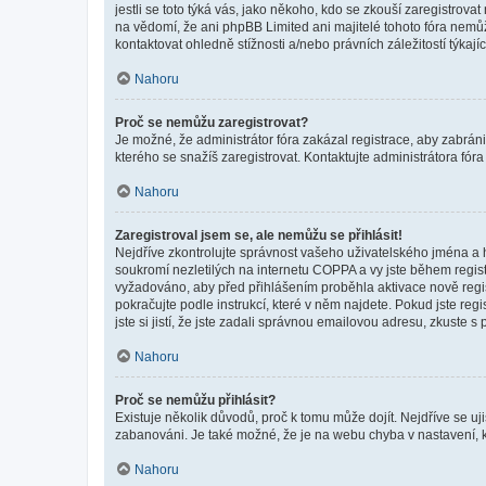
jestli se toto týká vás, jako někoho, kdo se zkouší zaregistro
na vědomí, že ani phpBB Limited ani majitelé tohoto fóra nem
kontaktovat ohledně stížnosti a/nebo právních záležitostí týkajíc
Nahoru
Proč se nemůžu zaregistrovat?
Je možné, že administrátor fóra zakázal registrace, aby zabrán
kterého se snažíš zaregistrovat. Kontaktujte administrátora fór
Nahoru
Zaregistroval jsem se, ale nemůžu se přihlásit!
Nejdříve zkontrolujte správnost vašeho uživatelského jména a 
soukromí nezletilých na internetu COPPA a vy jste během registr
vyžadováno, aby před přihlášením proběhla aktivace nově regis
pokračujte podle instrukcí, které v něm najdete. Pokud jste re
jste si jistí, že jste zadali správnou emailovou adresu, zkuste 
Nahoru
Proč se nemůžu přihlásit?
Existuje několik důvodů, proč k tomu může dojít. Nejdříve se ujis
zabanováni. Je také možné, že je na webu chyba v nastavení, k
Nahoru