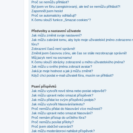
Proč se nemůžu přihlásit?
Byl jsem ve fóru zaregistrovaný, ale teď se nemůžu přihlásit?!
Zapomněl jsem heslo!
Proč se automaticky odhlašuji?
K čemu slouží funkce „Smazat cookies“?
Předvolby a nastavení uživatele
Jak můžu změnit svoje nastavení?
Jak můžu zabránit tomu, aby bylo moje uživatelské jméno zobrazeno 
fóru?
Zobrazení časů není správné!
Změnil jsem časovou zónu, ale čas se stále nezobrazuje správně!
Můj jazyk není na seznamu!
K čemu slouží obrázky zobrazené u mého uživatelského jména?
Jak můžu u svého jména zobrazit avatar?
Jaká je moje hodnost a jak ji můžu změnit?
Když chci poslat e-mail uživateli fóra, musím se přihlásit?
Psaní příspěvků
Jak můžu vytvořit nové téma nebo poslat odpověď?
Jak můžu upravit nebo smazat příspěvek?
Jak můžu přidat ke svým příspěvků podpis?
Jak můžu vytvořit hlasování/anketu?
Proč nemůžu přidat do hlasování více možností?
Jak můžu upravit nebo smazat hlasování?
Proč nemám přístup do určitého fóra?
Proč nemůžu posílat přílohy?
Proč jsem obdržel varování?
Jak můžu moderátorovi nahlásit příspěvek?