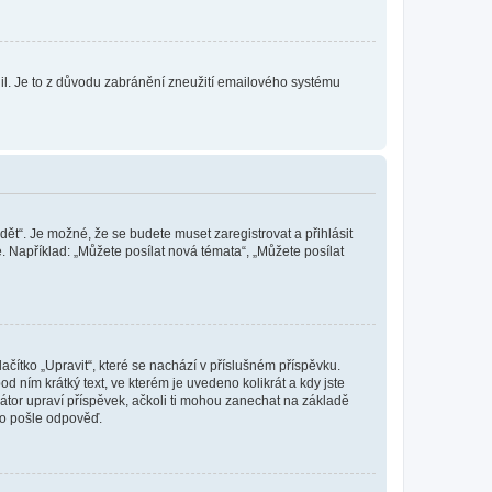
olil. Je to z důvodu zabránění zneužití emailového systému
dět“. Je možné, že se budete muset zaregistrovat a přihlásit
 Například: „Můžete posílat nová témata“, „Můžete posílat
čítko „Upravit“, které se nachází v příslušném příspěvku.
 ním krátký text, ve kterém je uvedeno kolikrát a kdy jste
átor upraví příspěvek, ačkoli ti mohou zanechat na základě
do pošle odpověď.