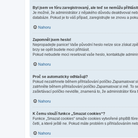
Byl jsem ve fóru zaregistrovaný, ale teď se nemůžu přihlásit
Je možné, že administrátor z nějakého důvodu deaktivoval nebo 
databáze. Pokud je to váš případ, zaregistrujte se znovu a pokus
Nahoru
Zapomněl jsem heslo!
Nepropadejte panice! Vaše původní heslo nelze sice získat zpě
brzy se opět budete moci přihlásit.
Pokud nebudete moci resetovat vaše heslo, kontaktujte administ
Nahoru
Proč se automaticky odhlašuji?
Pokud nezatrhnete během přihlašování políčko
Zapamatovat s
zatrhněte během přihlašování políčko
Zapamatovat si mě
. To 
zaškrtávací políčko nevidíte, znamená to, že administrátor fóra 
Nahoru
K čemu slouží funkce „Smazat cookies“?
Funkce „Smazat cookies“ smaže cookies vytvořené phpBB fórem, 
četli, a které ještě ne. Pokud máte problém s přihlašováním 
Nahoru