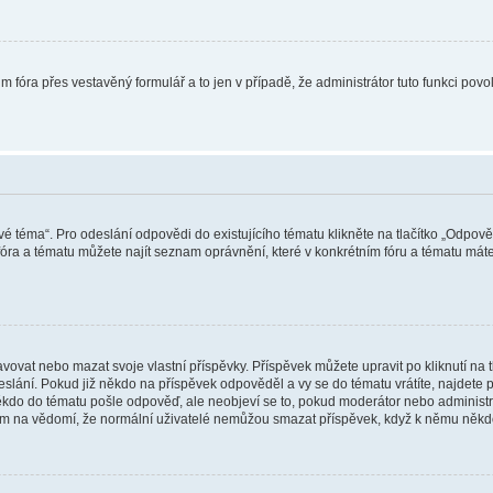
m fóra přes vestavěný formulář a to jen v případě, že administrátor tuto funkci pov
vé téma“. Pro odeslání odpovědi do existujícího tématu klikněte na tlačítko „Odpově
ra a tématu můžete najít seznam oprávnění, které v konkrétním fóru a tématu máte.
vat nebo mazat svoje vlastní příspěvky. Příspěvek můžete upravit po kliknutí na tla
ání. Pokud již někdo na příspěvek odpověděl a vy se do tématu vrátíte, najdete pod
ěkdo do tématu pošle odpověď, ale neobjeví se to, pokud moderátor nebo administr
osím na vědomí, že normální uživatelé nemůžou smazat příspěvek, když k němu něk