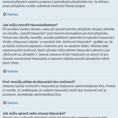
zamezit připojení vašeho podpisu k jednotlivým příspěvkům tak, že během
psaní příspěvku zrušíte zaškrtnutí možnosti
Připojit podpis
.
Nahoru
Jak můžu vytvořit hlasování/anketu?
Při posílání nového tématu, nebo při úpravě prvního příspěvku tématu, klikněte
na záložku „Vytvořit hlasování“ pod hlavním formulářem pro text příspěvku.
Pokud tuto záložku nevidíte, nemáte potřebné oprávnění k vytvoření hlasování.
Vložte „Hlasovací otázku“ a nejméně dvě „Možnosti hlasování“, ujistěte se, že
je každá možnost napsaná v textovém poli na vlastním řádku. Můžete také
nastavit počet možností, které uživatel může během hlasování vybrat (v poli
„Možností na uživatele“), časové omezení trvání hlasování ve dnech (0 pro
časově neomezené hlasování) a nakonec můžete povolit uživatelům měnit
jejich hlasy.
Nahoru
Proč nemůžu přidat do hlasování více možností?
Omezení počtu možností v hlasování je nastaveno administrátorem fóra. Pokud
si myslíte, že potřebujete do vašeho hlasování vložit více možností než je
povoleno, kontaktujte administrátora fóra.
Nahoru
Jak můžu upravit nebo smazat hlasování?
Stejně jako v případě příspěvků může být hlasování upraveno pouze jeho