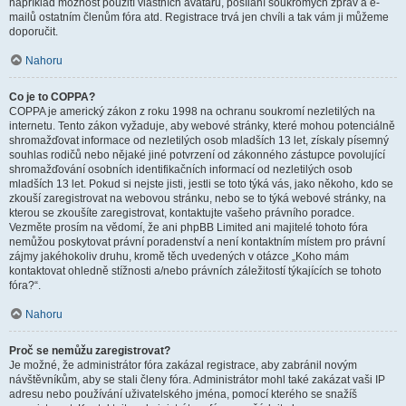
například možnost použití vlastních avatarů, posílání soukromých zpráv a e-
mailů ostatním členům fóra atd. Registrace trvá jen chvíli a tak vám ji můžeme
doporučit.
Nahoru
Co je to COPPA?
COPPA je americký zákon z roku 1998 na ochranu soukromí nezletilých na
internetu. Tento zákon vyžaduje, aby webové stránky, které mohou potenciálně
shromažďovat informace od nezletilých osob mladších 13 let, získaly písemný
souhlas rodičů nebo nějaké jiné potvrzení od zákonného zástupce povolující
shromažďování osobních identifikačních informací od nezletilých osob
mladších 13 let. Pokud si nejste jisti, jestli se toto týká vás, jako někoho, kdo se
zkouší zaregistrovat na webovou stránku, nebo se to týká webové stránky, na
kterou se zkoušíte zaregistrovat, kontaktujte vašeho právního poradce.
Vezměte prosím na vědomí, že ani phpBB Limited ani majitelé tohoto fóra
nemůžou poskytovat právní poradenství a není kontaktním místem pro právní
zájmy jakéhokoliv druhu, kromě těch uvedených v otázce „Koho mám
kontaktovat ohledně stížnosti a/nebo právních záležitostí týkajících se tohoto
fóra?“.
Nahoru
Proč se nemůžu zaregistrovat?
Je možné, že administrátor fóra zakázal registrace, aby zabránil novým
návštěvníkům, aby se stali členy fóra. Administrátor mohl také zakázat vaši IP
adresu nebo používání uživatelského jména, pomocí kterého se snažíš