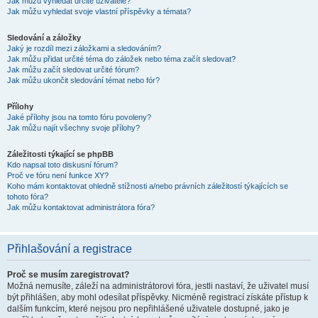
Jak můžu vyhledat určité uživatele?
Jak můžu vyhledat svoje vlastní příspěvky a témata?
Sledování a záložky
Jaký je rozdíl mezi záložkami a sledováním?
Jak můžu přidat určité téma do záložek nebo téma začít sledovat?
Jak můžu začít sledovat určité fórum?
Jak můžu ukončit sledování témat nebo fór?
Přílohy
Jaké přílohy jsou na tomto fóru povoleny?
Jak můžu najít všechny svoje přílohy?
Záležitosti týkající se phpBB
Kdo napsal toto diskusní fórum?
Proč ve fóru není funkce XY?
Koho mám kontaktovat ohledně stížnosti a/nebo právních záležitostí týkajících se
tohoto fóra?
Jak můžu kontaktovat administrátora fóra?
Přihlašování a registrace
Proč se musím zaregistrovat?
Možná nemusíte, záleží na administrátorovi fóra, jestli nastaví, že uživatel musí
být přihlášen, aby mohl odesílat příspěvky. Nicméně registrací získáte přístup k
dalším funkcím, které nejsou pro nepřihlášené uživatele dostupné, jako je