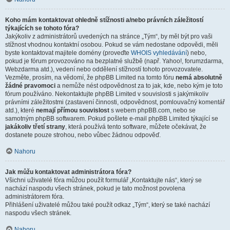
Koho mám kontaktovat ohledně stížnosti a/nebo právních záležitostí
týkajících se tohoto fóra?
Jakýkoliv z administrátorů uvedených na stránce „Tým“, by měl být pro vaši
stížnost vhodnou kontaktní osobou. Pokud se vám nedostane odpovědi, měli
byste kontaktovat majitele domény (proveďte
WHOIS vyhledávání
) nebo,
pokud je fórum provozováno na bezplatné službě (např. Yahoo!, forumzdarma,
Webzdarma atd.), vedení nebo oddělení stížností tohoto provozovatele.
Vezměte, prosím, na vědomí, že phpBB Limited na tomto fóru
nemá absolutně
žádné pravomoci
a nemůže nést odpovědnost za to jak, kde, nebo kým je toto
fórum používáno. Nekontaktujte phpBB Limited v souvislosti s jakýmikoliv
právními záležitostmi (zastavení činnosti, odpovědnost, pomlouvačný komentář
atd.), které
nemají přímou souvislost
s webem phpBB.com, nebo se
samotným phpBB softwarem. Pokud pošlete e-mail phpBB Limited týkající se
jakákoliv třetí strany
, která používá tento software, můžete očekávat, že
dostanete pouze strohou, nebo vůbec žádnou odpověď.
Nahoru
Jak můžu kontaktovat administrátora fóra?
Všichni uživatelé fóra můžou použít formulář „Kontaktujte nás“, který se
nachází naspodu všech stránek, pokud je tato možnost povolena
administrátorem fóra.
Přihlášení uživatelé můžou také použít odkaz „Tým“, který se také nachází
naspodu všech stránek.
Nahoru