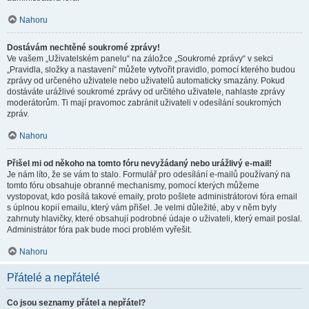
Nahoru
Dostávám nechtěné soukromé zprávy!
Ve vašem „Uživatelském panelu“ na záložce „Soukromé zprávy“ v sekci
„Pravidla, složky a nastavení“ můžete vytvořit pravidlo, pomocí kterého budou
zprávy od určeného uživatele nebo uživatelů automaticky smazány. Pokud
dostáváte urážlivé soukromé zprávy od určitého uživatele, nahlaste zprávy
moderátorům. Ti mají pravomoc zabránit uživateli v odesílání soukromých
zpráv.
Nahoru
Přišel mi od někoho na tomto fóru nevyžádaný nebo urážlivý e-mail!
Je nám líto, že se vám to stalo. Formulář pro odesílání e-mailů používaný na
tomto fóru obsahuje obranné mechanismy, pomocí kterých můžeme
vystopovat, kdo posílá takové emaily, proto pošlete administrátorovi fóra email
s úplnou kopií emailu, který vám přišel. Je velmi důležité, aby v něm byly
zahrnuty hlavičky, které obsahují podrobné údaje o uživateli, který email poslal.
Administrátor fóra pak bude moci problém vyřešit.
Nahoru
Přátelé a nepřátelé
Co jsou seznamy přátel a nepřátel?