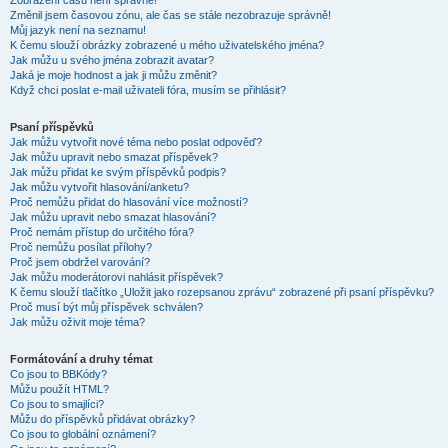
Zobrazení časů není správné!
Změnil jsem časovou zónu, ale čas se stále nezobrazuje správně!
Můj jazyk není na seznamu!
K čemu slouží obrázky zobrazené u mého uživatelského jména?
Jak můžu u svého jména zobrazit avatar?
Jaká je moje hodnost a jak ji můžu změnit?
Když chci poslat e-mail uživateli fóra, musím se přihlásit?
Psaní příspěvků
Jak můžu vytvořit nové téma nebo poslat odpověď?
Jak můžu upravit nebo smazat příspěvek?
Jak můžu přidat ke svým příspěvků podpis?
Jak můžu vytvořit hlasování/anketu?
Proč nemůžu přidat do hlasování více možností?
Jak můžu upravit nebo smazat hlasování?
Proč nemám přístup do určitého fóra?
Proč nemůžu posílat přílohy?
Proč jsem obdržel varování?
Jak můžu moderátorovi nahlásit příspěvek?
K čemu slouží tlačítko „Uložit jako rozepsanou zprávu“ zobrazené při psaní příspěvku?
Proč musí být můj příspěvek schválen?
Jak můžu oživit moje téma?
Formátování a druhy témat
Co jsou to BBKódy?
Můžu použít HTML?
Co jsou to smajlíci?
Můžu do příspěvků přidávat obrázky?
Co jsou to globální oznámení?