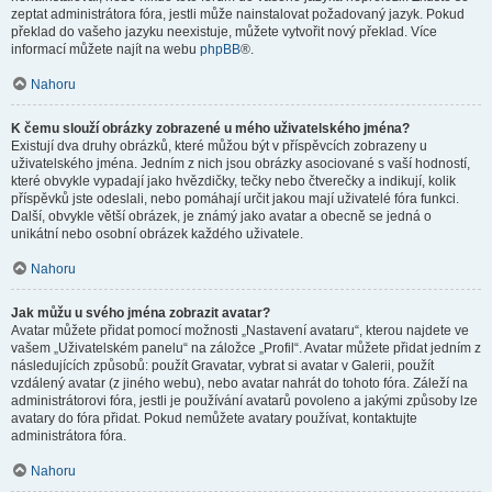
zeptat administrátora fóra, jestli může nainstalovat požadovaný jazyk. Pokud
překlad do vašeho jazyku neexistuje, můžete vytvořit nový překlad. Více
informací můžete najít na webu
phpBB
®.
Nahoru
K čemu slouží obrázky zobrazené u mého uživatelského jména?
Existují dva druhy obrázků, které můžou být v příspěvcích zobrazeny u
uživatelského jména. Jedním z nich jsou obrázky asociované s vaší hodností,
které obvykle vypadají jako hvězdičky, tečky nebo čtverečky a indikují, kolik
příspěvků jste odeslali, nebo pomáhají určit jakou mají uživatelé fóra funkci.
Další, obvykle větší obrázek, je známý jako avatar a obecně se jedná o
unikátní nebo osobní obrázek každého uživatele.
Nahoru
Jak můžu u svého jména zobrazit avatar?
Avatar můžete přidat pomocí možnosti „Nastavení avataru“, kterou najdete ve
vašem „Uživatelském panelu“ na záložce „Profil“. Avatar můžete přidat jedním z
následujících způsobů: použít Gravatar, vybrat si avatar v Galerii, použít
vzdálený avatar (z jiného webu), nebo avatar nahrát do tohoto fóra. Záleží na
administrátorovi fóra, jestli je používání avatarů povoleno a jakými způsoby lze
avatary do fóra přidat. Pokud nemůžete avatary používat, kontaktujte
administrátora fóra.
Nahoru