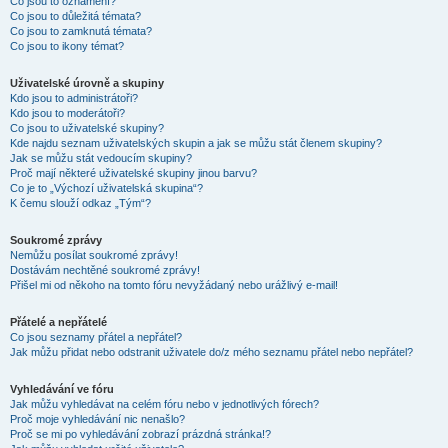
Co jsou to oznámení?
Co jsou to důležitá témata?
Co jsou to zamknutá témata?
Co jsou to ikony témat?
Uživatelské úrovně a skupiny
Kdo jsou to administrátoři?
Kdo jsou to moderátoři?
Co jsou to uživatelské skupiny?
Kde najdu seznam uživatelských skupin a jak se můžu stát členem skupiny?
Jak se můžu stát vedoucím skupiny?
Proč mají některé uživatelské skupiny jinou barvu?
Co je to „Výchozí uživatelská skupina“?
K čemu slouží odkaz „Tým“?
Soukromé zprávy
Nemůžu posílat soukromé zprávy!
Dostávám nechtěné soukromé zprávy!
Přišel mi od někoho na tomto fóru nevyžádaný nebo urážlivý e-mail!
Přátelé a nepřátelé
Co jsou seznamy přátel a nepřátel?
Jak můžu přidat nebo odstranit uživatele do/z mého seznamu přátel nebo nepřátel?
Vyhledávání ve fóru
Jak můžu vyhledávat na celém fóru nebo v jednotlivých fórech?
Proč moje vyhledávání nic nenašlo?
Proč se mi po vyhledávání zobrazí prázdná stránka!?