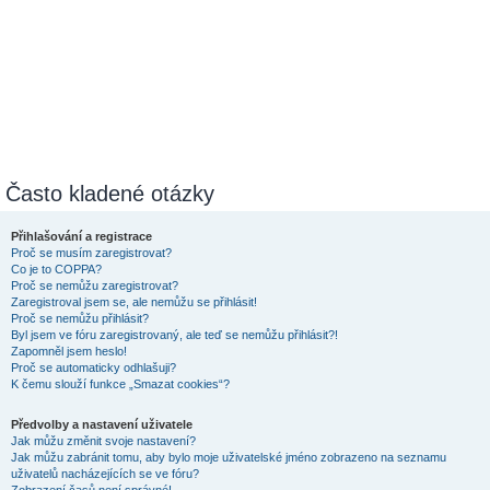
Často kladené otázky
Přihlašování a registrace
Proč se musím zaregistrovat?
Co je to COPPA?
Proč se nemůžu zaregistrovat?
Zaregistroval jsem se, ale nemůžu se přihlásit!
Proč se nemůžu přihlásit?
Byl jsem ve fóru zaregistrovaný, ale teď se nemůžu přihlásit?!
Zapomněl jsem heslo!
Proč se automaticky odhlašuji?
K čemu slouží funkce „Smazat cookies“?
Předvolby a nastavení uživatele
Jak můžu změnit svoje nastavení?
Jak můžu zabránit tomu, aby bylo moje uživatelské jméno zobrazeno na seznamu
uživatelů nacházejících se ve fóru?