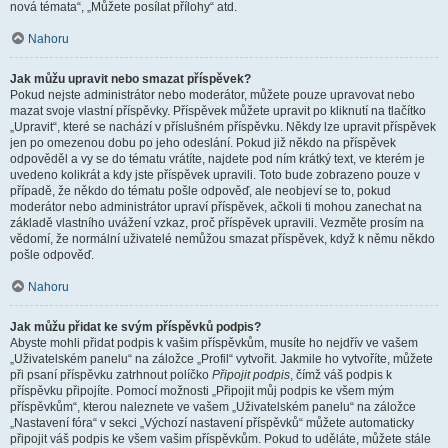
nová témata“, „Můžete posílat přílohy“ atd.
Nahoru
Jak můžu upravit nebo smazat příspěvek?
Pokud nejste administrátor nebo moderátor, můžete pouze upravovat nebo
mazat svoje vlastní příspěvky. Příspěvek můžete upravit po kliknutí na tlačítko
„Upravit“, které se nachází v příslušném příspěvku. Někdy lze upravit příspěvek
jen po omezenou dobu po jeho odeslání. Pokud již někdo na příspěvek
odpověděl a vy se do tématu vrátíte, najdete pod ním krátký text, ve kterém je
uvedeno kolikrát a kdy jste příspěvek upravili. Toto bude zobrazeno pouze v
případě, že někdo do tématu pošle odpověď, ale neobjeví se to, pokud
moderátor nebo administrátor upraví příspěvek, ačkoli ti mohou zanechat na
základě vlastního uvážení vzkaz, proč příspěvek upravili. Vezměte prosím na
vědomí, že normální uživatelé nemůžou smazat příspěvek, když k němu někdo
pošle odpověď.
Nahoru
Jak můžu přidat ke svým příspěvků podpis?
Abyste mohli přidat podpis k vašim příspěvkům, musíte ho nejdřív ve vašem
„Uživatelském panelu“ na záložce „Profil“ vytvořit. Jakmile ho vytvoříte, můžete
při psaní příspěvku zatrhnout políčko
Připojit podpis
, čímž váš podpis k
příspěvku připojíte. Pomocí možnosti „Připojit můj podpis ke všem mým
příspěvkům“, kterou naleznete ve vašem „Uživatelském panelu“ na záložce
„Nastavení fóra“ v sekci „Výchozí nastavení příspěvků“ můžete automaticky
připojit váš podpis ke všem vašim příspěvkům. Pokud to uděláte, můžete stále