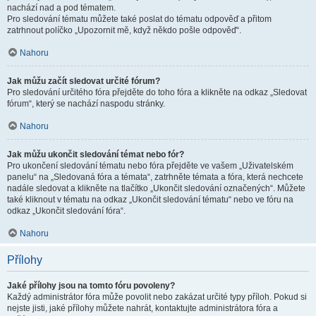
nachází nad a pod tématem.
Pro sledování tématu můžete také poslat do tématu odpověď a přitom
zatrhnout políčko „Upozornit mě, když někdo pošle odpověď“.
Nahoru
Jak můžu začít sledovat určité fórum?
Pro sledování určitého fóra přejděte do toho fóra a klikněte na odkaz „Sledovat
fórum“, který se nachází naspodu stránky.
Nahoru
Jak můžu ukončit sledování témat nebo fór?
Pro ukončení sledování tématu nebo fóra přejděte ve vašem „Uživatelském
panelu“ na „Sledovaná fóra a témata“, zatrhněte témata a fóra, která nechcete
nadále sledovat a klikněte na tlačítko „Ukončit sledování označených“. Můžete
také kliknout v tématu na odkaz „Ukončit sledování tématu“ nebo ve fóru na
odkaz „Ukončit sledování fóra“.
Nahoru
Přílohy
Jaké přílohy jsou na tomto fóru povoleny?
Každý administrátor fóra může povolit nebo zakázat určité typy příloh. Pokud si
nejste jisti, jaké přílohy můžete nahrát, kontaktujte administrátora fóra a