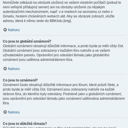
Nemůžete odkázat na obrázek uložený ve vašem vlastním počítači (pokud to
není veřejně přístupný server) ani na obrázky uložené za nějakým
autentizačním mechanizmem, např. v e-mailech na seznamu.cz nebo v
Gmailu, heslem chráněných webech atd. Aby se obrázek zobrazil, vložte
adresu, která k němu vede do BBKódu [img].
Nahoru
Co jsou to globální oznámení?
Globální oznámení obsahují důležité informace, a proto byste je měli vždy číst.
Globální oznámení jsou zobrazeny v každém fóru nahoře a ve vašem
uživatelském panelu. Oprávnění pro odeslání tématu jako globálního
oznámení jsou udělena administrátorem fóra.
Nahoru
Co jsou to oznámení?
Oznámení často obsahují důležité informace pro fórum, které právě čtete, a
proto byste je měli vždy číst. Oznámení jsou zobrazeny nahoře na každé
stránce fóra, do kterého byly odeslány. Podobně jako u globálních oznámení,
jsou oprávnění pro odeslání tématu jako oznámení udělována administrátorem
fóra.
Nahoru
Co jsou to důležitá témata?