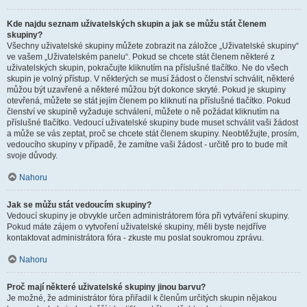
Kde najdu seznam uživatelských skupin a jak se můžu stát členem
skupiny?
Všechny uživatelské skupiny můžete zobrazit na záložce „Uživatelské skupiny“
ve vašem „Uživatelském panelu“. Pokud se chcete stát členem některé z
uživatelských skupin, pokračujte kliknutím na příslušné tlačítko. Ne do všech
skupin je volný přístup. V některých se musí žádost o členství schválit, některé
můžou být uzavřené a některé můžou být dokonce skryté. Pokud je skupiny
otevřená, můžete se stát jejím členem po kliknutí na příslušné tlačítko. Pokud
členství ve skupině vyžaduje schválení, můžete o ně požádat kliknutím na
příslušné tlačítko. Vedoucí uživatelské skupiny bude muset schválit vaši žádost
a může se vás zeptat, proč se chcete stát členem skupiny. Neobtěžujte, prosím,
vedoucího skupiny v případě, že zamítne vaši žádost - určitě pro to bude mít
svoje důvody.
Nahoru
Jak se můžu stát vedoucím skupiny?
Vedoucí skupiny je obvykle určen administrátorem fóra při vytváření skupiny.
Pokud máte zájem o vytvoření uživatelské skupiny, měli byste nejdříve
kontaktovat administrátora fóra - zkuste mu poslat soukromou zprávu.
Nahoru
Proč mají některé uživatelské skupiny jinou barvu?
Je možné, že administrátor fóra přiřadil k členům určitých skupin nějakou