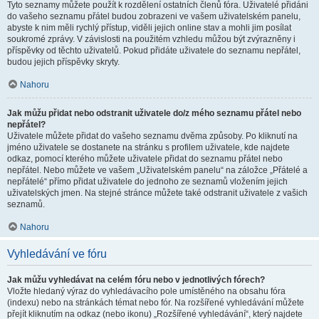
Tyto seznamy můžete použít k rozdělení ostatních členů fóra. Uživatelé přidáni
do vašeho seznamu přátel budou zobrazeni ve vašem uživatelském panelu,
abyste k nim měli rychlý přístup, viděli jejich online stav a mohli jim posílat
soukromé zprávy. V závislosti na použitém vzhledu můžou být zvýrazněny i
příspěvky od těchto uživatelů. Pokud přidáte uživatele do seznamu nepřátel,
budou jejich příspěvky skryty.
Nahoru
Jak můžu přidat nebo odstranit uživatele do/z mého seznamu přátel nebo
nepřátel?
Uživatele můžete přidat do vašeho seznamu dvěma způsoby. Po kliknutí na
jméno uživatele se dostanete na stránku s profilem uživatele, kde najdete
odkaz, pomocí kterého můžete uživatele přidat do seznamu přátel nebo
nepřátel. Nebo můžete ve vašem „Uživatelském panelu“ na záložce „Přátelé a
nepřátelé“ přímo přidat uživatele do jednoho ze seznamů vložením jejich
uživatelských jmen. Na stejné stránce můžete také odstranit uživatele z vašich
seznamů.
Nahoru
Vyhledávání ve fóru
Jak můžu vyhledávat na celém fóru nebo v jednotlivých fórech?
Vložte hledaný výraz do vyhledávacího pole umístěného na obsahu fóra
(indexu) nebo na stránkách témat nebo fór. Na rozšířené vyhledávání můžete
přejít kliknutím na odkaz (nebo ikonu) „Rozšířené vyhledávání“, který najdete