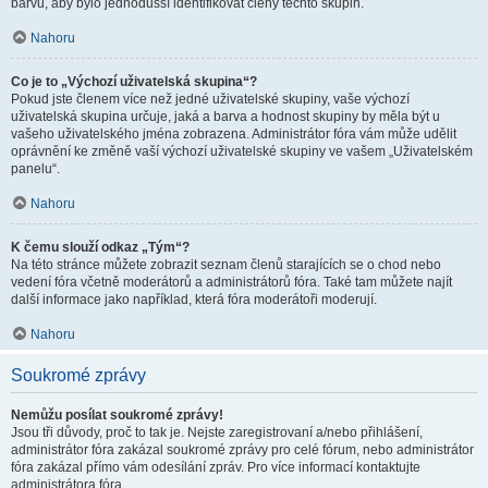
barvu, aby bylo jednodušší identifikovat členy těchto skupin.
Nahoru
Co je to „Výchozí uživatelská skupina“?
Pokud jste členem více než jedné uživatelské skupiny, vaše výchozí
uživatelská skupina určuje, jaká a barva a hodnost skupiny by měla být u
vašeho uživatelského jména zobrazena. Administrátor fóra vám může udělit
oprávnění ke změně vaší výchozí uživatelské skupiny ve vašem „Uživatelském
panelu“.
Nahoru
K čemu slouží odkaz „Tým“?
Na této stránce můžete zobrazit seznam členů starajících se o chod nebo
vedení fóra včetně moderátorů a administrátorů fóra. Také tam můžete najít
další informace jako například, která fóra moderátoři moderují.
Nahoru
Soukromé zprávy
Nemůžu posílat soukromé zprávy!
Jsou tři důvody, proč to tak je. Nejste zaregistrovaní a/nebo přihlášení,
administrátor fóra zakázal soukromé zprávy pro celé fórum, nebo administrátor
fóra zakázal přímo vám odesílání zpráv. Pro více informací kontaktujte
administrátora fóra.