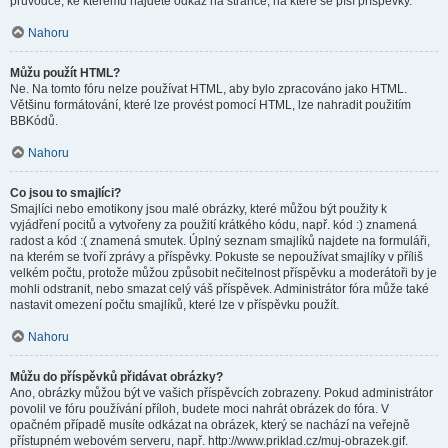
průvodce, ke kterému najdete odkaz na stránce, na které se píší příspěvky.
Nahoru
Můžu použít HTML?
Ne. Na tomto fóru nelze používat HTML, aby bylo zpracováno jako HTML.
Většinu formátování, které lze provést pomocí HTML, lze nahradit použitím
BBKódů.
Nahoru
Co jsou to smajlíci?
Smajlíci nebo emotikony jsou malé obrázky, které můžou být použity k
vyjádření pocitů a vytvořeny za použití krátkého kódu, např. kód :) znamená
radost a kód :( znamená smutek. Úplný seznam smajlíků najdete na formuláři,
na kterém se tvoří zprávy a příspěvky. Pokuste se nepoužívat smajlíky v příliš
velkém počtu, protože můžou způsobit nečitelnost příspěvku a moderátoři by je
mohli odstranit, nebo smazat celý váš příspěvek. Administrátor fóra může také
nastavit omezení počtu smajlíků, které lze v příspěvku použít.
Nahoru
Můžu do příspěvků přidávat obrázky?
Ano, obrázky můžou být ve vašich příspěvcích zobrazeny. Pokud administrátor
povolil ve fóru používání příloh, budete moci nahrát obrázek do fóra. V
opačném případě musíte odkázat na obrázek, který se nachází na veřejně
přístupném webovém serveru, např. http://www.priklad.cz/muj-obrazek.gif.