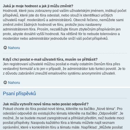
Jaká je moje hodnost a jak ji můžu změnit?
Hodnosti, které jsou zobrazeny pod vaším uživatelským jménem, indikují počet
příspěvků, které jste do fóra odeslali, nebo slouží k identifikaci určitých
uživatelů např. moderátorů a administrátorů. Obecně řečeno, nemůžete sami
změnit znění žádných hodností ve fóru, protože jsou nastaveny
administrátorem fóra. Prosím, nezatěžujte fórum zbytečným přispíváním jen
proto, abyste dosáhli vyšší hodnosti. Na většině fór to nebude tolerováno a
moderátor nebo administrátor jednoduše sníží váš počet příspěvků.
Nahoru
Když chci poslat e-mail uživateli fóra, musím se přihlásit?
Jen registrovaní uživatelé můžou posílat e-maily ostatním členům fóra přes
vestavěný formulář a to jen v případě, že administrátor tuto funkci povolil. Je to
z důvodu zabránění zneužití emailového systému anonymními uživateli.
Nahoru
Psaní příspěvků
Jak můžu vytvořit nové téma nebo poslat odpověď?
Pokud chcete do fóra poslat nové téma, klikněte na tlačítko „Nové téma“. Pro
odeslání odpovědi do existujícího tématu klikněte na tlačítko „Odpovědět“. Je
možné, že se budete muset zaregistrovat a přihlásit předtím, než budete moci
posílat příspěvky. Naspodu každého fóra a tématu můžete najít seznam
oprávnění, které v konkrétním fóru a tématu máte. Například: „Můžete posílat