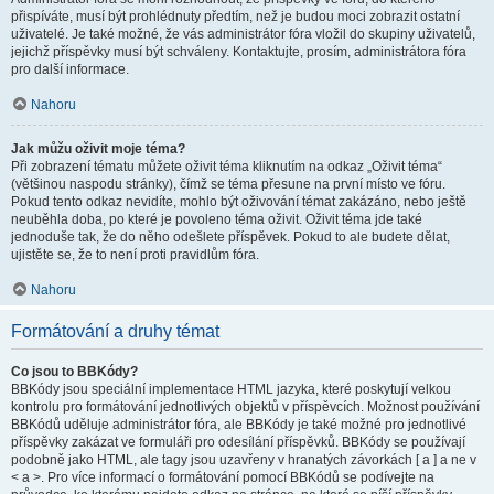
přispíváte, musí být prohlédnuty předtím, než je budou moci zobrazit ostatní
uživatelé. Je také možné, že vás administrátor fóra vložil do skupiny uživatelů,
jejichž příspěvky musí být schváleny. Kontaktujte, prosím, administrátora fóra
pro další informace.
Nahoru
Jak můžu oživit moje téma?
Při zobrazení tématu můžete oživit téma kliknutím na odkaz „Oživit téma“
(většinou naspodu stránky), čímž se téma přesune na první místo ve fóru.
Pokud tento odkaz nevidíte, mohlo být oživování témat zakázáno, nebo ještě
neuběhla doba, po které je povoleno téma oživit. Oživit téma jde také
jednoduše tak, že do něho odešlete příspěvek. Pokud to ale budete dělat,
ujistěte se, že to není proti pravidlům fóra.
Nahoru
Formátování a druhy témat
Co jsou to BBKódy?
BBKódy jsou speciální implementace HTML jazyka, které poskytují velkou
kontrolu pro formátování jednotlivých objektů v příspěvcích. Možnost používání
BBKódů uděluje administrátor fóra, ale BBKódy je také možné pro jednotlivé
příspěvky zakázat ve formuláři pro odesílání příspěvků. BBKódy se používají
podobně jako HTML, ale tagy jsou uzavřeny v hranatých závorkách [ a ] a ne v
< a >. Pro více informací o formátování pomocí BBKódů se podívejte na