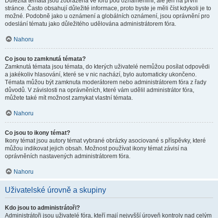
Důležitá témata jsou zobrazena ve fóru pod oznámeními, ale jen na první
stránce. Často obsahují důležité informace, proto byste je měli číst kdykoli je to
možné. Podobně jako u oznámení a globálních oznámení, jsou oprávnění pro
odeslání tématu jako důležitého udělována administrátorem fóra.
Nahoru
Co jsou to zamknutá témata?
Zamknutá témata jsou témata, do kterých uživatelé nemůžou posílat odpovědi
a jakékoliv hlasování, které se v nic nachází, bylo automaticky ukončeno.
Témata můžou být zamknuta moderátorem nebo administrátorem fóra z řady
důvodů. V závislosti na oprávněních, které vám udělil administrátor fóra,
můžete také mít možnost zamykat vlastní témata.
Nahoru
Co jsou to ikony témat?
Ikony témat jsou autory témat vybrané obrázky asociované s příspěvky, které
můžou indikovat jejich obsah. Možnost používat ikony témat závisí na
oprávněních nastavených administrátorem fóra.
Nahoru
Uživatelské úrovně a skupiny
Kdo jsou to administrátoři?
Administrátoři jsou uživatelé fóra, kteří mají nejvyšší úroveň kontroly nad celým