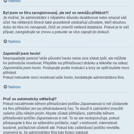
Nahoru
Byl jsem ve fóru zaregistrovaný, ale teď se nemůžu přihlásit?!
Je možné, že administrátor z nějakého důvodu deaktivoval nebo smazal váš
účet. Na některých fórech také pravidelně odstraňují uživatele, kteří dlouhou
dobu do fóra nic nenapsali, čímž se zmenší velikost databáze. Pokud je to váš
případ, zaregistrujte se znovu a pokuste se více zapojit do diskuzí.
Nahoru
Zapomněl jsem heslo!
Nepropadejte panice! Vaše původní heslo nelze sice získat zpět, ale můžete
ho jednoduše resetovat. Přejděte na přihlašovací stránku a klikněte na odkaz
Zapomněl/a jsem heslo
. Postupujte podle instrukcí a brzy se opět budete moci
přihlásit.
Pokud nebudete moci resetovat vaše heslo, kontaktujte administrátora fóra.
Nahoru
Proč se automaticky odhlašuji?
Pokud nezatrhnete během přihlašování políčko
Zapamatovat si mě
zůstanete
na fóru přihlášen jen po přednastavený čas. To slouží k zabránění zneužití
vašeho účtu někým jiným. Abyste zůstali přihlášeni, zatrhněte během
přihlašování políčko
Zapamatovat si mě
. To se ale nedoporučuje, pokud
přistupujete k fóru ze sdíleného počítače, např. v knihovně, internetové
kavárně, počítačové učebně atd. Pokud toto zaškrtávací políčko nevidíte,
znamená to, že administrátor fóra tuto funkci zakázal.