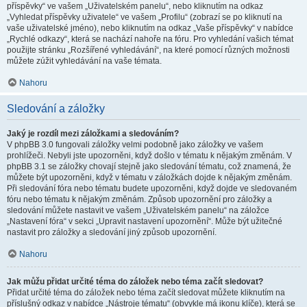
příspěvky“ ve vašem „Uživatelském panelu“, nebo kliknutím na odkaz
„Vyhledat příspěvky uživatele“ ve vašem „Profilu“ (zobrazí se po kliknutí na
vaše uživatelské jméno), nebo kliknutím na odkaz „Vaše příspěvky“ v nabídce
„Rychlé odkazy“, která se nachází nahoře na fóru. Pro vyhledání vašich témat
použijte stránku „Rozšířené vyhledávání“, na které pomocí různých možnosti
můžete zúžit vyhledávání na vaše témata.
Nahoru
Sledování a záložky
Jaký je rozdíl mezi záložkami a sledováním?
V phpBB 3.0 fungovali záložky velmi podobně jako záložky ve vašem
prohlížeči. Nebyli jste upozorněni, když došlo v tématu k nějakým změnám. V
phpBB 3.1 se záložky chovají stejně jako sledování tématu, což znamená, že
můžete být upozorněni, když v tématu v záložkách dojde k nějakým změnám.
Při sledování fóra nebo tématu budete upozorněni, když dojde ve sledovaném
fóru nebo tématu k nějakým změnám. Způsob upozornění pro záložky a
sledování můžete nastavit ve vašem „Uživatelském panelu“ na záložce
„Nastavení fóra“ v sekci „Upravit nastavení upozornění“. Může být užitečné
nastavit pro záložky a sledování jiný způsob upozornění.
Nahoru
Jak můžu přidat určité téma do záložek nebo téma začít sledovat?
Přidat určité téma do záložek nebo téma začít sledovat můžete kliknutím na
příslušný odkaz v nabídce „Nástroje tématu“ (obvykle má ikonu klíče), která se