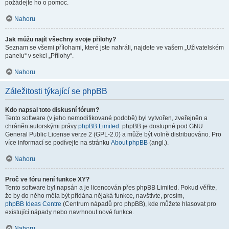
požádejte ho o pomoc.
Nahoru
Jak můžu najít všechny svoje přílohy?
Seznam se všemi přílohami, které jste nahráli, najdete ve vašem „Uživatelském
panelu“ v sekci „Přílohy“.
Nahoru
Záležitosti týkající se phpBB
Kdo napsal toto diskusní fórum?
Tento software (v jeho nemodifikované podobě) byl vytvořen, zveřejněn a
chráněn autorskými právy
phpBB Limited
. phpBB je dostupné pod GNU
General Public License verze 2 (GPL-2.0) a může být volně distribuováno. Pro
více informací se podívejte na stránku
About phpBB
(angl.).
Nahoru
Proč ve fóru není funkce XY?
Tento software byl napsán a je licencován přes phpBB Limited. Pokud věříte,
že by do něho měla být přidána nějaká funkce, navštivte, prosím,
phpBB Ideas Centre
(Centrum nápadů pro phpBB), kde můžete hlasovat pro
existující nápady nebo navrhnout nové funkce.
Nahoru