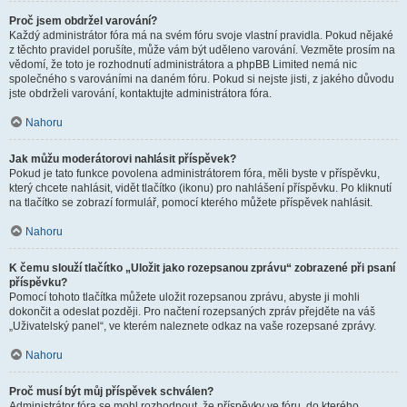
Proč jsem obdržel varování?
Každý administrátor fóra má na svém fóru svoje vlastní pravidla. Pokud nějaké
z těchto pravidel porušíte, může vám být uděleno varování. Vezměte prosím na
vědomí, že toto je rozhodnutí administrátora a phpBB Limited nemá nic
společného s varováními na daném fóru. Pokud si nejste jisti, z jakého důvodu
jste obdrželi varování, kontaktujte administrátora fóra.
Nahoru
Jak můžu moderátorovi nahlásit příspěvek?
Pokud je tato funkce povolena administrátorem fóra, měli byste v příspěvku,
který chcete nahlásit, vidět tlačítko (ikonu) pro nahlášení příspěvku. Po kliknutí
na tlačítko se zobrazí formulář, pomocí kterého můžete příspěvek nahlásit.
Nahoru
K čemu slouží tlačítko „Uložit jako rozepsanou zprávu“ zobrazené při psaní
příspěvku?
Pomocí tohoto tlačítka můžete uložit rozepsanou zprávu, abyste ji mohli
dokončit a odeslat později. Pro načtení rozepsaných zpráv přejděte na váš
„Uživatelský panel“, ve kterém naleznete odkaz na vaše rozepsané zprávy.
Nahoru
Proč musí být můj příspěvek schválen?
Administrátor fóra se mohl rozhodnout, že příspěvky ve fóru, do kterého