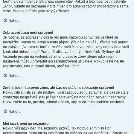
fóra“ najdete možnost
Skrýt můj online stav
. Pokud u této možnosti nastavíte
„Ano“, budete na seznamu viditelní jen pro administrátory, moderátory a sama
sebe. Budete počítán jako skrytý uživatel.
Nahoru
Zobrazení časů není správné!
Je možné, že zobrazený čas je pro jinou časovou zónu, než ve které se
nacházíte. Pokud se jedná o tento případ, přejděte na váš „Uživatelský panel“
na záložku „Nastavení fóra“ a změňte vaši časovou zónu, aby odpovídala vaší
konkrétní oblasti, např. Praha, Bratislava, Londýn, New York, Sydney atd.
Vezměte prosím na vědomí, že změnu časové zóny, stejně jako většinu
nastavení, můžou provádět jen zaregistrovaní uživatelé. Pokud ještě nejste
registrováni, toto je dobrý důvod, proč tak učinit.
Nahoru
Změnil jsem časovou zónu, ale čas se stále nezobrazuje správně!
Pokud jste si jisti, že jste nastavili vaši časovou zónu správně, ale čas se stále
zobrazuje nesprávně, pak je čas nastavený na hodinách serveru nesprávný.
Upozorněte na to, prosím, administrátora, aby mohl tento problém odstranit.
Nahoru
Můj jazyk není na seznamu!
Pokud váš jazyk není na seznamu jazyků, tak ho buď administrátor
nenainstaloval, nebo nikdo toto fórum do vašeho jazyka nepřeložil. Zkuste se