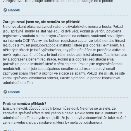
zaregistrovat. Kontaktujte administrátora fóra a požádejte ho o pomoc.
Nahoru
Zaregistroval jsem se, ale nemůžu se přihlásit!
Nejdříve zkontrolujte správnost vašeho uživatelského jména a hesla. Pokud
jsou správné, mohly se stát následující dvě věci. Pokud je ve fóru povolena
registrace v souladu s americkým zákonem na ochranu soukromí nezletilých
na internetu COPPA a vy jste během registrace zadali, že ještě nemáte třináct
let, budete muset postupovat podle instrukcí, které jste obdrželi e-mailem. Na
některých fórech je také vyžadováno, aby před přihlášením proběhla aktivace
nově registrovaného účtu a to buď vámi, nebo administrátorem. Tato informace
byla zobrazena během registrace. Pokud jste obdrželi registrační email,
pokračujte podle instrukcí, které v něm najdete. Pokud jste registrační email
neobdrželi, mohli jste zadat špatnou emailovou adresu, nebo byl email
zachycen spam filtrem a skončil ve složce se spamy. Pokud jste si jistí, že jste
zadali správnou emailovou adresu, zkuste s prosbou o pomoc kontaktovat
administrátora fóra.
Nahoru
Proč se nemůžu přihlásit?
Existuje několik důvodů, proč k tomu může dojít. Nejdříve se ujistěte, že
zadáváte správné uživatelské jméno a heslo. Pokud tomu tak je, kontaktujte
administrátora fóra, abyste se ujistili, že jste nebyli zabanováni. Je také možné,
že je na webu chyba v nastavení, která by měla být odstraněna.