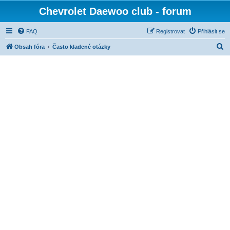
Chevrolet Daewoo club - forum
FAQ
Registrovat
Přihlásit se
H
Obsah fóra
Často kladené otázky
l
e
d
a
t