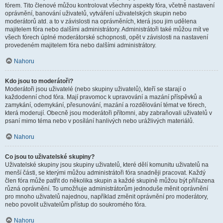
fórem. Tito členové můžou kontrolovat všechny aspekty fóra, včetně nastavení
oprávnění, banování uživatelů, vytváření uživatelských skupin nebo
moderátorů atd. a to v závislosti na oprávněních, která jsou jim udělena
majitelem fóra nebo dalšími administrátory. Administrátoři také můžou mít ve
všech fórech úplné moderátorské schopnosti, opět v závislosti na nastavení
provedeném majitelem fóra nebo dalšími administrátory.
Nahoru
Kdo jsou to moderátoři?
Moderátoři jsou uživatelé (nebo skupiny uživatelů), kteří se starají o
každodenní chod fóra. Mají pravomoc k upravování a mazání příspěvků a
zamykání, odemykání, přesunování, mazání a rozdělování témat ve fórech,
která moderují. Obecně jsou moderátoři přítomni, aby zabraňovali uživatelů v
psaní mimo téma nebo v posílání hanlivých nebo urážlivých materiálů.
Nahoru
Co jsou to uživatelské skupiny?
Uživatelské skupiny jsou skupiny uživatelů, které dělí komunitu uživatelů na
menší části, se kterými můžou administrátoři fóra snadněji pracovat. Každý
člen fóra může patřit do několika skupin a každé skupině můžou být přiřazena
různá oprávnění. To umožňuje administrátorům jednoduše měnit oprávnění
pro mnoho uživatelů najednou, například změnit oprávnění pro moderátory,
nebo povolit uživatelům přístup do soukromého fóra.
Nahoru