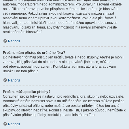
autorem, moderátorem nebo administrátorem. Pro úpravu hlasování klikněte
na tlačítko pro úpravu prvního příspěvku v tématu, ke kterému je hlasování
vždy připojeno. Pokud zatím nikdo nehlasoval, uživatelé můžou smazat
hlasování nebo v něm upravit jakoukoliv možnost. Pokud ale již uživatelé
hlasovali, jen administrátoři nebo moderátoři můžou upravit nebo smazat
hlasování. To zabrání tomu, aby byly možnosti hlasování změněny v ještě
neukončeném hlasování.
Nahoru
Proč nemám přístup do určitého fóra?
Do některých fór mají přístup jen určití uživatelé nebo skupiny. Abyste je mohli
zobrazit, číst, přispívat do nich nebo v nich provádět jiné akce, můžete
potřebovat speciální oprávnění. Kontaktujte administrátora fóra, aby vám
umožnil do fóra přístup.
Nahoru
Proč nemůžu posílat přílohy?
Oprávnění pro přílohy se nastavují pro jednotlivá fóra, skupiny nebo uživatele.
Administrátor fóra nemusel povolit do určitého fóra, do kterého můžete posílat
příspěvky, přidávat přílohy, nebo možná, že posílat přílohy můžou jen určité
skupiny, do kterých nepatříte. Pokud si nejste jisti, z jakého důvodu nemůžete k
příspěvkům přidávat přílohy, kontaktujte administrátora fóra.
Nahoru