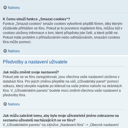
Nahoru
K čemu slouží funkce „Smazat cookies“?
Funkce „Smazat cookies“ smaže cookies vytvořené phpBB fórem, díky kterým
zůstáváte přihlášen ve fóru. Pokud je to povoleno majitelem fóra, můžou být v
cookies uloženy informace o tom, které příspěvky jste četli, a které ještě ne.
Pokud máte problém s přihlašováním nebo odhlašováním, smazání cookies
fóra může pomoci.
Nahoru
Předvolby a nastavení uživatele
Jak můžu změnit svoje nastavení?
Pokud jste se ve fóru zaregistrovali, jsou všechna vaše nastavení uložena v
databázi fóra. Pro jejich změnu přejděte na váš „Uživatelský panel“ pomocí
odkazu, který obvykle najdete po kliknutí na vaše jméno nahoře na stránkách
fóra. V „Uživatelském panelu“ budete moci změnit všechna vaše nastavení a
předvolby fóra.
Nahoru
Jak můžu zabránit tomu, aby bylo moje uživatelské jméno zobrazeno na
seznamu uživatelů nacházejících se ve fóru?
V „Uživatelském panelu“ na záložce „Nastavení fóra“ -> „Obecné nastavení