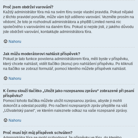
Proč jsem obdržel varování?
Každý administrátor fóra má na svém fóru svoje vlastní pravidla. Pokud nějaké
z těchto pravidel porušíte, může vám být uděleno varování. Vezměte prosím na
vědomí, že toto je rozhodnutí administrátora a phpBB Limited nemá nic
společného s varováními na daném fóru. Pokud si nejste jisti, z jakého důvodu
jste obdrželi varování, kontaktujte administrátora fóra.
Nahoru
Jak můžu moderátorovi nahlásit příspěvek?
Pokud je tato funkce povolena administrátorem fóra, měli byste v příspěvku,
který chcete nahlásit, vidět tlačítko (ikonu) pro nahlášení příspěvku. Po kliknutí
na tlačítko se zobrazí formulář, pomocí kterého můžete příspěvek nahlásit.
Nahoru
K čemu slouží tlačítko „Uložit jako rozepsanou zprávu“ zobrazené při psaní
příspěvku?
Pomocí tohoto tlačítka můžete uložit rozepsanou zprávu, abyste ji mohli
dokončit a odeslat později. Pro načtení rozepsaných zpráv přejděte na váš
„Uživatelský panel“, ve kterém naleznete odkaz na vaše rozepsané zprávy.
Nahoru
Proč musí být můj příspěvek schválen?
Administrátor fóra se mohl rozhodnout, že příspěvky ve fóru, do kterého