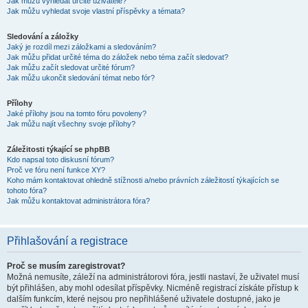
Jak můžu vyhledat určité uživatele?
Jak můžu vyhledat svoje vlastní příspěvky a témata?
Sledování a záložky
Jaký je rozdíl mezi záložkami a sledováním?
Jak můžu přidat určité téma do záložek nebo téma začít sledovat?
Jak můžu začít sledovat určité fórum?
Jak můžu ukončit sledování témat nebo fór?
Přílohy
Jaké přílohy jsou na tomto fóru povoleny?
Jak můžu najít všechny svoje přílohy?
Záležitosti týkající se phpBB
Kdo napsal toto diskusní fórum?
Proč ve fóru není funkce XY?
Koho mám kontaktovat ohledně stížnosti a/nebo právních záležitostí týkajících se
tohoto fóra?
Jak můžu kontaktovat administrátora fóra?
Přihlašování a registrace
Proč se musím zaregistrovat?
Možná nemusíte, záleží na administrátorovi fóra, jestli nastaví, že uživatel musí
být přihlášen, aby mohl odesílat příspěvky. Nicméně registrací získáte přístup k
dalším funkcím, které nejsou pro nepřihlášené uživatele dostupné, jako je