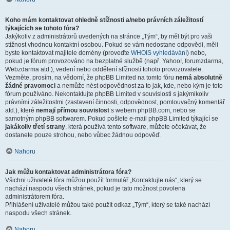
Koho mám kontaktovat ohledně stížnosti a/nebo právních záležitostí
týkajících se tohoto fóra?
Jakýkoliv z administrátorů uvedených na stránce „Tým“, by měl být pro vaši
stížnost vhodnou kontaktní osobou. Pokud se vám nedostane odpovědi, měli
byste kontaktovat majitele domény (proveďte
WHOIS vyhledávání
) nebo,
pokud je fórum provozováno na bezplatné službě (např. Yahoo!, forumzdarma,
Webzdarma atd.), vedení nebo oddělení stížností tohoto provozovatele.
Vezměte, prosím, na vědomí, že phpBB Limited na tomto fóru
nemá absolutně
žádné pravomoci
a nemůže nést odpovědnost za to jak, kde, nebo kým je toto
fórum používáno. Nekontaktujte phpBB Limited v souvislosti s jakýmikoliv
právními záležitostmi (zastavení činnosti, odpovědnost, pomlouvačný komentář
atd.), které
nemají přímou souvislost
s webem phpBB.com, nebo se
samotným phpBB softwarem. Pokud pošlete e-mail phpBB Limited týkající se
jakákoliv třetí strany
, která používá tento software, můžete očekávat, že
dostanete pouze strohou, nebo vůbec žádnou odpověď.
Nahoru
Jak můžu kontaktovat administrátora fóra?
Všichni uživatelé fóra můžou použít formulář „Kontaktujte nás“, který se
nachází naspodu všech stránek, pokud je tato možnost povolena
administrátorem fóra.
Přihlášení uživatelé můžou také použít odkaz „Tým“, který se také nachází
naspodu všech stránek.
Nahoru