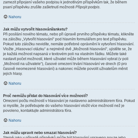
zamezit připojení vašeho podpisu k jednotlivým příspěvkům tak, že během
psaní příspěvku zrušíte zaškrtnutí možnosti
Připojit podpis
.
Nahoru
Jak můžu vytvořit hlasování/anketu?
Při posílání nového tématu, nebo při úpravě prvního příspěvku tématu, klikněte
na záložku „Vytvořit hlasování“ pod hlavním formulářem pro text příspěvku.
Pokud tuto záložku nevidíte, nemáte potřebné oprávnění k vytvoření hlasování.
Vložte „Hlasovací otázku“ a nejméně dvě „Možnosti hlasování“, ujistěte se, že
je každá možnost napsaná v textovém poli na vlastním řádku. Můžete také
nastavit počet možností, které uživatel může během hlasování vybrat (v poli
„Možností na uživatele“), časové omezení trvání hlasování ve dnech (0 pro
časově neomezené hlasování) a nakonec můžete povolit uživatelům měnit
jejich hlasy.
Nahoru
Proč nemůžu přidat do hlasování více možností?
Omezení počtu možností v hlasování je nastaveno administrátorem fóra. Pokud
si myslíte, že potřebujete do vašeho hlasování vložit více možností než je
povoleno, kontaktujte administrátora fóra.
Nahoru
Jak můžu upravit nebo smazat hlasování?
Stejně jako v případě příspěvků může být hlasování upraveno pouze jeho