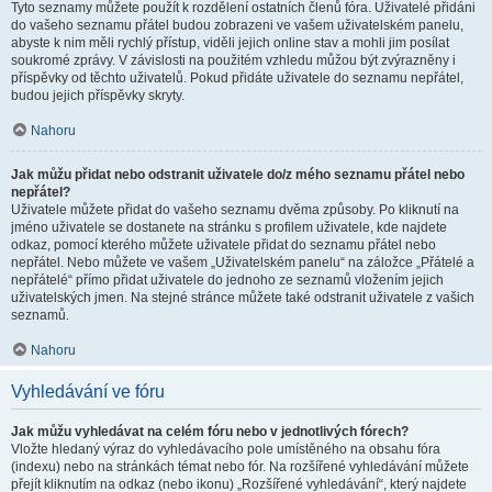
Tyto seznamy můžete použít k rozdělení ostatních členů fóra. Uživatelé přidáni
do vašeho seznamu přátel budou zobrazeni ve vašem uživatelském panelu,
abyste k nim měli rychlý přístup, viděli jejich online stav a mohli jim posílat
soukromé zprávy. V závislosti na použitém vzhledu můžou být zvýrazněny i
příspěvky od těchto uživatelů. Pokud přidáte uživatele do seznamu nepřátel,
budou jejich příspěvky skryty.
Nahoru
Jak můžu přidat nebo odstranit uživatele do/z mého seznamu přátel nebo
nepřátel?
Uživatele můžete přidat do vašeho seznamu dvěma způsoby. Po kliknutí na
jméno uživatele se dostanete na stránku s profilem uživatele, kde najdete
odkaz, pomocí kterého můžete uživatele přidat do seznamu přátel nebo
nepřátel. Nebo můžete ve vašem „Uživatelském panelu“ na záložce „Přátelé a
nepřátelé“ přímo přidat uživatele do jednoho ze seznamů vložením jejich
uživatelských jmen. Na stejné stránce můžete také odstranit uživatele z vašich
seznamů.
Nahoru
Vyhledávání ve fóru
Jak můžu vyhledávat na celém fóru nebo v jednotlivých fórech?
Vložte hledaný výraz do vyhledávacího pole umístěného na obsahu fóra
(indexu) nebo na stránkách témat nebo fór. Na rozšířené vyhledávání můžete
přejít kliknutím na odkaz (nebo ikonu) „Rozšířené vyhledávání“, který najdete