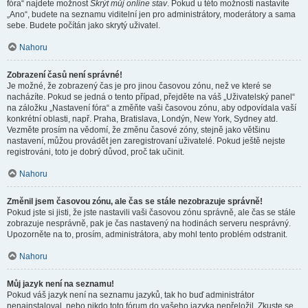
fóra“ najdete možnost
Skrýt můj online stav
. Pokud u této možnosti nastavíte
„Ano“, budete na seznamu viditelní jen pro administrátory, moderátory a sama
sebe. Budete počítán jako skrytý uživatel.
Nahoru
Zobrazení časů není správné!
Je možné, že zobrazený čas je pro jinou časovou zónu, než ve které se
nacházíte. Pokud se jedná o tento případ, přejděte na váš „Uživatelský panel“
na záložku „Nastavení fóra“ a změňte vaši časovou zónu, aby odpovídala vaší
konkrétní oblasti, např. Praha, Bratislava, Londýn, New York, Sydney atd.
Vezměte prosím na vědomí, že změnu časové zóny, stejně jako většinu
nastavení, můžou provádět jen zaregistrovaní uživatelé. Pokud ještě nejste
registrováni, toto je dobrý důvod, proč tak učinit.
Nahoru
Změnil jsem časovou zónu, ale čas se stále nezobrazuje správně!
Pokud jste si jisti, že jste nastavili vaši časovou zónu správně, ale čas se stále
zobrazuje nesprávně, pak je čas nastavený na hodinách serveru nesprávný.
Upozorněte na to, prosím, administrátora, aby mohl tento problém odstranit.
Nahoru
Můj jazyk není na seznamu!
Pokud váš jazyk není na seznamu jazyků, tak ho buď administrátor
nenainstaloval, nebo nikdo toto fórum do vašeho jazyka nepřeložil. Zkuste se