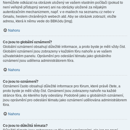
Nemůžete odkázat na obrázek uložený ve vašem vlastním počítači (pokud to
není veřejně přístupný server) ani na obrázky uložené za nějakým
autentizačním mechanizmem, např. v e-mailech na seznamu.cz nebo v
Gmailu, heslem chráněných webech atd. Aby se obrázek zobrazil, vložte
adresu, která k němu vede do BBKódu [img].
Nahoru
Co jsou to globální oznámení?
Globální oznámení obsahují důležité informace, a proto byste je měli vždy číst.
Globální oznámení jsou zobrazeny v každém fóru nahoře a ve vašem
uživatelském panelu. Oprávnění pro odeslání tématu jako globálního
oznámení jsou udělena administrátorem fóra.
Nahoru
Co jsou to oznámení?
Oznámení často obsahují důležité informace pro fórum, které právě čtete, a
proto byste je měli vždy číst. Oznámení jsou zobrazeny nahoře na každé
stránce fóra, do kterého byly odeslány. Podobně jako u globálních oznámení,
jsou oprávnění pro odeslání tématu jako oznámení udělována administrátorem
fóra.
Nahoru
Co jsou to důležitá témata?