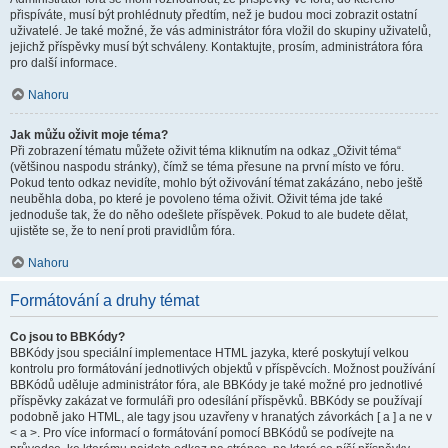
přispíváte, musí být prohlédnuty předtím, než je budou moci zobrazit ostatní
uživatelé. Je také možné, že vás administrátor fóra vložil do skupiny uživatelů,
jejichž příspěvky musí být schváleny. Kontaktujte, prosím, administrátora fóra
pro další informace.
Nahoru
Jak můžu oživit moje téma?
Při zobrazení tématu můžete oživit téma kliknutím na odkaz „Oživit téma“
(většinou naspodu stránky), čímž se téma přesune na první místo ve fóru.
Pokud tento odkaz nevidíte, mohlo být oživování témat zakázáno, nebo ještě
neuběhla doba, po které je povoleno téma oživit. Oživit téma jde také
jednoduše tak, že do něho odešlete příspěvek. Pokud to ale budete dělat,
ujistěte se, že to není proti pravidlům fóra.
Nahoru
Formátování a druhy témat
Co jsou to BBKódy?
BBKódy jsou speciální implementace HTML jazyka, které poskytují velkou
kontrolu pro formátování jednotlivých objektů v příspěvcích. Možnost používání
BBKódů uděluje administrátor fóra, ale BBKódy je také možné pro jednotlivé
příspěvky zakázat ve formuláři pro odesílání příspěvků. BBKódy se používají
podobně jako HTML, ale tagy jsou uzavřeny v hranatých závorkách [ a ] a ne v
< a >. Pro více informací o formátování pomocí BBKódů se podívejte na