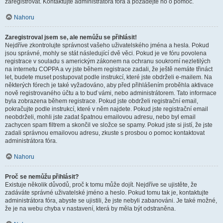
zaregistrovat. Kontaktujte administrátora fóra a požádejte ho o pomoc.
Nahoru
Zaregistroval jsem se, ale nemůžu se přihlásit!
Nejdříve zkontrolujte správnost vašeho uživatelského jména a hesla. Pokud
jsou správné, mohly se stát následující dvě věci. Pokud je ve fóru povolena
registrace v souladu s americkým zákonem na ochranu soukromí nezletilých
na internetu COPPA a vy jste během registrace zadali, že ještě nemáte třináct
let, budete muset postupovat podle instrukcí, které jste obdrželi e-mailem. Na
některých fórech je také vyžadováno, aby před přihlášením proběhla aktivace
nově registrovaného účtu a to buď vámi, nebo administrátorem. Tato informace
byla zobrazena během registrace. Pokud jste obdrželi registrační email,
pokračujte podle instrukcí, které v něm najdete. Pokud jste registrační email
neobdrželi, mohli jste zadat špatnou emailovou adresu, nebo byl email
zachycen spam filtrem a skončil ve složce se spamy. Pokud jste si jistí, že jste
zadali správnou emailovou adresu, zkuste s prosbou o pomoc kontaktovat
administrátora fóra.
Nahoru
Proč se nemůžu přihlásit?
Existuje několik důvodů, proč k tomu může dojít. Nejdříve se ujistěte, že
zadáváte správné uživatelské jméno a heslo. Pokud tomu tak je, kontaktujte
administrátora fóra, abyste se ujistili, že jste nebyli zabanováni. Je také možné,
že je na webu chyba v nastavení, která by měla být odstraněna.