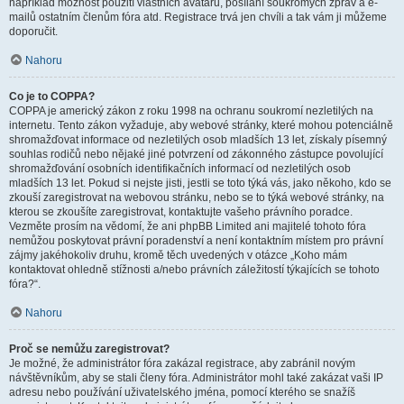
například možnost použití vlastních avatarů, posílání soukromých zpráv a e-
mailů ostatním členům fóra atd. Registrace trvá jen chvíli a tak vám ji můžeme
doporučit.
Nahoru
Co je to COPPA?
COPPA je americký zákon z roku 1998 na ochranu soukromí nezletilých na
internetu. Tento zákon vyžaduje, aby webové stránky, které mohou potenciálně
shromažďovat informace od nezletilých osob mladších 13 let, získaly písemný
souhlas rodičů nebo nějaké jiné potvrzení od zákonného zástupce povolující
shromažďování osobních identifikačních informací od nezletilých osob
mladších 13 let. Pokud si nejste jisti, jestli se toto týká vás, jako někoho, kdo se
zkouší zaregistrovat na webovou stránku, nebo se to týká webové stránky, na
kterou se zkoušíte zaregistrovat, kontaktujte vašeho právního poradce.
Vezměte prosím na vědomí, že ani phpBB Limited ani majitelé tohoto fóra
nemůžou poskytovat právní poradenství a není kontaktním místem pro právní
zájmy jakéhokoliv druhu, kromě těch uvedených v otázce „Koho mám
kontaktovat ohledně stížnosti a/nebo právních záležitostí týkajících se tohoto
fóra?“.
Nahoru
Proč se nemůžu zaregistrovat?
Je možné, že administrátor fóra zakázal registrace, aby zabránil novým
návštěvníkům, aby se stali členy fóra. Administrátor mohl také zakázat vaši IP
adresu nebo používání uživatelského jména, pomocí kterého se snažíš