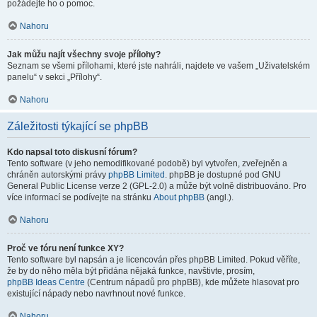
požádejte ho o pomoc.
Nahoru
Jak můžu najít všechny svoje přílohy?
Seznam se všemi přílohami, které jste nahráli, najdete ve vašem „Uživatelském
panelu“ v sekci „Přílohy“.
Nahoru
Záležitosti týkající se phpBB
Kdo napsal toto diskusní fórum?
Tento software (v jeho nemodifikované podobě) byl vytvořen, zveřejněn a
chráněn autorskými právy
phpBB Limited
. phpBB je dostupné pod GNU
General Public License verze 2 (GPL-2.0) a může být volně distribuováno. Pro
více informací se podívejte na stránku
About phpBB
(angl.).
Nahoru
Proč ve fóru není funkce XY?
Tento software byl napsán a je licencován přes phpBB Limited. Pokud věříte,
že by do něho měla být přidána nějaká funkce, navštivte, prosím,
phpBB Ideas Centre
(Centrum nápadů pro phpBB), kde můžete hlasovat pro
existující nápady nebo navrhnout nové funkce.
Nahoru