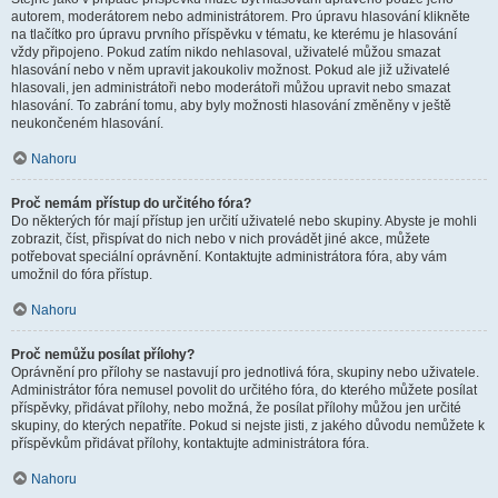
autorem, moderátorem nebo administrátorem. Pro úpravu hlasování klikněte
na tlačítko pro úpravu prvního příspěvku v tématu, ke kterému je hlasování
vždy připojeno. Pokud zatím nikdo nehlasoval, uživatelé můžou smazat
hlasování nebo v něm upravit jakoukoliv možnost. Pokud ale již uživatelé
hlasovali, jen administrátoři nebo moderátoři můžou upravit nebo smazat
hlasování. To zabrání tomu, aby byly možnosti hlasování změněny v ještě
neukončeném hlasování.
Nahoru
Proč nemám přístup do určitého fóra?
Do některých fór mají přístup jen určití uživatelé nebo skupiny. Abyste je mohli
zobrazit, číst, přispívat do nich nebo v nich provádět jiné akce, můžete
potřebovat speciální oprávnění. Kontaktujte administrátora fóra, aby vám
umožnil do fóra přístup.
Nahoru
Proč nemůžu posílat přílohy?
Oprávnění pro přílohy se nastavují pro jednotlivá fóra, skupiny nebo uživatele.
Administrátor fóra nemusel povolit do určitého fóra, do kterého můžete posílat
příspěvky, přidávat přílohy, nebo možná, že posílat přílohy můžou jen určité
skupiny, do kterých nepatříte. Pokud si nejste jisti, z jakého důvodu nemůžete k
příspěvkům přidávat přílohy, kontaktujte administrátora fóra.
Nahoru