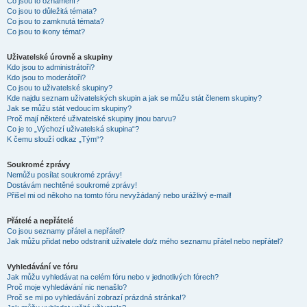
Co jsou to oznámení?
Co jsou to důležitá témata?
Co jsou to zamknutá témata?
Co jsou to ikony témat?
Uživatelské úrovně a skupiny
Kdo jsou to administrátoři?
Kdo jsou to moderátoři?
Co jsou to uživatelské skupiny?
Kde najdu seznam uživatelských skupin a jak se můžu stát členem skupiny?
Jak se můžu stát vedoucím skupiny?
Proč mají některé uživatelské skupiny jinou barvu?
Co je to „Výchozí uživatelská skupina“?
K čemu slouží odkaz „Tým“?
Soukromé zprávy
Nemůžu posílat soukromé zprávy!
Dostávám nechtěné soukromé zprávy!
Přišel mi od někoho na tomto fóru nevyžádaný nebo urážlivý e-mail!
Přátelé a nepřátelé
Co jsou seznamy přátel a nepřátel?
Jak můžu přidat nebo odstranit uživatele do/z mého seznamu přátel nebo nepřátel?
Vyhledávání ve fóru
Jak můžu vyhledávat na celém fóru nebo v jednotlivých fórech?
Proč moje vyhledávání nic nenašlo?
Proč se mi po vyhledávání zobrazí prázdná stránka!?