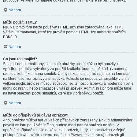
průvodce, ke kterému najdete odkaz na stránce, na které se píší příspěvky.
Nahoru
Můžu použít HTML?
Ne. Na tomto fóru nelze používat HTML, aby bylo zpracováno jako HTML.
Většinu formátování, které lze provést pomocí HTML, lze nahradit použitím
BBKódů.
Nahoru
Co jsou to smajlíci?
Smajlíci nebo emotikony jsou malé obrázky, které můžou být použity k
vyjádření pocitů a vytvořeny za použití krátkého kódu, např. kód :) znamená
radost a kód :( znamená smutek. Úplný seznam smajlíků najdete na formuláři,
na kterém se tvoří zprávy a příspěvky. Pokuste se nepoužívat smajlíky v příliš
velkém počtu, protože můžou způsobit nečitelnost příspěvku a moderátoři by je
mohli odstranit, nebo smazat celý váš příspěvek. Administrátor fóra může také
nastavit omezení počtu smajlíků, které lze v příspěvku použít.
Nahoru
Můžu do příspěvků přidávat obrázky?
Ano, obrázky můžou být ve vašich příspěvcích zobrazeny. Pokud administrátor
povolil ve fóru používání příloh, budete moci nahrát obrázek do fóra. V
opačném případě musíte odkázat na obrázek, který se nachází na veřejně
přístupném webovém serveru, např. http://www.priklad.cz/muj-obrazek.gif.