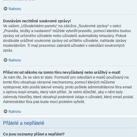
Nahoru
Dostávám nechtěné soukromé zprávy!
Ve vašem „Uživatelském panelu“ na záložce „Soukromé zprávy“ v sekci
„Pravidla, složky a nastavení“ můžete vytvořit pravidlo, pomocí kterého budou
zprávy od určeného uživatele nebo uživatelů automaticky smazány. Pokud
dostáváte urážlivé soukromé zprávy od určitého uživatele, nahlaste zprávy
moderátorům. Ti mají pravomoc zabránit uživateli v odesílání soukromých
zpráv.
Nahoru
Přišel mi od někoho na tomto fóru nevyžádaný nebo urážlivý e-mail!
Je nám líto, že se vám to stalo. Formulář pro odesílání e-mailů používaný na
tomto fóru obsahuje obranné mechanismy, pomocí kterých můžeme
vystopovat, kdo posílá takové emaily, proto pošlete administrátorovi fóra email
s úplnou kopií emailu, který vám přišel. Je velmi důležité, aby v něm byly
zahrnuty hlavičky, které obsahují podrobné údaje o uživateli, který email poslal.
Administrátor fóra pak bude moci problém vyřešit.
Nahoru
Přátelé a nepřátelé
Co jsou seznamy přátel a nepřátel?