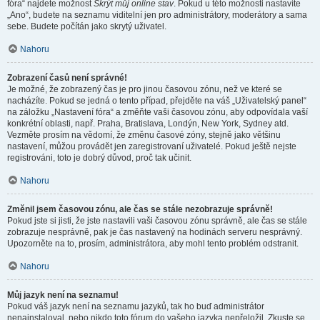
fóra“ najdete možnost
Skrýt můj online stav
. Pokud u této možnosti nastavíte
„Ano“, budete na seznamu viditelní jen pro administrátory, moderátory a sama
sebe. Budete počítán jako skrytý uživatel.
Nahoru
Zobrazení časů není správné!
Je možné, že zobrazený čas je pro jinou časovou zónu, než ve které se
nacházíte. Pokud se jedná o tento případ, přejděte na váš „Uživatelský panel“
na záložku „Nastavení fóra“ a změňte vaši časovou zónu, aby odpovídala vaší
konkrétní oblasti, např. Praha, Bratislava, Londýn, New York, Sydney atd.
Vezměte prosím na vědomí, že změnu časové zóny, stejně jako většinu
nastavení, můžou provádět jen zaregistrovaní uživatelé. Pokud ještě nejste
registrováni, toto je dobrý důvod, proč tak učinit.
Nahoru
Změnil jsem časovou zónu, ale čas se stále nezobrazuje správně!
Pokud jste si jisti, že jste nastavili vaši časovou zónu správně, ale čas se stále
zobrazuje nesprávně, pak je čas nastavený na hodinách serveru nesprávný.
Upozorněte na to, prosím, administrátora, aby mohl tento problém odstranit.
Nahoru
Můj jazyk není na seznamu!
Pokud váš jazyk není na seznamu jazyků, tak ho buď administrátor
nenainstaloval, nebo nikdo toto fórum do vašeho jazyka nepřeložil. Zkuste se