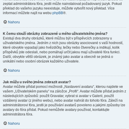
zeptat administrátora fóra, jestli může nainstalovat požadovaný jazyk. Pokud
překlad do vašeho jazyku neexistuje, můžete vytvořit nový překlad. Více
informací můžete najít na webu
phpBB
®.
Nahoru
K čemu slouží obrázky zobrazené u mého uživatelského jména?
Existují dva druhy obrázků, které můžou být v příspěvcích zobrazeny u
uživatelského jména. Jedním z nich jsou obrázky asociované s vaší hodností,
které obvykle vypadají jako hvězdičky, tečky nebo čtverečky a indikují, kolik
příspěvků jste odeslali, nebo pomáhají určit jakou mají uživatelé fóra funkci.
Další, obvykle větší obrázek, je známý jako avatar a obecně se jedná o
unikátní nebo osobní obrázek každého uživatele.
Nahoru
Jak můžu u svého jména zobrazit avatar?
Avatar můžete přidat pomocí možnosti „Nastavení avataru“, kterou najdete ve
vašem „Uživatelském panelu“ na záložce „Profil“. Avatar můžete přidat jedním z
následujících způsobů: použít Gravatar, vybrat si avatar v Galerii, použít
vzdálený avatar (z jiného webu), nebo avatar nahrát do tohoto fóra. Záleží na
administrátorovi fóra, jestli je používání avatarů povoleno a jakými způsoby lze
avatary do fóra přidat. Pokud nemůžete avatary používat, kontaktujte
administrátora fóra.
Nahoru