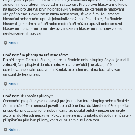
autorem, moderátorem nebo administrátorem. Pro úpravu hlasování klikněte
na tlačítko pro úpravu prvního příspěvku v tématu, ke kterému je hlasování
vždy připojeno. Pokud zatím nikdo nehlasoval, uživatelé můžou smazat
hlasování nebo v něm upravit jakoukoliv možnost. Pokud ale již uživatelé
hlasovali, jen administrátoři nebo moderátoři můžou upravit nebo smazat
hlasování. To zabrání tomu, aby byly možnosti hlasování změněny v ještě
neukončeném hlasování.
Nahoru
Proč nemám přístup do určitého fóra?
Do některých fór mají přístup jen určití uživatelé nebo skupiny. Abyste je mohli
zobrazit, číst, přispívat do nich nebo v nich provádět jiné akce, můžete
potřebovat speciální oprávnění. Kontaktujte administrátora fóra, aby vám
umožnil do fóra přístup.
Nahoru
Proč nemůžu posílat přílohy?
Oprávnění pro přílohy se nastavují pro jednotlivá fóra, skupiny nebo uživatele.
Administrátor fóra nemusel povolit do určitého fóra, do kterého můžete posílat
příspěvky, přidávat přílohy, nebo možná, že posílat přílohy můžou jen určité
skupiny, do kterých nepatříte. Pokud si nejste jisti, z jakého důvodu nemůžete k
příspěvkům přidávat přílohy, kontaktujte administrátora fóra.
Nahoru