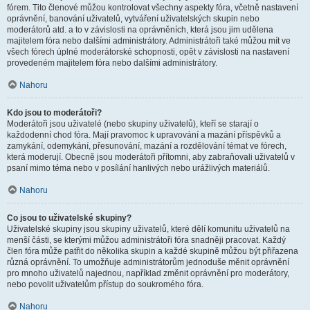
fórem. Tito členové můžou kontrolovat všechny aspekty fóra, včetně nastavení
oprávnění, banování uživatelů, vytváření uživatelských skupin nebo
moderátorů atd. a to v závislosti na oprávněních, která jsou jim udělena
majitelem fóra nebo dalšími administrátory. Administrátoři také můžou mít ve
všech fórech úplné moderátorské schopnosti, opět v závislosti na nastavení
provedeném majitelem fóra nebo dalšími administrátory.
Nahoru
Kdo jsou to moderátoři?
Moderátoři jsou uživatelé (nebo skupiny uživatelů), kteří se starají o
každodenní chod fóra. Mají pravomoc k upravování a mazání příspěvků a
zamykání, odemykání, přesunování, mazání a rozdělování témat ve fórech,
která moderují. Obecně jsou moderátoři přítomni, aby zabraňovali uživatelů v
psaní mimo téma nebo v posílání hanlivých nebo urážlivých materiálů.
Nahoru
Co jsou to uživatelské skupiny?
Uživatelské skupiny jsou skupiny uživatelů, které dělí komunitu uživatelů na
menší části, se kterými můžou administrátoři fóra snadněji pracovat. Každý
člen fóra může patřit do několika skupin a každé skupině můžou být přiřazena
různá oprávnění. To umožňuje administrátorům jednoduše měnit oprávnění
pro mnoho uživatelů najednou, například změnit oprávnění pro moderátory,
nebo povolit uživatelům přístup do soukromého fóra.
Nahoru