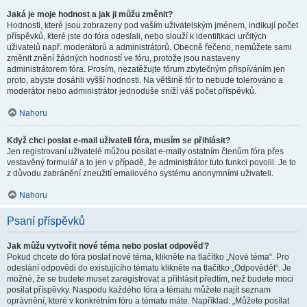
Jaká je moje hodnost a jak ji můžu změnit?
Hodnosti, které jsou zobrazeny pod vaším uživatelským jménem, indikují počet
příspěvků, které jste do fóra odeslali, nebo slouží k identifikaci určitých
uživatelů např. moderátorů a administrátorů. Obecně řečeno, nemůžete sami
změnit znění žádných hodností ve fóru, protože jsou nastaveny
administrátorem fóra. Prosím, nezatěžujte fórum zbytečným přispíváním jen
proto, abyste dosáhli vyšší hodnosti. Na většině fór to nebude tolerováno a
moderátor nebo administrátor jednoduše sníží váš počet příspěvků.
Nahoru
Když chci poslat e-mail uživateli fóra, musím se přihlásit?
Jen registrovaní uživatelé můžou posílat e-maily ostatním členům fóra přes
vestavěný formulář a to jen v případě, že administrátor tuto funkci povolil. Je to
z důvodu zabránění zneužití emailového systému anonymními uživateli.
Nahoru
Psaní příspěvků
Jak můžu vytvořit nové téma nebo poslat odpověď?
Pokud chcete do fóra poslat nové téma, klikněte na tlačítko „Nové téma“. Pro
odeslání odpovědi do existujícího tématu klikněte na tlačítko „Odpovědět“. Je
možné, že se budete muset zaregistrovat a přihlásit předtím, než budete moci
posílat příspěvky. Naspodu každého fóra a tématu můžete najít seznam
oprávnění, které v konkrétním fóru a tématu máte. Například: „Můžete posílat