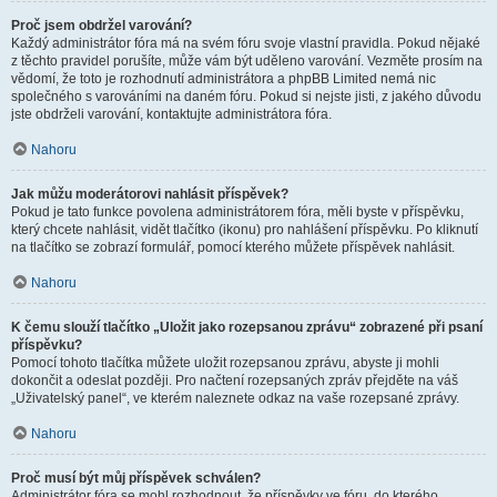
Proč jsem obdržel varování?
Každý administrátor fóra má na svém fóru svoje vlastní pravidla. Pokud nějaké
z těchto pravidel porušíte, může vám být uděleno varování. Vezměte prosím na
vědomí, že toto je rozhodnutí administrátora a phpBB Limited nemá nic
společného s varováními na daném fóru. Pokud si nejste jisti, z jakého důvodu
jste obdrželi varování, kontaktujte administrátora fóra.
Nahoru
Jak můžu moderátorovi nahlásit příspěvek?
Pokud je tato funkce povolena administrátorem fóra, měli byste v příspěvku,
který chcete nahlásit, vidět tlačítko (ikonu) pro nahlášení příspěvku. Po kliknutí
na tlačítko se zobrazí formulář, pomocí kterého můžete příspěvek nahlásit.
Nahoru
K čemu slouží tlačítko „Uložit jako rozepsanou zprávu“ zobrazené při psaní
příspěvku?
Pomocí tohoto tlačítka můžete uložit rozepsanou zprávu, abyste ji mohli
dokončit a odeslat později. Pro načtení rozepsaných zpráv přejděte na váš
„Uživatelský panel“, ve kterém naleznete odkaz na vaše rozepsané zprávy.
Nahoru
Proč musí být můj příspěvek schválen?
Administrátor fóra se mohl rozhodnout, že příspěvky ve fóru, do kterého