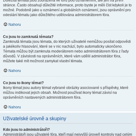
Důležitá témata jsou zobrazena ve fóru pod oznámeními, ale jen na první
stránce. Často obsahují důležité informace, proto byste je měli číst kdykoli je to
možné. Podobně jako u oznámení a globálních oznámení, jsou oprávnění pro
odeslání tématu jako důležitého udělována administrátorem fóra.
Nahoru
Co jsou to zamknutá témata?
Zamknutá témata jsou témata, do kterých uživatelé nemůžou posílat odpovědi
a jakékoliv hlasování, které se v nic nachází, bylo automaticky ukončeno.
Témata můžou být zamknuta moderátorem nebo administrátorem fóra z řady
důvodů. V závislosti na oprávněních, které vám udělil administrátor fóra,
můžete také mít možnost zamykat vlastní témata.
Nahoru
Co jsou to ikony témat?
Ikony témat jsou autory témat vybrané obrázky asociované s příspěvky, které
můžou indikovat jejich obsah. Možnost používat ikony témat závisí na
oprávněních nastavených administrátorem fóra.
Nahoru
Uživatelské úrovně a skupiny
Kdo jsou to administrátoři?
Administrátoři jsou uživatelé fóra, kteří mají nejvyšší úroveň kontroly nad celým