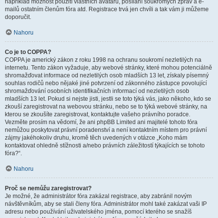
například možnost použití vlastních avatarů, posílání soukromých zpráv a e-
mailů ostatním členům fóra atd. Registrace trvá jen chvíli a tak vám ji můžeme
doporučit.
Nahoru
Co je to COPPA?
COPPA je americký zákon z roku 1998 na ochranu soukromí nezletilých na
internetu. Tento zákon vyžaduje, aby webové stránky, které mohou potenciálně
shromažďovat informace od nezletilých osob mladších 13 let, získaly písemný
souhlas rodičů nebo nějaké jiné potvrzení od zákonného zástupce povolující
shromažďování osobních identifikačních informací od nezletilých osob
mladších 13 let. Pokud si nejste jisti, jestli se toto týká vás, jako někoho, kdo se
zkouší zaregistrovat na webovou stránku, nebo se to týká webové stránky, na
kterou se zkoušíte zaregistrovat, kontaktujte vašeho právního poradce.
Vezměte prosím na vědomí, že ani phpBB Limited ani majitelé tohoto fóra
nemůžou poskytovat právní poradenství a není kontaktním místem pro právní
zájmy jakéhokoliv druhu, kromě těch uvedených v otázce „Koho mám
kontaktovat ohledně stížnosti a/nebo právních záležitostí týkajících se tohoto
fóra?“.
Nahoru
Proč se nemůžu zaregistrovat?
Je možné, že administrátor fóra zakázal registrace, aby zabránil novým
návštěvníkům, aby se stali členy fóra. Administrátor mohl také zakázat vaši IP
adresu nebo používání uživatelského jména, pomocí kterého se snažíš