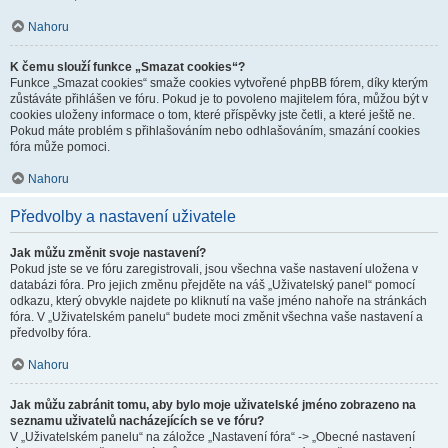
Nahoru
K čemu slouží funkce „Smazat cookies“?
Funkce „Smazat cookies“ smaže cookies vytvořené phpBB fórem, díky kterým
zůstáváte přihlášen ve fóru. Pokud je to povoleno majitelem fóra, můžou být v
cookies uloženy informace o tom, které příspěvky jste četli, a které ještě ne.
Pokud máte problém s přihlašováním nebo odhlašováním, smazání cookies
fóra může pomoci.
Nahoru
Předvolby a nastavení uživatele
Jak můžu změnit svoje nastavení?
Pokud jste se ve fóru zaregistrovali, jsou všechna vaše nastavení uložena v
databázi fóra. Pro jejich změnu přejděte na váš „Uživatelský panel“ pomocí
odkazu, který obvykle najdete po kliknutí na vaše jméno nahoře na stránkách
fóra. V „Uživatelském panelu“ budete moci změnit všechna vaše nastavení a
předvolby fóra.
Nahoru
Jak můžu zabránit tomu, aby bylo moje uživatelské jméno zobrazeno na
seznamu uživatelů nacházejících se ve fóru?
V „Uživatelském panelu“ na záložce „Nastavení fóra“ -> „Obecné nastavení