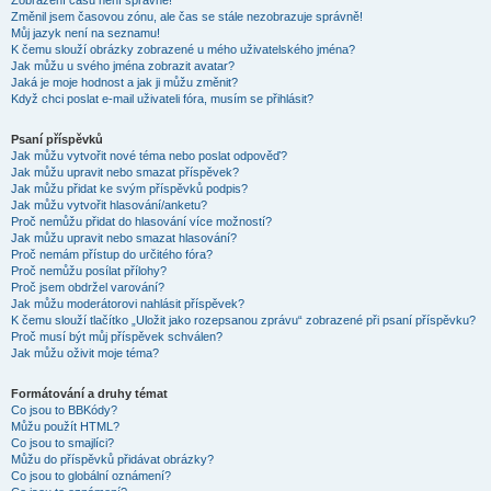
Zobrazení časů není správné!
Změnil jsem časovou zónu, ale čas se stále nezobrazuje správně!
Můj jazyk není na seznamu!
K čemu slouží obrázky zobrazené u mého uživatelského jména?
Jak můžu u svého jména zobrazit avatar?
Jaká je moje hodnost a jak ji můžu změnit?
Když chci poslat e-mail uživateli fóra, musím se přihlásit?
Psaní příspěvků
Jak můžu vytvořit nové téma nebo poslat odpověď?
Jak můžu upravit nebo smazat příspěvek?
Jak můžu přidat ke svým příspěvků podpis?
Jak můžu vytvořit hlasování/anketu?
Proč nemůžu přidat do hlasování více možností?
Jak můžu upravit nebo smazat hlasování?
Proč nemám přístup do určitého fóra?
Proč nemůžu posílat přílohy?
Proč jsem obdržel varování?
Jak můžu moderátorovi nahlásit příspěvek?
K čemu slouží tlačítko „Uložit jako rozepsanou zprávu“ zobrazené při psaní příspěvku?
Proč musí být můj příspěvek schválen?
Jak můžu oživit moje téma?
Formátování a druhy témat
Co jsou to BBKódy?
Můžu použít HTML?
Co jsou to smajlíci?
Můžu do příspěvků přidávat obrázky?
Co jsou to globální oznámení?