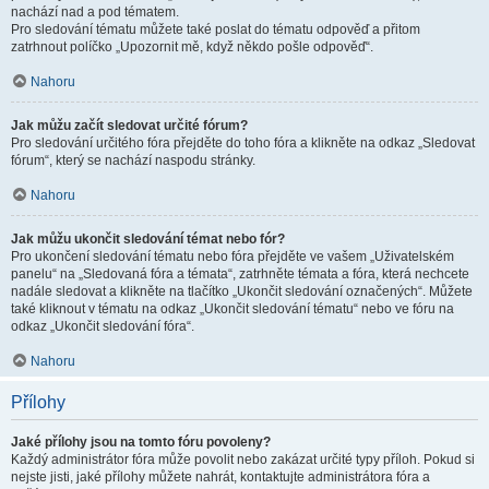
nachází nad a pod tématem.
Pro sledování tématu můžete také poslat do tématu odpověď a přitom
zatrhnout políčko „Upozornit mě, když někdo pošle odpověď“.
Nahoru
Jak můžu začít sledovat určité fórum?
Pro sledování určitého fóra přejděte do toho fóra a klikněte na odkaz „Sledovat
fórum“, který se nachází naspodu stránky.
Nahoru
Jak můžu ukončit sledování témat nebo fór?
Pro ukončení sledování tématu nebo fóra přejděte ve vašem „Uživatelském
panelu“ na „Sledovaná fóra a témata“, zatrhněte témata a fóra, která nechcete
nadále sledovat a klikněte na tlačítko „Ukončit sledování označených“. Můžete
také kliknout v tématu na odkaz „Ukončit sledování tématu“ nebo ve fóru na
odkaz „Ukončit sledování fóra“.
Nahoru
Přílohy
Jaké přílohy jsou na tomto fóru povoleny?
Každý administrátor fóra může povolit nebo zakázat určité typy příloh. Pokud si
nejste jisti, jaké přílohy můžete nahrát, kontaktujte administrátora fóra a