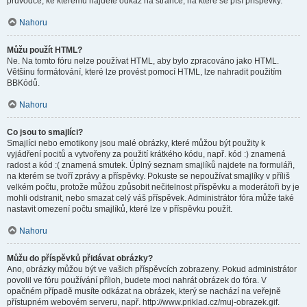
průvodce, ke kterému najdete odkaz na stránce, na které se píší příspěvky.
Nahoru
Můžu použít HTML?
Ne. Na tomto fóru nelze používat HTML, aby bylo zpracováno jako HTML.
Většinu formátování, které lze provést pomocí HTML, lze nahradit použitím
BBKódů.
Nahoru
Co jsou to smajlíci?
Smajlíci nebo emotikony jsou malé obrázky, které můžou být použity k
vyjádření pocitů a vytvořeny za použití krátkého kódu, např. kód :) znamená
radost a kód :( znamená smutek. Úplný seznam smajlíků najdete na formuláři,
na kterém se tvoří zprávy a příspěvky. Pokuste se nepoužívat smajlíky v příliš
velkém počtu, protože můžou způsobit nečitelnost příspěvku a moderátoři by je
mohli odstranit, nebo smazat celý váš příspěvek. Administrátor fóra může také
nastavit omezení počtu smajlíků, které lze v příspěvku použít.
Nahoru
Můžu do příspěvků přidávat obrázky?
Ano, obrázky můžou být ve vašich příspěvcích zobrazeny. Pokud administrátor
povolil ve fóru používání příloh, budete moci nahrát obrázek do fóra. V
opačném případě musíte odkázat na obrázek, který se nachází na veřejně
přístupném webovém serveru, např. http://www.priklad.cz/muj-obrazek.gif.