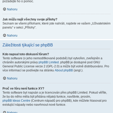
požádejte ho o pomoc.
Nahoru
Jak můžu najít všechny svoje přílohy?
Seznam se všemi přílohami, které jste nahráli, najdete ve vašem „Uživatelském
panelu“ v sekci „Přílohy“.
Nahoru
Záležitosti týkající se phpBB
Kdo napsal toto diskusní fórum?
Tento software (v jeho nemodifikované podobě) byl vytvořen, zveřejněn a
chráněn autorskými právy
phpBB Limited
. phpBB je dostupné pod GNU
General Public License verze 2 (GPL-2.0) a může být volně distribuováno. Pro
více informací se podívejte na stránku
About phpBB
(angl.).
Nahoru
Proč ve fóru není funkce XY?
Tento software byl napsán a je licencován přes phpBB Limited. Pokud věříte,
že by do něho měla být přidána nějaká funkce, navštivte, prosím,
phpBB Ideas Centre
(Centrum nápadů pro phpBB), kde můžete hlasovat pro
existující nápady nebo navrhnout nové funkce.
Nahoru