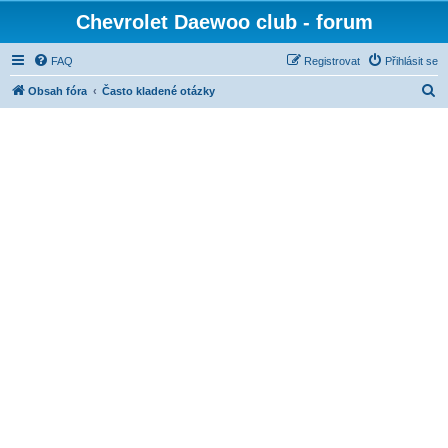
Chevrolet Daewoo club - forum
FAQ
Registrovat
Přihlásit se
H
Obsah fóra
Často kladené otázky
l
e
d
a
t