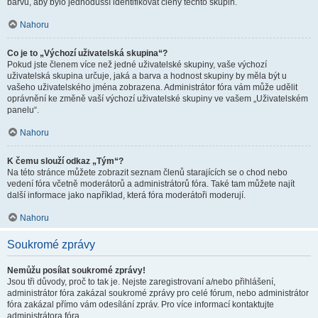
barvu, aby bylo jednodušší identifikovat členy těchto skupin.
Nahoru
Co je to „Výchozí uživatelská skupina“?
Pokud jste členem více než jedné uživatelské skupiny, vaše výchozí
uživatelská skupina určuje, jaká a barva a hodnost skupiny by měla být u
vašeho uživatelského jména zobrazena. Administrátor fóra vám může udělit
oprávnění ke změně vaší výchozí uživatelské skupiny ve vašem „Uživatelském
panelu“.
Nahoru
K čemu slouží odkaz „Tým“?
Na této stránce můžete zobrazit seznam členů starajících se o chod nebo
vedení fóra včetně moderátorů a administrátorů fóra. Také tam můžete najít
další informace jako například, která fóra moderátoři moderují.
Nahoru
Soukromé zprávy
Nemůžu posílat soukromé zprávy!
Jsou tři důvody, proč to tak je. Nejste zaregistrovaní a/nebo přihlášení,
administrátor fóra zakázal soukromé zprávy pro celé fórum, nebo administrátor
fóra zakázal přímo vám odesílání zpráv. Pro více informací kontaktujte
administrátora fóra.