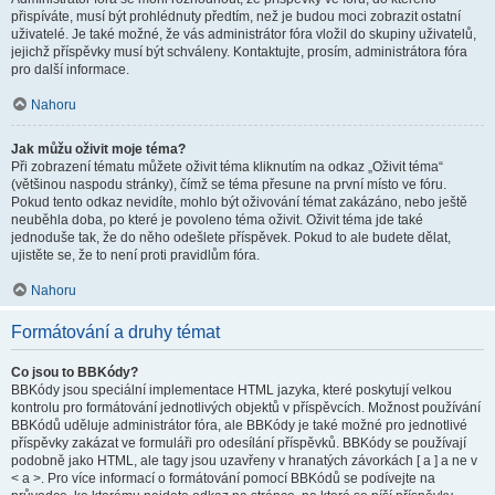
přispíváte, musí být prohlédnuty předtím, než je budou moci zobrazit ostatní
uživatelé. Je také možné, že vás administrátor fóra vložil do skupiny uživatelů,
jejichž příspěvky musí být schváleny. Kontaktujte, prosím, administrátora fóra
pro další informace.
Nahoru
Jak můžu oživit moje téma?
Při zobrazení tématu můžete oživit téma kliknutím na odkaz „Oživit téma“
(většinou naspodu stránky), čímž se téma přesune na první místo ve fóru.
Pokud tento odkaz nevidíte, mohlo být oživování témat zakázáno, nebo ještě
neuběhla doba, po které je povoleno téma oživit. Oživit téma jde také
jednoduše tak, že do něho odešlete příspěvek. Pokud to ale budete dělat,
ujistěte se, že to není proti pravidlům fóra.
Nahoru
Formátování a druhy témat
Co jsou to BBKódy?
BBKódy jsou speciální implementace HTML jazyka, které poskytují velkou
kontrolu pro formátování jednotlivých objektů v příspěvcích. Možnost používání
BBKódů uděluje administrátor fóra, ale BBKódy je také možné pro jednotlivé
příspěvky zakázat ve formuláři pro odesílání příspěvků. BBKódy se používají
podobně jako HTML, ale tagy jsou uzavřeny v hranatých závorkách [ a ] a ne v
< a >. Pro více informací o formátování pomocí BBKódů se podívejte na