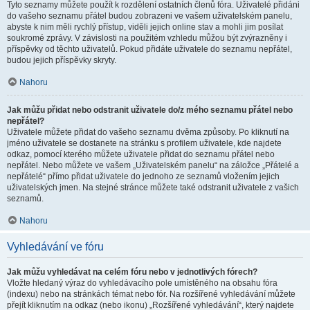
Tyto seznamy můžete použít k rozdělení ostatních členů fóra. Uživatelé přidáni
do vašeho seznamu přátel budou zobrazeni ve vašem uživatelském panelu,
abyste k nim měli rychlý přístup, viděli jejich online stav a mohli jim posílat
soukromé zprávy. V závislosti na použitém vzhledu můžou být zvýrazněny i
příspěvky od těchto uživatelů. Pokud přidáte uživatele do seznamu nepřátel,
budou jejich příspěvky skryty.
Nahoru
Jak můžu přidat nebo odstranit uživatele do/z mého seznamu přátel nebo
nepřátel?
Uživatele můžete přidat do vašeho seznamu dvěma způsoby. Po kliknutí na
jméno uživatele se dostanete na stránku s profilem uživatele, kde najdete
odkaz, pomocí kterého můžete uživatele přidat do seznamu přátel nebo
nepřátel. Nebo můžete ve vašem „Uživatelském panelu“ na záložce „Přátelé a
nepřátelé“ přímo přidat uživatele do jednoho ze seznamů vložením jejich
uživatelských jmen. Na stejné stránce můžete také odstranit uživatele z vašich
seznamů.
Nahoru
Vyhledávání ve fóru
Jak můžu vyhledávat na celém fóru nebo v jednotlivých fórech?
Vložte hledaný výraz do vyhledávacího pole umístěného na obsahu fóra
(indexu) nebo na stránkách témat nebo fór. Na rozšířené vyhledávání můžete
přejít kliknutím na odkaz (nebo ikonu) „Rozšířené vyhledávání“, který najdete