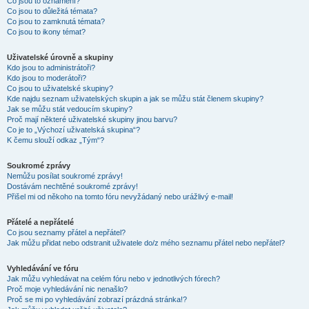
Co jsou to oznámení?
Co jsou to důležitá témata?
Co jsou to zamknutá témata?
Co jsou to ikony témat?
Uživatelské úrovně a skupiny
Kdo jsou to administrátoři?
Kdo jsou to moderátoři?
Co jsou to uživatelské skupiny?
Kde najdu seznam uživatelských skupin a jak se můžu stát členem skupiny?
Jak se můžu stát vedoucím skupiny?
Proč mají některé uživatelské skupiny jinou barvu?
Co je to „Výchozí uživatelská skupina“?
K čemu slouží odkaz „Tým“?
Soukromé zprávy
Nemůžu posílat soukromé zprávy!
Dostávám nechtěné soukromé zprávy!
Přišel mi od někoho na tomto fóru nevyžádaný nebo urážlivý e-mail!
Přátelé a nepřátelé
Co jsou seznamy přátel a nepřátel?
Jak můžu přidat nebo odstranit uživatele do/z mého seznamu přátel nebo nepřátel?
Vyhledávání ve fóru
Jak můžu vyhledávat na celém fóru nebo v jednotlivých fórech?
Proč moje vyhledávání nic nenašlo?
Proč se mi po vyhledávání zobrazí prázdná stránka!?