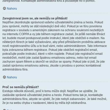
zaregistrovat. Kontaktujte administrátora fóra a požádejte ho o pomoc.
Nahoru
Zaregistroval jsem se, ale nemůžu se přihlásit!
Nejdříve zkontrolujte správnost vašeho uživatelského jména a hesla. Pokud
jsou správné, mohly se stát následující dvě věci. Pokud je ve fóru povolena
registrace v souladu s americkým zákonem na ochranu soukromí nezletilých
na internetu COPPA a vy jste během registrace zadali, že ještě nemáte třináct
let, budete muset postupovat podle instrukcí, které jste obdrželi e-mailem. Na
některých fórech je také vyžadováno, aby před přihlášením proběhla aktivace
nově registrovaného účtu a to buď vámi, nebo administrátorem. Tato informace
byla zobrazena během registrace. Pokud jste obdrželi registrační email,
pokračujte podle instrukcí, které v něm najdete. Pokud jste registrační email
neobdrželi, mohli jste zadat špatnou emailovou adresu, nebo byl email
zachycen spam filtrem a skončil ve složce se spamy. Pokud jste si jistí, že jste
zadali správnou emailovou adresu, zkuste s prosbou o pomoc kontaktovat
administrátora fóra.
Nahoru
Proč se nemůžu přihlásit?
Existuje několik důvodů, proč k tomu může dojít. Nejdříve se ujistěte, že
zadáváte správné uživatelské jméno a heslo. Pokud tomu tak je, kontaktujte
administrátora fóra, abyste se ujistili, že jste nebyli zabanováni. Je také možné,
že je na webu chyba v nastavení, která by měla být odstraněna.