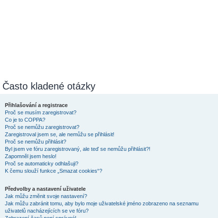
Často kladené otázky
Přihlašování a registrace
Proč se musím zaregistrovat?
Co je to COPPA?
Proč se nemůžu zaregistrovat?
Zaregistroval jsem se, ale nemůžu se přihlásit!
Proč se nemůžu přihlásit?
Byl jsem ve fóru zaregistrovaný, ale teď se nemůžu přihlásit?!
Zapomněl jsem heslo!
Proč se automaticky odhlašuji?
K čemu slouží funkce „Smazat cookies“?
Předvolby a nastavení uživatele
Jak můžu změnit svoje nastavení?
Jak můžu zabránit tomu, aby bylo moje uživatelské jméno zobrazeno na seznamu
uživatelů nacházejících se ve fóru?