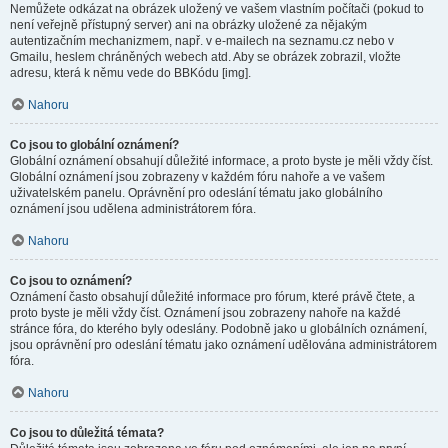
Nemůžete odkázat na obrázek uložený ve vašem vlastním počítači (pokud to
není veřejně přístupný server) ani na obrázky uložené za nějakým
autentizačním mechanizmem, např. v e-mailech na seznamu.cz nebo v
Gmailu, heslem chráněných webech atd. Aby se obrázek zobrazil, vložte
adresu, která k němu vede do BBKódu [img].
Nahoru
Co jsou to globální oznámení?
Globální oznámení obsahují důležité informace, a proto byste je měli vždy číst.
Globální oznámení jsou zobrazeny v každém fóru nahoře a ve vašem
uživatelském panelu. Oprávnění pro odeslání tématu jako globálního
oznámení jsou udělena administrátorem fóra.
Nahoru
Co jsou to oznámení?
Oznámení často obsahují důležité informace pro fórum, které právě čtete, a
proto byste je měli vždy číst. Oznámení jsou zobrazeny nahoře na každé
stránce fóra, do kterého byly odeslány. Podobně jako u globálních oznámení,
jsou oprávnění pro odeslání tématu jako oznámení udělována administrátorem
fóra.
Nahoru
Co jsou to důležitá témata?