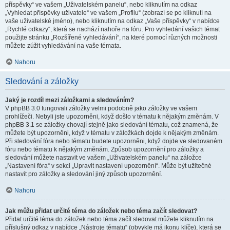
příspěvky“ ve vašem „Uživatelském panelu“, nebo kliknutím na odkaz
„Vyhledat příspěvky uživatele“ ve vašem „Profilu“ (zobrazí se po kliknutí na
vaše uživatelské jméno), nebo kliknutím na odkaz „Vaše příspěvky“ v nabídce
„Rychlé odkazy“, která se nachází nahoře na fóru. Pro vyhledání vašich témat
použijte stránku „Rozšířené vyhledávání“, na které pomocí různých možnosti
můžete zúžit vyhledávání na vaše témata.
Nahoru
Sledování a záložky
Jaký je rozdíl mezi záložkami a sledováním?
V phpBB 3.0 fungovali záložky velmi podobně jako záložky ve vašem
prohlížeči. Nebyli jste upozorněni, když došlo v tématu k nějakým změnám. V
phpBB 3.1 se záložky chovají stejně jako sledování tématu, což znamená, že
můžete být upozorněni, když v tématu v záložkách dojde k nějakým změnám.
Při sledování fóra nebo tématu budete upozorněni, když dojde ve sledovaném
fóru nebo tématu k nějakým změnám. Způsob upozornění pro záložky a
sledování můžete nastavit ve vašem „Uživatelském panelu“ na záložce
„Nastavení fóra“ v sekci „Upravit nastavení upozornění“. Může být užitečné
nastavit pro záložky a sledování jiný způsob upozornění.
Nahoru
Jak můžu přidat určité téma do záložek nebo téma začít sledovat?
Přidat určité téma do záložek nebo téma začít sledovat můžete kliknutím na
příslušný odkaz v nabídce „Nástroje tématu“ (obvykle má ikonu klíče), která se