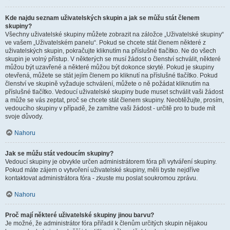
Kde najdu seznam uživatelských skupin a jak se můžu stát členem
skupiny?
Všechny uživatelské skupiny můžete zobrazit na záložce „Uživatelské skupiny“
ve vašem „Uživatelském panelu“. Pokud se chcete stát členem některé z
uživatelských skupin, pokračujte kliknutím na příslušné tlačítko. Ne do všech
skupin je volný přístup. V některých se musí žádost o členství schválit, některé
můžou být uzavřené a některé můžou být dokonce skryté. Pokud je skupiny
otevřená, můžete se stát jejím členem po kliknutí na příslušné tlačítko. Pokud
členství ve skupině vyžaduje schválení, můžete o ně požádat kliknutím na
příslušné tlačítko. Vedoucí uživatelské skupiny bude muset schválit vaši žádost
a může se vás zeptat, proč se chcete stát členem skupiny. Neobtěžujte, prosím,
vedoucího skupiny v případě, že zamítne vaši žádost - určitě pro to bude mít
svoje důvody.
Nahoru
Jak se můžu stát vedoucím skupiny?
Vedoucí skupiny je obvykle určen administrátorem fóra při vytváření skupiny.
Pokud máte zájem o vytvoření uživatelské skupiny, měli byste nejdříve
kontaktovat administrátora fóra - zkuste mu poslat soukromou zprávu.
Nahoru
Proč mají některé uživatelské skupiny jinou barvu?
Je možné, že administrátor fóra přiřadil k členům určitých skupin nějakou