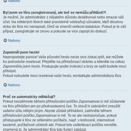
Nahoru
Byl jsem ve fóru zaregistrovaný, ale teď se nemůžu přihlásit?!
Je možné, že administrátor z nějakého důvodu deaktivoval nebo smazal váš
účet. Na některých fórech také pravidelně odstraňují uživatele, kteří dlouhou
dobu do fóra nic nenapsali, čímž se zmenší velikost databáze. Pokud je to váš
případ, zaregistrujte se znovu a pokuste se více zapojit do diskuzí.
Nahoru
Zapomněl jsem heslo!
Nepropadejte panice! Vaše původní heslo nelze sice získat zpět, ale můžete
ho jednoduše resetovat. Přejděte na přihlašovací stránku a klikněte na odkaz
Zapomněl/a jsem heslo
. Postupujte podle instrukcí a brzy se opět budete moci
přihlásit.
Pokud nebudete moci resetovat vaše heslo, kontaktujte administrátora fóra.
Nahoru
Proč se automaticky odhlašuji?
Pokud nezatrhnete během přihlašování políčko
Zapamatovat si mě
zůstanete
na fóru přihlášen jen po přednastavený čas. To slouží k zabránění zneužití
vašeho účtu někým jiným. Abyste zůstali přihlášeni, zatrhněte během
přihlašování políčko
Zapamatovat si mě
. To se ale nedoporučuje, pokud
přistupujete k fóru ze sdíleného počítače, např. v knihovně, internetové
kavárně, počítačové učebně atd. Pokud toto zaškrtávací políčko nevidíte,
znamená to, že administrátor fóra tuto funkci zakázal.