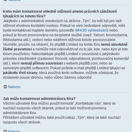
Koho mám kontaktovat ohledně stížnosti a/nebo právních záležitostí
týkajících se tohoto fóra?
Jakýkoliv z administrátorů uvedených na stránce „Tým“, by měl být pro vaši
stížnost vhodnou kontaktní osobou. Pokud se vám nedostane odpovědi, měli
byste kontaktovat majitele domény (proveďte
WHOIS vyhledávání
) nebo,
pokud je fórum provozováno na bezplatné službě (např. Yahoo!, forumzdarma,
Webzdarma atd.), vedení nebo oddělení stížností tohoto provozovatele.
Vezměte, prosím, na vědomí, že phpBB Limited na tomto fóru
nemá absolutně
žádné pravomoci
a nemůže nést odpovědnost za to jak, kde, nebo kým je toto
fórum používáno. Nekontaktujte phpBB Limited v souvislosti s jakýmikoliv
právními záležitostmi (zastavení činnosti, odpovědnost, pomlouvačný komentář
atd.), které
nemají přímou souvislost
s webem phpBB.com, nebo se
samotným phpBB softwarem. Pokud pošlete e-mail phpBB Limited týkající se
jakákoliv třetí strany
, která používá tento software, můžete očekávat, že
dostanete pouze strohou, nebo vůbec žádnou odpověď.
Nahoru
Jak můžu kontaktovat administrátora fóra?
Všichni uživatelé fóra můžou použít formulář „Kontaktujte nás“, který se
nachází naspodu všech stránek, pokud je tato možnost povolena
administrátorem fóra.
Přihlášení uživatelé můžou také použít odkaz „Tým“, který se také nachází
naspodu všech stránek.
Nahoru