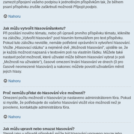
zamezit připojení vašeho podpisu k jednotlivým příspěvkům tak, že během
psaní příspěvku zrušíte zaškrtnutí možnosti
Připojit podpis
.
Nahoru
Jak můžu vytvořit hlasování/anketu?
Při posílání nového tématu, nebo při úpravě prvního příspěvku tématu, klikněte
na záložku „Vytvořit hlasování“ pod hlavním formulářem pro text příspěvku.
Pokud tuto záložku nevidíte, nemáte potřebné oprávnění k vytvoření hlasování.
Vložte „Hlasovací otázku“ a nejméně dvě „Možnosti hlasování“, ujistěte se, že
je každá možnost napsaná v textovém poli na vlastním řádku. Můžete také
nastavit počet možností, které uživatel může během hlasování vybrat (v poli
„Možností na uživatele“), časové omezení trvání hlasování ve dnech (0 pro
časově neomezené hlasování) a nakonec můžete povolit uživatelům měnit
jejich hlasy.
Nahoru
Proč nemůžu přidat do hlasování více možností?
Omezení počtu možností v hlasování je nastaveno administrátorem fóra. Pokud
si myslíte, že potřebujete do vašeho hlasování vložit více možností než je
povoleno, kontaktujte administrátora fóra.
Nahoru
Jak můžu upravit nebo smazat hlasování?
Stejně jako v případě příspěvků může být hlasování upraveno pouze jeho