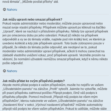
nová témata“, „Můžete posílat přílohy“ atd.
Nahoru
Jak můžu upravit nebo smazat příspěvek?
Pokud nejste administrátor nebo moderátor, můžete pouze upravovat nebo
mazat svoje vlastní příspěvky. Příspěvek můžete upravit po kliknutí na tlačítko
„Upravit“, které se nachází v příslušném příspěvku. Někdy lze upravit příspěvek
jen po omezenou dobu po jeho odeslání. Pokud již někdo na příspěvek
odpověděl a vy se do tématu vrátíte, najdete pod ním krátký text, ve kterém je
uvedeno kolikrát a kdy jste příspěvek upravili. Toto bude zobrazeno pouze v
případě, že někdo do tématu pošle odpověď, ale neobjeví se to, pokud
moderátor nebo administrátor upraví příspěvek, ačkoli ti mohou zanechat na
základě vlastního uvážení vzkaz, proč příspěvek upravili. Vezměte prosím na
vědomí, že normální uživatelé nemůžou smazat příspěvek, když k němu někdo
pošle odpověď.
Nahoru
Jak můžu přidat ke svým příspěvků podpis?
Abyste mohli přidat podpis k vašim příspěvkům, musíte ho nejdřív ve vašem
„Uživatelském panelu“ na záložce „Profil“ vytvořit. Jakmile ho vytvoříte, můžete
při psaní příspěvku zatrhnout políčko
Připojit podpis
, čímž váš podpis k
příspěvku připojíte. Pomocí možnosti „Připojit můj podpis ke všem mým
příspěvkům“, kterou naleznete ve vašem „Uživatelském panelu“ na záložce
„Nastavení fóra“ v sekci „Výchozí nastavení příspěvků“ můžete automaticky
připojit váš podpis ke všem vašim příspěvkům. Pokud to uděláte, můžete stále