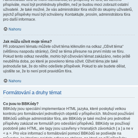
přispíváte, musí být prohlédnuty předtím, než je budou moci zobrazit ostatní
uživatelé. Je také možné, že vás administrátor fóra vložil do skupiny uživatelů,
jejichž příspěvky musí být schváleny. Kontaktujte, prosím, administrátora fóra
pro další informace.
Nahoru
Jak můžu oživit moje téma?
Při zobrazení tématu můžete oživit téma kliknutím na odkaz „Oživit téma“
(většinou naspodu stránky), čímž se téma přesune na první místo ve fóru.
Pokud tento odkaz nevidíte, mohlo být oživování témat zakázáno, nebo ještě
neuběhla doba, po které je povoleno téma oživit. Oživit téma jde také
jednoduše tak, že do něho odešlete příspěvek. Pokud to ale budete dělat,
ujistěte se, že to není proti pravidlům fóra.
Nahoru
Formátování a druhy témat
Co jsou to BBKódy?
BBKódy jsou speciální implementace HTML jazyka, které poskytují velkou
kontrolu pro formátování jednotlivých objektů v příspěvcích. Možnost používání
BBKódů uděluje administrátor fóra, ale BBKódy je také možné pro jednotlivé
příspěvky zakázat ve formuláři pro odesílání příspěvků. BBKódy se používají
podobně jako HTML, ale tagy jsou uzavřeny v hranatých závorkách [ a ] a ne v
< a >. Pro více informací o formátování pomocí BBKódů se podívejte na