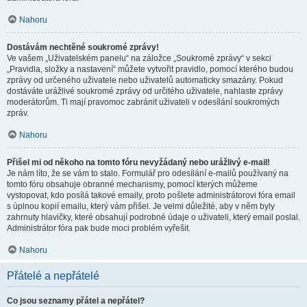
Nahoru
Dostávám nechtěné soukromé zprávy!
Ve vašem „Uživatelském panelu“ na záložce „Soukromé zprávy“ v sekci
„Pravidla, složky a nastavení“ můžete vytvořit pravidlo, pomocí kterého budou
zprávy od určeného uživatele nebo uživatelů automaticky smazány. Pokud
dostáváte urážlivé soukromé zprávy od určitého uživatele, nahlaste zprávy
moderátorům. Ti mají pravomoc zabránit uživateli v odesílání soukromých
zpráv.
Nahoru
Přišel mi od někoho na tomto fóru nevyžádaný nebo urážlivý e-mail!
Je nám líto, že se vám to stalo. Formulář pro odesílání e-mailů používaný na
tomto fóru obsahuje obranné mechanismy, pomocí kterých můžeme
vystopovat, kdo posílá takové emaily, proto pošlete administrátorovi fóra email
s úplnou kopií emailu, který vám přišel. Je velmi důležité, aby v něm byly
zahrnuty hlavičky, které obsahují podrobné údaje o uživateli, který email poslal.
Administrátor fóra pak bude moci problém vyřešit.
Nahoru
Přátelé a nepřátelé
Co jsou seznamy přátel a nepřátel?