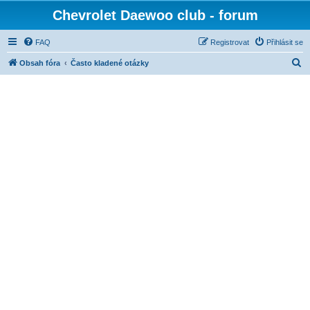
Chevrolet Daewoo club - forum
FAQ
Registrovat
Přihlásit se
H
Obsah fóra
Často kladené otázky
l
e
d
a
t