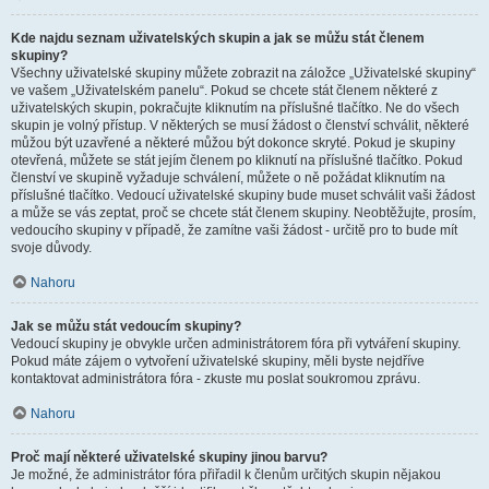
Kde najdu seznam uživatelských skupin a jak se můžu stát členem
skupiny?
Všechny uživatelské skupiny můžete zobrazit na záložce „Uživatelské skupiny“
ve vašem „Uživatelském panelu“. Pokud se chcete stát členem některé z
uživatelských skupin, pokračujte kliknutím na příslušné tlačítko. Ne do všech
skupin je volný přístup. V některých se musí žádost o členství schválit, některé
můžou být uzavřené a některé můžou být dokonce skryté. Pokud je skupiny
otevřená, můžete se stát jejím členem po kliknutí na příslušné tlačítko. Pokud
členství ve skupině vyžaduje schválení, můžete o ně požádat kliknutím na
příslušné tlačítko. Vedoucí uživatelské skupiny bude muset schválit vaši žádost
a může se vás zeptat, proč se chcete stát členem skupiny. Neobtěžujte, prosím,
vedoucího skupiny v případě, že zamítne vaši žádost - určitě pro to bude mít
svoje důvody.
Nahoru
Jak se můžu stát vedoucím skupiny?
Vedoucí skupiny je obvykle určen administrátorem fóra při vytváření skupiny.
Pokud máte zájem o vytvoření uživatelské skupiny, měli byste nejdříve
kontaktovat administrátora fóra - zkuste mu poslat soukromou zprávu.
Nahoru
Proč mají některé uživatelské skupiny jinou barvu?
Je možné, že administrátor fóra přiřadil k členům určitých skupin nějakou