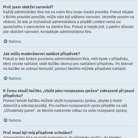
Proč jsem obdržel varování?
Každý administrátor fóra má na svém fóru svoje vlastní pravidla. Pokud nějaké
z těchto pravidel porušíte, může vám být uděleno varování. Vezměte prosím na
vědomí, že toto je rozhodnutí administrátora a phpBB Limited nemá nic
společného s varováními na daném fóru. Pokud si nejste jisti, z jakého důvodu
jste obdrželi varování, kontaktujte administrátora fóra.
Nahoru
Jak můžu moderátorovi nahlásit příspěvek?
Pokud je tato funkce povolena administrátorem fóra, měli byste v příspěvku,
který chcete nahlásit, vidět tlačítko (ikonu) pro nahlášení příspěvku. Po kliknutí
na tlačítko se zobrazí formulář, pomocí kterého můžete příspěvek nahlásit.
Nahoru
K čemu slouží tlačítko „Uložit jako rozepsanou zprávu“ zobrazené při psaní
příspěvku?
Pomocí tohoto tlačítka můžete uložit rozepsanou zprávu, abyste ji mohli
dokončit a odeslat později. Pro načtení rozepsaných zpráv přejděte na váš
„Uživatelský panel“, ve kterém naleznete odkaz na vaše rozepsané zprávy.
Nahoru
Proč musí být můj příspěvek schválen?
Administrátor fóra se mohl rozhodnout, že příspěvky ve fóru, do kterého