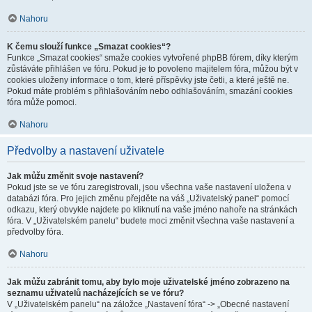
Nahoru
K čemu slouží funkce „Smazat cookies“?
Funkce „Smazat cookies“ smaže cookies vytvořené phpBB fórem, díky kterým
zůstáváte přihlášen ve fóru. Pokud je to povoleno majitelem fóra, můžou být v
cookies uloženy informace o tom, které příspěvky jste četli, a které ještě ne.
Pokud máte problém s přihlašováním nebo odhlašováním, smazání cookies
fóra může pomoci.
Nahoru
Předvolby a nastavení uživatele
Jak můžu změnit svoje nastavení?
Pokud jste se ve fóru zaregistrovali, jsou všechna vaše nastavení uložena v
databázi fóra. Pro jejich změnu přejděte na váš „Uživatelský panel“ pomocí
odkazu, který obvykle najdete po kliknutí na vaše jméno nahoře na stránkách
fóra. V „Uživatelském panelu“ budete moci změnit všechna vaše nastavení a
předvolby fóra.
Nahoru
Jak můžu zabránit tomu, aby bylo moje uživatelské jméno zobrazeno na
seznamu uživatelů nacházejících se ve fóru?
V „Uživatelském panelu“ na záložce „Nastavení fóra“ -> „Obecné nastavení