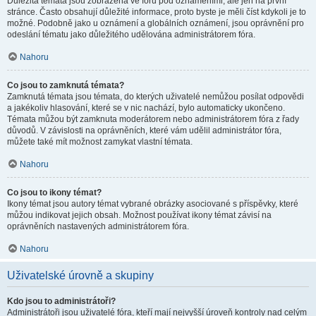
Důležitá témata jsou zobrazena ve fóru pod oznámeními, ale jen na první
stránce. Často obsahují důležité informace, proto byste je měli číst kdykoli je to
možné. Podobně jako u oznámení a globálních oznámení, jsou oprávnění pro
odeslání tématu jako důležitého udělována administrátorem fóra.
Nahoru
Co jsou to zamknutá témata?
Zamknutá témata jsou témata, do kterých uživatelé nemůžou posílat odpovědi
a jakékoliv hlasování, které se v nic nachází, bylo automaticky ukončeno.
Témata můžou být zamknuta moderátorem nebo administrátorem fóra z řady
důvodů. V závislosti na oprávněních, které vám udělil administrátor fóra,
můžete také mít možnost zamykat vlastní témata.
Nahoru
Co jsou to ikony témat?
Ikony témat jsou autory témat vybrané obrázky asociované s příspěvky, které
můžou indikovat jejich obsah. Možnost používat ikony témat závisí na
oprávněních nastavených administrátorem fóra.
Nahoru
Uživatelské úrovně a skupiny
Kdo jsou to administrátoři?
Administrátoři jsou uživatelé fóra, kteří mají nejvyšší úroveň kontroly nad celým