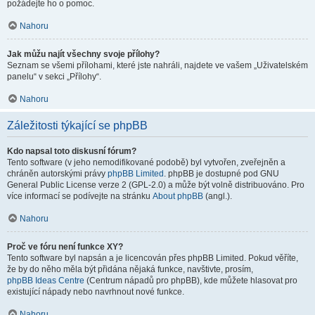
požádejte ho o pomoc.
Nahoru
Jak můžu najít všechny svoje přílohy?
Seznam se všemi přílohami, které jste nahráli, najdete ve vašem „Uživatelském
panelu“ v sekci „Přílohy“.
Nahoru
Záležitosti týkající se phpBB
Kdo napsal toto diskusní fórum?
Tento software (v jeho nemodifikované podobě) byl vytvořen, zveřejněn a
chráněn autorskými právy
phpBB Limited
. phpBB je dostupné pod GNU
General Public License verze 2 (GPL-2.0) a může být volně distribuováno. Pro
více informací se podívejte na stránku
About phpBB
(angl.).
Nahoru
Proč ve fóru není funkce XY?
Tento software byl napsán a je licencován přes phpBB Limited. Pokud věříte,
že by do něho měla být přidána nějaká funkce, navštivte, prosím,
phpBB Ideas Centre
(Centrum nápadů pro phpBB), kde můžete hlasovat pro
existující nápady nebo navrhnout nové funkce.
Nahoru