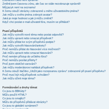
Zobrazení časů není správné!
Změnil jsem časovou zónu, ale čas se stále nezobrazuje správně!
Můj jazyk není na seznamu!
K čemu slouží obrázky zobrazené u mého uživatelského jména?
Jak můžu u svého jména zobrazit avatar?
Jaká je moje hodnost a jak ji můžu změnit?
Když chci poslat e-mail uživateli fóra, musím se přihlásit?
Psaní příspěvků
Jak můžu vytvořit nové téma nebo poslat odpověď?
Jak můžu upravit nebo smazat příspěvek?
Jak můžu přidat ke svým příspěvků podpis?
Jak můžu vytvořit hlasování/anketu?
Proč nemůžu přidat do hlasování více možností?
Jak můžu upravit nebo smazat hlasování?
Proč nemám přístup do určitého fóra?
Proč nemůžu posílat přílohy?
Proč jsem obdržel varování?
Jak můžu moderátorovi nahlásit příspěvek?
K čemu slouží tlačítko „Uložit jako rozepsanou zprávu“ zobrazené při psaní příspěvku?
Proč musí být můj příspěvek schválen?
Jak můžu oživit moje téma?
Formátování a druhy témat
Co jsou to BBKódy?
Můžu použít HTML?
Co jsou to smajlíci?
Můžu do příspěvků přidávat obrázky?
Co jsou to globální oznámení?