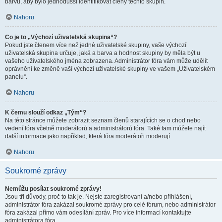
barvu, aby bylo jednodušší identifikovat členy těchto skupin.
Nahoru
Co je to „Výchozí uživatelská skupina“?
Pokud jste členem více než jedné uživatelské skupiny, vaše výchozí
uživatelská skupina určuje, jaká a barva a hodnost skupiny by měla být u
vašeho uživatelského jména zobrazena. Administrátor fóra vám může udělit
oprávnění ke změně vaší výchozí uživatelské skupiny ve vašem „Uživatelském
panelu“.
Nahoru
K čemu slouží odkaz „Tým“?
Na této stránce můžete zobrazit seznam členů starajících se o chod nebo
vedení fóra včetně moderátorů a administrátorů fóra. Také tam můžete najít
další informace jako například, která fóra moderátoři moderují.
Nahoru
Soukromé zprávy
Nemůžu posílat soukromé zprávy!
Jsou tři důvody, proč to tak je. Nejste zaregistrovaní a/nebo přihlášení,
administrátor fóra zakázal soukromé zprávy pro celé fórum, nebo administrátor
fóra zakázal přímo vám odesílání zpráv. Pro více informací kontaktujte
administrátora fóra.