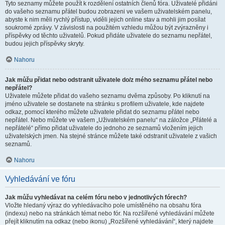
Tyto seznamy můžete použít k rozdělení ostatních členů fóra. Uživatelé přidáni
do vašeho seznamu přátel budou zobrazeni ve vašem uživatelském panelu,
abyste k nim měli rychlý přístup, viděli jejich online stav a mohli jim posílat
soukromé zprávy. V závislosti na použitém vzhledu můžou být zvýrazněny i
příspěvky od těchto uživatelů. Pokud přidáte uživatele do seznamu nepřátel,
budou jejich příspěvky skryty.
Nahoru
Jak můžu přidat nebo odstranit uživatele do/z mého seznamu přátel nebo
nepřátel?
Uživatele můžete přidat do vašeho seznamu dvěma způsoby. Po kliknutí na
jméno uživatele se dostanete na stránku s profilem uživatele, kde najdete
odkaz, pomocí kterého můžete uživatele přidat do seznamu přátel nebo
nepřátel. Nebo můžete ve vašem „Uživatelském panelu“ na záložce „Přátelé a
nepřátelé“ přímo přidat uživatele do jednoho ze seznamů vložením jejich
uživatelských jmen. Na stejné stránce můžete také odstranit uživatele z vašich
seznamů.
Nahoru
Vyhledávání ve fóru
Jak můžu vyhledávat na celém fóru nebo v jednotlivých fórech?
Vložte hledaný výraz do vyhledávacího pole umístěného na obsahu fóra
(indexu) nebo na stránkách témat nebo fór. Na rozšířené vyhledávání můžete
přejít kliknutím na odkaz (nebo ikonu) „Rozšířené vyhledávání“, který najdete