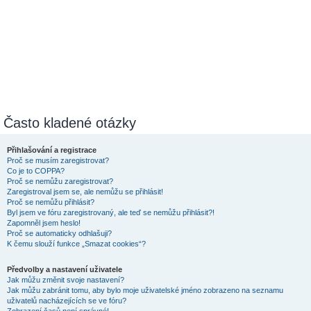
Často kladené otázky
Přihlašování a registrace
Proč se musím zaregistrovat?
Co je to COPPA?
Proč se nemůžu zaregistrovat?
Zaregistroval jsem se, ale nemůžu se přihlásit!
Proč se nemůžu přihlásit?
Byl jsem ve fóru zaregistrovaný, ale teď se nemůžu přihlásit?!
Zapomněl jsem heslo!
Proč se automaticky odhlašuji?
K čemu slouží funkce „Smazat cookies“?
Předvolby a nastavení uživatele
Jak můžu změnit svoje nastavení?
Jak můžu zabránit tomu, aby bylo moje uživatelské jméno zobrazeno na seznamu
uživatelů nacházejících se ve fóru?