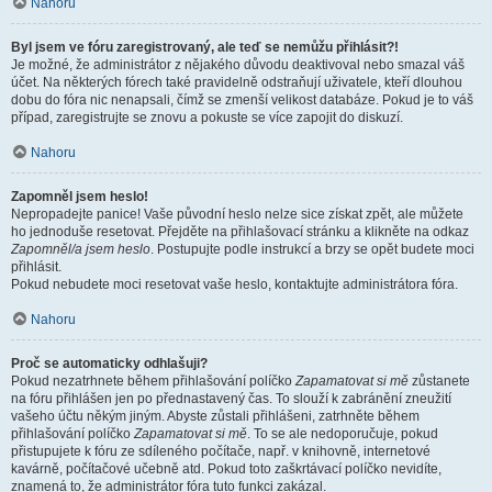
Nahoru
Byl jsem ve fóru zaregistrovaný, ale teď se nemůžu přihlásit?!
Je možné, že administrátor z nějakého důvodu deaktivoval nebo smazal váš
účet. Na některých fórech také pravidelně odstraňují uživatele, kteří dlouhou
dobu do fóra nic nenapsali, čímž se zmenší velikost databáze. Pokud je to váš
případ, zaregistrujte se znovu a pokuste se více zapojit do diskuzí.
Nahoru
Zapomněl jsem heslo!
Nepropadejte panice! Vaše původní heslo nelze sice získat zpět, ale můžete
ho jednoduše resetovat. Přejděte na přihlašovací stránku a klikněte na odkaz
Zapomněl/a jsem heslo
. Postupujte podle instrukcí a brzy se opět budete moci
přihlásit.
Pokud nebudete moci resetovat vaše heslo, kontaktujte administrátora fóra.
Nahoru
Proč se automaticky odhlašuji?
Pokud nezatrhnete během přihlašování políčko
Zapamatovat si mě
zůstanete
na fóru přihlášen jen po přednastavený čas. To slouží k zabránění zneužití
vašeho účtu někým jiným. Abyste zůstali přihlášeni, zatrhněte během
přihlašování políčko
Zapamatovat si mě
. To se ale nedoporučuje, pokud
přistupujete k fóru ze sdíleného počítače, např. v knihovně, internetové
kavárně, počítačové učebně atd. Pokud toto zaškrtávací políčko nevidíte,
znamená to, že administrátor fóra tuto funkci zakázal.