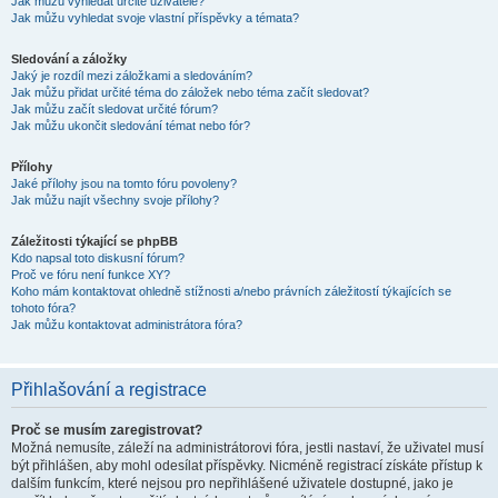
Jak můžu vyhledat určité uživatele?
Jak můžu vyhledat svoje vlastní příspěvky a témata?
Sledování a záložky
Jaký je rozdíl mezi záložkami a sledováním?
Jak můžu přidat určité téma do záložek nebo téma začít sledovat?
Jak můžu začít sledovat určité fórum?
Jak můžu ukončit sledování témat nebo fór?
Přílohy
Jaké přílohy jsou na tomto fóru povoleny?
Jak můžu najít všechny svoje přílohy?
Záležitosti týkající se phpBB
Kdo napsal toto diskusní fórum?
Proč ve fóru není funkce XY?
Koho mám kontaktovat ohledně stížnosti a/nebo právních záležitostí týkajících se
tohoto fóra?
Jak můžu kontaktovat administrátora fóra?
Přihlašování a registrace
Proč se musím zaregistrovat?
Možná nemusíte, záleží na administrátorovi fóra, jestli nastaví, že uživatel musí
být přihlášen, aby mohl odesílat příspěvky. Nicméně registrací získáte přístup k
dalším funkcím, které nejsou pro nepřihlášené uživatele dostupné, jako je