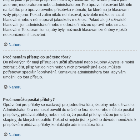
autorem, moderátorem nebo administrátorem. Pro úpravu hlasování klikněte
na tlačítko pro úpravu prvního příspěvku v tématu, ke kterému je hlasování
vždy připojeno. Pokud zatím nikdo nehlasoval, uživatelé můžou smazat
hlasování nebo v něm upravit jakoukoliv možnost. Pokud ale již uživatelé
hlasovali, jen administrátoři nebo moderátoři můžou upravit nebo smazat
hlasování. To zabrání tomu, aby byly možnosti hlasování změněny v ještě
neukončeném hlasování.
Nahoru
Proč nemám přístup do určitého fóra?
Do některých fór mají přístup jen určití uživatelé nebo skupiny. Abyste je mohli
zobrazit, číst, přispívat do nich nebo v nich provádět jiné akce, můžete
potřebovat speciální oprávnění. Kontaktujte administrátora fóra, aby vám
umožnil do fóra přístup.
Nahoru
Proč nemůžu posílat přílohy?
Oprávnění pro přílohy se nastavují pro jednotlivá fóra, skupiny nebo uživatele.
Administrátor fóra nemusel povolit do určitého fóra, do kterého můžete posílat
příspěvky, přidávat přílohy, nebo možná, že posílat přílohy můžou jen určité
skupiny, do kterých nepatříte. Pokud si nejste jisti, z jakého důvodu nemůžete k
příspěvkům přidávat přílohy, kontaktujte administrátora fóra.
Nahoru