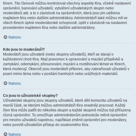
fórem. Tito členové můžou kontrolovat všechny aspekty fóra, včetně nastavení
oprávnění, banování uživatelů, vytváření uživatelských skupin nebo
moderátorů atd. a to v závislosti na oprávněních, která jsou jim udělena
majitelem fóra nebo dalšími administrátory. Administrátoři také můžou mít ve
všech fórech úplné moderátorské schopnosti, opět v závislosti na nastavení
provedeném majitelem fóra nebo dalšími administrátory.
Nahoru
Kdo jsou to moderátoři?
Moderátoři jsou uživatelé (nebo skupiny uživatelů), kteří se starají o
každodenní chod fóra. Mají pravomoc k upravování a mazání příspěvků a
zamykání, odemykání, přesunování, mazání a rozdělování témat ve fórech,
která moderují. Obecně jsou moderátoři přítomni, aby zabraňovali uživatelů v
psaní mimo téma nebo v posílání hanlivých nebo urážlivých materiálů.
Nahoru
Co jsou to uživatelské skupiny?
Uživatelské skupiny jsou skupiny uživatelů, které dělí komunitu uživatelů na
menší části, se kterými můžou administrátoři fóra snadněji pracovat. Každý
člen fóra může patřit do několika skupin a každé skupině můžou být přiřazena
různá oprávnění. To umožňuje administrátorům jednoduše měnit oprávnění
pro mnoho uživatelů najednou, například změnit oprávnění pro moderátory,
nebo povolit uživatelům přístup do soukromého fóra.
Nahoru