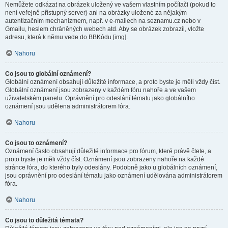
Nemůžete odkázat na obrázek uložený ve vašem vlastním počítači (pokud to
není veřejně přístupný server) ani na obrázky uložené za nějakým
autentizačním mechanizmem, např. v e-mailech na seznamu.cz nebo v
Gmailu, heslem chráněných webech atd. Aby se obrázek zobrazil, vložte
adresu, která k němu vede do BBKódu [img].
Nahoru
Co jsou to globální oznámení?
Globální oznámení obsahují důležité informace, a proto byste je měli vždy číst.
Globální oznámení jsou zobrazeny v každém fóru nahoře a ve vašem
uživatelském panelu. Oprávnění pro odeslání tématu jako globálního
oznámení jsou udělena administrátorem fóra.
Nahoru
Co jsou to oznámení?
Oznámení často obsahují důležité informace pro fórum, které právě čtete, a
proto byste je měli vždy číst. Oznámení jsou zobrazeny nahoře na každé
stránce fóra, do kterého byly odeslány. Podobně jako u globálních oznámení,
jsou oprávnění pro odeslání tématu jako oznámení udělována administrátorem
fóra.
Nahoru
Co jsou to důležitá témata?