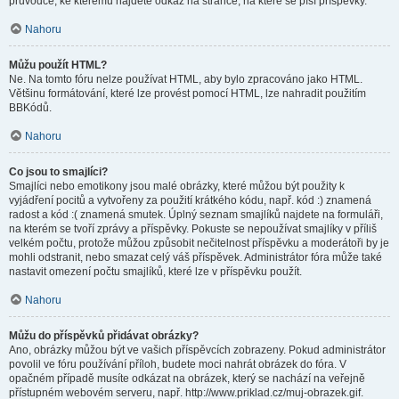
průvodce, ke kterému najdete odkaz na stránce, na které se píší příspěvky.
Nahoru
Můžu použít HTML?
Ne. Na tomto fóru nelze používat HTML, aby bylo zpracováno jako HTML.
Většinu formátování, které lze provést pomocí HTML, lze nahradit použitím
BBKódů.
Nahoru
Co jsou to smajlíci?
Smajlíci nebo emotikony jsou malé obrázky, které můžou být použity k
vyjádření pocitů a vytvořeny za použití krátkého kódu, např. kód :) znamená
radost a kód :( znamená smutek. Úplný seznam smajlíků najdete na formuláři,
na kterém se tvoří zprávy a příspěvky. Pokuste se nepoužívat smajlíky v příliš
velkém počtu, protože můžou způsobit nečitelnost příspěvku a moderátoři by je
mohli odstranit, nebo smazat celý váš příspěvek. Administrátor fóra může také
nastavit omezení počtu smajlíků, které lze v příspěvku použít.
Nahoru
Můžu do příspěvků přidávat obrázky?
Ano, obrázky můžou být ve vašich příspěvcích zobrazeny. Pokud administrátor
povolil ve fóru používání příloh, budete moci nahrát obrázek do fóra. V
opačném případě musíte odkázat na obrázek, který se nachází na veřejně
přístupném webovém serveru, např. http://www.priklad.cz/muj-obrazek.gif.