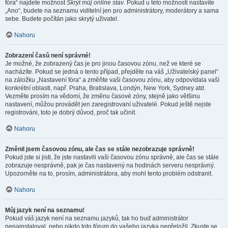
fóra“ najdete možnost
Skrýt můj online stav
. Pokud u této možnosti nastavíte
„Ano“, budete na seznamu viditelní jen pro administrátory, moderátory a sama
sebe. Budete počítán jako skrytý uživatel.
Nahoru
Zobrazení časů není správné!
Je možné, že zobrazený čas je pro jinou časovou zónu, než ve které se
nacházíte. Pokud se jedná o tento případ, přejděte na váš „Uživatelský panel“
na záložku „Nastavení fóra“ a změňte vaši časovou zónu, aby odpovídala vaší
konkrétní oblasti, např. Praha, Bratislava, Londýn, New York, Sydney atd.
Vezměte prosím na vědomí, že změnu časové zóny, stejně jako většinu
nastavení, můžou provádět jen zaregistrovaní uživatelé. Pokud ještě nejste
registrováni, toto je dobrý důvod, proč tak učinit.
Nahoru
Změnil jsem časovou zónu, ale čas se stále nezobrazuje správně!
Pokud jste si jisti, že jste nastavili vaši časovou zónu správně, ale čas se stále
zobrazuje nesprávně, pak je čas nastavený na hodinách serveru nesprávný.
Upozorněte na to, prosím, administrátora, aby mohl tento problém odstranit.
Nahoru
Můj jazyk není na seznamu!
Pokud váš jazyk není na seznamu jazyků, tak ho buď administrátor
nenainstaloval, nebo nikdo toto fórum do vašeho jazyka nepřeložil. Zkuste se