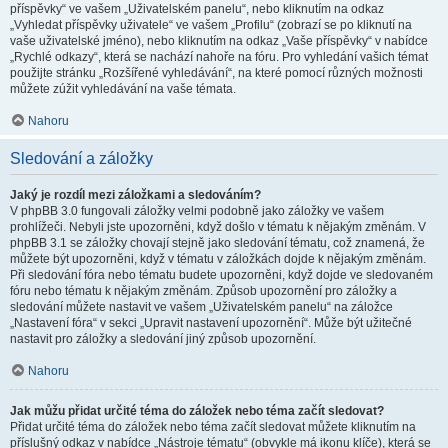
příspěvky“ ve vašem „Uživatelském panelu“, nebo kliknutím na odkaz
„Vyhledat příspěvky uživatele“ ve vašem „Profilu“ (zobrazí se po kliknutí na
vaše uživatelské jméno), nebo kliknutím na odkaz „Vaše příspěvky“ v nabídce
„Rychlé odkazy“, která se nachází nahoře na fóru. Pro vyhledání vašich témat
použijte stránku „Rozšířené vyhledávání“, na které pomocí různých možnosti
můžete zúžit vyhledávání na vaše témata.
Nahoru
Sledování a záložky
Jaký je rozdíl mezi záložkami a sledováním?
V phpBB 3.0 fungovali záložky velmi podobně jako záložky ve vašem
prohlížeči. Nebyli jste upozorněni, když došlo v tématu k nějakým změnám. V
phpBB 3.1 se záložky chovají stejně jako sledování tématu, což znamená, že
můžete být upozorněni, když v tématu v záložkách dojde k nějakým změnám.
Při sledování fóra nebo tématu budete upozorněni, když dojde ve sledovaném
fóru nebo tématu k nějakým změnám. Způsob upozornění pro záložky a
sledování můžete nastavit ve vašem „Uživatelském panelu“ na záložce
„Nastavení fóra“ v sekci „Upravit nastavení upozornění“. Může být užitečné
nastavit pro záložky a sledování jiný způsob upozornění.
Nahoru
Jak můžu přidat určité téma do záložek nebo téma začít sledovat?
Přidat určité téma do záložek nebo téma začít sledovat můžete kliknutím na
příslušný odkaz v nabídce „Nástroje tématu“ (obvykle má ikonu klíče), která se