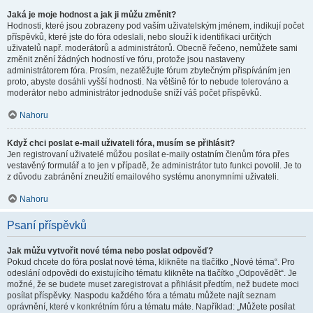
Jaká je moje hodnost a jak ji můžu změnit?
Hodnosti, které jsou zobrazeny pod vaším uživatelským jménem, indikují počet
příspěvků, které jste do fóra odeslali, nebo slouží k identifikaci určitých
uživatelů např. moderátorů a administrátorů. Obecně řečeno, nemůžete sami
změnit znění žádných hodností ve fóru, protože jsou nastaveny
administrátorem fóra. Prosím, nezatěžujte fórum zbytečným přispíváním jen
proto, abyste dosáhli vyšší hodnosti. Na většině fór to nebude tolerováno a
moderátor nebo administrátor jednoduše sníží váš počet příspěvků.
Nahoru
Když chci poslat e-mail uživateli fóra, musím se přihlásit?
Jen registrovaní uživatelé můžou posílat e-maily ostatním členům fóra přes
vestavěný formulář a to jen v případě, že administrátor tuto funkci povolil. Je to
z důvodu zabránění zneužití emailového systému anonymními uživateli.
Nahoru
Psaní příspěvků
Jak můžu vytvořit nové téma nebo poslat odpověď?
Pokud chcete do fóra poslat nové téma, klikněte na tlačítko „Nové téma“. Pro
odeslání odpovědi do existujícího tématu klikněte na tlačítko „Odpovědět“. Je
možné, že se budete muset zaregistrovat a přihlásit předtím, než budete moci
posílat příspěvky. Naspodu každého fóra a tématu můžete najít seznam
oprávnění, které v konkrétním fóru a tématu máte. Například: „Můžete posílat