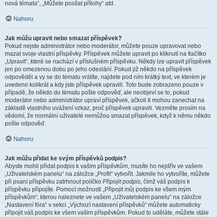
nová témata“, „Můžete posílat přílohy“ atd.
Nahoru
Jak můžu upravit nebo smazat příspěvek?
Pokud nejste administrátor nebo moderátor, můžete pouze upravovat nebo
mazat svoje vlastní příspěvky. Příspěvek můžete upravit po kliknutí na tlačítko
„Upravit“, které se nachází v příslušném příspěvku. Někdy lze upravit příspěvek
jen po omezenou dobu po jeho odeslání. Pokud již někdo na příspěvek
odpověděl a vy se do tématu vrátíte, najdete pod ním krátký text, ve kterém je
uvedeno kolikrát a kdy jste příspěvek upravili. Toto bude zobrazeno pouze v
případě, že někdo do tématu pošle odpověď, ale neobjeví se to, pokud
moderátor nebo administrátor upraví příspěvek, ačkoli ti mohou zanechat na
základě vlastního uvážení vzkaz, proč příspěvek upravili. Vezměte prosím na
vědomí, že normální uživatelé nemůžou smazat příspěvek, když k němu někdo
pošle odpověď.
Nahoru
Jak můžu přidat ke svým příspěvků podpis?
Abyste mohli přidat podpis k vašim příspěvkům, musíte ho nejdřív ve vašem
„Uživatelském panelu“ na záložce „Profil“ vytvořit. Jakmile ho vytvoříte, můžete
při psaní příspěvku zatrhnout políčko
Připojit podpis
, čímž váš podpis k
příspěvku připojíte. Pomocí možnosti „Připojit můj podpis ke všem mým
příspěvkům“, kterou naleznete ve vašem „Uživatelském panelu“ na záložce
„Nastavení fóra“ v sekci „Výchozí nastavení příspěvků“ můžete automaticky
připojit váš podpis ke všem vašim příspěvkům. Pokud to uděláte, můžete stále