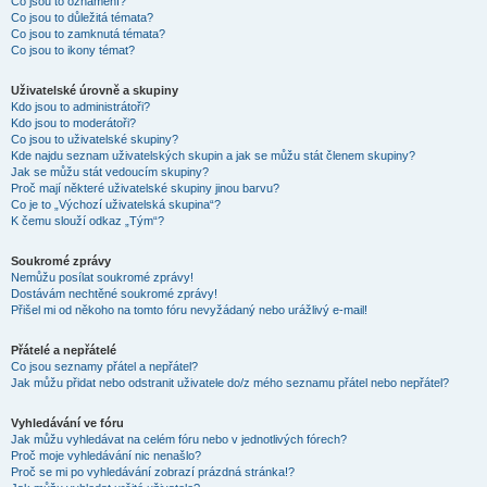
Co jsou to oznámení?
Co jsou to důležitá témata?
Co jsou to zamknutá témata?
Co jsou to ikony témat?
Uživatelské úrovně a skupiny
Kdo jsou to administrátoři?
Kdo jsou to moderátoři?
Co jsou to uživatelské skupiny?
Kde najdu seznam uživatelských skupin a jak se můžu stát členem skupiny?
Jak se můžu stát vedoucím skupiny?
Proč mají některé uživatelské skupiny jinou barvu?
Co je to „Výchozí uživatelská skupina“?
K čemu slouží odkaz „Tým“?
Soukromé zprávy
Nemůžu posílat soukromé zprávy!
Dostávám nechtěné soukromé zprávy!
Přišel mi od někoho na tomto fóru nevyžádaný nebo urážlivý e-mail!
Přátelé a nepřátelé
Co jsou seznamy přátel a nepřátel?
Jak můžu přidat nebo odstranit uživatele do/z mého seznamu přátel nebo nepřátel?
Vyhledávání ve fóru
Jak můžu vyhledávat na celém fóru nebo v jednotlivých fórech?
Proč moje vyhledávání nic nenašlo?
Proč se mi po vyhledávání zobrazí prázdná stránka!?