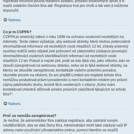
například možnost použití vlastních avatarů, posílání soukromých zpráv a e-
mailů ostatním členům fóra atd. Registrace trvá jen chvíli a tak vám ji můžeme
doporučit.
Nahoru
Co je to COPPA?
COPPA je americký zákon z roku 1998 na ochranu soukromí nezletilých na
internetu. Tento zákon vyžaduje, aby webové stránky, které mohou potenciálně
shromažďovat informace od nezletilých osob mladších 13 let, získaly písemný
souhlas rodičů nebo nějaké jiné potvrzení od zákonného zástupce povolující
shromažďování osobních identifikačních informací od nezletilých osob
mladších 13 let. Pokud si nejste jisti, jestli se toto týká vás, jako někoho, kdo se
zkouší zaregistrovat na webovou stránku, nebo se to týká webové stránky, na
kterou se zkoušíte zaregistrovat, kontaktujte vašeho právního poradce.
Vezměte prosím na vědomí, že ani phpBB Limited ani majitelé tohoto fóra
nemůžou poskytovat právní poradenství a není kontaktním místem pro právní
zájmy jakéhokoliv druhu, kromě těch uvedených v otázce „Koho mám
kontaktovat ohledně stížnosti a/nebo právních záležitostí týkajících se tohoto
fóra?“.
Nahoru
Proč se nemůžu zaregistrovat?
Je možné, že administrátor fóra zakázal registrace, aby zabránil novým
návštěvníkům, aby se stali členy fóra. Administrátor mohl také zakázat vaši IP
adresu nebo používání uživatelského jména, pomocí kterého se snažíš