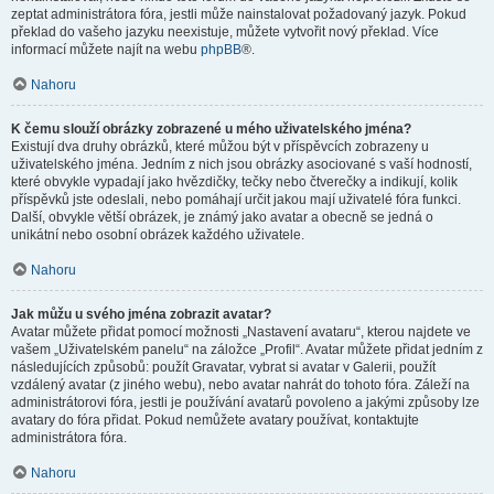
zeptat administrátora fóra, jestli může nainstalovat požadovaný jazyk. Pokud
překlad do vašeho jazyku neexistuje, můžete vytvořit nový překlad. Více
informací můžete najít na webu
phpBB
®.
Nahoru
K čemu slouží obrázky zobrazené u mého uživatelského jména?
Existují dva druhy obrázků, které můžou být v příspěvcích zobrazeny u
uživatelského jména. Jedním z nich jsou obrázky asociované s vaší hodností,
které obvykle vypadají jako hvězdičky, tečky nebo čtverečky a indikují, kolik
příspěvků jste odeslali, nebo pomáhají určit jakou mají uživatelé fóra funkci.
Další, obvykle větší obrázek, je známý jako avatar a obecně se jedná o
unikátní nebo osobní obrázek každého uživatele.
Nahoru
Jak můžu u svého jména zobrazit avatar?
Avatar můžete přidat pomocí možnosti „Nastavení avataru“, kterou najdete ve
vašem „Uživatelském panelu“ na záložce „Profil“. Avatar můžete přidat jedním z
následujících způsobů: použít Gravatar, vybrat si avatar v Galerii, použít
vzdálený avatar (z jiného webu), nebo avatar nahrát do tohoto fóra. Záleží na
administrátorovi fóra, jestli je používání avatarů povoleno a jakými způsoby lze
avatary do fóra přidat. Pokud nemůžete avatary používat, kontaktujte
administrátora fóra.
Nahoru