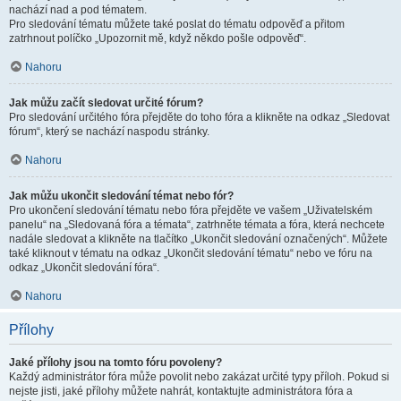
nachází nad a pod tématem.
Pro sledování tématu můžete také poslat do tématu odpověď a přitom
zatrhnout políčko „Upozornit mě, když někdo pošle odpověď“.
Nahoru
Jak můžu začít sledovat určité fórum?
Pro sledování určitého fóra přejděte do toho fóra a klikněte na odkaz „Sledovat
fórum“, který se nachází naspodu stránky.
Nahoru
Jak můžu ukončit sledování témat nebo fór?
Pro ukončení sledování tématu nebo fóra přejděte ve vašem „Uživatelském
panelu“ na „Sledovaná fóra a témata“, zatrhněte témata a fóra, která nechcete
nadále sledovat a klikněte na tlačítko „Ukončit sledování označených“. Můžete
také kliknout v tématu na odkaz „Ukončit sledování tématu“ nebo ve fóru na
odkaz „Ukončit sledování fóra“.
Nahoru
Přílohy
Jaké přílohy jsou na tomto fóru povoleny?
Každý administrátor fóra může povolit nebo zakázat určité typy příloh. Pokud si
nejste jisti, jaké přílohy můžete nahrát, kontaktujte administrátora fóra a