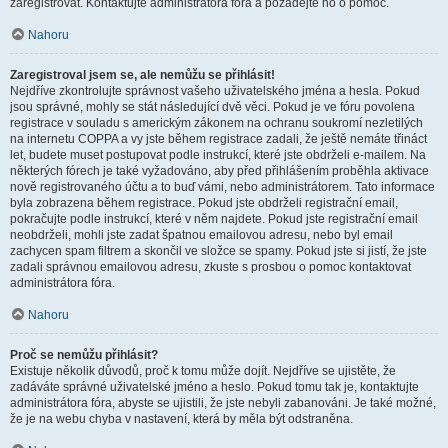
zaregistrovat. Kontaktujte administrátora fóra a požádejte ho o pomoc.
Nahoru
Zaregistroval jsem se, ale nemůžu se přihlásit!
Nejdříve zkontrolujte správnost vašeho uživatelského jména a hesla. Pokud
jsou správné, mohly se stát následující dvě věci. Pokud je ve fóru povolena
registrace v souladu s americkým zákonem na ochranu soukromí nezletilých
na internetu COPPA a vy jste během registrace zadali, že ještě nemáte třináct
let, budete muset postupovat podle instrukcí, které jste obdrželi e-mailem. Na
některých fórech je také vyžadováno, aby před přihlášením proběhla aktivace
nově registrovaného účtu a to buď vámi, nebo administrátorem. Tato informace
byla zobrazena během registrace. Pokud jste obdrželi registrační email,
pokračujte podle instrukcí, které v něm najdete. Pokud jste registrační email
neobdrželi, mohli jste zadat špatnou emailovou adresu, nebo byl email
zachycen spam filtrem a skončil ve složce se spamy. Pokud jste si jistí, že jste
zadali správnou emailovou adresu, zkuste s prosbou o pomoc kontaktovat
administrátora fóra.
Nahoru
Proč se nemůžu přihlásit?
Existuje několik důvodů, proč k tomu může dojít. Nejdříve se ujistěte, že
zadáváte správné uživatelské jméno a heslo. Pokud tomu tak je, kontaktujte
administrátora fóra, abyste se ujistili, že jste nebyli zabanováni. Je také možné,
že je na webu chyba v nastavení, která by měla být odstraněna.