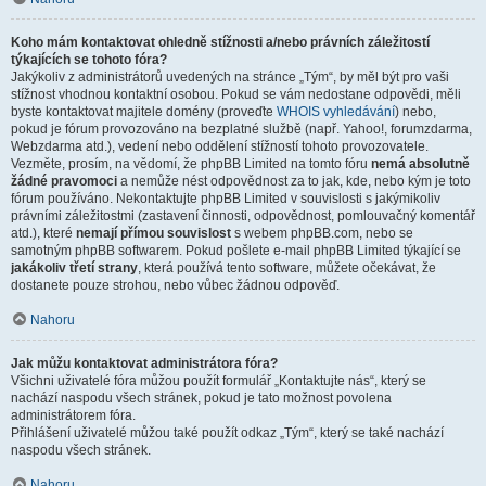
Koho mám kontaktovat ohledně stížnosti a/nebo právních záležitostí
týkajících se tohoto fóra?
Jakýkoliv z administrátorů uvedených na stránce „Tým“, by měl být pro vaši
stížnost vhodnou kontaktní osobou. Pokud se vám nedostane odpovědi, měli
byste kontaktovat majitele domény (proveďte
WHOIS vyhledávání
) nebo,
pokud je fórum provozováno na bezplatné službě (např. Yahoo!, forumzdarma,
Webzdarma atd.), vedení nebo oddělení stížností tohoto provozovatele.
Vezměte, prosím, na vědomí, že phpBB Limited na tomto fóru
nemá absolutně
žádné pravomoci
a nemůže nést odpovědnost za to jak, kde, nebo kým je toto
fórum používáno. Nekontaktujte phpBB Limited v souvislosti s jakýmikoliv
právními záležitostmi (zastavení činnosti, odpovědnost, pomlouvačný komentář
atd.), které
nemají přímou souvislost
s webem phpBB.com, nebo se
samotným phpBB softwarem. Pokud pošlete e-mail phpBB Limited týkající se
jakákoliv třetí strany
, která používá tento software, můžete očekávat, že
dostanete pouze strohou, nebo vůbec žádnou odpověď.
Nahoru
Jak můžu kontaktovat administrátora fóra?
Všichni uživatelé fóra můžou použít formulář „Kontaktujte nás“, který se
nachází naspodu všech stránek, pokud je tato možnost povolena
administrátorem fóra.
Přihlášení uživatelé můžou také použít odkaz „Tým“, který se také nachází
naspodu všech stránek.
Nahoru