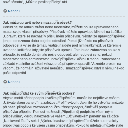
nová témata“, „Můžete posílat přílohy“ atd.
Nahoru
Jak můžu upravit nebo smazat příspěvek?
Pokud nejste administrátor nebo moderátor, můžete pouze upravovat nebo
mazat svoje vlastní příspěvky. Příspěvek můžete upravit po kliknutí na tlačítko
„Upravit“, které se nachází v příslušném příspěvku. Někdy lze upravit příspěvek
jen po omezenou dobu po jeho odeslání. Pokud již někdo na příspěvek
odpověděl a vy se do tématu vrátíte, najdete pod ním krátký text, ve kterém je
uvedeno kolikrát a kdy jste příspěvek upravili. Toto bude zobrazeno pouze v
případě, že někdo do tématu pošle odpověď, ale neobjeví se to, pokud
moderátor nebo administrátor upraví příspěvek, ačkoli ti mohou zanechat na
základě vlastního uvážení vzkaz, proč příspěvek upravili. Vezměte prosím na
vědomí, že normální uživatelé nemůžou smazat příspěvek, když k němu někdo
pošle odpověď.
Nahoru
Jak můžu přidat ke svým příspěvků podpis?
Abyste mohli přidat podpis k vašim příspěvkům, musíte ho nejdřív ve vašem
„Uživatelském panelu“ na záložce „Profil“ vytvořit. Jakmile ho vytvoříte, můžete
při psaní příspěvku zatrhnout políčko
Připojit podpis
, čímž váš podpis k
příspěvku připojíte. Pomocí možnosti „Připojit můj podpis ke všem mým
příspěvkům“, kterou naleznete ve vašem „Uživatelském panelu“ na záložce
„Nastavení fóra“ v sekci „Výchozí nastavení příspěvků“ můžete automaticky
připojit váš podpis ke všem vašim příspěvkům. Pokud to uděláte, můžete stále