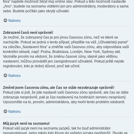
fóra“ najdete možnost
Skrýt můj online stav
. Pokud u této možnosti nastavíte
„Ano“, budete na seznamu viditelní jen pro administrátory, moderátory a sama
sebe. Budete počítán jako skrytý uživatel.
Nahoru
Zobrazení časů není správné!
Je možné, že zobrazený čas je pro jinou časovou zónu, než ve které se
nacházíte. Pokud se jedná o tento případ, přejděte na váš „Uživatelský panel“
na záložku „Nastavení fóra“ a změňte vaši časovou zónu, aby odpovídala vaší
konkrétní oblasti, např. Praha, Bratislava, Londýn, New York, Sydney atd.
Vezměte prosím na vědomí, že změnu časové zóny, stejně jako většinu
nastavení, můžou provádět jen zaregistrovaní uživatelé. Pokud ještě nejste
registrováni, toto je dobrý důvod, proč tak učinit.
Nahoru
Změnil jsem časovou zónu, ale čas se stále nezobrazuje správně!
Pokud jste si jisti, že jste nastavili vaši časovou zónu správně, ale čas se stále
zobrazuje nesprávně, pak je čas nastavený na hodinách serveru nesprávný.
Upozorněte na to, prosím, administrátora, aby mohl tento problém odstranit.
Nahoru
Můj jazyk není na seznamu!
Pokud váš jazyk není na seznamu jazyků, tak ho buď administrátor
nenainstaloval, nebo nikdo toto fórum do vašeho jazyka nepřeložil. Zkuste se