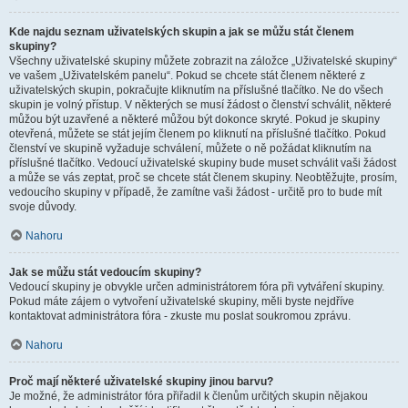
Kde najdu seznam uživatelských skupin a jak se můžu stát členem
skupiny?
Všechny uživatelské skupiny můžete zobrazit na záložce „Uživatelské skupiny“
ve vašem „Uživatelském panelu“. Pokud se chcete stát členem některé z
uživatelských skupin, pokračujte kliknutím na příslušné tlačítko. Ne do všech
skupin je volný přístup. V některých se musí žádost o členství schválit, některé
můžou být uzavřené a některé můžou být dokonce skryté. Pokud je skupiny
otevřená, můžete se stát jejím členem po kliknutí na příslušné tlačítko. Pokud
členství ve skupině vyžaduje schválení, můžete o ně požádat kliknutím na
příslušné tlačítko. Vedoucí uživatelské skupiny bude muset schválit vaši žádost
a může se vás zeptat, proč se chcete stát členem skupiny. Neobtěžujte, prosím,
vedoucího skupiny v případě, že zamítne vaši žádost - určitě pro to bude mít
svoje důvody.
Nahoru
Jak se můžu stát vedoucím skupiny?
Vedoucí skupiny je obvykle určen administrátorem fóra při vytváření skupiny.
Pokud máte zájem o vytvoření uživatelské skupiny, měli byste nejdříve
kontaktovat administrátora fóra - zkuste mu poslat soukromou zprávu.
Nahoru
Proč mají některé uživatelské skupiny jinou barvu?
Je možné, že administrátor fóra přiřadil k členům určitých skupin nějakou