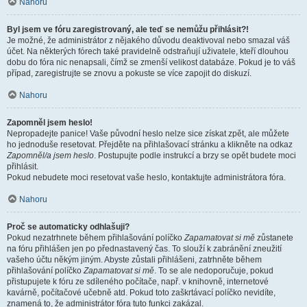
Nahoru
Byl jsem ve fóru zaregistrovaný, ale teď se nemůžu přihlásit?!
Je možné, že administrátor z nějakého důvodu deaktivoval nebo smazal váš
účet. Na některých fórech také pravidelně odstraňují uživatele, kteří dlouhou
dobu do fóra nic nenapsali, čímž se zmenší velikost databáze. Pokud je to váš
případ, zaregistrujte se znovu a pokuste se více zapojit do diskuzí.
Nahoru
Zapomněl jsem heslo!
Nepropadejte panice! Vaše původní heslo nelze sice získat zpět, ale můžete
ho jednoduše resetovat. Přejděte na přihlašovací stránku a klikněte na odkaz
Zapomněl/a jsem heslo
. Postupujte podle instrukcí a brzy se opět budete moci
přihlásit.
Pokud nebudete moci resetovat vaše heslo, kontaktujte administrátora fóra.
Nahoru
Proč se automaticky odhlašuji?
Pokud nezatrhnete během přihlašování políčko
Zapamatovat si mě
zůstanete
na fóru přihlášen jen po přednastavený čas. To slouží k zabránění zneužití
vašeho účtu někým jiným. Abyste zůstali přihlášeni, zatrhněte během
přihlašování políčko
Zapamatovat si mě
. To se ale nedoporučuje, pokud
přistupujete k fóru ze sdíleného počítače, např. v knihovně, internetové
kavárně, počítačové učebně atd. Pokud toto zaškrtávací políčko nevidíte,
znamená to, že administrátor fóra tuto funkci zakázal.