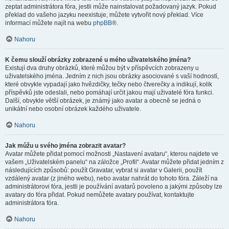
zeptat administrátora fóra, jestli může nainstalovat požadovaný jazyk. Pokud
překlad do vašeho jazyku neexistuje, můžete vytvořit nový překlad. Více
informací můžete najít na webu
phpBB
®.
Nahoru
K čemu slouží obrázky zobrazené u mého uživatelského jména?
Existují dva druhy obrázků, které můžou být v příspěvcích zobrazeny u
uživatelského jména. Jedním z nich jsou obrázky asociované s vaší hodností,
které obvykle vypadají jako hvězdičky, tečky nebo čtverečky a indikují, kolik
příspěvků jste odeslali, nebo pomáhají určit jakou mají uživatelé fóra funkci.
Další, obvykle větší obrázek, je známý jako avatar a obecně se jedná o
unikátní nebo osobní obrázek každého uživatele.
Nahoru
Jak můžu u svého jména zobrazit avatar?
Avatar můžete přidat pomocí možnosti „Nastavení avataru“, kterou najdete ve
vašem „Uživatelském panelu“ na záložce „Profil“. Avatar můžete přidat jedním z
následujících způsobů: použít Gravatar, vybrat si avatar v Galerii, použít
vzdálený avatar (z jiného webu), nebo avatar nahrát do tohoto fóra. Záleží na
administrátorovi fóra, jestli je používání avatarů povoleno a jakými způsoby lze
avatary do fóra přidat. Pokud nemůžete avatary používat, kontaktujte
administrátora fóra.
Nahoru