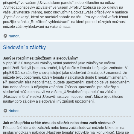
příspěvky“ ve vašem „Uživatelském panelu“, nebo kliknutím na odkaz
„Vyhledat příspěvky uživatele“ ve vašem „Profilu“ (zobrazí se po kliknutí na
vaše uživatelské jméno), nebo kliknutím na odkaz „Vaše příspěvky“ v nabídce
„Rychlé odkazy“, která se nachází nahoře na fóru. Pro vyhledání vašich témat
použijte stránku „Rozšířené vyhledávání“, na které pomocí různých možnosti
můžete zúžit vyhledávání na vaše témata.
Nahoru
Sledování a záložky
Jaký je rozdíl mezi záložkami a sledováním?
V phpBB 3.0 fungovali záložky velmi podobně jako záložky ve vašem
prohlížeči. Nebyli jste upozorněni, když došlo v tématu k nějakým změnám. V
phpBB 3.1 se záložky chovají stejně jako sledování tématu, což znamená, že
můžete být upozorněni, když v tématu v záložkách dojde k nějakým změnám.
Při sledování fóra nebo tématu budete upozorněni, když dojde ve sledovaném
fóru nebo tématu k nějakým změnám. Způsob upozornění pro záložky a
sledování můžete nastavit ve vašem „Uživatelském panelu“ na záložce
„Nastavení fóra“ v sekci „Upravit nastavení upozornění“. Může být užitečné
nastavit pro záložky a sledování jiný způsob upozornění.
Nahoru
Jak můžu přidat určité téma do záložek nebo téma začít sledovat?
Přidat určité téma do záložek nebo téma začít sledovat můžete kliknutím na
příslušný odkaz v nabídce „Nástroje tématu“ (obvykle má ikonu klíče), která se