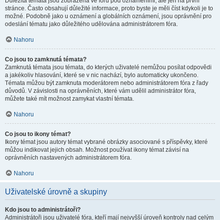
Důležitá témata jsou zobrazena ve fóru pod oznámeními, ale jen na první
stránce. Často obsahují důležité informace, proto byste je měli číst kdykoli je to
možné. Podobně jako u oznámení a globálních oznámení, jsou oprávnění pro
odeslání tématu jako důležitého udělována administrátorem fóra.
Nahoru
Co jsou to zamknutá témata?
Zamknutá témata jsou témata, do kterých uživatelé nemůžou posílat odpovědi
a jakékoliv hlasování, které se v nic nachází, bylo automaticky ukončeno.
Témata můžou být zamknuta moderátorem nebo administrátorem fóra z řady
důvodů. V závislosti na oprávněních, které vám udělil administrátor fóra,
můžete také mít možnost zamykat vlastní témata.
Nahoru
Co jsou to ikony témat?
Ikony témat jsou autory témat vybrané obrázky asociované s příspěvky, které
můžou indikovat jejich obsah. Možnost používat ikony témat závisí na
oprávněních nastavených administrátorem fóra.
Nahoru
Uživatelské úrovně a skupiny
Kdo jsou to administrátoři?
Administrátoři jsou uživatelé fóra, kteří mají nejvyšší úroveň kontroly nad celým