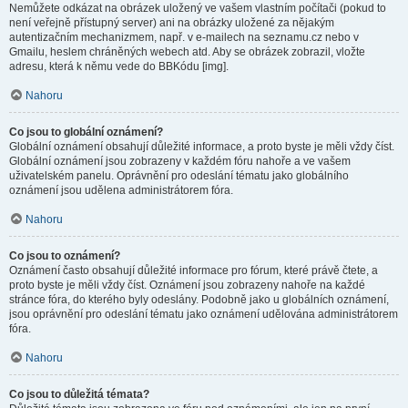
Nemůžete odkázat na obrázek uložený ve vašem vlastním počítači (pokud to
není veřejně přístupný server) ani na obrázky uložené za nějakým
autentizačním mechanizmem, např. v e-mailech na seznamu.cz nebo v
Gmailu, heslem chráněných webech atd. Aby se obrázek zobrazil, vložte
adresu, která k němu vede do BBKódu [img].
Nahoru
Co jsou to globální oznámení?
Globální oznámení obsahují důležité informace, a proto byste je měli vždy číst.
Globální oznámení jsou zobrazeny v každém fóru nahoře a ve vašem
uživatelském panelu. Oprávnění pro odeslání tématu jako globálního
oznámení jsou udělena administrátorem fóra.
Nahoru
Co jsou to oznámení?
Oznámení často obsahují důležité informace pro fórum, které právě čtete, a
proto byste je měli vždy číst. Oznámení jsou zobrazeny nahoře na každé
stránce fóra, do kterého byly odeslány. Podobně jako u globálních oznámení,
jsou oprávnění pro odeslání tématu jako oznámení udělována administrátorem
fóra.
Nahoru
Co jsou to důležitá témata?