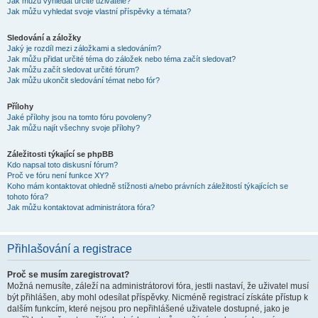
Jak můžu vyhledat určité uživatele?
Jak můžu vyhledat svoje vlastní příspěvky a témata?
Sledování a záložky
Jaký je rozdíl mezi záložkami a sledováním?
Jak můžu přidat určité téma do záložek nebo téma začít sledovat?
Jak můžu začít sledovat určité fórum?
Jak můžu ukončit sledování témat nebo fór?
Přílohy
Jaké přílohy jsou na tomto fóru povoleny?
Jak můžu najít všechny svoje přílohy?
Záležitosti týkající se phpBB
Kdo napsal toto diskusní fórum?
Proč ve fóru není funkce XY?
Koho mám kontaktovat ohledně stížnosti a/nebo právních záležitostí týkajících se
tohoto fóra?
Jak můžu kontaktovat administrátora fóra?
Přihlašování a registrace
Proč se musím zaregistrovat?
Možná nemusíte, záleží na administrátorovi fóra, jestli nastaví, že uživatel musí
být přihlášen, aby mohl odesílat příspěvky. Nicméně registrací získáte přístup k
dalším funkcím, které nejsou pro nepřihlášené uživatele dostupné, jako je