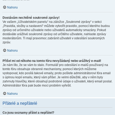
Nahoru
Dostávám nechtěné soukromé zprávy!
Ve vašem „Uživatelském panelu“ na záložce „Soukromé zprávy“ v sekci
„Pravidla, složky a nastavení“ můžete vytvořit pravidlo, pomocí kterého budou
zprávy od určeného uživatele nebo uživatelů automaticky smazány. Pokud
dostáváte urážlivé soukromé zprávy od určitého uživatele, nahlaste zprávy
moderátorům. Ti mají pravomoc zabránit uživateli v odesílání soukromých
zpráv.
Nahoru
Přišel mi od někoho na tomto fóru nevyžádaný nebo urážlivý e-mail!
Je nám líto, že se vám to stalo. Formulář pro odesílání e-mailů používaný na
tomto fóru obsahuje obranné mechanismy, pomocí kterých můžeme
vystopovat, kdo posílá takové emaily, proto pošlete administrátorovi fóra email
s úplnou kopií emailu, který vám přišel. Je velmi důležité, aby v něm byly
zahrnuty hlavičky, které obsahují podrobné údaje o uživateli, který email poslal.
Administrátor fóra pak bude moci problém vyřešit.
Nahoru
Přátelé a nepřátelé
Co jsou seznamy přátel a nepřátel?