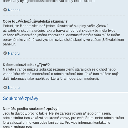
barvu, aby bylo jednodušší identifikovat členy těchto skupin.
Nahoru
Co je to „Výchozí uživatelská skupina“?
Pokud jste členem více než jedné uživatelské skupiny, vaše výchozí
uživatelská skupina určuje, jaká a barva a hodnost skupiny by měla být u
vašeho uživatelského jména zobrazena. Administrátor fóra vám může udělit
oprávnění ke změně vaší výchozí uživatelské skupiny ve vašem „Uživatelském
panelu“.
Nahoru
K čemu slouží odkaz „Tým“?
Na této stránce můžete zobrazit seznam členů starajících se o chod nebo
vedení fóra včetně moderátorů a administrátorů fóra. Také tam můžete najít
další informace jako například, která fóra moderátoři moderují.
Nahoru
Soukromé zprávy
Nemůžu posílat soukromé zprávy!
Jsou tři důvody, proč to tak je. Nejste zaregistrovaní a/nebo přihlášení,
administrátor fóra zakázal soukromé zprávy pro celé fórum, nebo administrátor
fóra zakázal přímo vám odesílání zpráv. Pro více informací kontaktujte
administrátora fóra.