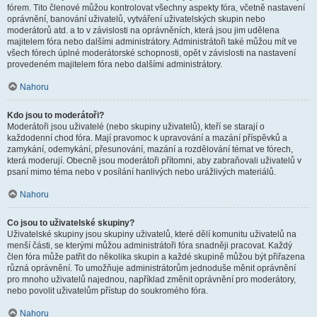
fórem. Tito členové můžou kontrolovat všechny aspekty fóra, včetně nastavení
oprávnění, banování uživatelů, vytváření uživatelských skupin nebo
moderátorů atd. a to v závislosti na oprávněních, která jsou jim udělena
majitelem fóra nebo dalšími administrátory. Administrátoři také můžou mít ve
všech fórech úplné moderátorské schopnosti, opět v závislosti na nastavení
provedeném majitelem fóra nebo dalšími administrátory.
Nahoru
Kdo jsou to moderátoři?
Moderátoři jsou uživatelé (nebo skupiny uživatelů), kteří se starají o
každodenní chod fóra. Mají pravomoc k upravování a mazání příspěvků a
zamykání, odemykání, přesunování, mazání a rozdělování témat ve fórech,
která moderují. Obecně jsou moderátoři přítomni, aby zabraňovali uživatelů v
psaní mimo téma nebo v posílání hanlivých nebo urážlivých materiálů.
Nahoru
Co jsou to uživatelské skupiny?
Uživatelské skupiny jsou skupiny uživatelů, které dělí komunitu uživatelů na
menší části, se kterými můžou administrátoři fóra snadněji pracovat. Každý
člen fóra může patřit do několika skupin a každé skupině můžou být přiřazena
různá oprávnění. To umožňuje administrátorům jednoduše měnit oprávnění
pro mnoho uživatelů najednou, například změnit oprávnění pro moderátory,
nebo povolit uživatelům přístup do soukromého fóra.
Nahoru