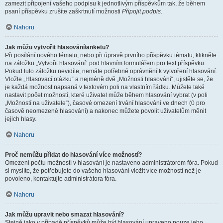
zamezit připojení vašeho podpisu k jednotlivým příspěvkům tak, že během
psaní příspěvku zrušíte zaškrtnutí možnosti
Připojit podpis
.
Nahoru
Jak můžu vytvořit hlasování/anketu?
Při posílání nového tématu, nebo při úpravě prvního příspěvku tématu, klikněte
na záložku „Vytvořit hlasování“ pod hlavním formulářem pro text příspěvku.
Pokud tuto záložku nevidíte, nemáte potřebné oprávnění k vytvoření hlasování.
Vložte „Hlasovací otázku“ a nejméně dvě „Možnosti hlasování“, ujistěte se, že
je každá možnost napsaná v textovém poli na vlastním řádku. Můžete také
nastavit počet možností, které uživatel může během hlasování vybrat (v poli
„Možností na uživatele“), časové omezení trvání hlasování ve dnech (0 pro
časově neomezené hlasování) a nakonec můžete povolit uživatelům měnit
jejich hlasy.
Nahoru
Proč nemůžu přidat do hlasování více možností?
Omezení počtu možností v hlasování je nastaveno administrátorem fóra. Pokud
si myslíte, že potřebujete do vašeho hlasování vložit více možností než je
povoleno, kontaktujte administrátora fóra.
Nahoru
Jak můžu upravit nebo smazat hlasování?
Stejně jako v případě příspěvků může být hlasování upraveno pouze jeho