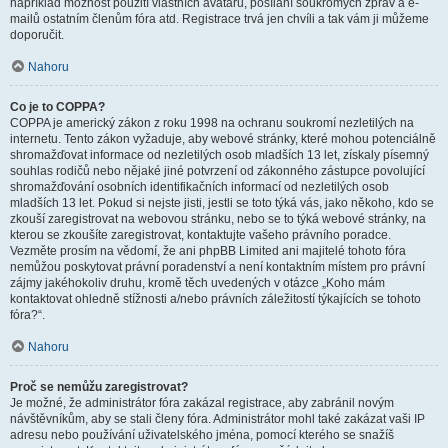
například možnost použití vlastních avatarů, posílání soukromých zpráv a e-
mailů ostatním členům fóra atd. Registrace trvá jen chvíli a tak vám ji můžeme
doporučit.
Nahoru
Co je to COPPA?
COPPA je americký zákon z roku 1998 na ochranu soukromí nezletilých na
internetu. Tento zákon vyžaduje, aby webové stránky, které mohou potenciálně
shromažďovat informace od nezletilých osob mladších 13 let, získaly písemný
souhlas rodičů nebo nějaké jiné potvrzení od zákonného zástupce povolující
shromažďování osobních identifikačních informací od nezletilých osob
mladších 13 let. Pokud si nejste jisti, jestli se toto týká vás, jako někoho, kdo se
zkouší zaregistrovat na webovou stránku, nebo se to týká webové stránky, na
kterou se zkoušíte zaregistrovat, kontaktujte vašeho právního poradce.
Vezměte prosím na vědomí, že ani phpBB Limited ani majitelé tohoto fóra
nemůžou poskytovat právní poradenství a není kontaktním místem pro právní
zájmy jakéhokoliv druhu, kromě těch uvedených v otázce „Koho mám
kontaktovat ohledně stížnosti a/nebo právních záležitostí týkajících se tohoto
fóra?“.
Nahoru
Proč se nemůžu zaregistrovat?
Je možné, že administrátor fóra zakázal registrace, aby zabránil novým
návštěvníkům, aby se stali členy fóra. Administrátor mohl také zakázat vaši IP
adresu nebo používání uživatelského jména, pomocí kterého se snažíš