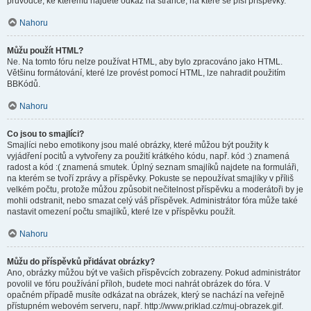
průvodce, ke kterému najdete odkaz na stránce, na které se píší příspěvky.
Nahoru
Můžu použít HTML?
Ne. Na tomto fóru nelze používat HTML, aby bylo zpracováno jako HTML.
Většinu formátování, které lze provést pomocí HTML, lze nahradit použitím
BBKódů.
Nahoru
Co jsou to smajlíci?
Smajlíci nebo emotikony jsou malé obrázky, které můžou být použity k
vyjádření pocitů a vytvořeny za použití krátkého kódu, např. kód :) znamená
radost a kód :( znamená smutek. Úplný seznam smajlíků najdete na formuláři,
na kterém se tvoří zprávy a příspěvky. Pokuste se nepoužívat smajlíky v příliš
velkém počtu, protože můžou způsobit nečitelnost příspěvku a moderátoři by je
mohli odstranit, nebo smazat celý váš příspěvek. Administrátor fóra může také
nastavit omezení počtu smajlíků, které lze v příspěvku použít.
Nahoru
Můžu do příspěvků přidávat obrázky?
Ano, obrázky můžou být ve vašich příspěvcích zobrazeny. Pokud administrátor
povolil ve fóru používání příloh, budete moci nahrát obrázek do fóra. V
opačném případě musíte odkázat na obrázek, který se nachází na veřejně
přístupném webovém serveru, např. http://www.priklad.cz/muj-obrazek.gif.