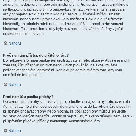
autorem, moderátorem nebo administrátorem. Pro úpravu hlasování klikněte
na tlačítko pro úpravu prvního příspěvku v tématu, ke kterému je hlasování
vždy připojeno. Pokud zatím nikdo nehlasoval, uživatelé můžou smazat
hlasování nebo v něm upravit jakoukoliv možnost. Pokud ale již uživatelé
hlasovali, jen administrátoři nebo moderátoři můžou upravit nebo smazat
hlasování. To zabrání tomu, aby byly možnosti hlasování změněny v ještě
neukončeném hlasování.
Nahoru
Proč nemám přístup do určitého fóra?
Do některých fór mají přístup jen určití uživatelé nebo skupiny. Abyste je mohli
zobrazit, číst, přispívat do nich nebo v nich provádět jiné akce, můžete
potřebovat speciální oprávnění. Kontaktujte administrátora fóra, aby vám
umožnil do fóra přístup.
Nahoru
Proč nemůžu posílat přílohy?
Oprávnění pro přílohy se nastavují pro jednotlivá fóra, skupiny nebo uživatele.
Administrátor fóra nemusel povolit do určitého fóra, do kterého můžete posílat
příspěvky, přidávat přílohy, nebo možná, že posílat přílohy můžou jen určité
skupiny, do kterých nepatříte. Pokud si nejste jisti, z jakého důvodu nemůžete k
příspěvkům přidávat přílohy, kontaktujte administrátora fóra.
Nahoru