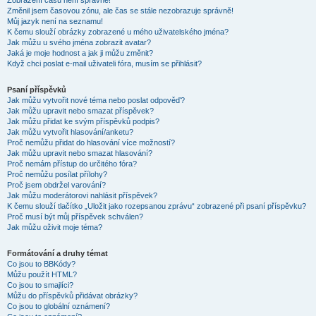
Zobrazení časů není správné!
Změnil jsem časovou zónu, ale čas se stále nezobrazuje správně!
Můj jazyk není na seznamu!
K čemu slouží obrázky zobrazené u mého uživatelského jména?
Jak můžu u svého jména zobrazit avatar?
Jaká je moje hodnost a jak ji můžu změnit?
Když chci poslat e-mail uživateli fóra, musím se přihlásit?
Psaní příspěvků
Jak můžu vytvořit nové téma nebo poslat odpověď?
Jak můžu upravit nebo smazat příspěvek?
Jak můžu přidat ke svým příspěvků podpis?
Jak můžu vytvořit hlasování/anketu?
Proč nemůžu přidat do hlasování více možností?
Jak můžu upravit nebo smazat hlasování?
Proč nemám přístup do určitého fóra?
Proč nemůžu posílat přílohy?
Proč jsem obdržel varování?
Jak můžu moderátorovi nahlásit příspěvek?
K čemu slouží tlačítko „Uložit jako rozepsanou zprávu“ zobrazené při psaní příspěvku?
Proč musí být můj příspěvek schválen?
Jak můžu oživit moje téma?
Formátování a druhy témat
Co jsou to BBKódy?
Můžu použít HTML?
Co jsou to smajlíci?
Můžu do příspěvků přidávat obrázky?
Co jsou to globální oznámení?