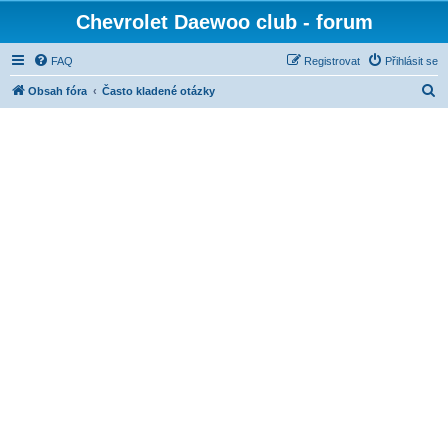
Chevrolet Daewoo club - forum
FAQ
Registrovat
Přihlásit se
H
Obsah fóra
Často kladené otázky
l
e
d
a
t