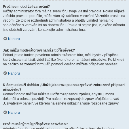
Proč jsem obdržel varování?
Každý administrátor fóra má na svém fóru svoje vlastní pravidla. Pokud nějaké
z těchto pravidel porušíte, může vám být uděleno varování. Vezměte prosím na
vědomí, že toto je rozhodnutí administrátora a phpBB Limited nemá nic
společného s varováními na daném fóru. Pokud si nejste jisti, z jakého důvodu
jste obdrželi varování, kontaktujte administrátora fóra.
Nahoru
Jak můžu moderátorovi nahlásit příspěvek?
Pokud je tato funkce povolena administrátorem fóra, měli byste v příspěvku,
který chcete nahlásit, vidět tlačítko (ikonu) pro nahlášení příspěvku. Po kliknutí
na tlačítko se zobrazí formulář, pomocí kterého můžete příspěvek nahlásit.
Nahoru
K čemu slouží tlačítko „Uložit jako rozepsanou zprávu“ zobrazené při psaní
příspěvku?
Pomocí tohoto tlačítka můžete uložit rozepsanou zprávu, abyste ji mohli
dokončit a odeslat později. Pro načtení rozepsaných zpráv přejděte na váš
„Uživatelský panel“, ve kterém naleznete odkaz na vaše rozepsané zprávy.
Nahoru
Proč musí být můj příspěvek schválen?
Administrátor fóra se mohl rozhodnout, že příspěvky ve fóru, do kterého