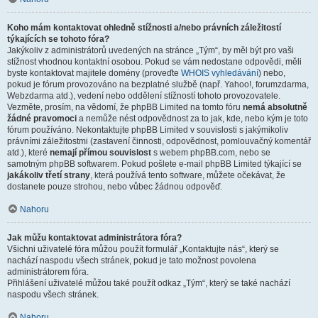
Koho mám kontaktovat ohledně stížnosti a/nebo právních záležitostí
týkajících se tohoto fóra?
Jakýkoliv z administrátorů uvedených na stránce „Tým“, by měl být pro vaši
stížnost vhodnou kontaktní osobou. Pokud se vám nedostane odpovědi, měli
byste kontaktovat majitele domény (proveďte
WHOIS vyhledávání
) nebo,
pokud je fórum provozováno na bezplatné službě (např. Yahoo!, forumzdarma,
Webzdarma atd.), vedení nebo oddělení stížností tohoto provozovatele.
Vezměte, prosím, na vědomí, že phpBB Limited na tomto fóru
nemá absolutně
žádné pravomoci
a nemůže nést odpovědnost za to jak, kde, nebo kým je toto
fórum používáno. Nekontaktujte phpBB Limited v souvislosti s jakýmikoliv
právními záležitostmi (zastavení činnosti, odpovědnost, pomlouvačný komentář
atd.), které
nemají přímou souvislost
s webem phpBB.com, nebo se
samotným phpBB softwarem. Pokud pošlete e-mail phpBB Limited týkající se
jakákoliv třetí strany
, která používá tento software, můžete očekávat, že
dostanete pouze strohou, nebo vůbec žádnou odpověď.
Nahoru
Jak můžu kontaktovat administrátora fóra?
Všichni uživatelé fóra můžou použít formulář „Kontaktujte nás“, který se
nachází naspodu všech stránek, pokud je tato možnost povolena
administrátorem fóra.
Přihlášení uživatelé můžou také použít odkaz „Tým“, který se také nachází
naspodu všech stránek.
Nahoru