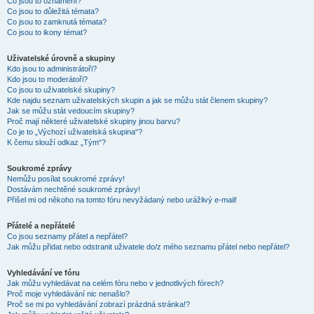
Co jsou to oznámení?
Co jsou to důležitá témata?
Co jsou to zamknutá témata?
Co jsou to ikony témat?
Uživatelské úrovně a skupiny
Kdo jsou to administrátoři?
Kdo jsou to moderátoři?
Co jsou to uživatelské skupiny?
Kde najdu seznam uživatelských skupin a jak se můžu stát členem skupiny?
Jak se můžu stát vedoucím skupiny?
Proč mají některé uživatelské skupiny jinou barvu?
Co je to „Výchozí uživatelská skupina“?
K čemu slouží odkaz „Tým“?
Soukromé zprávy
Nemůžu posílat soukromé zprávy!
Dostávám nechtěné soukromé zprávy!
Přišel mi od někoho na tomto fóru nevyžádaný nebo urážlivý e-mail!
Přátelé a nepřátelé
Co jsou seznamy přátel a nepřátel?
Jak můžu přidat nebo odstranit uživatele do/z mého seznamu přátel nebo nepřátel?
Vyhledávání ve fóru
Jak můžu vyhledávat na celém fóru nebo v jednotlivých fórech?
Proč moje vyhledávání nic nenašlo?
Proč se mi po vyhledávání zobrazí prázdná stránka!?