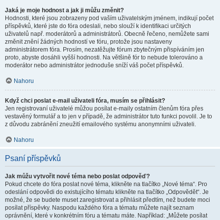
Jaká je moje hodnost a jak ji můžu změnit?
Hodnosti, které jsou zobrazeny pod vaším uživatelským jménem, indikují počet
příspěvků, které jste do fóra odeslali, nebo slouží k identifikaci určitých
uživatelů např. moderátorů a administrátorů. Obecně řečeno, nemůžete sami
změnit znění žádných hodností ve fóru, protože jsou nastaveny
administrátorem fóra. Prosím, nezatěžujte fórum zbytečným přispíváním jen
proto, abyste dosáhli vyšší hodnosti. Na většině fór to nebude tolerováno a
moderátor nebo administrátor jednoduše sníží váš počet příspěvků.
Nahoru
Když chci poslat e-mail uživateli fóra, musím se přihlásit?
Jen registrovaní uživatelé můžou posílat e-maily ostatním členům fóra přes
vestavěný formulář a to jen v případě, že administrátor tuto funkci povolil. Je to
z důvodu zabránění zneužití emailového systému anonymními uživateli.
Nahoru
Psaní příspěvků
Jak můžu vytvořit nové téma nebo poslat odpověď?
Pokud chcete do fóra poslat nové téma, klikněte na tlačítko „Nové téma“. Pro
odeslání odpovědi do existujícího tématu klikněte na tlačítko „Odpovědět“. Je
možné, že se budete muset zaregistrovat a přihlásit předtím, než budete moci
posílat příspěvky. Naspodu každého fóra a tématu můžete najít seznam
oprávnění, které v konkrétním fóru a tématu máte. Například: „Můžete posílat