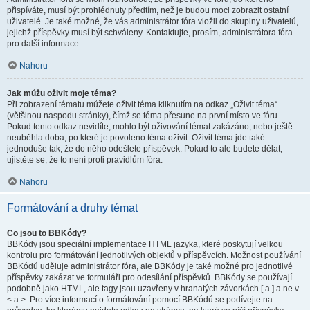
přispíváte, musí být prohlédnuty předtím, než je budou moci zobrazit ostatní
uživatelé. Je také možné, že vás administrátor fóra vložil do skupiny uživatelů,
jejichž příspěvky musí být schváleny. Kontaktujte, prosím, administrátora fóra
pro další informace.
Nahoru
Jak můžu oživit moje téma?
Při zobrazení tématu můžete oživit téma kliknutím na odkaz „Oživit téma“
(většinou naspodu stránky), čímž se téma přesune na první místo ve fóru.
Pokud tento odkaz nevidíte, mohlo být oživování témat zakázáno, nebo ještě
neuběhla doba, po které je povoleno téma oživit. Oživit téma jde také
jednoduše tak, že do něho odešlete příspěvek. Pokud to ale budete dělat,
ujistěte se, že to není proti pravidlům fóra.
Nahoru
Formátování a druhy témat
Co jsou to BBKódy?
BBKódy jsou speciální implementace HTML jazyka, které poskytují velkou
kontrolu pro formátování jednotlivých objektů v příspěvcích. Možnost používání
BBKódů uděluje administrátor fóra, ale BBKódy je také možné pro jednotlivé
příspěvky zakázat ve formuláři pro odesílání příspěvků. BBKódy se používají
podobně jako HTML, ale tagy jsou uzavřeny v hranatých závorkách [ a ] a ne v
< a >. Pro více informací o formátování pomocí BBKódů se podívejte na