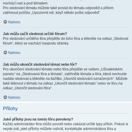
nachází nad a pod tématem.
Pro sledování tématu můžete také poslat do tématu odpověď a přitom
zatrhnout políčko „Upozornit mě, když někdo pošle odpověď“.
Nahoru
Jak můžu začít sledovat určité fórum?
Pro sledování určitého fóra přejděte do toho fóra a klikněte na odkaz „Sledovat
fórum“, který se nachází naspodu stránky.
Nahoru
Jak můžu ukončit sledování témat nebo fór?
Pro ukončení sledování tématu nebo fóra přejděte ve vašem „Uživatelském
panelu“ na „Sledovaná fóra a témata“, zatrhněte témata a fóra, která nechcete
nadále sledovat a klikněte na tlačítko „Ukončit sledování označených“. Můžete
také kliknout v tématu na odkaz „Ukončit sledování tématu“ nebo ve fóru na
odkaz „Ukončit sledování fóra“.
Nahoru
Přílohy
Jaké přílohy jsou na tomto fóru povoleny?
Každý administrátor fóra může povolit nebo zakázat určité typy příloh. Pokud si
nejste jisti, jaké přílohy můžete nahrát, kontaktujte administrátora fóra a