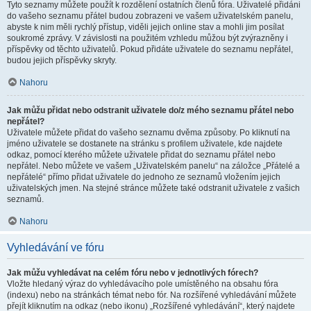
Tyto seznamy můžete použít k rozdělení ostatních členů fóra. Uživatelé přidáni
do vašeho seznamu přátel budou zobrazeni ve vašem uživatelském panelu,
abyste k nim měli rychlý přístup, viděli jejich online stav a mohli jim posílat
soukromé zprávy. V závislosti na použitém vzhledu můžou být zvýrazněny i
příspěvky od těchto uživatelů. Pokud přidáte uživatele do seznamu nepřátel,
budou jejich příspěvky skryty.
Nahoru
Jak můžu přidat nebo odstranit uživatele do/z mého seznamu přátel nebo
nepřátel?
Uživatele můžete přidat do vašeho seznamu dvěma způsoby. Po kliknutí na
jméno uživatele se dostanete na stránku s profilem uživatele, kde najdete
odkaz, pomocí kterého můžete uživatele přidat do seznamu přátel nebo
nepřátel. Nebo můžete ve vašem „Uživatelském panelu“ na záložce „Přátelé a
nepřátelé“ přímo přidat uživatele do jednoho ze seznamů vložením jejich
uživatelských jmen. Na stejné stránce můžete také odstranit uživatele z vašich
seznamů.
Nahoru
Vyhledávání ve fóru
Jak můžu vyhledávat na celém fóru nebo v jednotlivých fórech?
Vložte hledaný výraz do vyhledávacího pole umístěného na obsahu fóra
(indexu) nebo na stránkách témat nebo fór. Na rozšířené vyhledávání můžete
přejít kliknutím na odkaz (nebo ikonu) „Rozšířené vyhledávání“, který najdete