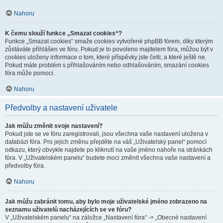
Nahoru
K čemu slouží funkce „Smazat cookies“?
Funkce „Smazat cookies“ smaže cookies vytvořené phpBB fórem, díky kterým
zůstáváte přihlášen ve fóru. Pokud je to povoleno majitelem fóra, můžou být v
cookies uloženy informace o tom, které příspěvky jste četli, a které ještě ne.
Pokud máte problém s přihlašováním nebo odhlašováním, smazání cookies
fóra může pomoci.
Nahoru
Předvolby a nastavení uživatele
Jak můžu změnit svoje nastavení?
Pokud jste se ve fóru zaregistrovali, jsou všechna vaše nastavení uložena v
databázi fóra. Pro jejich změnu přejděte na váš „Uživatelský panel“ pomocí
odkazu, který obvykle najdete po kliknutí na vaše jméno nahoře na stránkách
fóra. V „Uživatelském panelu“ budete moci změnit všechna vaše nastavení a
předvolby fóra.
Nahoru
Jak můžu zabránit tomu, aby bylo moje uživatelské jméno zobrazeno na
seznamu uživatelů nacházejících se ve fóru?
V „Uživatelském panelu“ na záložce „Nastavení fóra“ -> „Obecné nastavení