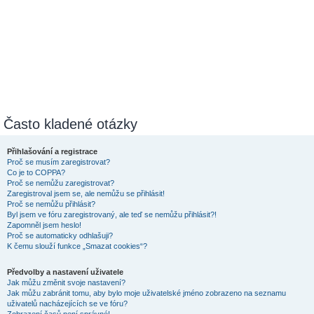
Často kladené otázky
Přihlašování a registrace
Proč se musím zaregistrovat?
Co je to COPPA?
Proč se nemůžu zaregistrovat?
Zaregistroval jsem se, ale nemůžu se přihlásit!
Proč se nemůžu přihlásit?
Byl jsem ve fóru zaregistrovaný, ale teď se nemůžu přihlásit?!
Zapomněl jsem heslo!
Proč se automaticky odhlašuji?
K čemu slouží funkce „Smazat cookies“?
Předvolby a nastavení uživatele
Jak můžu změnit svoje nastavení?
Jak můžu zabránit tomu, aby bylo moje uživatelské jméno zobrazeno na seznamu
uživatelů nacházejících se ve fóru?