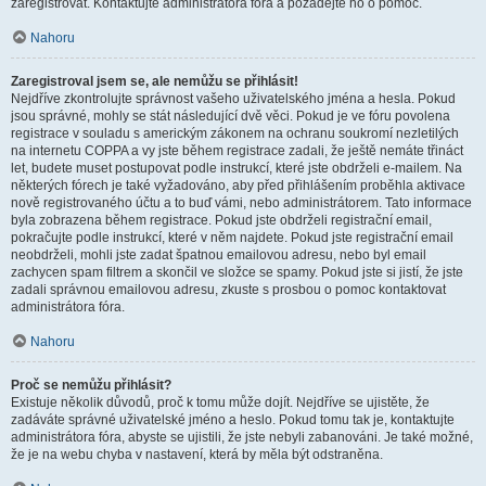
zaregistrovat. Kontaktujte administrátora fóra a požádejte ho o pomoc.
Nahoru
Zaregistroval jsem se, ale nemůžu se přihlásit!
Nejdříve zkontrolujte správnost vašeho uživatelského jména a hesla. Pokud
jsou správné, mohly se stát následující dvě věci. Pokud je ve fóru povolena
registrace v souladu s americkým zákonem na ochranu soukromí nezletilých
na internetu COPPA a vy jste během registrace zadali, že ještě nemáte třináct
let, budete muset postupovat podle instrukcí, které jste obdrželi e-mailem. Na
některých fórech je také vyžadováno, aby před přihlášením proběhla aktivace
nově registrovaného účtu a to buď vámi, nebo administrátorem. Tato informace
byla zobrazena během registrace. Pokud jste obdrželi registrační email,
pokračujte podle instrukcí, které v něm najdete. Pokud jste registrační email
neobdrželi, mohli jste zadat špatnou emailovou adresu, nebo byl email
zachycen spam filtrem a skončil ve složce se spamy. Pokud jste si jistí, že jste
zadali správnou emailovou adresu, zkuste s prosbou o pomoc kontaktovat
administrátora fóra.
Nahoru
Proč se nemůžu přihlásit?
Existuje několik důvodů, proč k tomu může dojít. Nejdříve se ujistěte, že
zadáváte správné uživatelské jméno a heslo. Pokud tomu tak je, kontaktujte
administrátora fóra, abyste se ujistili, že jste nebyli zabanováni. Je také možné,
že je na webu chyba v nastavení, která by měla být odstraněna.