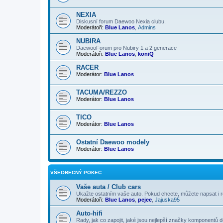
NEXIA
Diskusní forum Daewoo Nexia clubu.
Moderátoři:
Blue Lanos
,
Admins
NUBIRA
DaewooForum pro Nubiry 1 a 2 generace
Moderátoři:
Blue Lanos
,
koniQ
RACER
Moderátor:
Blue Lanos
TACUMA/REZZO
Moderátor:
Blue Lanos
TICO
Moderátor:
Blue Lanos
Ostatní Daewoo modely
Moderátor:
Blue Lanos
VŠEOBECNÝ POKEC
Vaše auta / Club cars
Ukažte ostatním vaše auto. Pokud chcete, můžete napsat i r
Moderátoři:
Blue Lanos
,
pejee
,
Jajuska95
Auto-hifi
Rady, jak co zapojit, jaké jsou nejlepší značky komponentů d