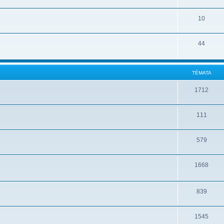
10
44
TÉMATA
1712
111
579
1668
839
1545