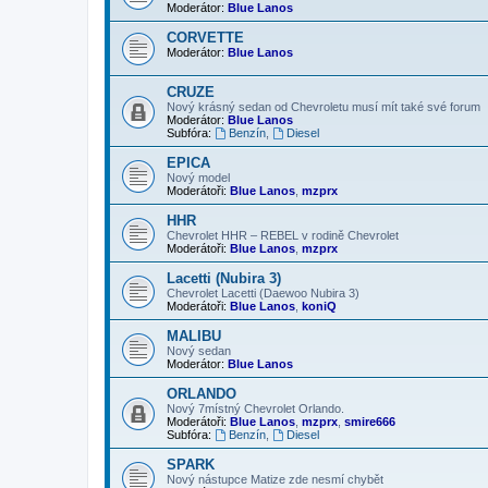
Moderátor:
Blue Lanos
CORVETTE
Moderátor:
Blue Lanos
CRUZE
Nový krásný sedan od Chevroletu musí mít také své forum
Moderátor:
Blue Lanos
Subfóra:
Benzín
,
Diesel
EPICA
Nový model
Moderátoři:
Blue Lanos
,
mzprx
HHR
Chevrolet HHR – REBEL v rodině Chevrolet
Moderátoři:
Blue Lanos
,
mzprx
Lacetti (Nubira 3)
Chevrolet Lacetti (Daewoo Nubira 3)
Moderátoři:
Blue Lanos
,
koniQ
MALIBU
Nový sedan
Moderátor:
Blue Lanos
ORLANDO
Nový 7místný Chevrolet Orlando.
Moderátoři:
Blue Lanos
,
mzprx
,
smire666
Subfóra:
Benzín
,
Diesel
SPARK
Nový nástupce Matize zde nesmí chybět