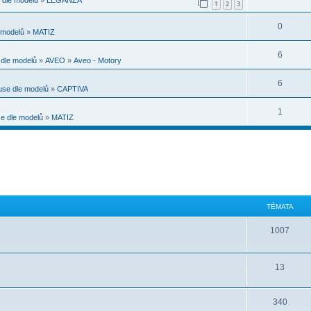
1
2
3
0
modelů
»
MATIZ
6
dle modelů
»
AVEO
»
Aveo - Motory
6
se dle modelů
»
CAPTIVA
1
 dle modelů
»
MATIZ
TÉMATA
1007
13
340