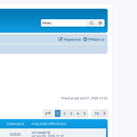
Hledat
Pokročilé hledání
Registrovat
Přihlásit se
Právě je pát srp 07, 2026 13:41
Stránka
1
z
10
1
2
3
4
5
10
Další
…
ZOBRAZENÍ
POSLEDNÍ PŘÍSPĚVEK
od
conpet
62620
stř srp 05, 2026 11:32