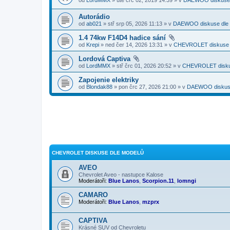
Autorádio
od
ab021
» stř srp 05, 2026 11:13 » v
DAEWOO diskuse dle 
1.4 74kw F14D4 hadice sání
od
Krepi
» ned čer 14, 2026 13:31 » v
CHEVROLET diskuse 
Lordová Captiva
od
LordMMX
» stř črc 01, 2026 20:52 » v
CHEVROLET disku
Zapojenie elektriky
od
Blondak88
» pon črc 27, 2026 21:00 » v
DAEWOO diskuse
CHEVROLET DISKUSE DLE MODELŮ
AVEO
Chevrolet Aveo - nastupce Kalose
Moderátoři:
Blue Lanos
,
Scorpion.11
,
lomngi
CAMARO
Moderátoři:
Blue Lanos
,
mzprx
CAPTIVA
Krásné SUV od Chevroletu