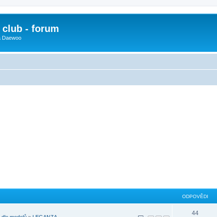
club - forum
 a Daewoo
ODPOVĚDI
44
dle modelů
»
LEGANZA