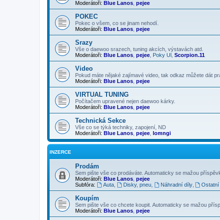
Moderátoři:
Blue Lanos
,
pejee
POKEC
Pokec o všem, co se jinam nehodí.
Moderátoři:
Blue Lanos
,
pejee
Srazy
Vše o daewoo srazech, tuning akcích, výstavách atd.
Moderátoři:
Blue Lanos
,
pejee
,
Poky Ul
,
Scorpion.11
Video
Pokud máte nějaké zajímavé video, tak odkaz můžete dát p
Moderátoři:
Blue Lanos
,
pejee
VIRTUAL TUNING
Počítačem upravené nejen daewoo kárky.
Moderátoři:
Blue Lanos
,
pejee
Technická Sekce
Vše co se týká techniky, zapojení, ND
Moderátoři:
Blue Lanos
,
pejee
,
lomngi
INZERCE
Prodám
Sem pište vše co prodáváte. Automaticky se mažou příspěvky 
Moderátoři:
Blue Lanos
,
pejee
Subfóra:
Auta
,
Disky, pneu
,
Náhradní díly
,
Ostatní
Koupím
Sem pište vše co chcete koupit. Automaticky se mažou příspě
Moderátoři:
Blue Lanos
,
pejee