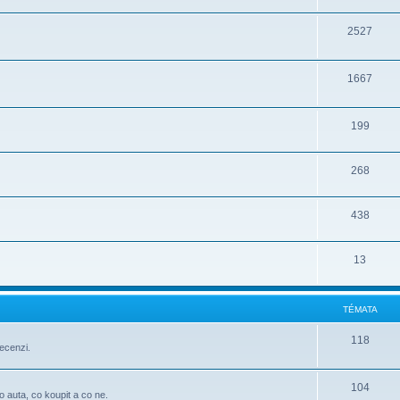
2527
1667
199
268
438
13
TÉMATA
118
ecenzi.
104
o auta, co koupit a co ne.