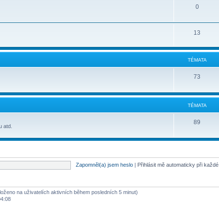
0
13
TÉMATA
73
TÉMATA
89
u atd.
Zapomněl(a) jsem heslo
|
Přihlásit mě automaticky při každ
aloženo na uživatelích aktivních během posledních 5 minut)
04:08