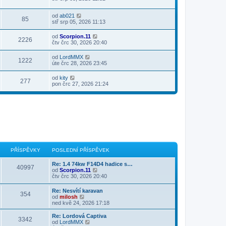
od
ab021
85
stř srp 05, 2026 11:13
od
Scorpion.11
2226
čtv črc 30, 2026 20:40
od
LordMMX
1222
úte črc 28, 2026 23:45
od
kity
277
pon črc 27, 2026 21:24
PŘÍSPĚVKY
POSLEDNÍ PŘÍSPĚVEK
Re: 1.4 74kw F14D4 hadice s…
40997
Z
od
Scorpion.11
o
čtv črc 30, 2026 20:40
b
r
Re: Nesvítí karavan
354
a
Z
od
milosh
z
o
ned kvě 24, 2026 17:18
i
b
t
r
Re: Lordová Captiva
p
3342
a
Z
od
LordMMX
o