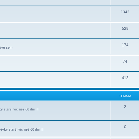
1342
529
174
rávě sem.
74
413
TÉMATA
2
starší víc než 60 dní !!!
0
vky starší víc než 60 dní !!!