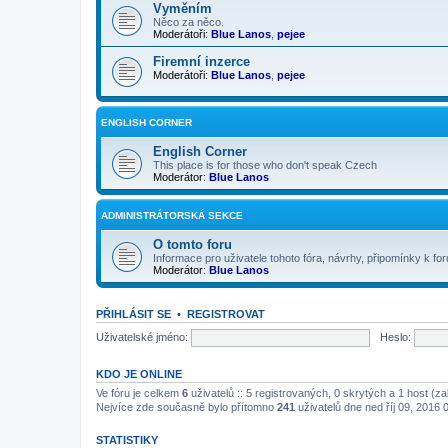
Vyměním
Něco za něco.
Moderátoři:
Blue Lanos
,
pejee
Firemní inzerce
Moderátoři:
Blue Lanos
,
pejee
ENGLISH CORNER
English Corner
This place is for those who don't speak Czech
Moderátor:
Blue Lanos
ADMINISTRÁTORSKÁ SEKCE
O tomto foru
Informace pro uživatele tohoto fóra, návrhy, připomínky k for
Moderátor:
Blue Lanos
PŘIHLÁSIT SE
•
REGISTROVAT
Uživatelské jméno:
Heslo:
KDO JE ONLINE
Ve fóru je celkem
6
uživatelů :: 5 registrovaných, 0 skrytých a 1 host (z
Nejvíce zde současně bylo přítomno
241
uživatelů dne ned říj 09, 2016 
STATISTIKY