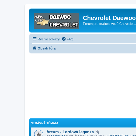
Chevrolet Daewoo 
Forum pro majitele vozů Chevrolet
Rychlé odkazy
FAQ
Obsah fóra
NEDÁVNÁ TÉMATA
Areum - Lordová leganza
od
LordMMX
» úte črc 02, 2019 14:39 » v
DAEWOO diskuse 