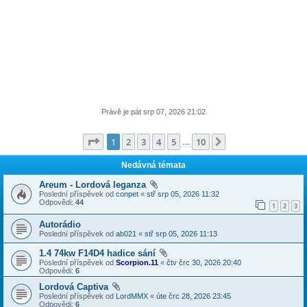
Právě je pát srp 07, 2026 21:02
Stránka
1
z
10
1
2
3
4
5
10
Další
…
Nedávná témata
Areum - Lordová leganza
Poslední příspěvek od
conpet
«
stř srp 05, 2026 11:32
Odpovědi:
44
1
2
3
Autorádio
Poslední příspěvek od
ab021
«
stř srp 05, 2026 11:13
1.4 74kw F14D4 hadice sání
Poslední příspěvek od
Scorpion.11
«
čtv črc 30, 2026 20:40
Odpovědi:
6
Lordová Captiva
Poslední příspěvek od
LordMMX
«
úte črc 28, 2026 23:45
Odpovědi:
6