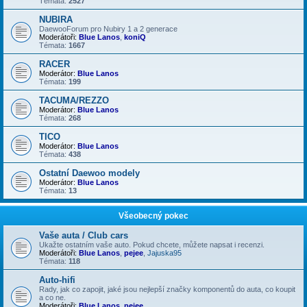
Témata:
2527
NUBIRA
DaewooForum pro Nubiry 1 a 2 generace
Moderátoři:
Blue Lanos
,
koniQ
Témata:
1667
RACER
Moderátor:
Blue Lanos
Témata:
199
TACUMA/REZZO
Moderátor:
Blue Lanos
Témata:
268
TICO
Moderátor:
Blue Lanos
Témata:
438
Ostatní Daewoo modely
Moderátor:
Blue Lanos
Témata:
13
Všeobecný pokec
Vaše auta / Club cars
Ukažte ostatním vaše auto. Pokud chcete, můžete napsat i recenzi.
Moderátoři:
Blue Lanos
,
pejee
,
Jajuska95
Témata:
118
Auto-hifi
Rady, jak co zapojit, jaké jsou nejlepší značky komponentů do auta, co koupit
a co ne.
Moderátoři:
Blue Lanos
,
pejee