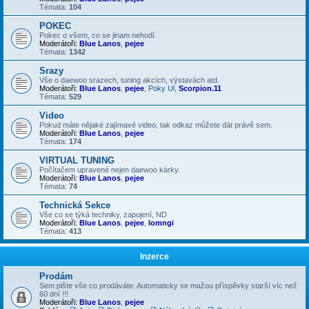
Témata:
104
POKEC
Pokec o všem, co se jinam nehodí.
Moderátoři:
Blue Lanos
,
pejee
Témata:
1342
Srazy
Vše o daewoo srazech, tuning akcích, výstavách atd.
Moderátoři:
Blue Lanos
,
pejee
,
Poky Ul
,
Scorpion.11
Témata:
529
Video
Pokud máte nějaké zajímavé video, tak odkaz můžete dát právě sem.
Moderátoři:
Blue Lanos
,
pejee
Témata:
174
VIRTUAL TUNING
Počítačem upravené nejen daewoo kárky.
Moderátoři:
Blue Lanos
,
pejee
Témata:
74
Technická Sekce
Vše co se týká techniky, zapojení, ND
Moderátoři:
Blue Lanos
,
pejee
,
lomngi
Témata:
413
Inzerce
Prodám
Sem pište vše co prodáváte. Automaticky se mažou příspěvky starší víc než
60 dní !!!
Moderátoři:
Blue Lanos
,
pejee