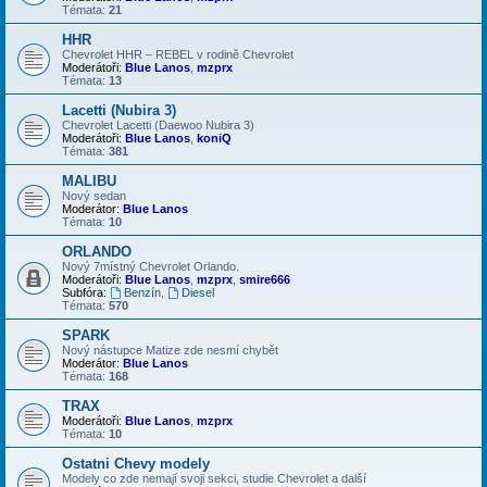
Témata:
21
HHR
Chevrolet HHR – REBEL v rodině Chevrolet
Moderátoři:
Blue Lanos
,
mzprx
Témata:
13
Lacetti (Nubira 3)
Chevrolet Lacetti (Daewoo Nubira 3)
Moderátoři:
Blue Lanos
,
koniQ
Témata:
381
MALIBU
Nový sedan
Moderátor:
Blue Lanos
Témata:
10
ORLANDO
Nový 7místný Chevrolet Orlando.
Moderátoři:
Blue Lanos
,
mzprx
,
smire666
Subfóra:
Benzín
,
Diesel
Témata:
570
SPARK
Nový nástupce Matize zde nesmí chybět
Moderátor:
Blue Lanos
Témata:
168
TRAX
Moderátoři:
Blue Lanos
,
mzprx
Témata:
10
Ostatni Chevy modely
Modely co zde nemají svoji sekci, studie Chevrolet a další