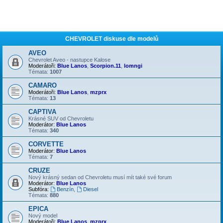
CHEVROLET diskuse dle modelů
AVEO
Chevrolet Aveo - nastupce Kalose
Moderátoři:
Blue Lanos
,
Scorpion.11
,
lomngi
Témata:
1007
CAMARO
Moderátoři:
Blue Lanos
,
mzprx
Témata:
13
CAPTIVA
Krásné SUV od Chevroletu
Moderátor:
Blue Lanos
Témata:
340
CORVETTE
Moderátor:
Blue Lanos
Témata:
7
CRUZE
Nový krásný sedan od Chevroletu musí mít také své forum
Moderátor:
Blue Lanos
Subfóra:
Benzín
,
Diesel
Témata:
880
EPICA
Nový model
Moderátoři:
Blue Lanos
,
mzprx