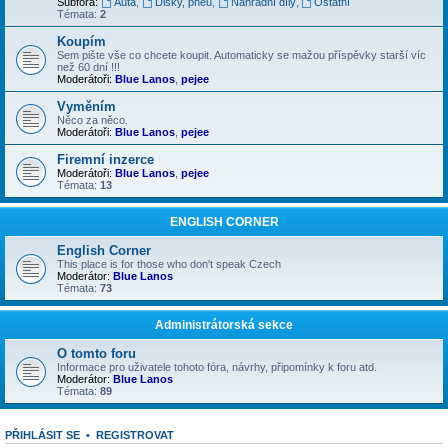
Subfóra:
Auta
,
Disky, pneu
,
Náhradní díly
,
Ostatní
Témata:
2
Koupím
Sem pište vše co chcete koupit. Automaticky se mažou příspěvky starší víc
než 60 dní !!!
Moderátoři:
Blue Lanos
,
pejee
Vyměním
Něco za něco.
Moderátoři:
Blue Lanos
,
pejee
Firemní inzerce
Moderátoři:
Blue Lanos
,
pejee
Témata:
13
ENGLISH CORNER
English Corner
This place is for those who don't speak Czech
Moderátor:
Blue Lanos
Témata:
73
Administrátorská sekce
O tomto foru
Informace pro uživatele tohoto fóra, návrhy, připomínky k foru atd.
Moderátor:
Blue Lanos
Témata:
89
PŘIHLÁSIT SE
•
REGISTROVAT