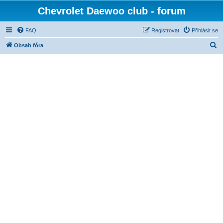
Chevrolet Daewoo club - forum
FAQ
Registrovat
Přihlásit se
H
Obsah fóra
l
e
d
a
t