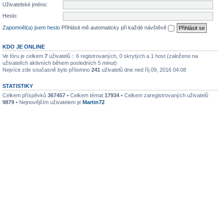
Uživatelské jméno:
Heslo:
Zapomněl(a) jsem heslo
Přihlásit mě automaticky při každé návštěvě
KDO JE ONLINE
Ve fóru je celkem
7
uživatelů :: 6 registrovaných, 0 skrytých a 1 host (založeno na
uživatelích aktivních během posledních 5 minut)
Nejvíce zde současně bylo přítomno
241
uživatelů dne ned říj 09, 2016 04:08
STATISTIKY
Celkem příspěvků
367457
• Celkem témat
17934
• Celkem zaregistrovaných uživatelů
9879
• Nejnovějším uživatelem je
Martin72