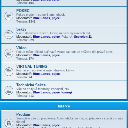
Témata:
104
POKEC
Pokec o všem, co se jinam nehodí.
Moderátoři:
Blue Lanos
,
pejee
Témata:
1342
Srazy
Vše o daewoo srazech, tuning akcích, výstavách atd.
Moderátoři:
Blue Lanos
,
pejee
,
Poky Ul
,
Scorpion.11
Témata:
529
Video
Pokud máte nějaké zajímavé video, tak odkaz můžete dát právě sem.
Moderátoři:
Blue Lanos
,
pejee
Témata:
174
VIRTUAL TUNING
Počítačem upravené nejen daewoo kárky.
Moderátoři:
Blue Lanos
,
pejee
Témata:
74
Technická Sekce
Vše co se týká techniky, zapojení, ND
Moderátoři:
Blue Lanos
,
pejee
,
lomngi
Témata:
413
Inzerce
Prodám
Sem pište vše co prodáváte. Automaticky se mažou příspěvky starší víc než
60 dní !!!
Moderátoři:
Blue Lanos
,
pejee