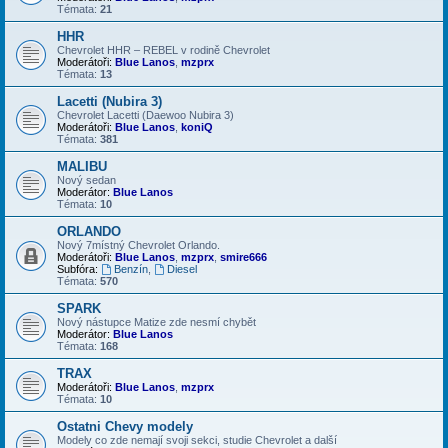
Témata:
21
HHR
Chevrolet HHR – REBEL v rodině Chevrolet
Moderátoři:
Blue Lanos
,
mzprx
Témata:
13
Lacetti (Nubira 3)
Chevrolet Lacetti (Daewoo Nubira 3)
Moderátoři:
Blue Lanos
,
koniQ
Témata:
381
MALIBU
Nový sedan
Moderátor:
Blue Lanos
Témata:
10
ORLANDO
Nový 7místný Chevrolet Orlando.
Moderátoři:
Blue Lanos
,
mzprx
,
smire666
Subfóra:
Benzín
,
Diesel
Témata:
570
SPARK
Nový nástupce Matize zde nesmí chybět
Moderátor:
Blue Lanos
Témata:
168
TRAX
Moderátoři:
Blue Lanos
,
mzprx
Témata:
10
Ostatni Chevy modely
Modely co zde nemají svoji sekci, studie Chevrolet a další