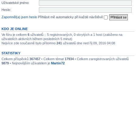
Uživatelské jméno:
Heslo:
Zapomněl(a) jsem heslo
Přihlásit mě automaticky při každé návštěvě
KDO JE ONLINE
Ve fóru je celkem
6
uživatelů :: 5 registrovaných, 0 skrytých a 1 host (založeno na
uživatelích aktivních během posledních 5 minut)
Nejvíce zde současně bylo přítomno
241
uživatelů dne ned říj 09, 2016 04:08
STATISTIKY
Celkem příspěvků
367457
• Celkem témat
17934
• Celkem zaregistrovaných uživatelů
9879
• Nejnovějším uživatelem je
Martin72