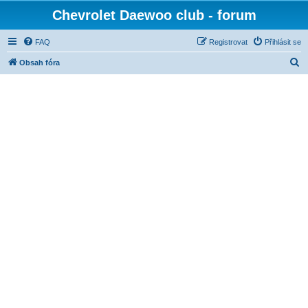
Chevrolet Daewoo club - forum
FAQ
Registrovat
Přihlásit se
H
Obsah fóra
l
e
d
a
t