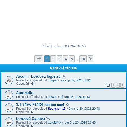
Právě je sob srp 08, 2026 00:55
Stránka
1
z
10
1
2
3
4
5
10
Další
…
Nedávná témata
Areum - Lordová leganza
Poslední příspěvek od
conpet
«
stř srp 05, 2026 11:32
Odpovědi:
44
1
2
3
Autorádio
Poslední příspěvek od
ab021
«
stř srp 05, 2026 11:13
1.4 74kw F14D4 hadice sání
Poslední příspěvek od
Scorpion.11
«
čtv črc 30, 2026 20:40
Odpovědi:
6
Lordová Captiva
Poslední příspěvek od
LordMMX
«
úte črc 28, 2026 23:45
Odpovědi:
6