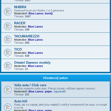
Témata:
2527
NUBIRA
DaewooForum pro Nubiry 1 a 2 generace
Moderátoři:
Blue Lanos
,
koniQ
Témata:
1667
RACER
Moderátor:
Blue Lanos
Témata:
199
TACUMA/REZZO
Moderátor:
Blue Lanos
Témata:
268
TICO
Moderátor:
Blue Lanos
Témata:
438
Ostatní Daewoo modely
Moderátor:
Blue Lanos
Témata:
13
Všeobecný pokec
Vaše auta / Club cars
Ukažte ostatním vaše auto. Pokud chcete, můžete napsat i recenzi.
Moderátoři:
Blue Lanos
,
pejee
,
Jajuska95
Témata:
118
Auto-hifi
Rady, jak co zapojit, jaké jsou nejlepší značky komponentů do auta, co koupit
a co ne.
Moderátoři:
Blue Lanos
,
pejee