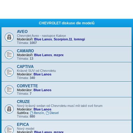
CHEVROLET diskuse dle modelů
AVEO
Chevrolet Aveo - nastupce Kalose
Moderátoři:
Blue Lanos
,
Scorpion.11
,
lomngi
Témata:
1007
CAMARO
Moderátoři:
Blue Lanos
,
mzprx
Témata:
13
CAPTIVA
Krásné SUV od Chevroletu
Moderátor:
Blue Lanos
Témata:
340
CORVETTE
Moderátor:
Blue Lanos
Témata:
7
CRUZE
Nový krásný sedan od Chevroletu musí mít také své forum
Moderátor:
Blue Lanos
Subfóra:
Benzín
,
Diesel
Témata:
880
EPICA
Nový model
Moderátoři:
Blue Lanos
,
mzprx