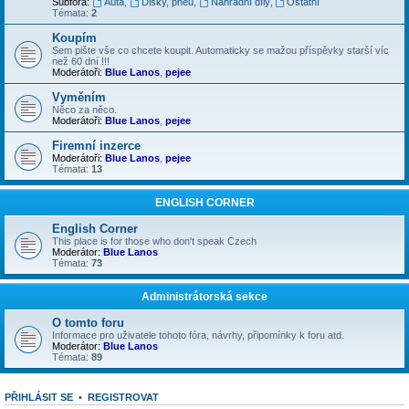
Subfóra:
Auta
,
Disky, pneu
,
Náhradní díly
,
Ostatní
Témata:
2
Koupím
Sem pište vše co chcete koupit. Automaticky se mažou příspěvky starší víc
než 60 dní !!!
Moderátoři:
Blue Lanos
,
pejee
Vyměním
Něco za něco.
Moderátoři:
Blue Lanos
,
pejee
Firemní inzerce
Moderátoři:
Blue Lanos
,
pejee
Témata:
13
ENGLISH CORNER
English Corner
This place is for those who don't speak Czech
Moderátor:
Blue Lanos
Témata:
73
Administrátorská sekce
O tomto foru
Informace pro uživatele tohoto fóra, návrhy, připomínky k foru atd.
Moderátor:
Blue Lanos
Témata:
89
PŘIHLÁSIT SE
•
REGISTROVAT