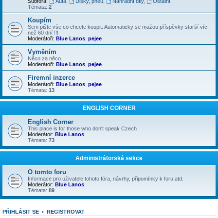
Subfóra:
Auta
,
Disky, pneu
,
Náhradní díly
,
Ostatní
Témata:
2
Koupím
Sem pište vše co chcete koupit. Automaticky se mažou příspěvky starší víc
než 60 dní !!!
Moderátoři:
Blue Lanos
,
pejee
Vyměním
Něco za něco.
Moderátoři:
Blue Lanos
,
pejee
Firemní inzerce
Moderátoři:
Blue Lanos
,
pejee
Témata:
13
ENGLISH CORNER
English Corner
This place is for those who don't speak Czech
Moderátor:
Blue Lanos
Témata:
73
Administrátorská sekce
O tomto foru
Informace pro uživatele tohoto fóra, návrhy, připomínky k foru atd.
Moderátor:
Blue Lanos
Témata:
89
PŘIHLÁSIT SE
•
REGISTROVAT