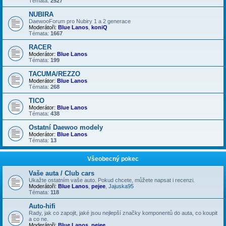
Témata:
2527
NUBIRA
DaewooForum pro Nubiry 1 a 2 generace
Moderátoři:
Blue Lanos
,
koniQ
Témata:
1667
RACER
Moderátor:
Blue Lanos
Témata:
199
TACUMA/REZZO
Moderátor:
Blue Lanos
Témata:
268
TICO
Moderátor:
Blue Lanos
Témata:
438
Ostatní Daewoo modely
Moderátor:
Blue Lanos
Témata:
13
Všeobecný pokec
Vaše auta / Club cars
Ukažte ostatním vaše auto. Pokud chcete, můžete napsat i recenzi.
Moderátoři:
Blue Lanos
,
pejee
,
Jajuska95
Témata:
118
Auto-hifi
Rady, jak co zapojit, jaké jsou nejlepší značky komponentů do auta, co koupit
a co ne.
Moderátoři:
Blue Lanos
,
pejee