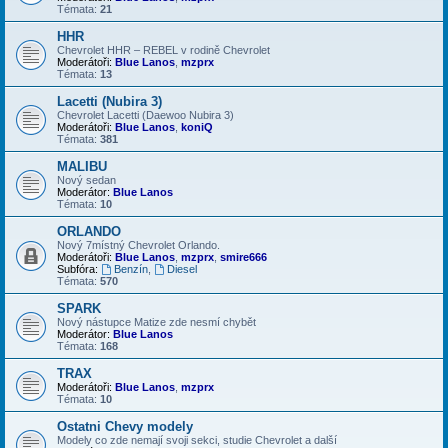
Témata:
21
HHR
Chevrolet HHR – REBEL v rodině Chevrolet
Moderátoři:
Blue Lanos
,
mzprx
Témata:
13
Lacetti (Nubira 3)
Chevrolet Lacetti (Daewoo Nubira 3)
Moderátoři:
Blue Lanos
,
koniQ
Témata:
381
MALIBU
Nový sedan
Moderátor:
Blue Lanos
Témata:
10
ORLANDO
Nový 7místný Chevrolet Orlando.
Moderátoři:
Blue Lanos
,
mzprx
,
smire666
Subfóra:
Benzín
,
Diesel
Témata:
570
SPARK
Nový nástupce Matize zde nesmí chybět
Moderátor:
Blue Lanos
Témata:
168
TRAX
Moderátoři:
Blue Lanos
,
mzprx
Témata:
10
Ostatni Chevy modely
Modely co zde nemají svoji sekci, studie Chevrolet a další