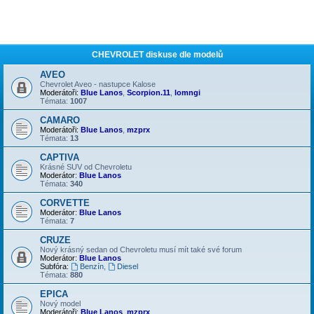
CHEVROLET diskuse dle modelů
AVEO
Chevrolet Aveo - nastupce Kalose
Moderátoři:
Blue Lanos
,
Scorpion.11
,
lomngi
Témata:
1007
CAMARO
Moderátoři:
Blue Lanos
,
mzprx
Témata:
13
CAPTIVA
Krásné SUV od Chevroletu
Moderátor:
Blue Lanos
Témata:
340
CORVETTE
Moderátor:
Blue Lanos
Témata:
7
CRUZE
Nový krásný sedan od Chevroletu musí mít také své forum
Moderátor:
Blue Lanos
Subfóra:
Benzín
,
Diesel
Témata:
880
EPICA
Nový model
Moderátoři:
Blue Lanos
,
mzprx