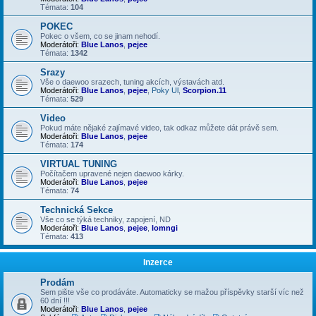
Témata:
104
POKEC
Pokec o všem, co se jinam nehodí.
Moderátoři:
Blue Lanos
,
pejee
Témata:
1342
Srazy
Vše o daewoo srazech, tuning akcích, výstavách atd.
Moderátoři:
Blue Lanos
,
pejee
,
Poky Ul
,
Scorpion.11
Témata:
529
Video
Pokud máte nějaké zajímavé video, tak odkaz můžete dát právě sem.
Moderátoři:
Blue Lanos
,
pejee
Témata:
174
VIRTUAL TUNING
Počítačem upravené nejen daewoo kárky.
Moderátoři:
Blue Lanos
,
pejee
Témata:
74
Technická Sekce
Vše co se týká techniky, zapojení, ND
Moderátoři:
Blue Lanos
,
pejee
,
lomngi
Témata:
413
Inzerce
Prodám
Sem pište vše co prodáváte. Automaticky se mažou příspěvky starší víc než
60 dní !!!
Moderátoři:
Blue Lanos
,
pejee