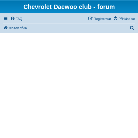
Chevrolet Daewoo club - forum
FAQ
Registrovat
Přihlásit se
H
Obsah fóra
l
e
d
a
t