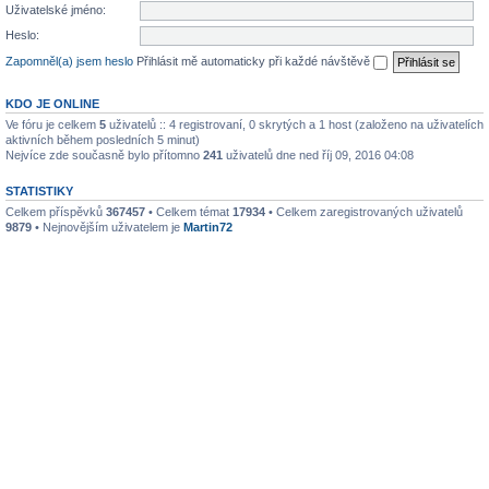
Uživatelské jméno:
Heslo:
Zapomněl(a) jsem heslo
Přihlásit mě automaticky při každé návštěvě
KDO JE ONLINE
Ve fóru je celkem
5
uživatelů :: 4 registrovaní, 0 skrytých a 1 host (založeno na uživatelích
aktivních během posledních 5 minut)
Nejvíce zde současně bylo přítomno
241
uživatelů dne ned říj 09, 2016 04:08
STATISTIKY
Celkem příspěvků
367457
• Celkem témat
17934
• Celkem zaregistrovaných uživatelů
9879
• Nejnovějším uživatelem je
Martin72