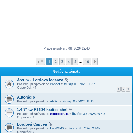
Právě je sob srp 08, 2026 12:40
Stránka
1
z
10
1
2
3
4
5
10
Další
…
Nedávná témata
Areum - Lordová leganza
Poslední příspěvek od
conpet
«
stř srp 05, 2026 11:32
Odpovědi:
44
1
2
3
Autorádio
Poslední příspěvek od
ab021
«
stř srp 05, 2026 11:13
1.4 74kw F14D4 hadice sání
Poslední příspěvek od
Scorpion.11
«
čtv črc 30, 2026 20:40
Odpovědi:
6
Lordová Captiva
Poslední příspěvek od
LordMMX
«
úte črc 28, 2026 23:45
Odpovědi:
6