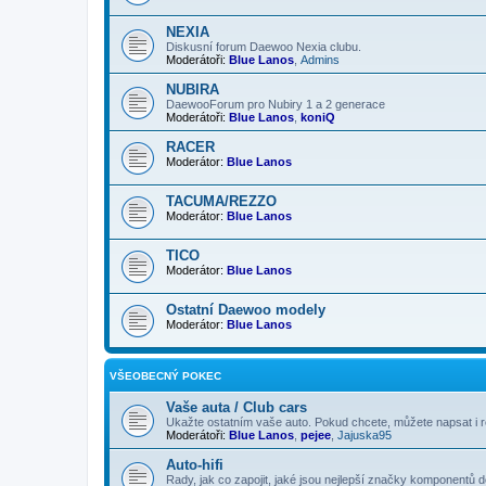
NEXIA
Diskusní forum Daewoo Nexia clubu.
Moderátoři:
Blue Lanos
,
Admins
NUBIRA
DaewooForum pro Nubiry 1 a 2 generace
Moderátoři:
Blue Lanos
,
koniQ
RACER
Moderátor:
Blue Lanos
TACUMA/REZZO
Moderátor:
Blue Lanos
TICO
Moderátor:
Blue Lanos
Ostatní Daewoo modely
Moderátor:
Blue Lanos
VŠEOBECNÝ POKEC
Vaše auta / Club cars
Ukažte ostatním vaše auto. Pokud chcete, můžete napsat i r
Moderátoři:
Blue Lanos
,
pejee
,
Jajuska95
Auto-hifi
Rady, jak co zapojit, jaké jsou nejlepší značky komponentů d