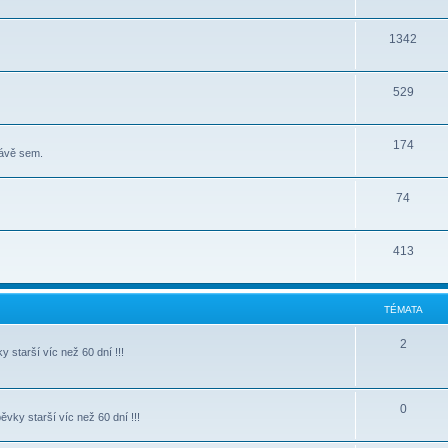
1342
529
174
rávě sem.
74
413
TÉMATA
2
starší víc než 60 dní !!!
0
vky starší víc než 60 dní !!!