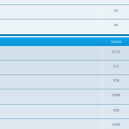
10
44
TÉMATA
1712
111
579
1668
839
1545