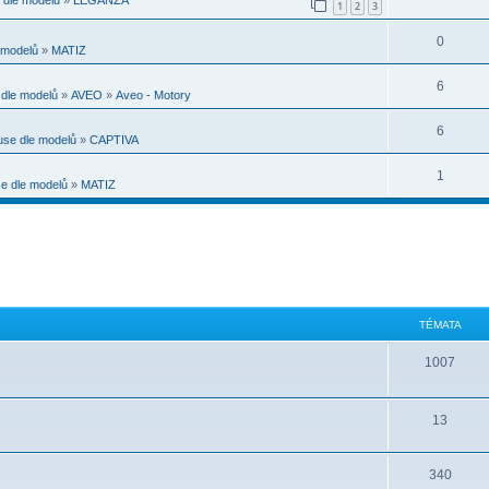
1
2
3
0
modelů
»
MATIZ
6
dle modelů
»
AVEO
»
Aveo - Motory
6
se dle modelů
»
CAPTIVA
1
 dle modelů
»
MATIZ
TÉMATA
1007
13
340