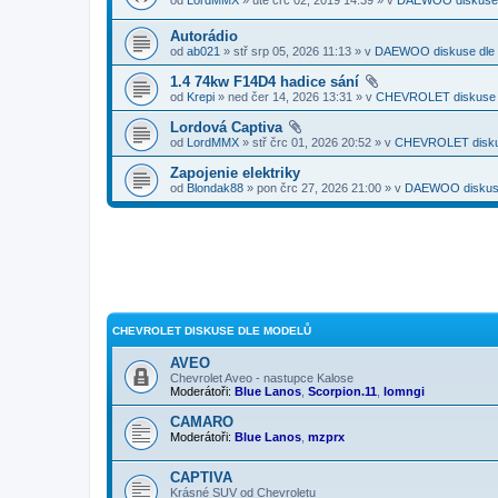
Autorádio
od
ab021
» stř srp 05, 2026 11:13 » v
DAEWOO diskuse dle 
1.4 74kw F14D4 hadice sání
od
Krepi
» ned čer 14, 2026 13:31 » v
CHEVROLET diskuse 
Lordová Captiva
od
LordMMX
» stř črc 01, 2026 20:52 » v
CHEVROLET disku
Zapojenie elektriky
od
Blondak88
» pon črc 27, 2026 21:00 » v
DAEWOO diskuse
CHEVROLET DISKUSE DLE MODELŮ
AVEO
Chevrolet Aveo - nastupce Kalose
Moderátoři:
Blue Lanos
,
Scorpion.11
,
lomngi
CAMARO
Moderátoři:
Blue Lanos
,
mzprx
CAPTIVA
Krásné SUV od Chevroletu