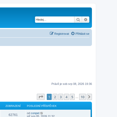
Hledat
Pokročilé hledání
Registrovat
Přihlásit se
Právě je sob srp 08, 2026 19:36
Stránka
1
z
10
1
2
3
4
5
10
Další
…
ZOBRAZENÍ
POSLEDNÍ PŘÍSPĚVEK
od
conpet
62761
stř srp 05, 2026 11:32