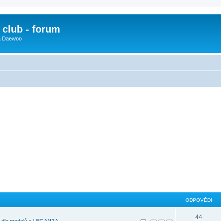
club - forum
 a Daewoo
ODPOVĚDI
44
dle modelů
»
LEGANZA