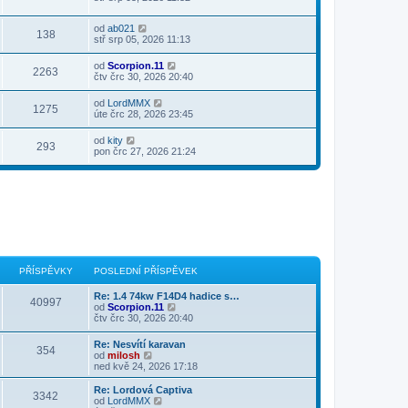
od
ab021
138
stř srp 05, 2026 11:13
od
Scorpion.11
2263
čtv črc 30, 2026 20:40
od
LordMMX
1275
úte črc 28, 2026 23:45
od
kity
293
pon črc 27, 2026 21:24
PŘÍSPĚVKY
POSLEDNÍ PŘÍSPĚVEK
Re: 1.4 74kw F14D4 hadice s…
40997
Z
od
Scorpion.11
o
čtv črc 30, 2026 20:40
b
r
Re: Nesvítí karavan
354
a
Z
od
milosh
z
o
ned kvě 24, 2026 17:18
i
b
t
r
Re: Lordová Captiva
p
3342
a
Z
od
LordMMX
o