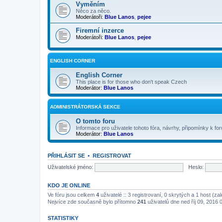
Vyměním
Něco za něco.
Moderátoři:
Blue Lanos
,
pejee
Firemní inzerce
Moderátoři:
Blue Lanos
,
pejee
ENGLISH CORNER
English Corner
This place is for those who don't speak Czech
Moderátor:
Blue Lanos
ADMINISTRÁTORSKÁ SEKCE
O tomto foru
Informace pro uživatele tohoto fóra, návrhy, připomínky k for
Moderátor:
Blue Lanos
PŘIHLÁSIT SE
•
REGISTROVAT
Uživatelské jméno:
Heslo:
KDO JE ONLINE
Ve fóru jsou celkem
4
uživatelé :: 3 registrovaní, 0 skrytých a 1 host (z
Nejvíce zde současně bylo přítomno
241
uživatelů dne ned říj 09, 2016 
STATISTIKY