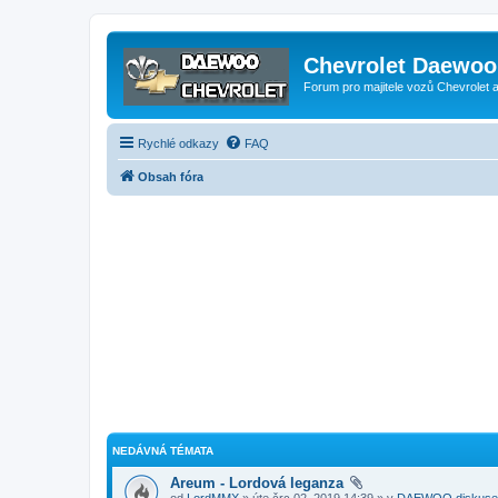
Chevrolet Daewoo 
Forum pro majitele vozů Chevrolet
Rychlé odkazy
FAQ
Obsah fóra
NEDÁVNÁ TÉMATA
Areum - Lordová leganza
od
LordMMX
» úte črc 02, 2019 14:39 » v
DAEWOO diskuse 