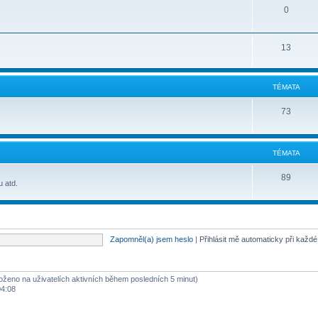
0
13
TÉMATA
73
TÉMATA
89
u atd.
Zapomněl(a) jsem heslo
|
Přihlásit mě automaticky při každ
aloženo na uživatelích aktivních během posledních 5 minut)
04:08