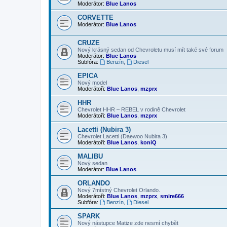
Moderátor:
Blue Lanos
CORVETTE
Moderátor:
Blue Lanos
CRUZE
Nový krásný sedan od Chevroletu musí mít také své forum
Moderátor:
Blue Lanos
Subfóra:
Benzín
,
Diesel
EPICA
Nový model
Moderátoři:
Blue Lanos
,
mzprx
HHR
Chevrolet HHR – REBEL v rodině Chevrolet
Moderátoři:
Blue Lanos
,
mzprx
Lacetti (Nubira 3)
Chevrolet Lacetti (Daewoo Nubira 3)
Moderátoři:
Blue Lanos
,
koniQ
MALIBU
Nový sedan
Moderátor:
Blue Lanos
ORLANDO
Nový 7místný Chevrolet Orlando.
Moderátoři:
Blue Lanos
,
mzprx
,
smire666
Subfóra:
Benzín
,
Diesel
SPARK
Nový nástupce Matize zde nesmí chybět