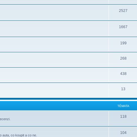
2527
1667
199
268
438
13
TÉMATA
118
ecenzi.
104
o auta, co koupit a co ne.