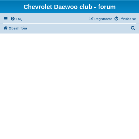
Chevrolet Daewoo club - forum
FAQ
Registrovat
Přihlásit se
H
Obsah fóra
l
e
d
a
t