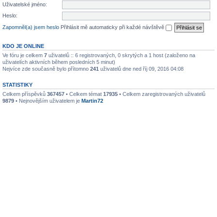
Uživatelské jméno:
Heslo:
Zapomněl(a) jsem heslo
Přihlásit mě automaticky při každé návštěvě
KDO JE ONLINE
Ve fóru je celkem
7
uživatelů :: 6 registrovaných, 0 skrytých a 1 host (založeno na
uživatelích aktivních během posledních 5 minut)
Nejvíce zde současně bylo přítomno
241
uživatelů dne ned říj 09, 2016 04:08
STATISTIKY
Celkem příspěvků
367457
• Celkem témat
17935
• Celkem zaregistrovaných uživatelů
9879
• Nejnovějším uživatelem je
Martin72