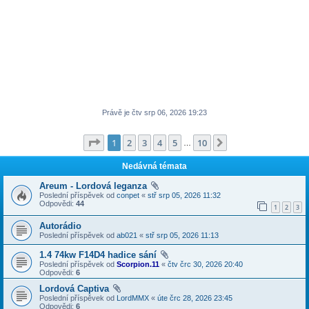
Právě je čtv srp 06, 2026 19:23
Stránka
1
z
10
1
2
3
4
5
10
Další
…
Nedávná témata
Areum - Lordová leganza
Poslední příspěvek od
conpet
«
stř srp 05, 2026 11:32
Odpovědi:
44
1
2
3
Autorádio
Poslední příspěvek od
ab021
«
stř srp 05, 2026 11:13
1.4 74kw F14D4 hadice sání
Poslední příspěvek od
Scorpion.11
«
čtv črc 30, 2026 20:40
Odpovědi:
6
Lordová Captiva
Poslední příspěvek od
LordMMX
«
úte črc 28, 2026 23:45
Odpovědi:
6