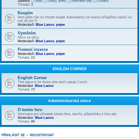
Subfóra:
Auta
,
Disky, pneu
,
Náhradní díly
,
Ostatní
Témata:
3
Koupím
Sem pište vše co chcete koupit. Automaticky se mažou příspěvky starší víc
než 60 dní !!!
Moderátoři:
Blue Lanos
,
pejee
Vyměním
Něco za něco.
Moderátoři:
Blue Lanos
,
pejee
Firemní inzerce
Moderátoři:
Blue Lanos
,
pejee
Témata:
13
ENGLISH CORNER
English Corner
This place is for those who don't speak Czech
Moderátor:
Blue Lanos
Témata:
73
Administrátorská sekce
O tomto foru
Informace pro uživatele tohoto fóra, návrhy, připomínky k foru atd.
Moderátor:
Blue Lanos
Témata:
89
PŘIHLÁSIT SE
•
REGISTROVAT