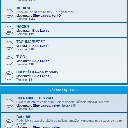
Témata:
2527
NUBIRA
DaewooForum pro Nubiry 1 a 2 generace
Moderátoři:
Blue Lanos
,
koniQ
Témata:
1667
RACER
Moderátor:
Blue Lanos
Témata:
199
TACUMA/REZZO
Moderátor:
Blue Lanos
Témata:
268
TICO
Moderátor:
Blue Lanos
Témata:
438
Ostatní Daewoo modely
Moderátor:
Blue Lanos
Témata:
13
Všeobecný pokec
Vaše auta / Club cars
Ukažte ostatním vaše auto. Pokud chcete, můžete napsat i recenzi.
Moderátoři:
Blue Lanos
,
pejee
,
Jajuska95
Témata:
118
Auto-hifi
Rady, jak co zapojit, jaké jsou nejlepší značky komponentů do auta, co koupit
a co ne.
Moderátoři:
Blue Lanos
,
pejee