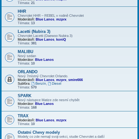
Témata:
21
HHR
Chevrolet HHR – REBEL v rodině Chevrolet
Moderátoři:
Blue Lanos
,
mzprx
Témata:
13
Lacetti (Nubira 3)
Chevrolet Lacetti (Daewoo Nubira 3)
Moderátoři:
Blue Lanos
,
koniQ
Témata:
381
MALIBU
Nový sedan
Moderátor:
Blue Lanos
Témata:
10
ORLANDO
Nový 7místný Chevrolet Orlando.
Moderátoři:
Blue Lanos
,
mzprx
,
smire666
Subfóra:
Benzín
,
Diesel
Témata:
570
SPARK
Nový nástupce Matize zde nesmí chybět
Moderátor:
Blue Lanos
Témata:
168
TRAX
Moderátoři:
Blue Lanos
,
mzprx
Témata:
10
Ostatni Chevy modely
Modely co zde nemají svoji sekci, studie Chevrolet a další