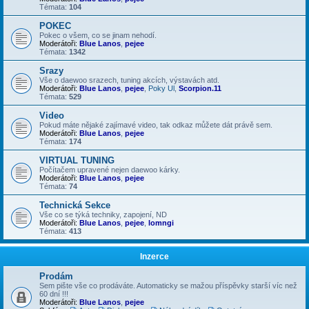
Témata:
104
POKEC
Pokec o všem, co se jinam nehodí.
Moderátoři:
Blue Lanos
,
pejee
Témata:
1342
Srazy
Vše o daewoo srazech, tuning akcích, výstavách atd.
Moderátoři:
Blue Lanos
,
pejee
,
Poky Ul
,
Scorpion.11
Témata:
529
Video
Pokud máte nějaké zajímavé video, tak odkaz můžete dát právě sem.
Moderátoři:
Blue Lanos
,
pejee
Témata:
174
VIRTUAL TUNING
Počítačem upravené nejen daewoo kárky.
Moderátoři:
Blue Lanos
,
pejee
Témata:
74
Technická Sekce
Vše co se týká techniky, zapojení, ND
Moderátoři:
Blue Lanos
,
pejee
,
lomngi
Témata:
413
Inzerce
Prodám
Sem pište vše co prodáváte. Automaticky se mažou příspěvky starší víc než
60 dní !!!
Moderátoři:
Blue Lanos
,
pejee