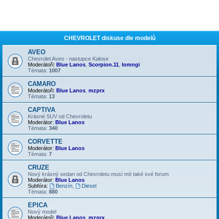
CHEVROLET diskuse dle modelů
AVEO
Chevrolet Aveo - nastupce Kalose
Moderátoři:
Blue Lanos
,
Scorpion.11
,
lomngi
Témata:
1007
CAMARO
Moderátoři:
Blue Lanos
,
mzprx
Témata:
13
CAPTIVA
Krásné SUV od Chevroletu
Moderátor:
Blue Lanos
Témata:
340
CORVETTE
Moderátor:
Blue Lanos
Témata:
7
CRUZE
Nový krásný sedan od Chevroletu musí mít také své forum
Moderátor:
Blue Lanos
Subfóra:
Benzín
,
Diesel
Témata:
880
EPICA
Nový model
Moderátoři:
Blue Lanos
,
mzprx