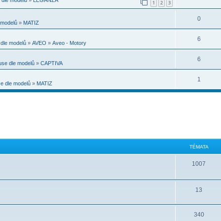
1
2
3
0
modelů
»
MATIZ
6
dle modelů
»
AVEO
»
Aveo - Motory
6
se dle modelů
»
CAPTIVA
1
 dle modelů
»
MATIZ
TÉMATA
1007
13
340