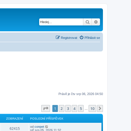
Hledat
Pokročilé hledání
Registrovat
Přihlásit se
Právě je čtv srp 06, 2026 04:50
Stránka
1
z
10
1
2
3
4
5
10
Další
…
ZOBRAZENÍ
POSLEDNÍ PŘÍSPĚVEK
od
conpet
62415
stř srp 05, 2026 11:32