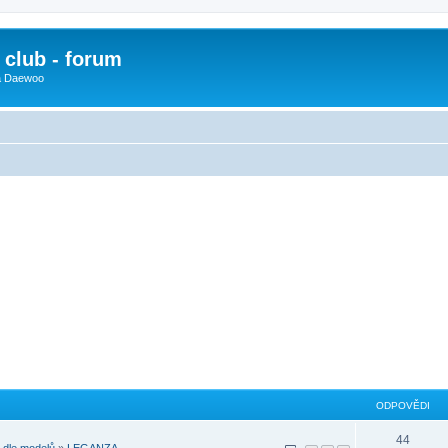
club - forum
 a Daewoo
ODPOVĚDI
44
dle modelů
»
LEGANZA