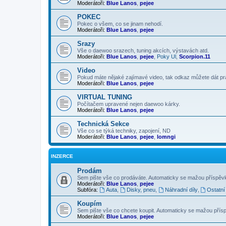
Moderátoři:
Blue Lanos
,
pejee
POKEC
Pokec o všem, co se jinam nehodí.
Moderátoři:
Blue Lanos
,
pejee
Srazy
Vše o daewoo srazech, tuning akcích, výstavách atd.
Moderátoři:
Blue Lanos
,
pejee
,
Poky Ul
,
Scorpion.11
Video
Pokud máte nějaké zajímavé video, tak odkaz můžete dát p
Moderátoři:
Blue Lanos
,
pejee
VIRTUAL TUNING
Počítačem upravené nejen daewoo kárky.
Moderátoři:
Blue Lanos
,
pejee
Technická Sekce
Vše co se týká techniky, zapojení, ND
Moderátoři:
Blue Lanos
,
pejee
,
lomngi
INZERCE
Prodám
Sem pište vše co prodáváte. Automaticky se mažou příspěvky 
Moderátoři:
Blue Lanos
,
pejee
Subfóra:
Auta
,
Disky, pneu
,
Náhradní díly
,
Ostatní
Koupím
Sem pište vše co chcete koupit. Automaticky se mažou příspě
Moderátoři:
Blue Lanos
,
pejee