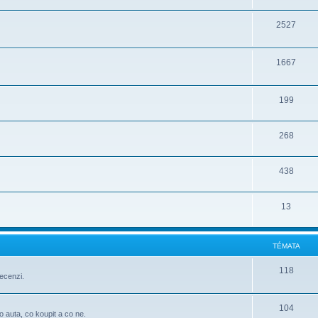
2527
1667
199
268
438
13
TÉMATA
118
ecenzi.
104
o auta, co koupit a co ne.