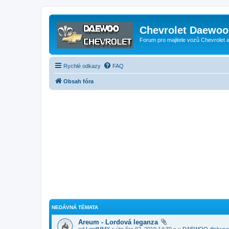
Chevrolet Daewoo 
Forum pro majitele vozů Chevrolet
Rychlé odkazy
FAQ
Obsah fóra
NEDÁVNÁ TÉMATA
Areum - Lordová leganza
od
LordMMX
» úte črc 02, 2019 14:39 » v
DAEWOO diskuse 