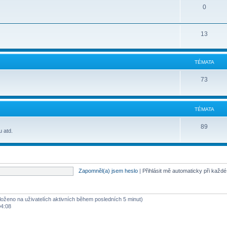
0
13
TÉMATA
73
TÉMATA
89
u atd.
Zapomněl(a) jsem heslo
|
Přihlásit mě automaticky při každ
aloženo na uživatelích aktivních během posledních 5 minut)
04:08