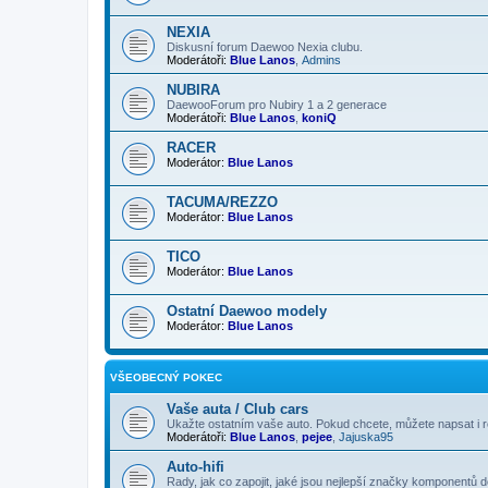
NEXIA
Diskusní forum Daewoo Nexia clubu.
Moderátoři:
Blue Lanos
,
Admins
NUBIRA
DaewooForum pro Nubiry 1 a 2 generace
Moderátoři:
Blue Lanos
,
koniQ
RACER
Moderátor:
Blue Lanos
TACUMA/REZZO
Moderátor:
Blue Lanos
TICO
Moderátor:
Blue Lanos
Ostatní Daewoo modely
Moderátor:
Blue Lanos
VŠEOBECNÝ POKEC
Vaše auta / Club cars
Ukažte ostatním vaše auto. Pokud chcete, můžete napsat i r
Moderátoři:
Blue Lanos
,
pejee
,
Jajuska95
Auto-hifi
Rady, jak co zapojit, jaké jsou nejlepší značky komponentů d