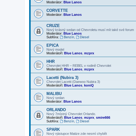
Moderátor:
Blue Lanos
CORVETTE
Moderátor:
Blue Lanos
CRUZE
Nový krásný sedan od Chevroletu musí mít také své forum
Moderátor:
Blue Lanos
Subfóra:
Benzín
,
Diesel
EPICA
Nový model
Moderátoři:
Blue Lanos
,
mzprx
HHR
Chevrolet HHR – REBEL v rodině Chevrolet
Moderátoři:
Blue Lanos
,
mzprx
Lacetti (Nubira 3)
Chevrolet Lacetti (Daewoo Nubira 3)
Moderátoři:
Blue Lanos
,
koniQ
MALIBU
Nový sedan
Moderátor:
Blue Lanos
ORLANDO
Nový 7místný Chevrolet Orlando.
Moderátoři:
Blue Lanos
,
mzprx
,
smire666
Subfóra:
Benzín
,
Diesel
SPARK
Nový nástupce Matize zde nesmí chybět