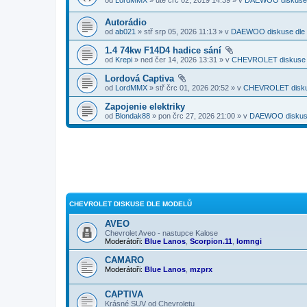
Autorádio
od
ab021
» stř srp 05, 2026 11:13 » v
DAEWOO diskuse dle 
1.4 74kw F14D4 hadice sání
od
Krepi
» ned čer 14, 2026 13:31 » v
CHEVROLET diskuse 
Lordová Captiva
od
LordMMX
» stř črc 01, 2026 20:52 » v
CHEVROLET disku
Zapojenie elektriky
od
Blondak88
» pon črc 27, 2026 21:00 » v
DAEWOO diskuse
CHEVROLET DISKUSE DLE MODELŮ
AVEO
Chevrolet Aveo - nastupce Kalose
Moderátoři:
Blue Lanos
,
Scorpion.11
,
lomngi
CAMARO
Moderátoři:
Blue Lanos
,
mzprx
CAPTIVA
Krásné SUV od Chevroletu