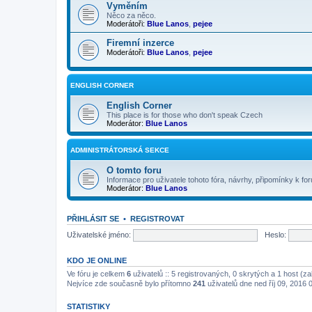
Vyměním
Něco za něco.
Moderátoři:
Blue Lanos
,
pejee
Firemní inzerce
Moderátoři:
Blue Lanos
,
pejee
ENGLISH CORNER
English Corner
This place is for those who don't speak Czech
Moderátor:
Blue Lanos
ADMINISTRÁTORSKÁ SEKCE
O tomto foru
Informace pro uživatele tohoto fóra, návrhy, připomínky k for
Moderátor:
Blue Lanos
PŘIHLÁSIT SE
•
REGISTROVAT
Uživatelské jméno:
Heslo:
KDO JE ONLINE
Ve fóru je celkem
6
uživatelů :: 5 registrovaných, 0 skrytých a 1 host (z
Nejvíce zde současně bylo přítomno
241
uživatelů dne ned říj 09, 2016 
STATISTIKY