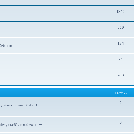
1342
529
174
rávě sem.
74
413
TÉMATA
3
starší víc než 60 dní !!!
0
vky starší víc než 60 dní !!!