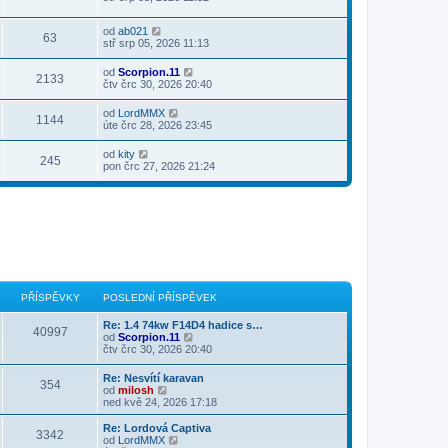
od
ab021
63
stř srp 05, 2026 11:13
od
Scorpion.11
2133
čtv črc 30, 2026 20:40
od
LordMMX
1144
úte črc 28, 2026 23:45
od
kity
245
pon črc 27, 2026 21:24
PŘÍSPĚVKY
POSLEDNÍ PŘÍSPĚVEK
Re: 1.4 74kw F14D4 hadice s…
40997
Z
od
Scorpion.11
o
čtv črc 30, 2026 20:40
b
r
Re: Nesvítí karavan
354
a
Z
od
milosh
z
o
ned kvě 24, 2026 17:18
i
b
t
r
Re: Lordová Captiva
p
3342
a
Z
od
LordMMX
o