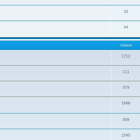
10
44
TÉMATA
1712
111
579
1668
839
1545